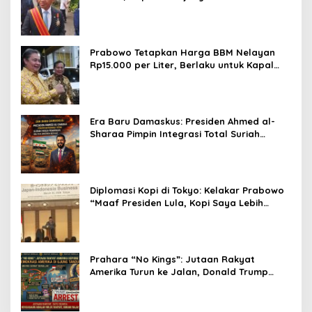
Prabowo Tetapkan Harga BBM Nelayan
Rp15.000 per Liter, Berlaku untuk Kapal
30-200 GT
Era Baru Damaskus: Presiden Ahmed al-
Sharaa Pimpin Integrasi Total Suriah
Pasca-Penarikan Militer Amerika Serikat
Diplomasi Kopi di Tokyo: Kelakar Prabowo
“Maaf Presiden Lula, Kopi Saya Lebih
Enak!” Guncang Forum Bisnis Jepang
Prahara “No Kings”: Jutaan Rakyat
Amerika Turun ke Jalan, Donald Trump
dalam Kepungan Protes Global!