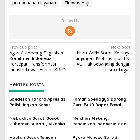
pembenahan layanan
Timwas Haji
Follow Us
P
Previous post
Next post
Agus Gumiwang Tegaskan
Nurul Arifin Soroti Kecilnya
o
Komitmen Indonesia
Tunjangan Pilot Tempur TNI
s
Percepat Transformasi
AU: Tak Sebanding dengan
Industri Lewat Forum BRICS
Risiko Tugas
t
n
Related Posts
a
v
Soedeson Tandra Apresiasi
Firman Soebagyo Dorong
Polisi Ungkap Kasus
Guru PAUD Dapat Pasal
i
Pembunuhan Bocah 6
Khusus hingga Skema PPPK
g
Tahun di Tapsel
Misbakhun Soroti Sosok
Melchias Mekeng:
Gubernur BI Baru, Tekankan
Pendidikan Indonesia Bisa
a
Sinergi Fiskal-Moneter
Tertinggal Jika Anggaran
t
Diabaikan
Hetifah Desak Temuan
Rycko Menoza Soroti