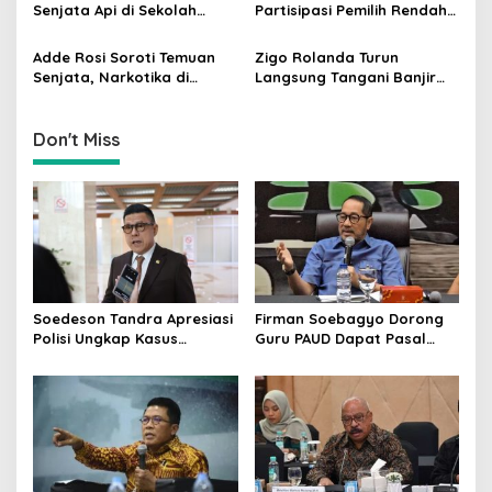
i
Senjata Api di Sekolah
Partisipasi Pemilih Rendah
Jaksel Diusut Transparan
di Perkotaan, Dorong
o
Edukasi Politik
Adde Rosi Soroti Temuan
Zigo Rolanda Turun
n
Senjata, Narkotika di
Langsung Tangani Banjir
Sekolah Jaksel: Keamanan
Padang Bersama Walikota
Siswa Harus Dijaga
Don't Miss
Soedeson Tandra Apresiasi
Firman Soebagyo Dorong
Polisi Ungkap Kasus
Guru PAUD Dapat Pasal
Pembunuhan Bocah 6
Khusus hingga Skema PPPK
Tahun di Tapsel