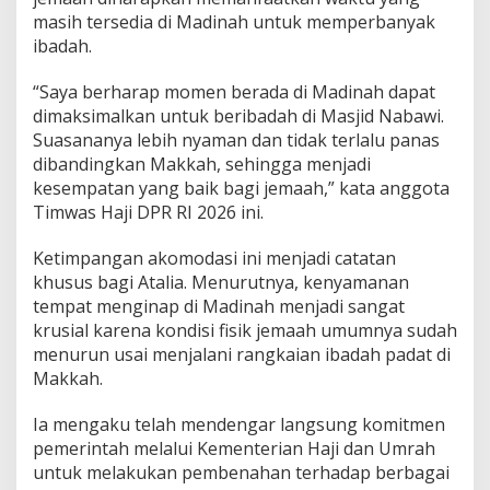
M
masih tersedia di Madinah untuk memperbanyak
a
ibadah.
s
j
“Saya berharap momen berada di Madinah dapat
i
dimaksimalkan untuk beribadah di Masjid Nabawi.
d
Suasananya lebih nyaman dan tidak terlalu panas
dibandingkan Makkah, sehingga menjadi
kesempatan yang baik bagi jemaah,” kata anggota
Timwas Haji DPR RI 2026 ini.
Ketimpangan akomodasi ini menjadi catatan
khusus bagi Atalia. Menurutnya, kenyamanan
tempat menginap di Madinah menjadi sangat
krusial karena kondisi fisik jemaah umumnya sudah
menurun usai menjalani rangkaian ibadah padat di
Makkah.
Ia mengaku telah mendengar langsung komitmen
pemerintah melalui Kementerian Haji dan Umrah
untuk melakukan pembenahan terhadap berbagai