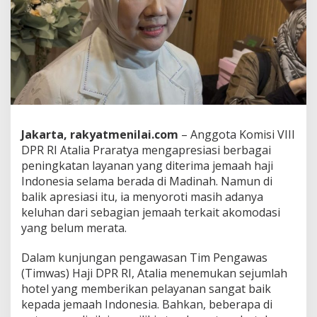
t
F
a
s
i
l
i
t
a
s
Jakarta, rakyatmenilai.com
– Anggota Komisi VIII
H
a
DPR RI Atalia Praratya mengapresiasi berbagai
j
peningkatan layanan yang diterima jemaah haji
i
Indonesia selama berada di Madinah. Namun di
d
balik apresiasi itu, ia menyoroti masih adanya
i
M
keluhan dari sebagian jemaah terkait akomodasi
a
yang belum merata.
d
i
Dalam kunjungan pengawasan Tim Pengawas
n
(Timwas) Haji DPR RI, Atalia menemukan sejumlah
a
h
hotel yang memberikan pelayanan sangat baik
B
kepada jemaah Indonesia. Bahkan, beberapa di
e