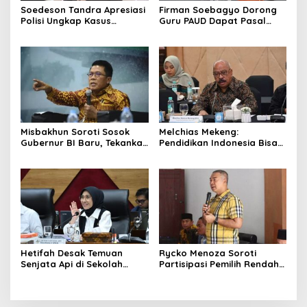
Soedeson Tandra Apresiasi
Firman Soebagyo Dorong
Polisi Ungkap Kasus
Guru PAUD Dapat Pasal
Pembunuhan Bocah 6
Khusus hingga Skema PPPK
Tahun di Tapsel
Misbakhun Soroti Sosok
Melchias Mekeng:
Gubernur BI Baru, Tekankan
Pendidikan Indonesia Bisa
Sinergi Fiskal-Moneter
Tertinggal Jika Anggaran
Diabaikan
Hetifah Desak Temuan
Rycko Menoza Soroti
Senjata Api di Sekolah
Partisipasi Pemilih Rendah
Jaksel Diusut Transparan
di Perkotaan, Dorong
Edukasi Politik