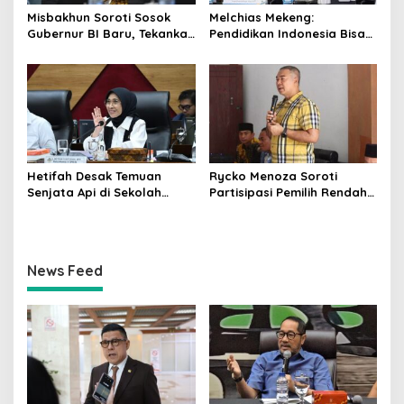
Misbakhun Soroti Sosok
Melchias Mekeng:
Gubernur BI Baru, Tekankan
Pendidikan Indonesia Bisa
Sinergi Fiskal-Moneter
Tertinggal Jika Anggaran
Diabaikan
Hetifah Desak Temuan
Rycko Menoza Soroti
Senjata Api di Sekolah
Partisipasi Pemilih Rendah
Jaksel Diusut Transparan
di Perkotaan, Dorong
Edukasi Politik
News Feed