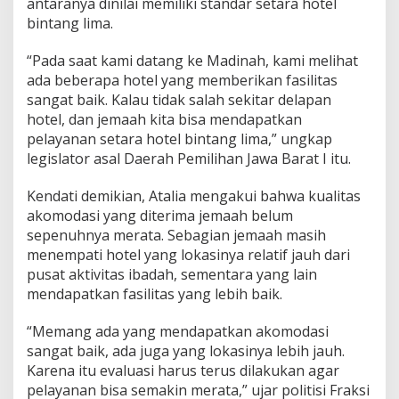
antaranya dinilai memiliki standar setara hotel
l
bintang lima.
u
m
M
“Pada saat kami datang ke Madinah, kami melihat
e
ada beberapa hotel yang memberikan fasilitas
r
sangat baik. Kalau tidak salah sekitar delapan
a
hotel, dan jemaah kita bisa mendapatkan
t
pelayanan setara hotel bintang lima,” ungkap
a
:
legislator asal Daerah Pemilihan Jawa Barat I itu.
A
d
Kendati demikian, Atalia mengakui bahwa kualitas
a
akomodasi yang diterima jemaah belum
y
sepenuhnya merata. Sebagian jemaah masih
a
n
menempati hotel yang lokasinya relatif jauh dari
g
pusat aktivitas ibadah, sementara yang lain
S
mendapatkan fasilitas yang lebih baik.
e
t
“Memang ada yang mendapatkan akomodasi
a
r
sangat baik, ada juga yang lokasinya lebih jauh.
a
Karena itu evaluasi harus terus dilakukan agar
B
pelayanan bisa semakin merata,” ujar politisi Fraksi
i