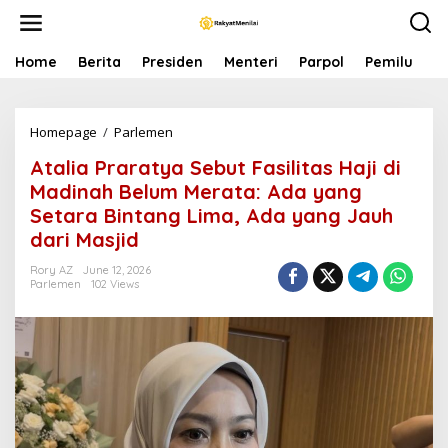
S
k
i
p
Home
Berita
Presiden
Menteri
Parpol
Pemilu
P
t
o
c
Homepage
/
Parlemen
A
o
t
n
Atalia Praratya Sebut Fasilitas Haji di
a
t
l
e
Madinah Belum Merata: Ada yang
i
n
Setara Bintang Lima, Ada yang Jauh
a
t
dari Masjid
P
r
Rory AZ
June 12, 2026
a
Parlemen
102 Views
r
a
t
y
a
S
e
b
u