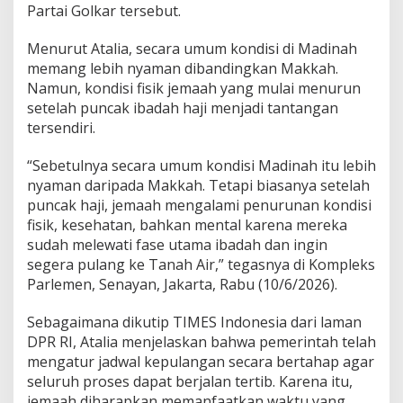
Partai Golkar tersebut.
n
t
a
Menurut Atalia, secara umum kondisi di Madinah
n
memang lebih nyaman dibandingkan Makkah.
g
Namun, kondisi fisik jemaah yang mulai menurun
L
setelah puncak ibadah haji menjadi tantangan
i
m
tersendiri.
a
,
“Sebetulnya secara umum kondisi Madinah itu lebih
A
nyaman daripada Makkah. Tetapi biasanya setelah
d
puncak haji, jemaah mengalami penurunan kondisi
a
y
fisik, kesehatan, bahkan mental karena mereka
a
sudah melewati fase utama ibadah dan ingin
n
segera pulang ke Tanah Air,” tegasnya di Kompleks
g
Parlemen, Senayan, Jakarta, Rabu (10/6/2026).
J
a
u
Sebagaimana dikutip TIMES Indonesia dari laman
h
DPR RI, Atalia menjelaskan bahwa pemerintah telah
d
mengatur jadwal kepulangan secara bertahap agar
a
seluruh proses dapat berjalan tertib. Karena itu,
r
jemaah diharapkan memanfaatkan waktu yang
i