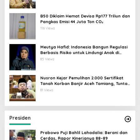
B50 Diklaim Hemat Devisa Rp177 Triliun dan
Pangkas Emisi 44 Juta Ton CO₂
116 Views
Meutya Hafid: Indonesia Bangun Regulasi
Berbasis Risiko untuk Lindungi Anak di
Dunia Digital
85 Views
Nusron Kejar Pemulihan 2.000 Sertifikat
Tanah Korban Banjir Aceh Tamiang, Tuntas
Desember 2026
81 Views
Presiden
Prabowo Puji Bahlil Lahadalia: Berani dan
Cerdas, Rapor Kinerjanya 88–89