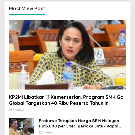
Most View Post
KP2MI Libatkan 11 Kementerian, Program SMK Go
Global Targetkan 40 Ribu Peserta Tahun Ini
282 Views
Prabowo Tetapkan Harga BBM Nelayan
Rp15.000 per Liter, Berlaku untuk Kapal
30-200 GT
128 Views