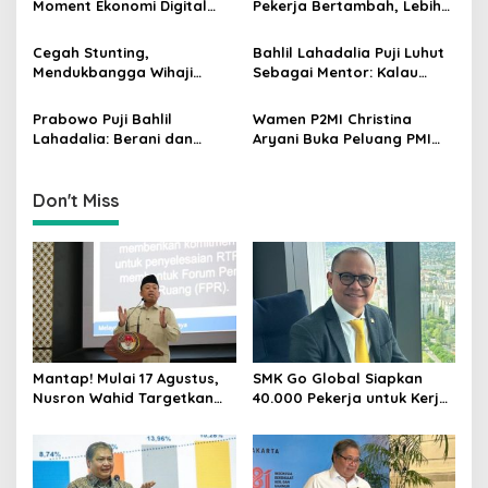
Moment Ekonomi Digital
Pekerja Bertambah, Lebih
a
Indonesia Tak Akan Lama
Banyak dari Korban PHK
t
Cegah Stunting,
Bahlil Lahadalia Puji Luhut
i
Mendukbangga Wihaji
Sebagai Mentor: Kalau
Dorong Program Genting
Saya Tekan Investor, Itu
o
Bantu Rumah Layak Huni
Ajaran Beliau
Prabowo Puji Bahlil
Wamen P2MI Christina
n
Lahadalia: Berani dan
Aryani Buka Peluang PMI
Cerdas, Rapor Kinerjanya
Kerja ke Ceko, Ini Sektor
88–89
dan Syaratnya
Don't Miss
Mantap! Mulai 17 Agustus,
SMK Go Global Siapkan
Nusron Wahid Targetkan
40.000 Pekerja untuk Kerja
Balik Nama Tanah Selesai
di Luar Negeri, Daftar 12
10 Hari
Agustus