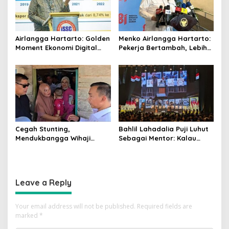
Airlangga Hartarto: Golden
Menko Airlangga Hartarto:
Moment Ekonomi Digital
Pekerja Bertambah, Lebih
Indonesia Tak Akan Lama
Banyak dari Korban PHK
Cegah Stunting,
Bahlil Lahadalia Puji Luhut
Mendukbangga Wihaji
Sebagai Mentor: Kalau
Dorong Program Genting
Saya Tekan Investor, Itu
Bantu Rumah Layak Huni
Ajaran Beliau
Leave a Reply
Your email address will not be published.
Required fields are
marked
*