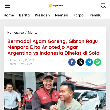
S
k
i
p
Home
Berita
Presiden
Menteri
Parpol
Pemilu
P
t
o
c
Homepage
/
Menteri
B
o
e
n
Bermodal Ayam Goreng, Gibran Rayu
r
t
m
e
Menpora Dito Ariotedjo Agar
o
n
Argentina vs Indonesia Dihelat di Solo
d
t
a
Admin
May 10, 2023
l
Menteri
294 Views
A
y
a
m
G
o
r
e
n
g