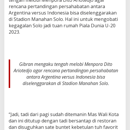
tengah melobi Menpora Dito Ariotedjo agar
o
rencana pertandingan persahabatan antara
t
Argentina versus Indonesia bisa diselenggarakan
e
d
di Stadion Manahan Solo. Hal ini untuk mengobati
j
kegagalan Solo jadi tuan rumah Piala Dunia U-20
o
2023.
A
g
a
r
A
r
Gibran mengaku tengah melobi Menpora Dito
g
Ariotedjo agar rencana pertandingan persahabatan
e
n
antara Argentina versus Indonesia bisa
t
diselenggarakan di Stadion Manahan Solo.
i
n
a
v
s
I
“Jadi, tadi dari pagi sudah ditemanin Mas Wali Kota
n
dan ini ditutup dengan tadi bersantap di restoran
d
dan disuguhkan sate buntet kebetulan tuh favorit
o