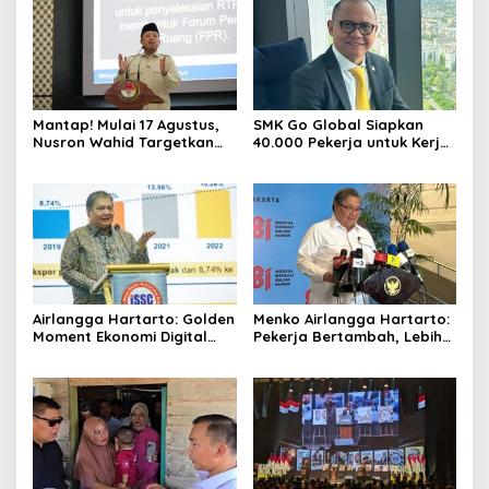
Mantap! Mulai 17 Agustus,
SMK Go Global Siapkan
Nusron Wahid Targetkan
40.000 Pekerja untuk Kerja
Balik Nama Tanah Selesai
di Luar Negeri, Daftar 12
10 Hari
Agustus
Airlangga Hartarto: Golden
Menko Airlangga Hartarto:
Moment Ekonomi Digital
Pekerja Bertambah, Lebih
Indonesia Tak Akan Lama
Banyak dari Korban PHK