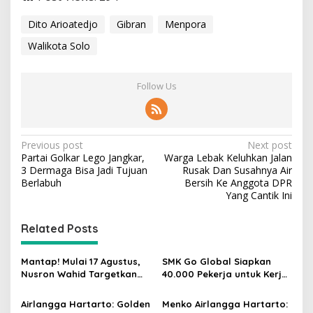
Dito Arioatedjo
Gibran
Menpora
Walikota Solo
Follow Us
P
Previous post
Next post
Partai Golkar Lego Jangkar,
Warga Lebak Keluhkan Jalan
o
3 Dermaga Bisa Jadi Tujuan
Rusak Dan Susahnya Air
s
Berlabuh
Bersih Ke Anggota DPR
Yang Cantik Ini
t
n
Related Posts
a
v
Mantap! Mulai 17 Agustus,
SMK Go Global Siapkan
Nusron Wahid Targetkan
40.000 Pekerja untuk Kerja
i
Balik Nama Tanah Selesai
di Luar Negeri, Daftar 12
g
10 Hari
Agustus
Airlangga Hartarto: Golden
Menko Airlangga Hartarto: