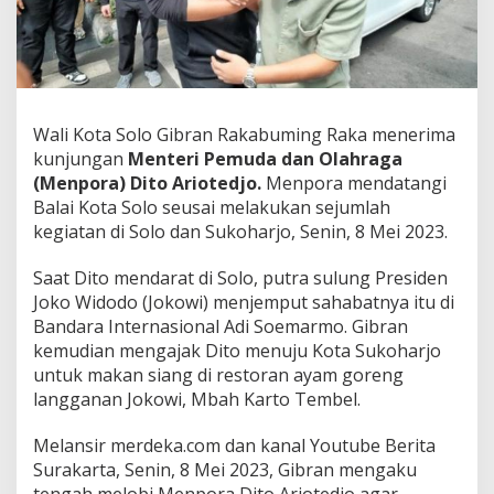
,
G
i
b
r
a
n
Wali Kota Solo Gibran Rakabuming Raka menerima
R
kunjungan
Menteri Pemuda dan Olahraga
a
(Menpora) Dito Ariotedjo.
Menpora mendatangi
y
Balai Kota Solo seusai melakukan sejumlah
u
M
kegiatan di Solo dan Sukoharjo, Senin, 8 Mei 2023.
e
n
Saat Dito mendarat di Solo, putra sulung Presiden
p
Joko Widodo (Jokowi) menjemput sahabatnya itu di
o
Bandara Internasional Adi Soemarmo. Gibran
r
a
kemudian mengajak Dito menuju Kota Sukoharjo
D
untuk makan siang di restoran ayam goreng
i
langganan Jokowi, Mbah Karto Tembel.
t
o
Melansir merdeka.com dan kanal Youtube Berita
A
r
Surakarta, Senin, 8 Mei 2023, Gibran mengaku
i