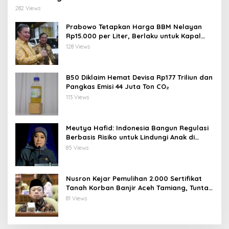
282 Views
Prabowo Tetapkan Harga BBM Nelayan
Rp15.000 per Liter, Berlaku untuk Kapal
30-200 GT
128 Views
B50 Diklaim Hemat Devisa Rp177 Triliun dan
Pangkas Emisi 44 Juta Ton CO₂
113 Views
Meutya Hafid: Indonesia Bangun Regulasi
Berbasis Risiko untuk Lindungi Anak di
Dunia Digital
85 Views
Nusron Kejar Pemulihan 2.000 Sertifikat
Tanah Korban Banjir Aceh Tamiang, Tuntas
Desember 2026
81 Views