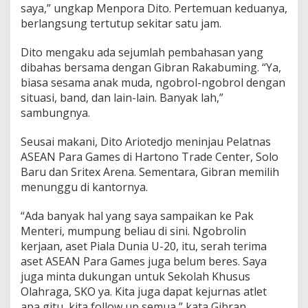
saya,” ungkap Menpora Dito. Pertemuan keduanya,
n
e
berlangsung tertutup sekitar satu jam.
s
i
Dito mengaku ada sejumlah pembahasan yang
a
dibahas bersama dengan Gibran Rakabuming. “Ya,
D
biasa sesama anak muda, ngobrol-ngobrol dengan
i
h
situasi, band, dan lain-lain. Banyak lah,”
e
sambungnya.
l
a
Seusai makani, Dito Ariotedjo meninjau Pelatnas
t
ASEAN Para Games di Hartono Trade Center, Solo
d
i
Baru dan Sritex Arena. Sementara, Gibran memilih
S
menunggu di kantornya.
o
l
“Ada banyak hal yang saya sampaikan ke Pak
o
Menteri, mumpung beliau di sini. Ngobrolin
kerjaan, aset Piala Dunia U-20, itu, serah terima
aset ASEAN Para Games juga belum beres. Saya
juga minta dukungan untuk Sekolah Khusus
Olahraga, SKO ya. Kita juga dapat kejurnas atlet
apa gitu, kita follow up semua,” kata Gibran.