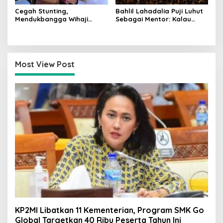
Cegah Stunting,
Bahlil Lahadalia Puji Luhut
Mendukbangga Wihaji
Sebagai Mentor: Kalau
Dorong Program Genting
Saya Tekan Investor, Itu
Bantu Rumah Layak Huni
Ajaran Beliau
Most View Post
KP2MI Libatkan 11 Kementerian, Program SMK Go
Global Targetkan 40 Ribu Peserta Tahun Ini