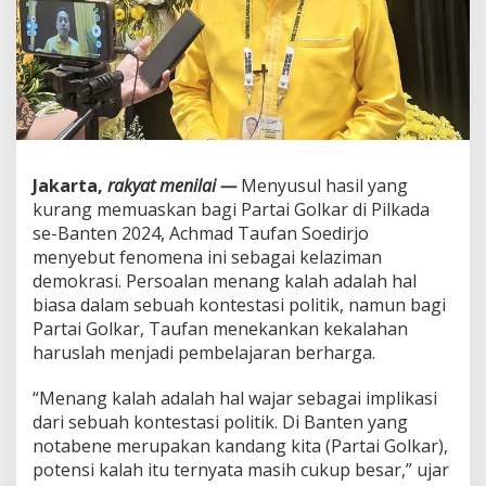
e
n
,
A
c
h
m
a
d
Jakarta,
rakyat menilai —
Menyusul hasil yang
T
a
kurang memuaskan bagi Partai Golkar di Pilkada
u
se-Banten 2024, Achmad Taufan Soedirjo
f
menyebut fenomena ini sebagai kelaziman
a
demokrasi. Persoalan menang kalah adalah hal
n
:
biasa dalam sebuah kontestasi politik, namun bagi
‘
Partai Golkar, Taufan menekankan kekalahan
I
haruslah menjadi pembelajaran berharga.
n
i
“Menang kalah adalah hal wajar sebagai implikasi
P
e
dari sebuah kontestasi politik. Di Banten yang
l
notabene merupakan kandang kita (Partai Golkar),
a
potensi kalah itu ternyata masih cukup besar,” ujar
j