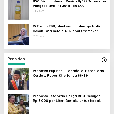
B50 Diklaim Hemat Devisa Rp177 Triliun dan
Pangkas Emisi 44 Juta Ton CO₂
94 Views
Di Forum PBB, Menkomdigi Meutya Hafid
Desak Tata Kelola AI Global Utamakan
Perlindungan Anak
91 Views
Presiden
Prabowo Puji Bahlil Lahadalia: Berani dan
Cerdas, Rapor Kinerjanya 88–89
Prabowo Tetapkan Harga BBM Nelayan
Rp15.000 per Liter, Berlaku untuk Kapal
30-200 GT