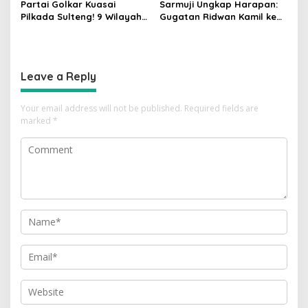
Partai Golkar Kuasai
Sarmuji Ungkap Harapan:
Pilkada Sulteng! 9 Wilayah
Gugatan Ridwan Kamil ke
Dimenangkan, Gerindra
MK Berpeluang Dikabulkan
Hanya 4
Leave a Reply
Your email address will not be published.
Required fields are
marked
*