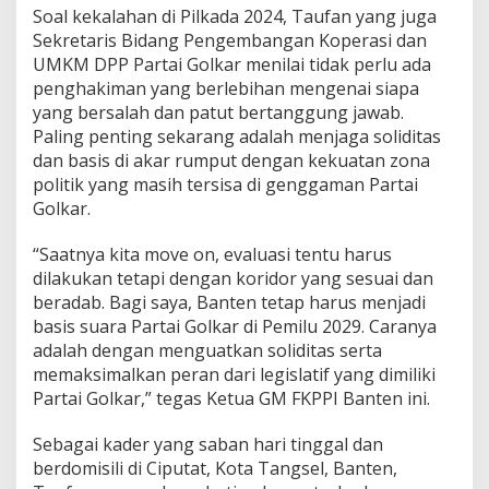
e
Soal kekalahan di Pilkada 2024, Taufan yang juga
g
Sekretaris Bidang Pengembangan Koperasi dan
i
UMKM DPP Partai Golkar menilai tidak perlu ada
B
penghakiman yang berlebihan mengenai siapa
a
yang bersalah dan patut bertanggung jawab.
n
g
Paling penting sekarang adalah menjaga soliditas
k
dan basis di akar rumput dengan kekuatan zona
i
politik yang masih tersisa di genggaman Partai
t
Golkar.
u
n
t
“Saatnya kita move on, evaluasi tentu harus
u
dilakukan tetapi dengan koridor yang sesuai dan
k
beradab. Bagi saya, Banten tetap harus menjadi
2
basis suara Partai Golkar di Pemilu 2029. Caranya
0
2
adalah dengan menguatkan soliditas serta
9
memaksimalkan peran dari legislatif yang dimiliki
!
Partai Golkar,” tegas Ketua GM FKPPI Banten ini.
Sebagai kader yang saban hari tinggal dan
berdomisili di Ciputat, Kota Tangsel, Banten,