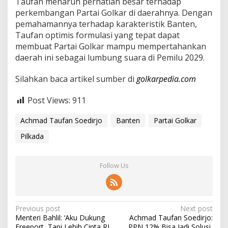
Taufan menaruh perhatian besar terhadap
perkembangan Partai Golkar di daerahnya. Dengan
pemahamannya terhadap karakteristik Banten,
Taufan optimis formulasi yang tepat dapat
membuat Partai Golkar mampu mempertahankan
daerah ini sebagai lumbung suara di Pemilu 2029.
Silahkan baca artikel sumber di
golkarpedia.com
Post Views:
911
Achmad Taufan Soedirjo
Banten
Partai Golkar
Pilkada
Follow Us
P
Previous post
Next post
Menteri Bahlil: ‘Aku Dukung
Achmad Taufan Soedirjo:
o
Freeport, Tapi Lebih Cinta RI
PPN 12% Bisa Jadi Solusi,