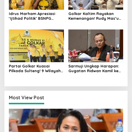
Idrus Marham Apresiasi
Golkar Kaltim Rayakan
‘Ijtihad Politik’ BSNPG
Kemenangan! Rudy Mas’ud-
Golkar, Dorong Perubahan
Seno Aji Sah Pimpin Kaltim,
Agar Rakyat Jadi Aktor
MK Tegaskan Hasil Pilgub
Utama di Pemilu!
Partai Golkar Kuasai
Sarmuji Ungkap Harapan:
Pilkada Sulteng! 9 Wilayah
Gugatan Ridwan Kamil ke
Dimenangkan, Gerindra
MK Berpeluang Dikabulkan
Hanya 4
Most View Post