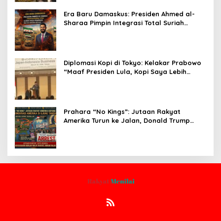
Era Baru Damaskus: Presiden Ahmed al-
Sharaa Pimpin Integrasi Total Suriah
Pasca-Penarikan Militer Amerika Serikat
Diplomasi Kopi di Tokyo: Kelakar Prabowo
“Maaf Presiden Lula, Kopi Saya Lebih
Enak!” Guncang Forum Bisnis Jepang
Prahara “No Kings”: Jutaan Rakyat
Amerika Turun ke Jalan, Donald Trump
dalam Kepungan Protes Global!