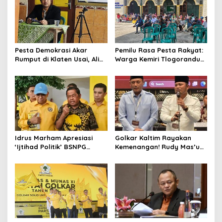
Pesta Demokrasi Akar
Pemilu Rasa Pesta Rakyat:
Rumput di Klaten Usai, Alim
Warga Kemiri Tlogorandu
Nasiruddin Pertahankan
Pilih Ketua RW 04 Secara
Kursi Ketua RW 04 Kemiri
Demokratis, Rebutan Door
Prize Menarik!
Idrus Marham Apresiasi
Golkar Kaltim Rayakan
‘Ijtihad Politik’ BSNPG
Kemenangan! Rudy Mas’ud-
Golkar, Dorong Perubahan
Seno Aji Sah Pimpin Kaltim,
Agar Rakyat Jadi Aktor
MK Tegaskan Hasil Pilgub
Utama di Pemilu!