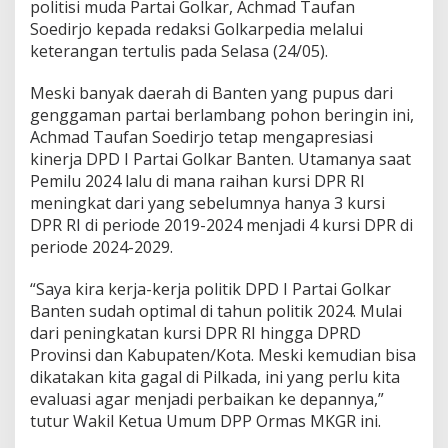
politisi muda Partai Golkar, Achmad Taufan
a
Soedirjo kepada redaksi Golkarpedia melalui
r
a
keterangan tertulis pada Selasa (24/05).
n
B
Meski banyak daerah di Banten yang pupus dari
e
genggaman partai berlambang pohon beringin ini,
r
Achmad Taufan Soedirjo tetap mengapresiasi
h
a
kinerja DPD I Partai Golkar Banten. Utamanya saat
r
Pemilu 2024 lalu di mana raihan kursi DPR RI
g
meningkat dari yang sebelumnya hanya 3 kursi
a
DPR RI di periode 2019-2024 menjadi 4 kursi DPR di
,
S
periode 2024-2029.
a
a
“Saya kira kerja-kerja politik DPD I Partai Golkar
t
Banten sudah optimal di tahun politik 2024. Mulai
n
dari peningkatan kursi DPR RI hingga DPRD
y
a
Provinsi dan Kabupaten/Kota. Meski kemudian bisa
S
dikatakan kita gagal di Pilkada, ini yang perlu kita
t
evaluasi agar menjadi perbaikan ke depannya,”
r
tutur Wakil Ketua Umum DPP Ormas MKGR ini.
a
t