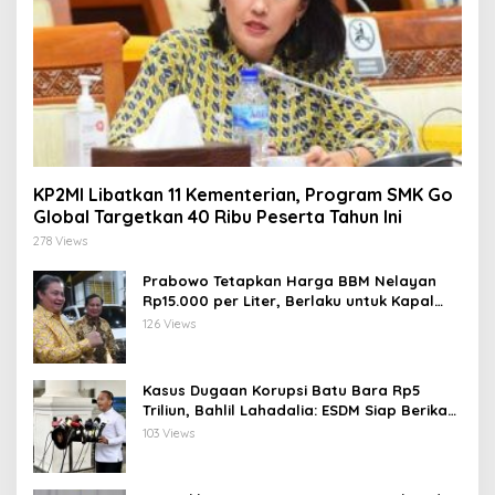
KP2MI Libatkan 11 Kementerian, Program SMK Go
Global Targetkan 40 Ribu Peserta Tahun Ini
278 Views
Prabowo Tetapkan Harga BBM Nelayan
Rp15.000 per Liter, Berlaku untuk Kapal
30-200 GT
126 Views
Kasus Dugaan Korupsi Batu Bara Rp5
Triliun, Bahlil Lahadalia: ESDM Siap Berikan
Data
103 Views