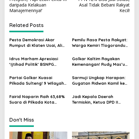
s
daripada Kelakuan
Asal Tidak Bebani Rakyat
Manajemennya!’
Kecil!
t
n
Related Posts
a
v
Pesta Demokrasi Akar
Pemilu Rasa Pesta Rakyat:
Rumput di Klaten Usai, Alim
Warga Kemiri Tlogorandu
i
Nasiruddin Pertahankan
Pilih Ketua RW 04 Secara
g
Kursi Ketua RW 04 Kemiri
Demokratis, Rebutan Door
Idrus Marham Apresiasi
Golkar Kaltim Rayakan
Prize Menarik!
‘Ijtihad Politik’ BSNPG
Kemenangan! Rudy Mas’ud-
a
Golkar, Dorong Perubahan
Seno Aji Sah Pimpin Kaltim,
t
Agar Rakyat Jadi Aktor
MK Tegaskan Hasil Pilgub
Partai Golkar Kuasai
Sarmuji Ungkap Harapan:
Utama di Pemilu!
i
Pilkada Sulteng! 9 Wilayah
Gugatan Ridwan Kamil ke
Dimenangkan, Gerindra
MK Berpeluang Dikabulkan
o
Hanya 4
Fairid Naparin Raih 63,68%
Jadi Kepala Daerah
n
Suara di Pilkada Kota
Termiskin, Ketua DPD II
Palangka Raya Yang
Partai Golkar Purworejo
Dimenangkan Sang
Yuli Hastuti Malah Menang
Petahana
Pilkada
Don't Miss