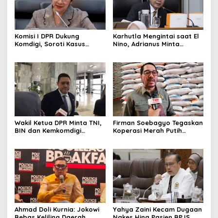
Komisi I DPR Dukung
Karhutla Mengintai saat El
Komdigi, Soroti Kasus
Nino, Adrianus Minta
Bryan Ebem Rekam Usher
Kementerian Kehutanan
GIIAS Tanpa Izin
Bergerak Lebih Serius
Wakil Ketua DPR Minta TNI,
Firman Soebagyo Tegaskan
BIN dan Kemkomdigi
Koperasi Merah Putih
Perkuat Deteksi Dini serta
Bukan Pengganti
Tangkal Disinformasi
Distributor Pupuk
Bersubsidi
Ahmad Doli Kurnia: Jokowi
Yahya Zaini Kecam Dugaan
Bebas Keliling Daerah
Nakes Hina Pasien BPJS,