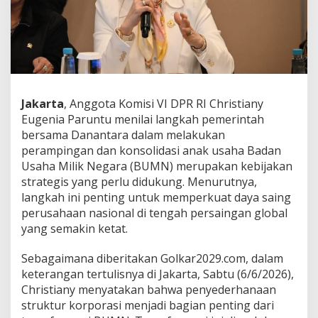
P
e
r
a
m
p
i
n
Jakarta
, Anggota Komisi VI DPR RI Christiany
g
Eugenia Paruntu menilai langkah pemerintah
a
n
bersama Danantara dalam melakukan
A
perampingan dan konsolidasi anak usaha Badan
n
Usaha Milik Negara (BUMN) merupakan kebijakan
a
strategis yang perlu didukung. Menurutnya,
k
langkah ini penting untuk memperkuat daya saing
U
s
perusahaan nasional di tengah persaingan global
a
yang semakin ketat.
h
a
Sebagaimana diberitakan Golkar2029.com, dalam
B
keterangan tertulisnya di Jakarta, Sabtu (6/6/2026),
U
M
Christiany menyatakan bahwa penyederhanaan
N
struktur korporasi menjadi bagian penting dari
L