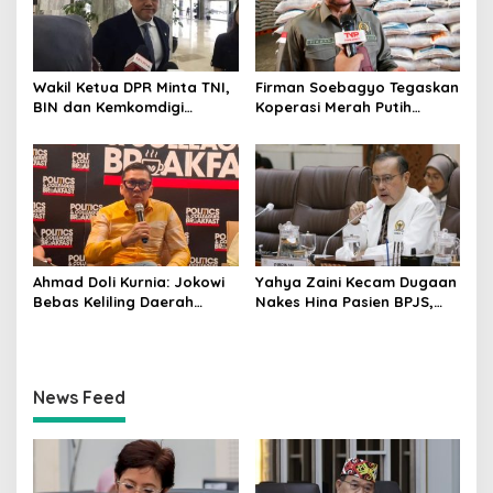
Wakil Ketua DPR Minta TNI,
Firman Soebagyo Tegaskan
BIN dan Kemkomdigi
Koperasi Merah Putih
Perkuat Deteksi Dini serta
Bukan Pengganti
Tangkal Disinformasi
Distributor Pupuk
Bersubsidi
Ahmad Doli Kurnia: Jokowi
Yahya Zaini Kecam Dugaan
Bebas Keliling Daerah
Nakes Hina Pasien BPJS,
Bersama PSI, Kerja Politik
Minta Kemenkes Investigasi
Berjalan Sepanjang Waktu
Rumah Sakit
News Feed