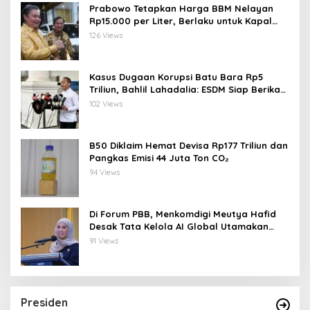
Prabowo Tetapkan Harga BBM Nelayan
Rp15.000 per Liter, Berlaku untuk Kapal
30-200 GT
126 Views
Kasus Dugaan Korupsi Batu Bara Rp5
Triliun, Bahlil Lahadalia: ESDM Siap Berikan
Data
102 Views
B50 Diklaim Hemat Devisa Rp177 Triliun dan
Pangkas Emisi 44 Juta Ton CO₂
94 Views
Di Forum PBB, Menkomdigi Meutya Hafid
Desak Tata Kelola AI Global Utamakan
Perlindungan Anak
91 Views
Presiden