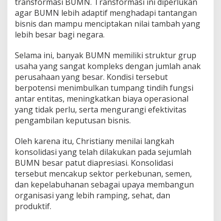
transformasi BUMN. Transformasi ini diperlukan
a
agar BUMN lebih adaptif menghadapi tantangan
n
g
bisnis dan mampu menciptakan nilai tambah yang
k
lebih besar bagi negara.
a
h
Selama ini, banyak BUMN memiliki struktur grup
S
usaha yang sangat kompleks dengan jumlah anak
t
r
perusahaan yang besar. Kondisi tersebut
a
berpotensi menimbulkan tumpang tindih fungsi
t
antar entitas, meningkatkan biaya operasional
e
yang tidak perlu, serta mengurangi efektivitas
g
pengambilan keputusan bisnis.
i
s
,
Oleh karena itu, Christiany menilai langkah
T
konsolidasi yang telah dilakukan pada sejumlah
a
BUMN besar patut diapresiasi. Konsolidasi
p
tersebut mencakup sektor perkebunan, semen,
i
T
dan kepelabuhanan sebagai upaya membangun
a
organisasi yang lebih ramping, sehat, dan
n
produktif.
t
a