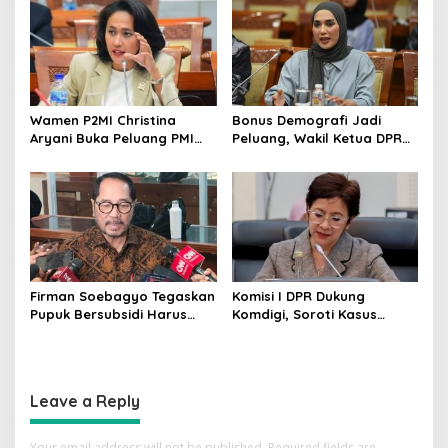
Wamen P2MI Christina
Bonus Demografi Jadi
Aryani Buka Peluang PMI
Peluang, Wakil Ketua DPR
Kerja ke Ceko, Ini Sektor
Dorong PMI Lombok
dan Syaratnya
Tembus Pasar Kerja Global
Firman Soebagyo Tegaskan
Komisi I DPR Dukung
Pupuk Bersubsidi Harus
Komdigi, Soroti Kasus
Tepat Sasaran, Penerima
Bryan Ebem Rekam Usher
Wajib Sesuai RDKK
GIIAS Tanpa Izin
Leave a Reply
Your email address will not be published.
Required fields are