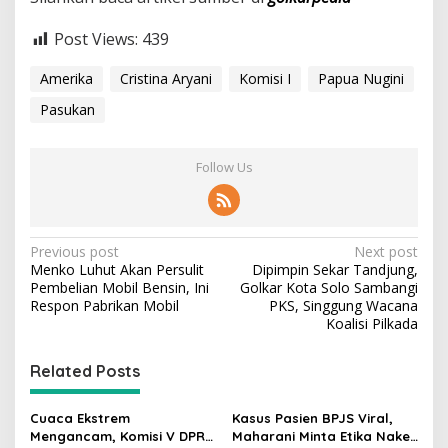
Post Views:
439
Amerika
Cristina Aryani
Komisi I
Papua Nugini
Pasukan
Follow Us
P
Previous post
Next post
Menko Luhut Akan Persulit
Dipimpin Sekar Tandjung,
o
Pembelian Mobil Bensin, Ini
Golkar Kota Solo Sambangi
s
Respon Pabrikan Mobil
PKS, Singgung Wacana
Koalisi Pilkada
t
n
Related Posts
a
v
Cuaca Ekstrem
Kasus Pasien BPJS Viral,
Mengancam, Komisi V DPR
Maharani Minta Etika Nakes