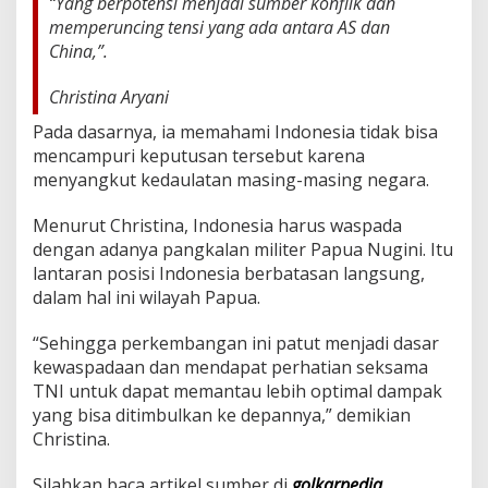
“Yang berpotensi menjadi sumber konflik dan
n
memperuncing tensi yang ada antara AS dan
A
China,”.
m
e
r
Christina Aryani
i
k
Pada dasarnya, ia memahami Indonesia tidak bisa
a
mencampuri keputusan tersebut karena
d
menyangkut kedaulatan masing-masing negara.
i
P
Menurut Christina, Indonesia harus waspada
a
p
dengan adanya pangkalan militer Papua Nugini. Itu
u
lantaran posisi Indonesia berbatasan langsung,
a
dalam hal ini wilayah Papua.
N
u
“Sehingga perkembangan ini patut menjadi dasar
g
i
kewaspadaan dan mendapat perhatian seksama
n
TNI untuk dapat memantau lebih optimal dampak
i
yang bisa ditimbulkan ke depannya,” demikian
Christina.
Silahkan baca artikel sumber di
golkarpedia