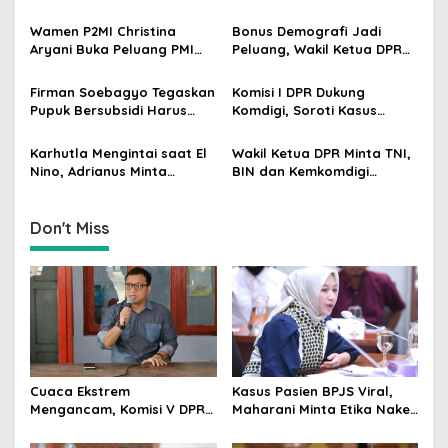
i
dan BMKG Perkuat
dan Manajemen RS
g
Kesiapan Petani Indramayu
Dievaluasi
Wamen P2MI Christina
Bonus Demografi Jadi
Aryani Buka Peluang PMI
Peluang, Wakil Ketua DPR
a
Kerja ke Ceko, Ini Sektor
Dorong PMI Lombok
t
dan Syaratnya
Tembus Pasar Kerja Global
Firman Soebagyo Tegaskan
Komisi I DPR Dukung
i
Pupuk Bersubsidi Harus
Komdigi, Soroti Kasus
Tepat Sasaran, Penerima
Bryan Ebem Rekam Usher
o
Wajib Sesuai RDKK
GIIAS Tanpa Izin
Karhutla Mengintai saat El
Wakil Ketua DPR Minta TNI,
n
Nino, Adrianus Minta
BIN dan Kemkomdigi
Kementerian Kehutanan
Perkuat Deteksi Dini serta
Bergerak Lebih Serius
Tangkal Disinformasi
Don't Miss
Cuaca Ekstrem
Kasus Pasien BPJS Viral,
Mengancam, Komisi V DPR
Maharani Minta Etika Nakes
dan BMKG Perkuat
dan Manajemen RS
Kesiapan Petani Indramayu
Dievaluasi