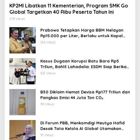
KP2MI Libatkan 11 Kementerian, Program SMK Go
Global Targetkan 40 Ribu Peserta Tahun Ini
278 Views
Prabowo Tetapkan Harga BBM Nelayan
Rp15.000 per Liter, Berlaku untuk Kapal
30-200 GT
126 Views
Kasus Dugaan Korupsi Batu Bara Rp5
Triliun, Bahlil Lahadalia: ESDM Siap Berikan
Data
102 Views
B50 Diklaim Hemat Devisa Rp177 Triliun dan
Pangkas Emisi 44 Juta Ton CO₂
94 Views
Di Forum PBB, Menkomdigi Meutya Hafid
Desak Tata Kelola AI Global Utamakan
Perlindungan Anak
91 Views