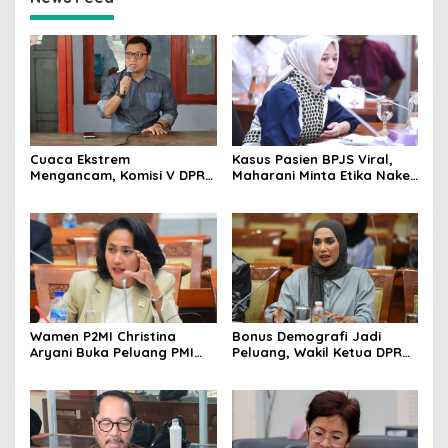
Cuaca Ekstrem
Kasus Pasien BPJS Viral,
Mengancam, Komisi V DPR
Maharani Minta Etika Nakes
dan BMKG Perkuat
dan Manajemen RS
Kesiapan Petani Indramayu
Dievaluasi
Wamen P2MI Christina
Bonus Demografi Jadi
Aryani Buka Peluang PMI
Peluang, Wakil Ketua DPR
Kerja ke Ceko, Ini Sektor
Dorong PMI Lombok
dan Syaratnya
Tembus Pasar Kerja Global