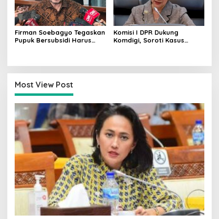
Firman Soebagyo Tegaskan
Komisi I DPR Dukung
Pupuk Bersubsidi Harus
Komdigi, Soroti Kasus
Tepat Sasaran, Penerima
Bryan Ebem Rekam Usher
Wajib Sesuai RDKK
GIIAS Tanpa Izin
Most View Post