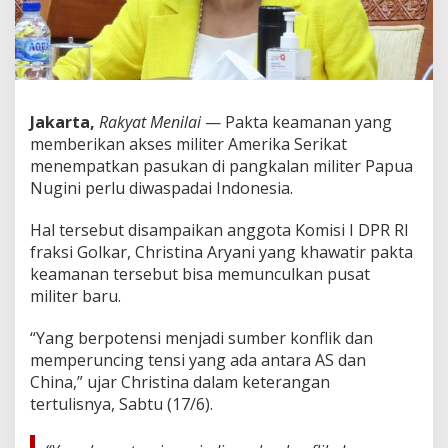
t
a
I
n
d
o
n
Jakarta,
Rakyat Menilai
— Pakta keamanan yang
e
memberikan akses militer Amerika Serikat
s
menempatkan pasukan di pangkalan militer Papua
i
Nugini perlu diwaspadai Indonesia.
a
W
a
Hal tersebut disampaikan anggota Komisi I DPR RI
s
fraksi Golkar, Christina Aryani yang khawatir pakta
p
keamanan tersebut bisa memunculkan pusat
a
militer baru.
d
a
i
“Yang berpotensi menjadi sumber konflik dan
P
memperuncing tensi yang ada antara AS dan
a
China,” ujar Christina dalam keterangan
s
tertulisnya, Sabtu (17/6).
u
k
a