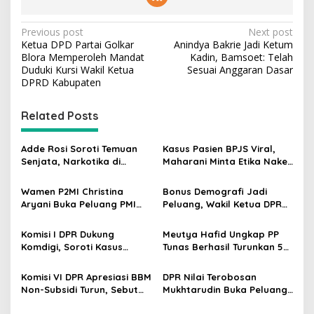
P
Previous post
Next post
Ketua DPD Partai Golkar
Anindya Bakrie Jadi Ketum
o
Blora Memperoleh Mandat
Kadin, Bamsoet: Telah
s
Duduki Kursi Wakil Ketua
Sesuai Anggaran Dasar
DPRD Kabupaten
t
n
Related Posts
a
v
Adde Rosi Soroti Temuan
Kasus Pasien BPJS Viral,
Senjata, Narkotika di
Maharani Minta Etika Nakes
i
Sekolah Jaksel: Keamanan
dan Manajemen RS
g
Siswa Harus Dijaga
Dievaluasi
Wamen P2MI Christina
Bonus Demografi Jadi
Aryani Buka Peluang PMI
Peluang, Wakil Ketua DPR
a
Kerja ke Ceko, Ini Sektor
Dorong PMI Lombok
t
dan Syaratnya
Tembus Pasar Kerja Global
Komisi I DPR Dukung
Meutya Hafid Ungkap PP
i
Komdigi, Soroti Kasus
Tunas Berhasil Turunkan 5
Bryan Ebem Rekam Usher
Juta Akun Anak di Platform
o
GIIAS Tanpa Izin
Digital
Komisi VI DPR Apresiasi BBM
DPR Nilai Terobosan
n
Non-Subsidi Turun, Sebut
Mukhtarudin Buka Peluang
Kebijakan Energi Kian
Emas Skilled Worker