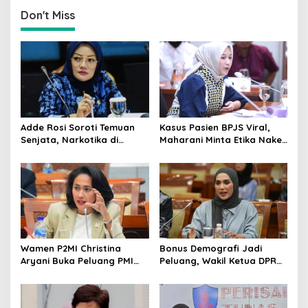
Responsif
Indonesia di Albania
Don't Miss
Adde Rosi Soroti Temuan
Kasus Pasien BPJS Viral,
Senjata, Narkotika di
Maharani Minta Etika Nakes
Sekolah Jaksel: Keamanan
dan Manajemen RS
Siswa Harus Dijaga
Dievaluasi
Wamen P2MI Christina
Bonus Demografi Jadi
Aryani Buka Peluang PMI
Peluang, Wakil Ketua DPR
Kerja ke Ceko, Ini Sektor
Dorong PMI Lombok
dan Syaratnya
Tembus Pasar Kerja Global