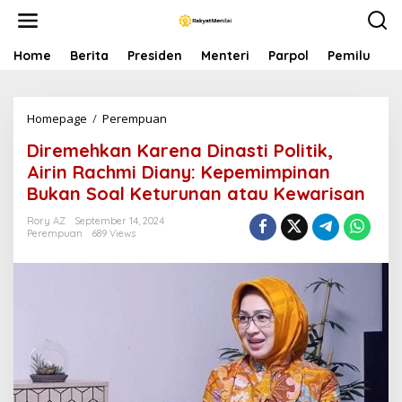
S
k
i
p
Home
Berita
Presiden
Menteri
Parpol
Pemilu
P
t
o
c
Homepage
/
Perempuan
D
o
i
n
Diremehkan Karena Dinasti Politik,
r
t
e
e
Airin Rachmi Diany: Kepemimpinan
m
n
Bukan Soal Keturunan atau Kewarisan
e
t
h
Rory AZ
September 14, 2024
k
Perempuan
689 Views
a
n
K
a
r
e
n
a
D
i