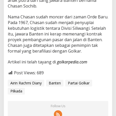
anak putra dari sang jawara Banten bernama
l
Chasan Sochib.
K
e
Nama Chasan sudah moncer dari zaman Orde Baru.
t
u
Pada 1967, Chasan sudah menjadi penyuplai
r
kebutuhan logistik tentara Divisi Siliwangi. Setelah
u
itu, jawara Banten ini kerap memenangi kontrak
n
proyek pembangunan pasar dan jalan di Banten.
a
Chasan juga ditetapkan sebagai pemimpin tak
n
a
formal yang berafiliasi dengan Golkar.
t
a
Artikel ini telah tayang di
golkarpedia.com
u
K
Post Views:
689
e
w
a
Airin Rachmi Diany
Banten
Partai Golkar
r
Pilkada
i
s
a
n
Follow Us