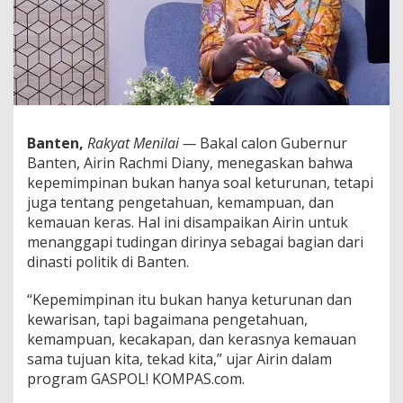
n
a
s
t
i
P
o
l
i
Banten,
Rakyat Menilai —
Bakal calon Gubernur
t
Banten, Airin Rachmi Diany, menegaskan bahwa
i
kepemimpinan bukan hanya soal keturunan, tetapi
k
juga tentang pengetahuan, kemampuan, dan
,
A
kemauan keras. Hal ini disampaikan Airin untuk
i
menanggapi tudingan dirinya sebagai bagian dari
r
dinasti politik di Banten.
i
n
“Kepemimpinan itu bukan hanya keturunan dan
R
a
kewarisan, tapi bagaimana pengetahuan,
c
kemampuan, kecakapan, dan kerasnya kemauan
h
sama tujuan kita, tekad kita,” ujar Airin dalam
m
program GASPOL! KOMPAS.com.
i
D