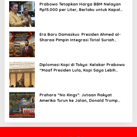
Prabowo Tetapkan Harga BBM Nelayan
Rp15.000 per Liter, Berlaku untuk Kapal
30-200 GT
Era Baru Damaskus: Presiden Ahmed al-
Sharaa Pimpin Integrasi Total Suriah
Pasca-Penarikan Militer Amerika Serikat
Diplomasi Kopi di Tokyo: Kelakar Prabowo
“Maaf Presiden Lula, Kopi Saya Lebih
Enak!” Guncang Forum Bisnis Jepang
Prahara “No Kings”: Jutaan Rakyat
Amerika Turun ke Jalan, Donald Trump
dalam Kepungan Protes Global!