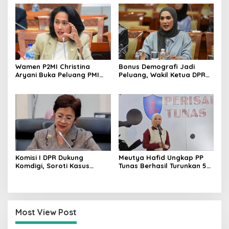
Siswa Harus Dijaga
Dievaluasi
Wamen P2MI Christina
Bonus Demografi Jadi
Aryani Buka Peluang PMI
Peluang, Wakil Ketua DPR
Kerja ke Ceko, Ini Sektor
Dorong PMI Lombok
dan Syaratnya
Tembus Pasar Kerja Global
Komisi I DPR Dukung
Meutya Hafid Ungkap PP
Komdigi, Soroti Kasus
Tunas Berhasil Turunkan 5
Bryan Ebem Rekam Usher
Juta Akun Anak di Platform
GIIAS Tanpa Izin
Digital
Most View Post