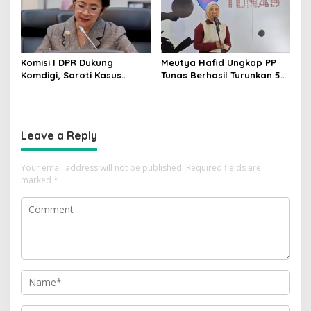
Komisi I DPR Dukung
Meutya Hafid Ungkap PP
Komdigi, Soroti Kasus
Tunas Berhasil Turunkan 5
Bryan Ebem Rekam Usher
Juta Akun Anak di Platform
GIIAS Tanpa Izin
Digital
Leave a Reply
Your email address will not be published.
Required fields are
marked
*