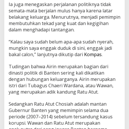
i
Ia juga menegaskan perjalanan politiknya tidak
a
semata-mata berjalan mulus hanya karena latar
n
belakang keluarga. Menurutnya, menjadi pemimpin
y
membutuhkan tekad yang kuat dan kegigihan
:
K
dalam menghadapi tantangan.
e
p
“Kalau saya sudah belum apa-apa sudah nyerah,
e
mungkin saya enggak duduk di sini, enggak jadi
m
bakal calon,” lanjutnya dikutip dari
Kompas
.
i
m
p
Tudingan bahwa Airin merupakan bagian dari
i
dinasti politik di Banten sering kali dikaitkan
n
dengan hubungan keluarganya. Airin merupakan
a
istri dari Tubagus Chaeri Wardana, atau Wawan,
n
B
yang merupakan adik kandung Ratu Atut.
u
k
Sedangkan Ratu Atut Chosiah adalah mantan
a
Gubernur Banten yang memimpin selama dua
n
periode (2007–2014) sebelum tersandung kasus
S
o
korupsi. Wawan dan Ratu Atut merupakan
a