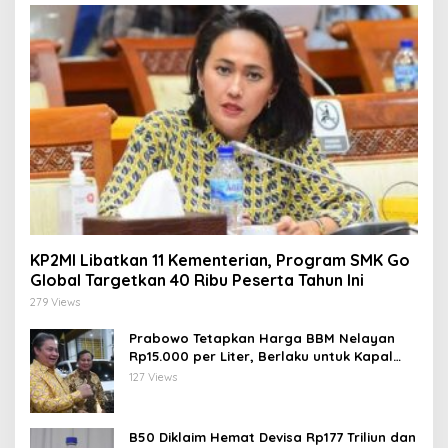
KP2MI Libatkan 11 Kementerian, Program SMK Go
Global Targetkan 40 Ribu Peserta Tahun Ini
279 Views
Prabowo Tetapkan Harga BBM Nelayan
Rp15.000 per Liter, Berlaku untuk Kapal
30-200 GT
127 Views
B50 Diklaim Hemat Devisa Rp177 Triliun dan