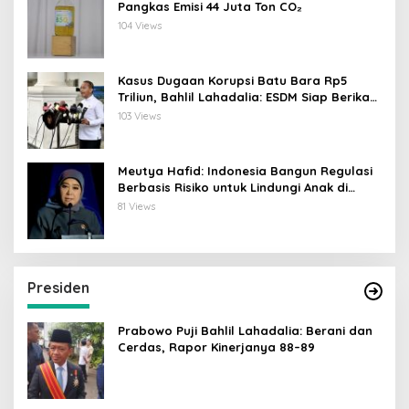
Pangkas Emisi 44 Juta Ton CO₂
104 Views
Kasus Dugaan Korupsi Batu Bara Rp5
Triliun, Bahlil Lahadalia: ESDM Siap Berikan
Data
103 Views
Meutya Hafid: Indonesia Bangun Regulasi
Berbasis Risiko untuk Lindungi Anak di
Dunia Digital
81 Views
Presiden
Prabowo Puji Bahlil Lahadalia: Berani dan
Cerdas, Rapor Kinerjanya 88–89