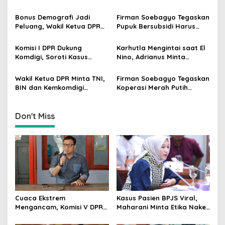
i
dan BMKG Perkuat
dan Manajemen RS
g
Kesiapan Petani Indramayu
Dievaluasi
Bonus Demografi Jadi
Firman Soebagyo Tegaskan
Peluang, Wakil Ketua DPR
Pupuk Bersubsidi Harus
a
Dorong PMI Lombok
Tepat Sasaran, Penerima
t
Tembus Pasar Kerja Global
Wajib Sesuai RDKK
Komisi I DPR Dukung
Karhutla Mengintai saat El
i
Komdigi, Soroti Kasus
Nino, Adrianus Minta
Bryan Ebem Rekam Usher
Kementerian Kehutanan
o
GIIAS Tanpa Izin
Bergerak Lebih Serius
Wakil Ketua DPR Minta TNI,
Firman Soebagyo Tegaskan
n
BIN dan Kemkomdigi
Koperasi Merah Putih
Perkuat Deteksi Dini serta
Bukan Pengganti
Tangkal Disinformasi
Distributor Pupuk
Bersubsidi
Don't Miss
Cuaca Ekstrem
Kasus Pasien BPJS Viral,
Mengancam, Komisi V DPR
Maharani Minta Etika Nakes
dan BMKG Perkuat
dan Manajemen RS
Kesiapan Petani Indramayu
Dievaluasi