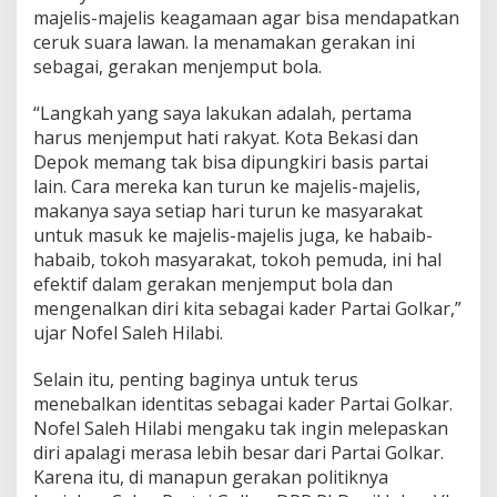
S
majelis-majelis keagamaan agar bisa mendapatkan
a
ceruk suara lawan. Ia menamakan gerakan ini
l
sebagai, gerakan menjemput bola.
e
h
H
“Langkah yang saya lakukan adalah, pertama
i
harus menjemput hati rakyat. Kota Bekasi dan
l
Depok memang tak bisa dipungkiri basis partai
a
lain. Cara mereka kan turun ke majelis-majelis,
b
makanya saya setiap hari turun ke masyarakat
i
T
untuk masuk ke majelis-majelis juga, ke habaib-
a
habaib, tokoh masyarakat, tokoh pemuda, ini hal
r
efektif dalam gerakan menjemput bola dan
g
mengenalkan diri kita sebagai kader Partai Golkar,”
e
t
ujar Nofel Saleh Hilabi.
k
a
Selain itu, penting baginya untuk terus
n
menebalkan identitas sebagai kader Partai Golkar.
1
Nofel Saleh Hilabi mengaku tak ingin melepaskan
5
0
diri apalagi merasa lebih besar dari Partai Golkar.
R
Karena itu, di manapun gerakan politiknya
i