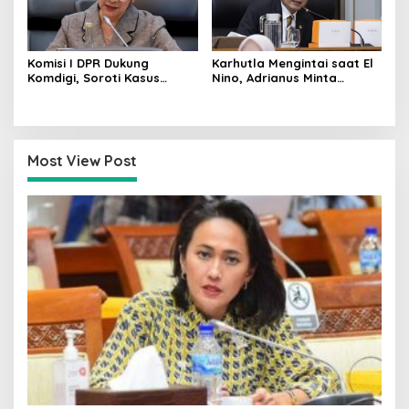
Komisi I DPR Dukung
Karhutla Mengintai saat El
Komdigi, Soroti Kasus
Nino, Adrianus Minta
Bryan Ebem Rekam Usher
Kementerian Kehutanan
GIIAS Tanpa Izin
Bergerak Lebih Serius
Most View Post