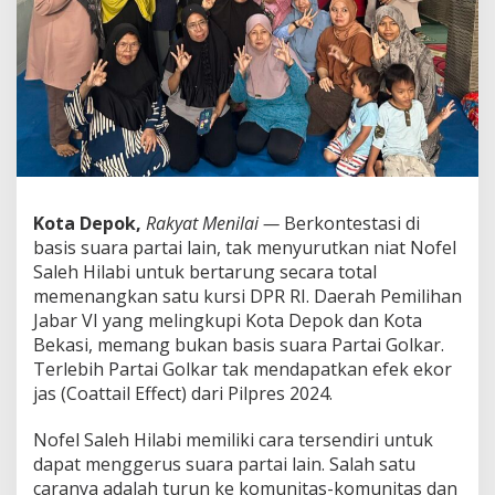
W
a
r
g
a
D
e
p
o
k
d
Kota Depok,
Rakyat Menilai —
Berkontestasi di
a
basis suara partai lain, tak menyurutkan niat Nofel
n
B
Saleh Hilabi untuk bertarung secara total
e
memenangkan satu kursi DPR RI. Daerah Pemilihan
k
Jabar VI yang melingkupi Kota Depok dan Kota
a
Bekasi, memang bukan basis suara Partai Golkar.
s
i
Terlebih Partai Golkar tak mendapatkan efek ekor
,
jas (Coattail Effect) dari Pilpres 2024.
N
o
Nofel Saleh Hilabi memiliki cara tersendiri untuk
f
dapat menggerus suara partai lain. Salah satu
e
l
caranya adalah turun ke komunitas-komunitas dan