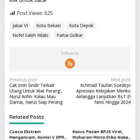
Klik untuk baca!
Post Views:
625
Jabar VI
Kota Bekasi
Kota Depok
Nofel Saleh Hilabi
Partai Golkar
Follow Us
P
Previous post
Next post
Cak Imin Sindir Terkait
Achmad Taufan Soedirjo
o
Utang Untuk ‘Alat Perang’,
Apresiasi Kebijakan Menko
s
Nurul Arifin: Kalau Mau
Airlangga Lanjutkan BLT El
Damai, Harus Siap Perang
Nino Hingga 2024
t
n
Related Posts
a
v
Cuaca Ekstrem
Kasus Pasien BPJS Viral,
Mengancam, Komisi V DPR
Maharani Minta Etika Nakes