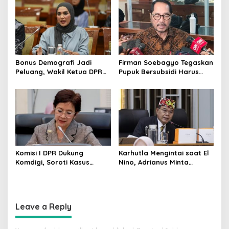
Bonus Demografi Jadi
Firman Soebagyo Tegaskan
Peluang, Wakil Ketua DPR
Pupuk Bersubsidi Harus
Dorong PMI Lombok
Tepat Sasaran, Penerima
Tembus Pasar Kerja Global
Wajib Sesuai RDKK
Komisi I DPR Dukung
Karhutla Mengintai saat El
Komdigi, Soroti Kasus
Nino, Adrianus Minta
Bryan Ebem Rekam Usher
Kementerian Kehutanan
GIIAS Tanpa Izin
Bergerak Lebih Serius
Leave a Reply