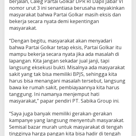
berjalan, Caleg Partai Golkar DPR RI Dapil Jabar VI
b
nomor urut 3 ini senantiasa berusaha meyakinkan
u
masyarakat bahwa Partai Golkar masih eksis dan
S
u
bekerja secara nyata demi kepentingan
a
masyarakat.
r
a
“Dengan begitu, masyarakat akan menyadari
U
bahwa Partai Golkar tetap eksis, Partai Golkar itu
n
t
mampu bekerja secara nyata jika ada masalah di
u
lapangan. Kita jangan sekadar jual janji, tapi
k
langsung eksekusi bukti. Misalnya ada masyarakat
T
sakit yang tak bisa memiliki BPJS, sehingga kita
e
m
harus bisa menangani masalah tersebut, langsung
b
bawa ke rumah sakit, pembiayaannya kita harus
u
tanggung. Ini namanya menjemput hati
s
masyarakat,” papar pendiri PT. Sabika Group ini.
D
P
R
“Saya juga banyak memiliki gerakan-gerakan
kampanye yang langsung menyentuh masyarakat.
Semisal bazar murah untuk masyarakat di tengah
tingginya harga pangan kita bisa hadir di tengah