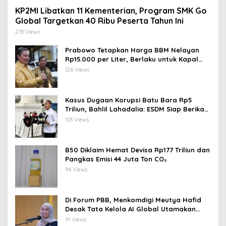
KP2MI Libatkan 11 Kementerian, Program SMK Go
Global Targetkan 40 Ribu Peserta Tahun Ini
278 Views
Prabowo Tetapkan Harga BBM Nelayan
Rp15.000 per Liter, Berlaku untuk Kapal
30-200 GT
126 Views
Kasus Dugaan Korupsi Batu Bara Rp5
Triliun, Bahlil Lahadalia: ESDM Siap Berikan
Data
103 Views
B50 Diklaim Hemat Devisa Rp177 Triliun dan
Pangkas Emisi 44 Juta Ton CO₂
94 Views
Di Forum PBB, Menkomdigi Meutya Hafid
Desak Tata Kelola AI Global Utamakan
Perlindungan Anak
91 Views