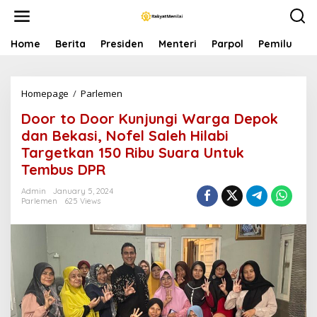
S
k
i
p
Home
Berita
Presiden
Menteri
Parpol
Pemilu
P
t
o
c
Homepage
/
Parlemen
D
o
o
n
Door to Door Kunjungi Warga Depok
o
t
r
e
dan Bekasi, Nofel Saleh Hilabi
t
n
Targetkan 150 Ribu Suara Untuk
o
t
Tembus DPR
D
o
Admin
January 5, 2024
o
Parlemen
625 Views
r
K
u
n
j
u
n
g
i