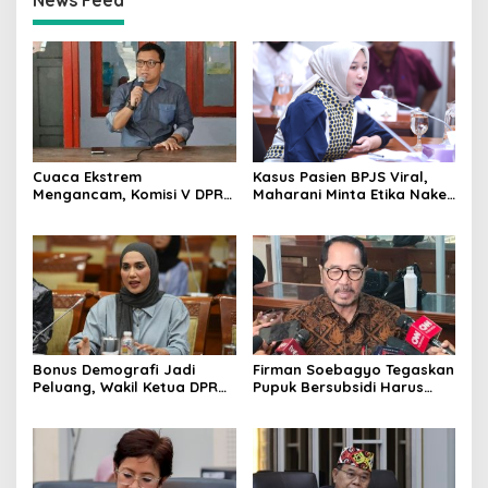
Cuaca Ekstrem
Kasus Pasien BPJS Viral,
Mengancam, Komisi V DPR
Maharani Minta Etika Nakes
dan BMKG Perkuat
dan Manajemen RS
Kesiapan Petani Indramayu
Dievaluasi
Bonus Demografi Jadi
Firman Soebagyo Tegaskan
Peluang, Wakil Ketua DPR
Pupuk Bersubsidi Harus
Dorong PMI Lombok
Tepat Sasaran, Penerima
Tembus Pasar Kerja Global
Wajib Sesuai RDKK