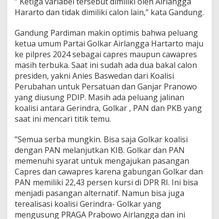
” Ketiga variabel tersebut dimiliki oleh Airlangga
2
Hararto dan tidak dimiliki calon lain,” kata Gandung.
0
2
Gandung Pardiman makin optimis bahwa peluang
4
ketua umum Partai Golkar Airlangga Hartarto maju
ke pilpres 2024 sebagai capres maupun cawapres
masih terbuka. Saat ini sudah ada dua bakal calon
presiden, yakni Anies Baswedan dari Koalisi
Perubahan untuk Persatuan dan Ganjar Pranowo
yang diusung PDIP. Masih ada peluang jalinan
koalisi antara Gerindra, Golkar , PAN dan PKB yang
saat ini mencari titik temu.
”Semua serba mungkin. Bisa saja Golkar koalisi
dengan PAN melanjutkan KIB. Golkar dan PAN
memenuhi syarat untuk mengajukan pasangan
Capres dan cawapres karena gabungan Golkar dan
PAN memiliki 22,43 persen kursi di DPR RI. Ini bisa
menjadi pasangan alternatif. Namun bisa juga
terealisasi koalisi Gerindra- Golkar yang
mengusung PRAGA Prabowo Airlangga dan ini