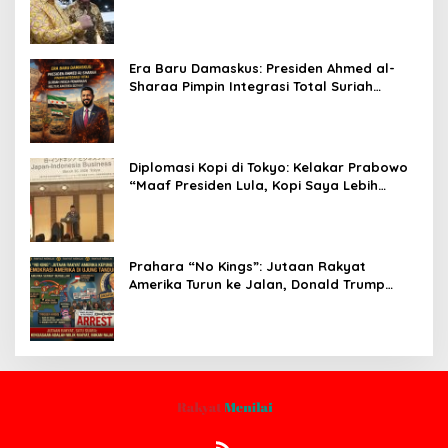
30-200 GT
Era Baru Damaskus: Presiden Ahmed al-
Sharaa Pimpin Integrasi Total Suriah
Pasca-Penarikan Militer Amerika Serikat
Diplomasi Kopi di Tokyo: Kelakar Prabowo
“Maaf Presiden Lula, Kopi Saya Lebih
Enak!” Guncang Forum Bisnis Jepang
Prahara “No Kings”: Jutaan Rakyat
Amerika Turun ke Jalan, Donald Trump
dalam Kepungan Protes Global!