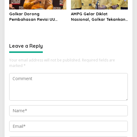
Golkar Dorong
AMPG Gelar Diklat
Pembahasan Revisi UU
Nasional, Golkar Tekankan
Pemilu Segera Dimulai,
Kader Muda Siap Hadapi
Kajian Putusan MK Sudah
Tantangan Zaman
Tuntas
Leave a Reply
Your email address will not be published.
Required fields are
marked
*