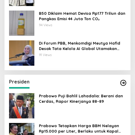
B50 Diklaim Hemat Devisa Rp177 Triliun dan
Pangkas Emisi 44 Juta Ton CO₂
94 Views
Di Forum PBB, Menkomdigi Meutya Hafid
Desak Tata Kelola AI Global Utamakan
Perlindungan Anak
91 Views
Presiden
Prabowo Puji Bahlil Lahadalia: Berani dan
Cerdas, Rapor Kinerjanya 88–89
Prabowo Tetapkan Harga BBM Nelayan
Rp15.000 per Liter, Berlaku untuk Kapal