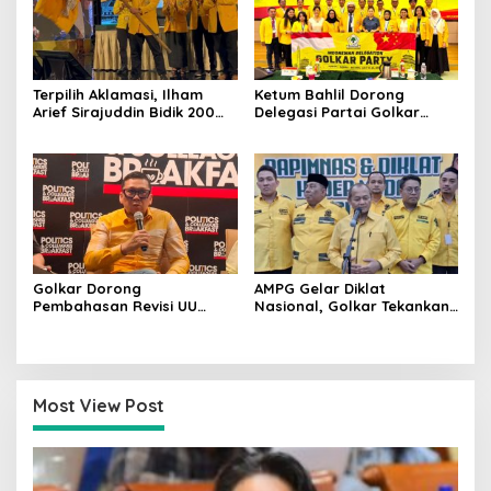
Terpilih Aklamasi, Ilham
Ketum Bahlil Dorong
Arief Sirajuddin Bidik 200
Delegasi Partai Golkar
Kursi Golkar di Sulsel pada
Pimpinan Ali Mochtar
Pemilu 2029
Ngabalin Belajar Hilirisasi
Hingga Industrialisasi dari
China
Golkar Dorong
AMPG Gelar Diklat
Pembahasan Revisi UU
Nasional, Golkar Tekankan
Pemilu Segera Dimulai,
Kader Muda Siap Hadapi
Kajian Putusan MK Sudah
Tantangan Zaman
Tuntas
Most View Post