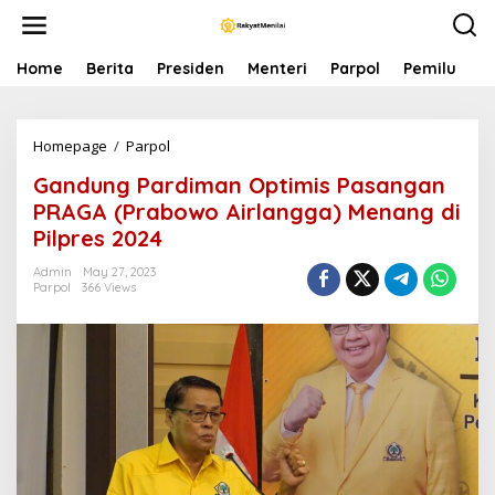
S
k
i
p
Home
Berita
Presiden
Menteri
Parpol
Pemilu
P
t
o
c
Homepage
/
Parpol
G
o
a
n
Gandung Pardiman Optimis Pasangan
n
t
d
e
PRAGA (Prabowo Airlangga) Menang di
u
n
Pilpres 2024
n
t
g
Admin
May 27, 2023
P
Parpol
366 Views
a
r
d
i
m
a
n
O
p
t