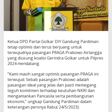
i
m
i
s
P
a
s
a
n
Ketua DPD Partai Golkar DIY Gandung Pardiman
g
tetap optimis dan terus berjuang untuk
a
n
terwujudnya pasangan PRAGA Prabowo Airlangga
P
yang diusung koalisi Gerindra Golkar untuk Pilpres
R
2024 mendatang.
A
G
”Kami masih sangat optimis pasangan PRAGA ini
A
(
terwujud. Sebab pasangan Prabowo adalah
P
pasangan ideal yang jelas dan pasti memegang
r
teguh komitmen terhadap keutuhan NKRI dan
a
mengamankan Pancasila serta pembangunan
b
ekonomi,” ungkap Gandung Pardiman dalam
o
w
keterangan persnya Rabu( 24/5/2023).
o