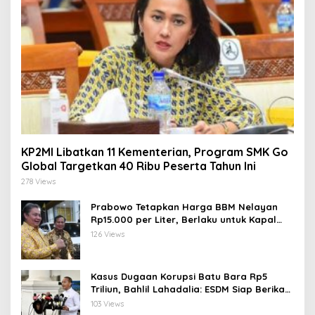
KP2MI Libatkan 11 Kementerian, Program SMK Go
Global Targetkan 40 Ribu Peserta Tahun Ini
278 Views
Prabowo Tetapkan Harga BBM Nelayan
Rp15.000 per Liter, Berlaku untuk Kapal
30-200 GT
126 Views
Kasus Dugaan Korupsi Batu Bara Rp5
Triliun, Bahlil Lahadalia: ESDM Siap Berikan
Data
103 Views