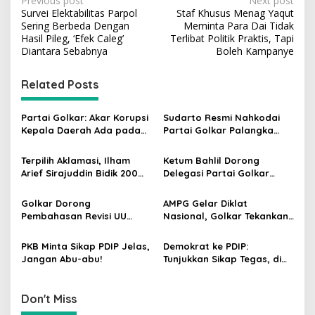
P
Previous post
Next post
Survei Elektabilitas Parpol
Staf Khusus Menag Yaqut
o
Sering Berbeda Dengan
Meminta Para Dai Tidak
s
Hasil Pileg, ‘Efek Caleg’
Terlibat Politik Praktis, Tapi
Diantara Sebabnya
Boleh Kampanye
t
n
Related Posts
a
v
Partai Golkar: Akar Korupsi
Sudarto Resmi Nahkodai
Kepala Daerah Ada pada
Partai Golkar Palangka
i
Mahalnya Biaya Politik
Raya, Targetkan Partai
g
Pilkada
Semakin Solid dan
Terpilih Aklamasi, Ilham
Ketum Bahlil Dorong
Dipercaya Rakyat
Arief Sirajuddin Bidik 200
Delegasi Partai Golkar
a
Kursi Golkar di Sulsel pada
Pimpinan Ali Mochtar
t
Pemilu 2029
Ngabalin Belajar Hilirisasi
Golkar Dorong
AMPG Gelar Diklat
Hingga Industrialisasi dari
i
Pembahasan Revisi UU
Nasional, Golkar Tekankan
China
Pemilu Segera Dimulai,
Kader Muda Siap Hadapi
o
Kajian Putusan MK Sudah
Tantangan Zaman
PKB Minta Sikap PDIP Jelas,
Demokrat ke PDIP:
n
Tuntas
Jangan Abu-abu!
Tunjukkan Sikap Tegas, di
Luar atau Dalam
Pemerintah
Don't Miss