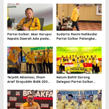
Partai Golkar: Akar Korupsi
Sudarto Resmi Nahkodai
Kepala Daerah Ada pada
Partai Golkar Palangka
Mahalnya Biaya Politik
Raya, Targetkan Partai
Pilkada
Semakin Solid dan
Dipercaya Rakyat
Terpilih Aklamasi, Ilham
Ketum Bahlil Dorong
Arief Sirajuddin Bidik 200
Delegasi Partai Golkar
Kursi Golkar di Sulsel pada
Pimpinan Ali Mochtar
Pemilu 2029
Ngabalin Belajar Hilirisasi
Hingga Industrialisasi dari
China