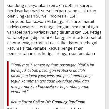
A
Gandung menyatakan semakin optimis karena
i
berdasarkan hasil survei terbaru yang dilakukan
r
oleh Lingkaran Survei Indonesia ( LSI )
l
a
menyebutkan bawah Airlangga Hartarto meraih
n
indeks cawapres tertinggi dengan memenuhi tiga
g
variabel dari 5 variabel yang dirumuskan LSI. Ketiga
g
variabel yang dipenuhi Airlangga Hartarto tersebut
a
)
diantaranya, pertama kuasa tiket karena sebagai
M
ketum Partai, variabel kedua pengelaman
e
pemerintahan dan ketiga jaringan sumber dana.
n
a
n
”Kami masih sangat optimis pasangan PRAGA ini
g
terwujud. Sebab pasangan Prabowo adalah
d
pasangan ideal yang jelas dan pasti memegang
i
teguh komitmen terhadap keutuhan NKRI dan
P
i
mengamankan Pancasila serta pembangunan
l
ekonomi,”.
p
r
Ketua Partai Golkar DIY
Gandung Pardiman
e
s