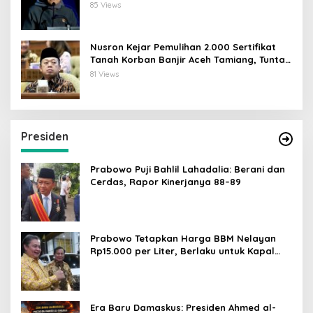
Dunia Digital
85 Views
Nusron Kejar Pemulihan 2.000 Sertifikat
Tanah Korban Banjir Aceh Tamiang, Tuntas
Desember 2026
81 Views
Presiden
Prabowo Puji Bahlil Lahadalia: Berani dan
Cerdas, Rapor Kinerjanya 88–89
Prabowo Tetapkan Harga BBM Nelayan
Rp15.000 per Liter, Berlaku untuk Kapal
30-200 GT
Era Baru Damaskus: Presiden Ahmed al-