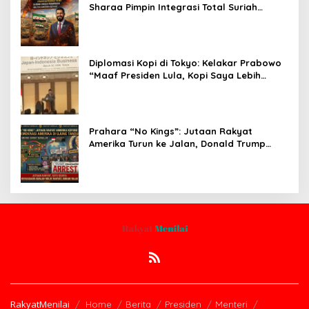
Sharaa Pimpin Integrasi Total Suriah
Pasca-Penarikan Militer Amerika Serikat
Diplomasi Kopi di Tokyo: Kelakar Prabowo
“Maaf Presiden Lula, Kopi Saya Lebih
Enak!” Guncang Forum Bisnis Jepang
Prahara “No Kings”: Jutaan Rakyat
Amerika Turun ke Jalan, Donald Trump
dalam Kepungan Protes Global!
RakyatMenilai
Home
Berita
Presiden
Menteri