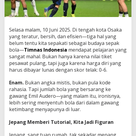
n
g
L
e
w
Selasa malam, 10 Juni 2025. Di tengah kota Osaka
a
t
yang teratur, bersih, dan efisien—tiga hal yang
i
belum tentu kita sepakati sebagai budaya sepak
B
bola—
Timnas Indonesia
mendapat pelajaran yang
a
sangat mahal. Bukan hanya karena nilai tiket
d
a
pesawat pulang, tapi juga karena harga diri yang
i
harus dibayar lunas dengan skor telak: 0-6.
D
i
Enam.
Bukan angka mistis, bukan pula kode
l
rahasia. Tapi jumlah bola yang bersarang ke
a
n
gawang Emil Audero—yang malam itu, ironisnya,
g
lebih sering menyentuh bola dari dalam gawang
i
ketimbang menyapunya di luar.
t
O
Jepang Memberi Tutorial, Kita Jadi Figuran
s
a
k
Jepang, sang tuan rumah, tak sekadar menang.