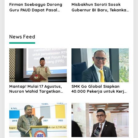
Firman Soebagyo Dorong
Misbakhun Soroti Sosok
Guru PAUD Dapat Pasal
Gubernur BI Baru, Tekankan
Khusus hingga Skema PPPK
Sinergi Fiskal-Moneter
News Feed
Mantap! Mulai 17 Agustus,
SMK Go Global Siapkan
Nusron Wahid Targetkan
40.000 Pekerja untuk Kerja
Balik Nama Tanah Selesai
di Luar Negeri, Daftar 12
10 Hari
Agustus