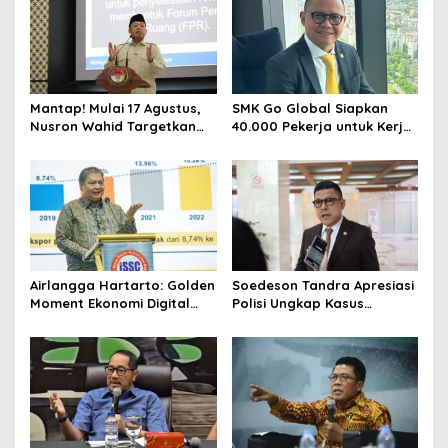
Mantap! Mulai 17 Agustus,
SMK Go Global Siapkan
Nusron Wahid Targetkan
40.000 Pekerja untuk Kerja
Balik Nama Tanah Selesai
di Luar Negeri, Daftar 12
10 Hari
Agustus
Airlangga Hartarto: Golden
Soedeson Tandra Apresiasi
Moment Ekonomi Digital
Polisi Ungkap Kasus
Indonesia Tak Akan Lama
Pembunuhan Bocah 6
Tahun di Tapsel