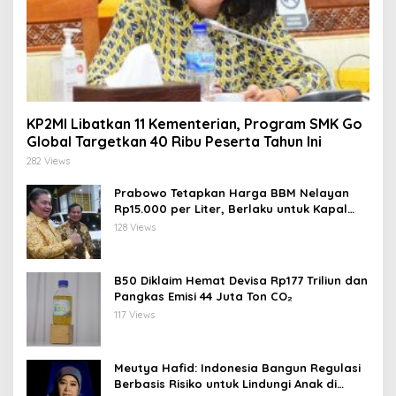
KP2MI Libatkan 11 Kementerian, Program SMK Go
Global Targetkan 40 Ribu Peserta Tahun Ini
282 Views
Prabowo Tetapkan Harga BBM Nelayan
Rp15.000 per Liter, Berlaku untuk Kapal
30-200 GT
128 Views
B50 Diklaim Hemat Devisa Rp177 Triliun dan
Pangkas Emisi 44 Juta Ton CO₂
117 Views
Meutya Hafid: Indonesia Bangun Regulasi
Berbasis Risiko untuk Lindungi Anak di