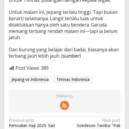
Untuk Timnas: pulanglah dengan kepala tegak.
Untuk malam ini, Jepang terlalu tinggi. Tapi bukan
berarti selamanya. Langit terlalu luas untuk
ditaklukkan hanya oleh satu bendera. Garuda
memang terbang rendah malam ini—tapi ia belum
jatuh.
Dan burung yang belajar dari badai, biasanya akan
terbang jauh lebih jauh. (
sumber
)
Post Views:
389
Jepang vs Indonesia
Timnas Indonesia
Follow Us
P
Previous post
Next post
Persoalan Haji 2025: Sari
Soedeson Tandra: “Pak