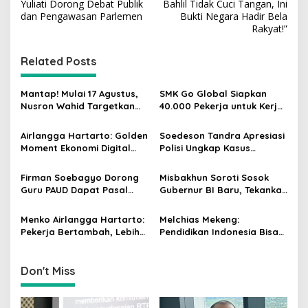
o
Yuliati Dorong Debat Publik
Bahlil Tidak Cuci Tangan, Ini
s
dan Pengawasan Parlemen
Bukti Negara Hadir Bela
Rakyat!”
t
n
Related Posts
a
v
Mantap! Mulai 17 Agustus,
SMK Go Global Siapkan
Nusron Wahid Targetkan
40.000 Pekerja untuk Kerja
i
Balik Nama Tanah Selesai
di Luar Negeri, Daftar 12
g
10 Hari
Agustus
Airlangga Hartarto: Golden
Soedeson Tandra Apresiasi
Moment Ekonomi Digital
Polisi Ungkap Kasus
a
Indonesia Tak Akan Lama
Pembunuhan Bocah 6
t
Tahun di Tapsel
Firman Soebagyo Dorong
Misbakhun Soroti Sosok
i
Guru PAUD Dapat Pasal
Gubernur BI Baru, Tekankan
Khusus hingga Skema PPPK
Sinergi Fiskal-Moneter
o
Menko Airlangga Hartarto:
Melchias Mekeng:
n
Pekerja Bertambah, Lebih
Pendidikan Indonesia Bisa
Banyak dari Korban PHK
Tertinggal Jika Anggaran
Diabaikan
Don't Miss