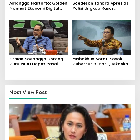
Airlangga Hartarto: Golden
Soedeson Tandra Apresiasi
Moment Ekonomi Digital
Polisi Ungkap Kasus
Indonesia Tak Akan Lama
Pembunuhan Bocah 6
Tahun di Tapsel
Firman Soebagyo Dorong
Misbakhun Soroti Sosok
Guru PAUD Dapat Pasal
Gubernur BI Baru, Tekankan
Khusus hingga Skema PPPK
Sinergi Fiskal-Moneter
Most View Post