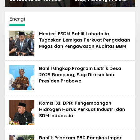
Raffi Ahmad: Saya
Jepang Bisa Jadi
Penasaran Siapa
Petaka bagi SDM
Pencipta Lagu MBG,
Indonesia
Energi
Ajak Makan
Menteri ESDM Bahlil Lahadalia
Tugaskan Lemigas Perkuat Pengadaan
Migas dan Pengawasan Kualitas BBM
Bahlil Ungkap Program Listrik Desa
2025 Rampung, Siap Diresmikan
Presiden Prabowo
Komisi XII DPR: Pengembangan
Hidrogen Harus Perkuat Industri dan
SDM Indonesia
Bahlil: Program B50 Pangkas Impor