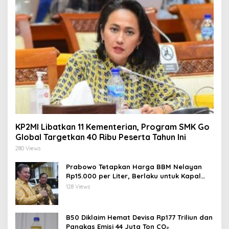
KP2MI Libatkan 11 Kementerian, Program SMK Go
Global Targetkan 40 Ribu Peserta Tahun Ini
280 Views
Prabowo Tetapkan Harga BBM Nelayan
Rp15.000 per Liter, Berlaku untuk Kapal
30-200 GT
128 Views
B50 Diklaim Hemat Devisa Rp177 Triliun dan
Pangkas Emisi 44 Juta Ton CO₂