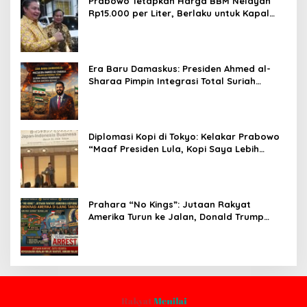
Prabowo Tetapkan Harga BBM Nelayan
Rp15.000 per Liter, Berlaku untuk Kapal
30-200 GT
Era Baru Damaskus: Presiden Ahmed al-
Sharaa Pimpin Integrasi Total Suriah
Pasca-Penarikan Militer Amerika Serikat
Diplomasi Kopi di Tokyo: Kelakar Prabowo
“Maaf Presiden Lula, Kopi Saya Lebih
Enak!” Guncang Forum Bisnis Jepang
Prahara “No Kings”: Jutaan Rakyat
Amerika Turun ke Jalan, Donald Trump
dalam Kepungan Protes Global!