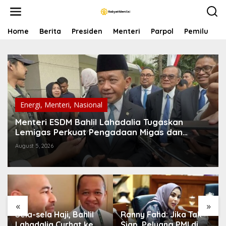
S
k
i
p
Home
Berita
Presiden
Menteri
Parpol
Pemilu
P
t
o
c
o
n
t
e
n
Energi
,
Menteri
,
Nasional
t
Menteri ESDM Bahlil Lahadalia Tugaskan
Lemigas Perkuat Pengadaan Migas dan
Pengawasan Kualitas BBM
August 5, 2026
«
»
Sela-sela Haji, Bahlil
Ranny Fahd: Jika Tak
Lahadalia Curhat ke
Siap, Peluang PMI di