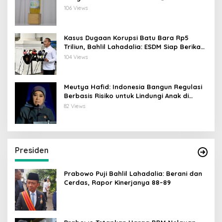
106 Views
Kasus Dugaan Korupsi Batu Bara Rp5
Triliun, Bahlil Lahadalia: ESDM Siap Berikan
Data
104 Views
Meutya Hafid: Indonesia Bangun Regulasi
Berbasis Risiko untuk Lindungi Anak di
Dunia Digital
82 Views
Presiden
Prabowo Puji Bahlil Lahadalia: Berani dan
Cerdas, Rapor Kinerjanya 88–89