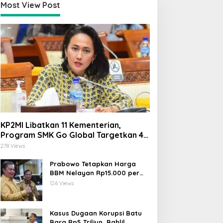
Most View Post
KP2MI Libatkan 11 Kementerian,
Program SMK Go Global Targetkan 40
Ribu Peserta Tahun Ini
278 Views
Prabowo Tetapkan Harga
BBM Nelayan Rp15.000 per
Liter, Berlaku untuk Kapal 30-
126 Views
200 GT
Kasus Dugaan Korupsi Batu
Bara Rp5 Triliun, Bahlil