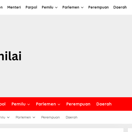
en
Menteri
Parpol
Pemilu
Parlemen
Perempuan
Daerah
pol
Pemilu
Parlemen
Perempuan
Daerah
ilu
Parlemen
Perempuan
Daerah