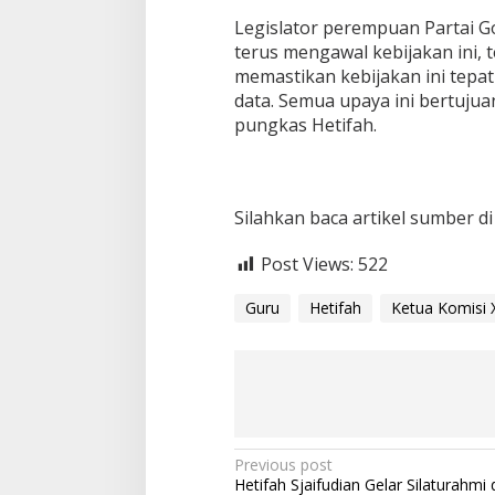
P
Legislator perempuan Partai Go
e
terus mengawal kebijakan ini,
n
memastikan kebijakan ini tepa
y
e
data. Semua upaya ini bertujua
d
pungkas Hetifah.
e
r
h
a
Silahkan baca artikel sumber d
n
a
a
Post Views:
522
n
A
Guru
Hetifah
Ketua Komisi 
d
m
i
n
i
s
t
r
P
Previous post
a
Hetifah Sjaifudian Gelar Silaturahmi