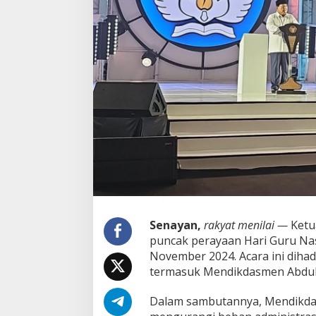
i
G
e
b
r
a
k
a
n
P
r
e
s
i
d
e
n
Senayan,
rakyat menilai —
Ketu
P
r
puncak perayaan Hari Guru Nas
a
November 2024. Acara ini dihad
b
termasuk Mendikdasmen Abdul Mu
o
w
Dalam sambutannya, Mendikd
o
T