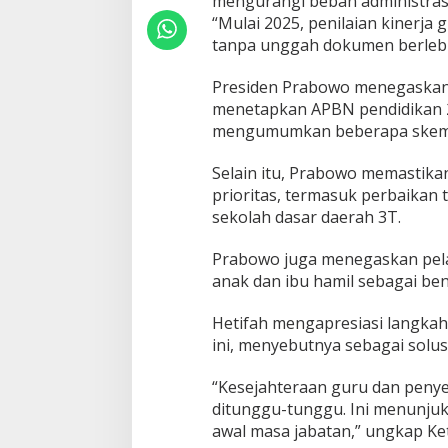
mengurangi beban administras
i
“Mulai 2025, penilaian kinerja 
n
tanpa unggah dokumen berlebih
g
k
Presiden Prabowo menegaskan
a
t
menetapkan APBN pendidikan 20
k
mengumumkan beberapa skema 
a
n
Selain itu, Prabowo memastika
K
prioritas, termasuk perbaikan to
e
s
sekolah dasar daerah 3T.
e
j
Prabowo juga menegaskan pel
a
anak dan ibu hamil sebagai be
h
t
e
Hetifah mengapresiasi langka
r
ini, menyebutnya sebagai solu
a
a
“Kesejahteraan guru dan peny
n
ditunggu-tunggu. Ini menunju
d
a
awal masa jabatan,” ungkap Ke
n