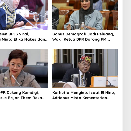
ien BPJS Viral,
Bonus Demografi Jadi Peluang,
 Minta Etika Nakes dan
Wakil Ketua DPR Dorong PMI
n RS Dievaluasi
Lombok Tembus Pasar Kerja
Global
 DPR Dukung Komdigi,
Karhutla Mengintai saat El Nino,
asus Bryan Ebem Rekam
Adrianus Minta Kementerian
AS Tanpa Izin
Kehutanan Bergerak Lebih Serius