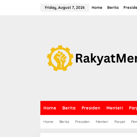
S
k
Friday, August 7, 2026
Home
Berita
Presid
i
p
t
o
c
o
n
t
e
n
t
Home
Berita
Presiden
Menteri
Par
Home
Berita
Presiden
Menteri
Parpol
Pem