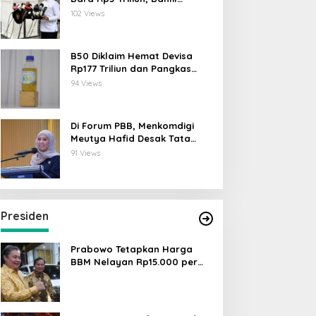
Lahadalia: ESDM Siap Berikan
102 Views
Data
B50 Diklaim Hemat Devisa
Rp177 Triliun dan Pangkas
Emisi 44 Juta Ton CO₂
94 Views
Di Forum PBB, Menkomdigi
Meutya Hafid Desak Tata
Kelola AI Global Utamakan
91 Views
Perlindungan Anak
Presiden
Prabowo Tetapkan Harga
BBM Nelayan Rp15.000 per
Liter, Berlaku untuk Kapal 30-
200 GT