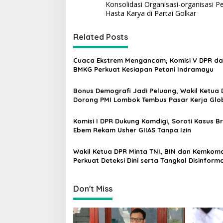
o
s
Konsolidasi Organisasi-organisasi 
i
s
Hasta Karya di Partai Golkar
G
t
u
r
Related Posts
n
u
a
Cuaca Ekstrem Mengancam, Komisi V DPR d
v
BMKG Perkuat Kesiapan Petani Indramayu
i
Bonus Demografi Jadi Peluang, Wakil Ketua
g
Dorong PMI Lombok Tembus Pasar Kerja Glo
a
Komisi I DPR Dukung Komdigi, Soroti Kasus B
t
Ebem Rekam Usher GIIAS Tanpa Izin
i
Wakil Ketua DPR Minta TNI, BIN dan Kemkomd
o
Perkuat Deteksi Dini serta Tangkal Disinforma
n
Don't Miss