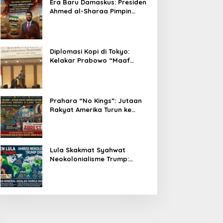
Era Baru Damaskus: Presiden
Ahmed al-Sharaa Pimpin
Integrasi Total Suriah Pasca-
Penarikan Militer Amerika
Serikat
Diplomasi Kopi di Tokyo:
Kelakar Prabowo “Maaf
Presiden Lula, Kopi Saya
Lebih Enak!” Guncang Forum
Bisnis Jepang
Prahara “No Kings”: Jutaan
Rakyat Amerika Turun ke
Jalan, Donald Trump dalam
Kepungan Protes Global!
Lula Skakmat Syahwat
Neokolonialisme Trump:
Perlawanan Total Global
South Terhadap Penjajahan
Gaya Baru