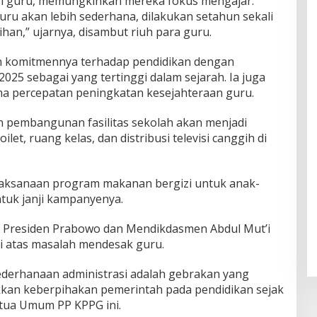
i guru, memungkinkan mereka fokus mengajar.
guru akan lebih sederhana, dilakukan setahun sekali
an,” ujarnya, disambut riuh para guru.
 komitmennya terhadap pendidikan dengan
25 sebagai yang tertinggi dalam sejarah. Ia juga
percepatan peningkatan kesejahteraan guru.
n pembangunan fasilitas sekolah akan menjadi
ilet, ruang kelas, dan distribusi televisi canggih di
aksanaan program makanan bergizi untuk anak-
ntuk janji kampanyenya.
h Presiden Prabowo dan Mendikdasmen Abdul Mut’i
si atas masalah mendesak guru.
ederhanaan administrasi adalah gebrakan yang
kkan keberpihakan pemerintah pada pendidikan sejak
tua Umum PP KPPG ini.