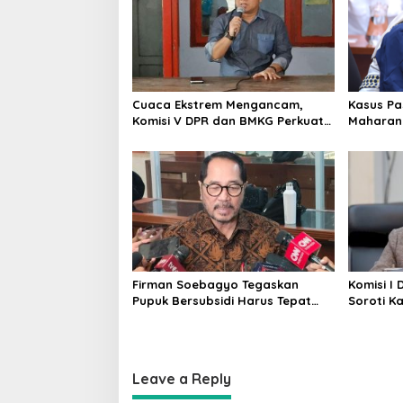
Cuaca Ekstrem Mengancam,
Kasus Pas
Komisi V DPR dan BMKG Perkuat
Maharani
Kesiapan Petani Indramayu
Manajeme
Firman Soebagyo Tegaskan
Komisi I
Pupuk Bersubsidi Harus Tepat
Soroti K
Sasaran, Penerima Wajib Sesuai
Usher GII
RDKK
Leave a Reply