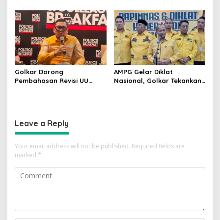
Kursi Golkar di Sulsel pada
Pimpinan Ali Mochtar
Pemilu 2029
Ngabalin Belajar Hilirisasi
Hingga Industrialisasi dari
China
Golkar Dorong
AMPG Gelar Diklat
Pembahasan Revisi UU
Nasional, Golkar Tekankan
Pemilu Segera Dimulai,
Kader Muda Siap Hadapi
Kajian Putusan MK Sudah
Tantangan Zaman
Tuntas
Leave a Reply
Your email address will not be published.
Required fields are
marked
*