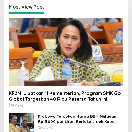
Most View Post
KP2MI Libatkan 11 Kementerian, Program SMK Go
Global Targetkan 40 Ribu Peserta Tahun Ini
278 Views
Prabowo Tetapkan Harga BBM Nelayan
Rp15.000 per Liter, Berlaku untuk Kapal
30-200 GT
126 Views