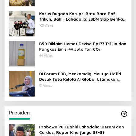
Kasus Dugaan Korupsi Batu Bara Rp5
Triliun, Bahlil Lahadalia: ESDM Siap Berikan
Data
103 Views
B50 Diklaim Hemat Devisa Rp177 Triliun dan
Pangkas Emisi 44 Juta Ton CO₂
94 Views
Di Forum PBB, Menkomdigi Meutya Hafid
Desak Tata Kelola AI Global Utamakan
Perlindungan Anak
91 Views
Presiden
Prabowo Puji Bahlil Lahadalia: Berani dan
Cerdas, Rapor Kinerjanya 88–89