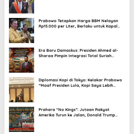
Prabowo Tetapkan Harga BBM Nelayan
Rp15.000 per Liter, Berlaku untuk Kapal
30-200 GT
Era Baru Damaskus: Presiden Ahmed al-
Sharaa Pimpin Integrasi Total Suriah
Pasca-Penarikan Militer Amerika Serikat
Diplomasi Kopi di Tokyo: Kelakar Prabowo
“Maaf Presiden Lula, Kopi Saya Lebih
Enak!” Guncang Forum Bisnis Jepang
Prahara “No Kings”: Jutaan Rakyat
Amerika Turun ke Jalan, Donald Trump
dalam Kepungan Protes Global!