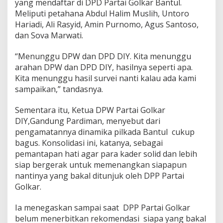
yang mendaftar di DPD Partai Golkar Bantul.
l
Meliputi petahana Abdul Halim Muslih, Untoro
i
Hariadi, Ali Rasyid, Amin Purnomo, Agus Santoso,
d
a
dan Sova Marwati.
s
i
“Menunggu DPW dan DPD DIY. Kita menunggu
arahan DPW dan DPD DIY, hasilnya seperti apa.
Kita menunggu hasil survei nanti kalau ada kami
sampaikan,” tandasnya.
Sementara itu, Ketua DPW Partai Golkar
DIY,Gandung Pardiman, menyebut dari
pengamatannya dinamika pilkada Bantul cukup
bagus. Konsolidasi ini, katanya, sebagai
pemantapan hati agar para kader solid dan lebih
siap bergerak untuk memenangkan siapapun
nantinya yang bakal ditunjuk oleh DPP Partai
Golkar.
Ia menegaskan sampai saat DPP Partai Golkar
belum menerbitkan rekomendasi siapa yang bakal