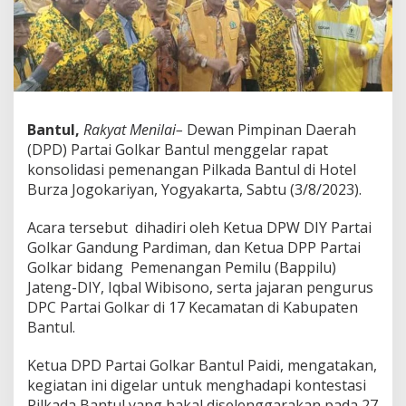
a
l
o
n
K
e
p
a
Bantul,
Rakyat Menilai–
Dewan Pimpinan Daerah
l
(DPD) Partai Golkar Bantul menggelar rapat
a
konsolidasi pemenangan Pilkada Bantul di Hotel
D
a
Burza Jogokariyan, Yogyakarta, Sabtu (3/8/2023).
e
r
Acara tersebut dihadiri oleh Ketua DPW DIY Partai
a
Golkar Gandung Pardiman, dan Ketua DPP Partai
h
Golkar bidang Pemenangan Pemilu (Bappilu)
,
P
Jateng-DIY, Iqbal Wibisono, serta jajaran pengurus
a
DPC Partai Golkar di 17 Kecamatan di Kabupaten
r
Bantul.
t
a
Ketua DPD Partai Golkar Bantul Paidi, mengatakan,
i
G
kegiatan ini digelar untuk menghadapi kontestasi
o
Pilkada Bantul yang bakal diselenggarakan pada 27