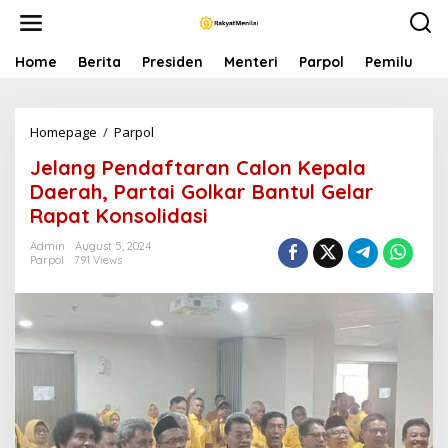
S
k
i
p
Home
Berita
Presiden
Menteri
Parpol
Pemilu
P
t
o
c
Homepage
/
Parpol
J
o
e
n
Jelang Pendaftaran Calon Kepala
l
t
a
e
Daerah, Partai Golkar Bantul Gelar
n
n
Rapat Konsolidasi
g
t
P
Admin
August 5, 2024
e
Parpol
791 Views
n
d
a
f
t
a
r
a
n
C