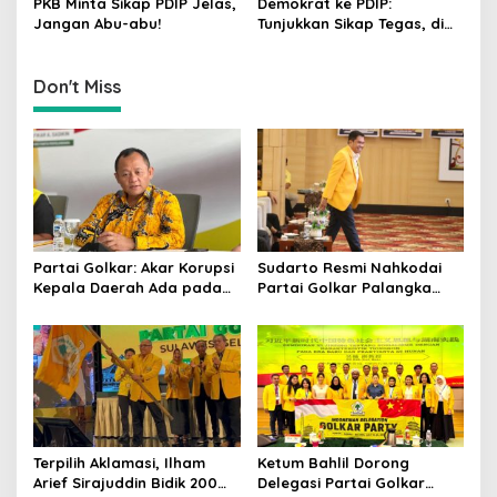
PKB Minta Sikap PDIP Jelas,
Demokrat ke PDIP:
n
Tuntas
Jangan Abu-abu!
Tunjukkan Sikap Tegas, di
Luar atau Dalam
Pemerintah
Don't Miss
Partai Golkar: Akar Korupsi
Sudarto Resmi Nahkodai
Kepala Daerah Ada pada
Partai Golkar Palangka
Mahalnya Biaya Politik
Raya, Targetkan Partai
Pilkada
Semakin Solid dan
Dipercaya Rakyat
Terpilih Aklamasi, Ilham
Ketum Bahlil Dorong
Arief Sirajuddin Bidik 200
Delegasi Partai Golkar