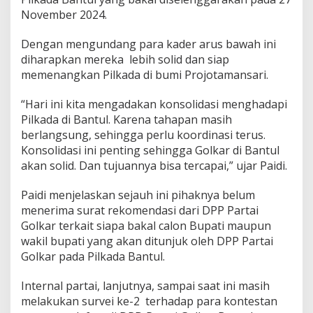
l
November 2024.
k
a
Dengan mengundang para kader arus bawah ini
r
B
diharapkan mereka lebih solid dan siap
a
memenangkan Pilkada di bumi Projotamansari.
n
t
“Hari ini kita mengadakan konsolidasi menghadapi
u
Pilkada di Bantul. Karena tahapan masih
l
G
berlangsung, sehingga perlu koordinasi terus.
e
Konsolidasi ini penting sehingga Golkar di Bantul
l
akan solid. Dan tujuannya bisa tercapai,” ujar Paidi.
a
r
Paidi menjelaskan sejauh ini pihaknya belum
R
a
menerima surat rekomendasi dari DPP Partai
p
Golkar terkait siapa bakal calon Bupati maupun
a
wakil bupati yang akan ditunjuk oleh DPP Partai
t
Golkar pada Pilkada Bantul.
K
o
n
Internal partai, lanjutnya, sampai saat ini masih
s
melakukan survei ke-2 terhadap para kontestan
o