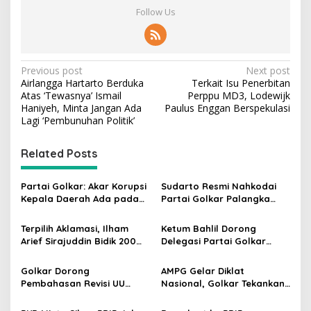
Follow Us
P
Previous post
Next post
Airlangga Hartarto Berduka
Terkait Isu Penerbitan
o
Atas ‘Tewasnya’ Ismail
Perppu MD3, Lodewijk
s
Haniyeh, Minta Jangan Ada
Paulus Enggan Berspekulasi
Lagi ‘Pembunuhan Politik’
t
n
Related Posts
a
v
Partai Golkar: Akar Korupsi
Sudarto Resmi Nahkodai
Kepala Daerah Ada pada
Partai Golkar Palangka
i
Mahalnya Biaya Politik
Raya, Targetkan Partai
g
Pilkada
Semakin Solid dan
Terpilih Aklamasi, Ilham
Ketum Bahlil Dorong
Dipercaya Rakyat
Arief Sirajuddin Bidik 200
Delegasi Partai Golkar
a
Kursi Golkar di Sulsel pada
Pimpinan Ali Mochtar
t
Pemilu 2029
Ngabalin Belajar Hilirisasi
Golkar Dorong
AMPG Gelar Diklat
Hingga Industrialisasi dari
i
Pembahasan Revisi UU
Nasional, Golkar Tekankan
China
Pemilu Segera Dimulai,
Kader Muda Siap Hadapi
o
Kajian Putusan MK Sudah
Tantangan Zaman