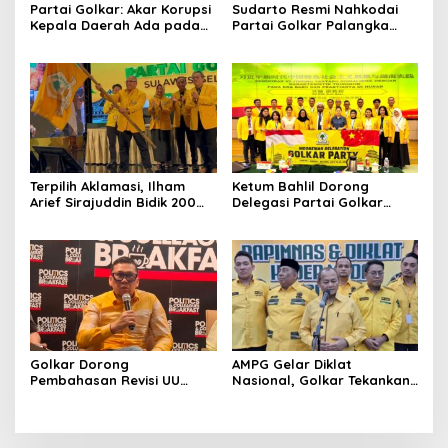
Partai Golkar: Akar Korupsi
Sudarto Resmi Nahkodai
Kepala Daerah Ada pada
Partai Golkar Palangka
Mahalnya Biaya Politik
Raya, Targetkan Partai
Pilkada
Semakin Solid dan
Dipercaya Rakyat
Terpilih Aklamasi, Ilham
Ketum Bahlil Dorong
Arief Sirajuddin Bidik 200
Delegasi Partai Golkar
Kursi Golkar di Sulsel pada
Pimpinan Ali Mochtar
Pemilu 2029
Ngabalin Belajar Hilirisasi
Hingga Industrialisasi dari
China
Golkar Dorong
AMPG Gelar Diklat
Pembahasan Revisi UU
Nasional, Golkar Tekankan
Pemilu Segera Dimulai,
Kader Muda Siap Hadapi
Kajian Putusan MK Sudah
Tantangan Zaman
Tuntas