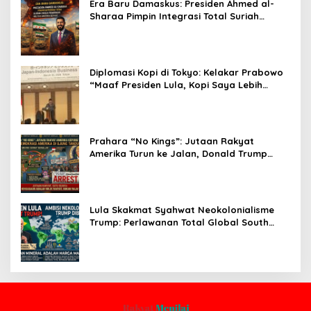
Era Baru Damaskus: Presiden Ahmed al-
Sharaa Pimpin Integrasi Total Suriah
Pasca-Penarikan Militer Amerika Serikat
Diplomasi Kopi di Tokyo: Kelakar Prabowo
“Maaf Presiden Lula, Kopi Saya Lebih
Enak!” Guncang Forum Bisnis Jepang
Prahara “No Kings”: Jutaan Rakyat
Amerika Turun ke Jalan, Donald Trump
dalam Kepungan Protes Global!
Lula Skakmat Syahwat Neokolonialisme
Trump: Perlawanan Total Global South
Terhadap Penjajahan Gaya Baru