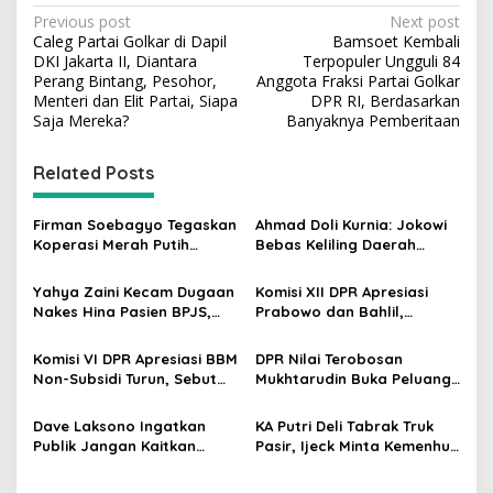
P
Previous post
Next post
Caleg Partai Golkar di Dapil
Bamsoet Kembali
o
DKI Jakarta II, Diantara
Terpopuler Ungguli 84
s
Perang Bintang, Pesohor,
Anggota Fraksi Partai Golkar
Menteri dan Elit Partai, Siapa
DPR RI, Berdasarkan
t
Saja Mereka?
Banyaknya Pemberitaan
n
Related Posts
a
v
Firman Soebagyo Tegaskan
Ahmad Doli Kurnia: Jokowi
i
Koperasi Merah Putih
Bebas Keliling Daerah
g
Bukan Pengganti
Bersama PSI, Kerja Politik
Distributor Pupuk
Berjalan Sepanjang Waktu
Yahya Zaini Kecam Dugaan
Komisi XII DPR Apresiasi
a
Bersubsidi
Nakes Hina Pasien BPJS,
Prabowo dan Bahlil,
t
Minta Kemenkes Investigasi
Penurunan Harga BBM
Rumah Sakit
Non-Subsidi Dinilai Tepat
i
Komisi VI DPR Apresiasi BBM
DPR Nilai Terobosan
Non-Subsidi Turun, Sebut
Mukhtarudin Buka Peluang
o
Kebijakan Energi Kian
Emas Skilled Worker
n
Responsif
Indonesia di Albania
Dave Laksono Ingatkan
KA Putri Deli Tabrak Truk
Publik Jangan Kaitkan
Pasir, Ijeck Minta Kemenhub
Pagar Tinggi Mal dengan
Benahi Perlintasan Tanpa
Isu Demo Agustus
Palang