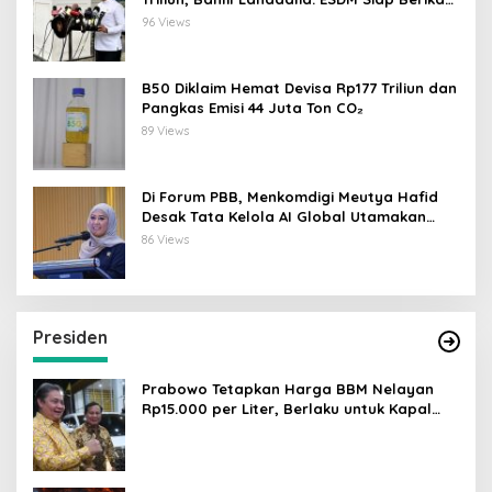
Data
96 Views
B50 Diklaim Hemat Devisa Rp177 Triliun dan
Pangkas Emisi 44 Juta Ton CO₂
89 Views
Di Forum PBB, Menkomdigi Meutya Hafid
Desak Tata Kelola AI Global Utamakan
Perlindungan Anak
86 Views
Presiden
Prabowo Tetapkan Harga BBM Nelayan
Rp15.000 per Liter, Berlaku untuk Kapal
30-200 GT