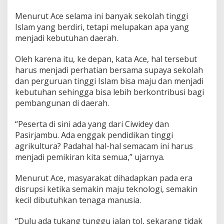
a
k
Menurut Ace selama ini banyak sekolah tinggi
Y
Islam yang berdiri, tetapi melupakan apa yang
a
menjadi kebutuhan daerah.
n
g
Oleh karena itu, ke depan, kata Ace, hal tersebut
B
e
harus menjadi perhatian bersama supaya sekolah
l
dan perguruan tinggi Islam bisa maju dan menjadi
u
kebutuhan sehingga bisa lebih berkontribusi bagi
m
pembangunan di daerah.
M
i
l
“Peserta di sini ada yang dari Ciwidey dan
i
Pasirjambu. Ada enggak pendidikan tinggi
k
agrikultura? Padahal hal-hal semacam ini harus
i
menjadi pemikiran kita semua,” ujarnya.
S
a
r
Menurut Ace, masyarakat dihadapkan pada era
a
disrupsi ketika semakin maju teknologi, semakin
n
kecil dibutuhkan tenaga manusia.
a
P
“Dulu ada tukang tunggu jalan tol, sekarang tidak
r