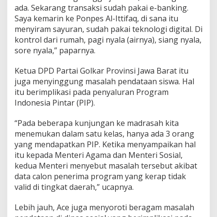
a
ada. Sekarang transaksi sudah pakai e-banking.
s
Saya kemarin ke Ponpes Al-Ittifaq, di sana itu
a
menyiram sayuran, sudah pakai teknologi digital. Di
r
kontrol dari rumah, pagi nyala (airnya), siang nyala,
a
sore nyala,” paparnya.
n
a
M
Ketua DPD Partai Golkar Provinsi Jawa Barat itu
e
juga menyinggung masalah pendataan siswa. Hal
m
itu berimplikasi pada penyaluran Program
a
Indonesia Pintar (PIP).
d
a
i
“Pada beberapa kunjungan ke madrasah kita
menemukan dalam satu kelas, hanya ada 3 orang
yang mendapatkan PIP. Ketika menyampaikan hal
itu kepada Menteri Agama dan Menteri Sosial,
kedua Menteri menyebut masalah tersebut akibat
data calon penerima program yang kerap tidak
valid di tingkat daerah,” ucapnya.
Lebih jauh, Ace juga menyoroti beragam masalah