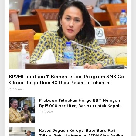
KP2MI Libatkan 11 Kementerian, Program SMK Go
Global Targetkan 40 Ribu Peserta Tahun Ini
271 Views
Prabowo Tetapkan Harga BBM Nelayan
Rp15.000 per Liter, Berlaku untuk Kapal
30-200 GT
117 Views
Kasus Dugaan Korupsi Batu Bara Rp5
Triliun, Bahlil Lahadalia: ESDM Siap Berikan