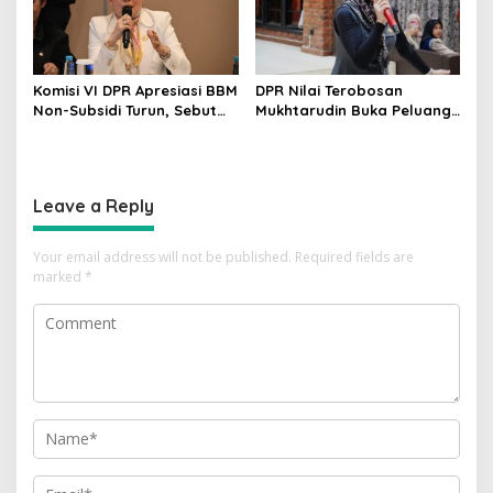
Komisi VI DPR Apresiasi BBM
DPR Nilai Terobosan
Non-Subsidi Turun, Sebut
Mukhtarudin Buka Peluang
Kebijakan Energi Kian
Emas Skilled Worker
Responsif
Indonesia di Albania
Leave a Reply
Your email address will not be published.
Required fields are
marked
*