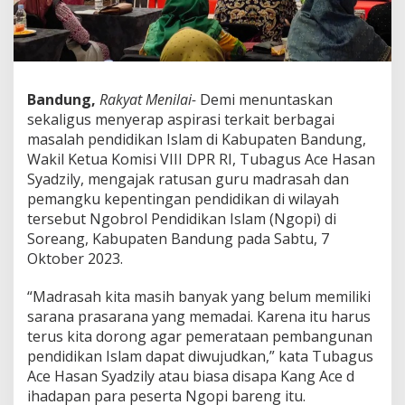
K
a
b
u
p
a
Bandung,
Rakyat Menilai-
Demi menuntaskan
t
sekaligus menyerap aspirasi terkait berbagai
e
masalah pendidikan Islam di Kabupaten Bandung,
n
B
Wakil Ketua Komisi VIII DPR RI, Tubagus Ace Hasan
a
Syadzily, mengajak ratusan guru madrasah dan
n
pemangku kepentingan pendidikan di wilayah
d
tersebut Ngobrol Pendidikan Islam (Ngopi) di
u
n
Soreang, Kabupaten Bandung pada Sabtu, 7
g
Oktober 2023.
M
a
“Madrasah kita masih banyak yang belum memiliki
s
sarana prasarana yang memadai. Karena itu harus
i
h
terus kita dorong agar pemerataan pembangunan
B
pendidikan Islam dapat diwujudkan,” kata Tubagus
a
Ace Hasan Syadzily atau biasa disapa Kang Ace d
n
ihadapan para peserta Ngopi bareng itu.
y