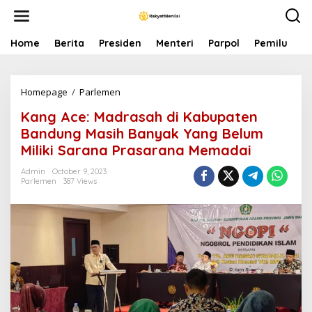
S
k
i
p
Home
Berita
Presiden
Menteri
Parpol
Pemilu
P
t
o
c
Homepage
/
Parlemen
K
o
a
n
Kang Ace: Madrasah di Kabupaten
n
t
g
e
Bandung Masih Banyak Yang Belum
A
n
Miliki Sarana Prasarana Memadai
c
t
e
Admin
October 9, 2023
:
Parlemen
387 Views
M
a
d
r
a
s
a
h
d
i