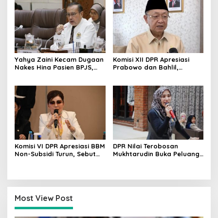
Bersubsidi
Yahya Zaini Kecam Dugaan
Komisi XII DPR Apresiasi
Nakes Hina Pasien BPJS,
Prabowo dan Bahlil,
Minta Kemenkes Investigasi
Penurunan Harga BBM
Rumah Sakit
Non-Subsidi Dinilai Tepat
Komisi VI DPR Apresiasi BBM
DPR Nilai Terobosan
Non-Subsidi Turun, Sebut
Mukhtarudin Buka Peluang
Kebijakan Energi Kian
Emas Skilled Worker
Responsif
Indonesia di Albania
Most View Post