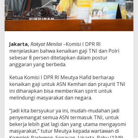
e
u
t
y
a
H
a
f
Jakarta,
Rakyat Menilai –
Komisi I DPR RI
i
menjelaskan bahwa kenaikan gaji TNI dan Polri
d
sebesar 8 persen ditetapkan dalam postur
D
u
anggaran yang berbeda.
k
u
Ketua Komisi I DPR RI Meutya Hafid berharap
n
kenaikan gaji untuk ASN Kemhan dan prajurit TNI
g
ini diharapkan bisa memberikan spirit untuk
K
e
melindungi masyarakat dan negara.
n
a
“Jadi kita bersyukur ya ini, mudah-mudahan jadi
i
penyemangat semua ASN termasuk TNI, untuk
k
bekerja lebih giat lagi dan yang utama mengayomi
a
n
masyarakat,” tutur Meutya kepada wartawan di
G
Komplek Parlemen, Senayan, Jakarta, Rabu (13/9).