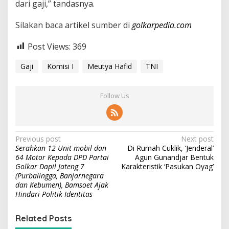
dari gaji,” tandasnya.
Silakan baca artikel sumber di
golkarpedia.com
Post Views:
369
Gaji
Komisi I
Meutya Hafid
TNI
Follow Us
P
Previous post
Next post
Serahkan 12 Unit mobil dan
Di Rumah Cuklik, ‘Jenderal’
o
64 Motor Kepada DPD Partai
Agun Gunandjar Bentuk
s
Golkar Dapil Jateng 7
Karakteristik ‘Pasukan Oyag’
(Purbalingga, Banjarnegara
t
dan Kebumen), Bamsoet Ajak
Hindari Politik Identitas
n
a
Related Posts
v