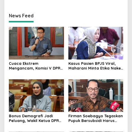
News Feed
Cuaca Ekstrem
Kasus Pasien BPJS Viral,
Mengancam, Komisi V DPR
Maharani Minta Etika Nakes
dan BMKG Perkuat
dan Manajemen RS
Kesiapan Petani Indramayu
Dievaluasi
Bonus Demografi Jadi
Firman Soebagyo Tegaskan
Peluang, Wakil Ketua DPR
Pupuk Bersubsidi Harus
Dorong PMI Lombok
Tepat Sasaran, Penerima
Tembus Pasar Kerja Global
Wajib Sesuai RDKK