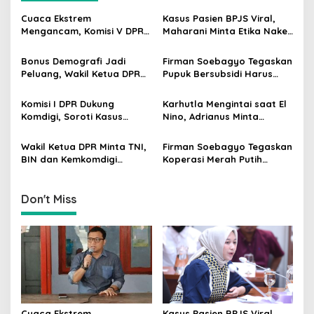
i
Cuaca Ekstrem
Kasus Pasien BPJS Viral,
g
Mengancam, Komisi V DPR
Maharani Minta Etika Nakes
dan BMKG Perkuat
dan Manajemen RS
a
Kesiapan Petani Indramayu
Dievaluasi
Bonus Demografi Jadi
Firman Soebagyo Tegaskan
t
Peluang, Wakil Ketua DPR
Pupuk Bersubsidi Harus
Dorong PMI Lombok
Tepat Sasaran, Penerima
i
Tembus Pasar Kerja Global
Wajib Sesuai RDKK
Komisi I DPR Dukung
Karhutla Mengintai saat El
o
Komdigi, Soroti Kasus
Nino, Adrianus Minta
n
Bryan Ebem Rekam Usher
Kementerian Kehutanan
GIIAS Tanpa Izin
Bergerak Lebih Serius
Wakil Ketua DPR Minta TNI,
Firman Soebagyo Tegaskan
BIN dan Kemkomdigi
Koperasi Merah Putih
Perkuat Deteksi Dini serta
Bukan Pengganti
Tangkal Disinformasi
Distributor Pupuk
Bersubsidi
Don't Miss
Cuaca Ekstrem
Kasus Pasien BPJS Viral,