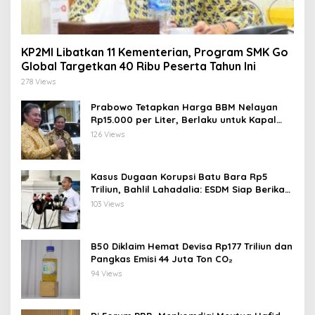
KP2MI Libatkan 11 Kementerian, Program SMK Go
Global Targetkan 40 Ribu Peserta Tahun Ini
278 Views
Prabowo Tetapkan Harga BBM Nelayan
Rp15.000 per Liter, Berlaku untuk Kapal
30-200 GT
126 Views
Kasus Dugaan Korupsi Batu Bara Rp5
Triliun, Bahlil Lahadalia: ESDM Siap Berikan
Data
103 Views
B50 Diklaim Hemat Devisa Rp177 Triliun dan
Pangkas Emisi 44 Juta Ton CO₂
94 Views