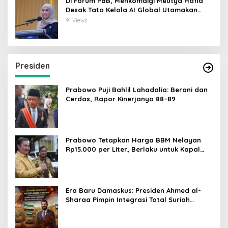
Di Forum PBB, Menkomdigi Meutya Hafid
Desak Tata Kelola AI Global Utamakan
Perlindungan Anak
91 Views
Presiden
Prabowo Puji Bahlil Lahadalia: Berani dan
Cerdas, Rapor Kinerjanya 88–89
Prabowo Tetapkan Harga BBM Nelayan
Rp15.000 per Liter, Berlaku untuk Kapal
30-200 GT
Era Baru Damaskus: Presiden Ahmed al-
Sharaa Pimpin Integrasi Total Suriah
Pasca-Penarikan Militer Amerika Serikat