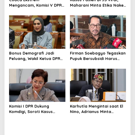
Mengancam, Komisi V DPR
Maharani Minta Etika Nakes
dan BMKG Perkuat
dan Manajemen RS
Kesiapan Petani Indramayu
Dievaluasi
Bonus Demografi Jadi
Firman Soebagyo Tegaskan
Peluang, Wakil Ketua DPR
Pupuk Bersubsidi Harus
Dorong PMI Lombok
Tepat Sasaran, Penerima
Tembus Pasar Kerja Global
Wajib Sesuai RDKK
Komisi I DPR Dukung
Karhutla Mengintai saat El
Komdigi, Soroti Kasus
Nino, Adrianus Minta
Bryan Ebem Rekam Usher
Kementerian Kehutanan
GIIAS Tanpa Izin
Bergerak Lebih Serius