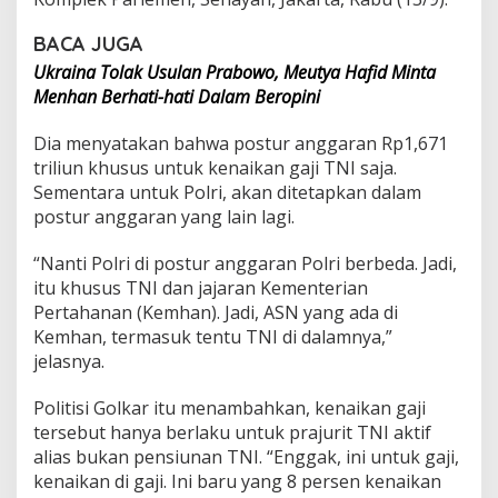
a
j
BACA JUGA
i
Ukraina Tolak Usulan Prabowo, Meutya Hafid Minta
P
r
Menhan Berhati-hati Dalam Beropini
a
j
Dia menyatakan bahwa postur anggaran Rp1,671
u
triliun khusus untuk kenaikan gaji TNI saja.
r
Sementara untuk Polri, akan ditetapkan dalam
i
t
postur anggaran yang lain lagi.
T
N
“Nanti Polri di postur anggaran Polri berbeda. Jadi,
I
itu khusus TNI dan jajaran Kementerian
Pertahanan (Kemhan). Jadi, ASN yang ada di
Kemhan, termasuk tentu TNI di dalamnya,”
jelasnya.
Politisi Golkar itu menambahkan, kenaikan gaji
tersebut hanya berlaku untuk prajurit TNI aktif
alias bukan pensiunan TNI. “Enggak, ini untuk gaji,
kenaikan di gaji. Ini baru yang 8 persen kenaikan