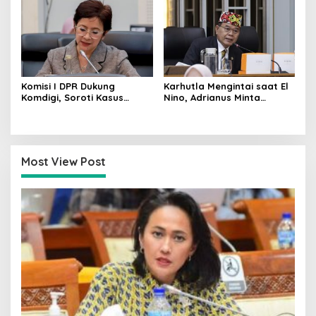
Komisi I DPR Dukung
Karhutla Mengintai saat El
Komdigi, Soroti Kasus
Nino, Adrianus Minta
Bryan Ebem Rekam Usher
Kementerian Kehutanan
GIIAS Tanpa Izin
Bergerak Lebih Serius
Most View Post