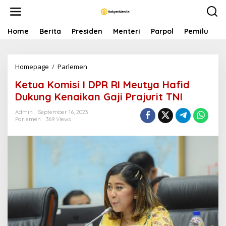
S
k
i
p
Home
Berita
Presiden
Menteri
Parpol
Pemilu
P
t
o
c
Homepage
/
Parlemen
K
o
e
n
Ketua Komisi I DPR RI Meutya Hafid
t
t
u
e
Dukung Kenaikan Gaji Prajurit TNI
a
n
K
t
Admin
September 16, 2023
Parlemen
369 Views
o
m
i
s
i
I
D
P
R
R
I
M