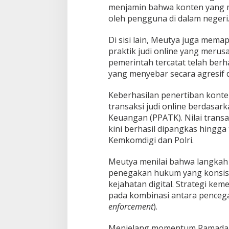
menjamin bahwa konten yang me
g
oleh pengguna di dalam negeri
u
n
a
​Di sisi lain, Meutya juga mem
praktik judi online yang merus
pemerintah tercatat telah berha
yang menyebar secara agresif di
​Keberhasilan penertiban kont
transaksi judi online berdasar
Keuangan (PPATK). Nilai trans
kini berhasil dipangkas hingga 
Kemkomdigi dan Polri.
​Meutya menilai bahwa langkah
penegakan hukum yang konsist
kejahatan digital. Strategi ke
pada kombinasi antara pencega
enforcement
).
​Menjelang momentum Ramadan 