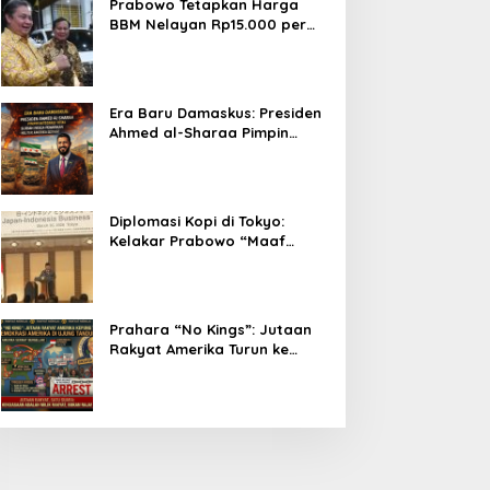
Prabowo Tetapkan Harga
BBM Nelayan Rp15.000 per
Liter, Berlaku untuk Kapal 30-
200 GT
Era Baru Damaskus: Presiden
Ahmed al-Sharaa Pimpin
Integrasi Total Suriah Pasca-
Penarikan Militer Amerika
Serikat
Diplomasi Kopi di Tokyo:
Kelakar Prabowo “Maaf
Presiden Lula, Kopi Saya
Lebih Enak!” Guncang Forum
Bisnis Jepang
Prahara “No Kings”: Jutaan
Rakyat Amerika Turun ke
Jalan, Donald Trump dalam
Kepungan Protes Global!