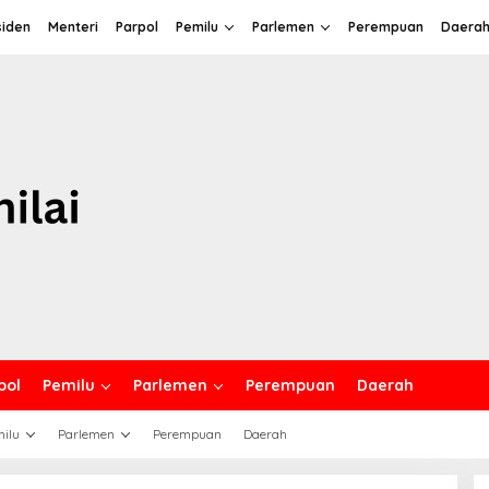
siden
Menteri
Parpol
Pemilu
Parlemen
Perempuan
Daera
pol
Pemilu
Parlemen
Perempuan
Daerah
ilu
Parlemen
Perempuan
Daerah