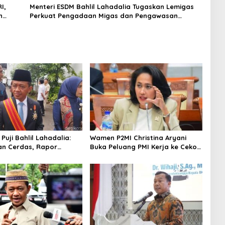
I,
Menteri ESDM Bahlil Lahadalia Tugaskan Lemigas
n
Perkuat Pengadaan Migas dan Pengawasan
Kualitas BBM
uji Bahlil Lahadalia:
Wamen P2MI Christina Aryani
an Cerdas, Rapor
Buka Peluang PMI Kerja ke Ceko,
ya 88–89
Ini Sektor dan Syaratnya