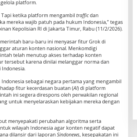
gelola platform.
. Tapi ketika platform mengambil
traffic
dan
ka mereka wajib patuh pada hukum Indonesia,” tegas
nan Kepolisian RI di Jakarta Timur, Rabu (11/2/2026).
erintah baru-baru ini menyasar fitur Grok di
nggar aturan konten nasional. Menkomdigi
tah telah menutup akses terhadap konten
ur tersebut karena dinilai melanggar norma dan
 Indonesia.
an Indonesia sebagai negara pertama yang mengambil
rhadap fitur kecerdasan buatan (
AI
) di platform
ntah ini segera direspons oleh perwakilan regional
tang untuk menyelaraskan kebijakan mereka dengan
sebut menyepakati perubahan algoritma serta
tuk wilayah Indonesia agar konten negatif dapat
mana dilansir dari laporan
Sindonews
, kesepakatan ini