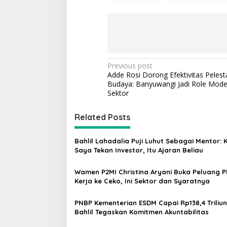
P
Previous post
​Adde Rosi Dorong Efektivitas Pelest
o
Budaya: Banyuwangi Jadi Role Model
s
Sektor
t
Related Posts
n
a
Bahlil Lahadalia Puji Luhut Sebagai Mentor: 
v
Saya Tekan Investor, Itu Ajaran Beliau
i
Wamen P2MI Christina Aryani Buka Peluang P
g
Kerja ke Ceko, Ini Sektor dan Syaratnya
a
PNBP Kementerian ESDM Capai Rp138,4 Triliun
t
Bahlil Tegaskan Komitmen Akuntabilitas
i