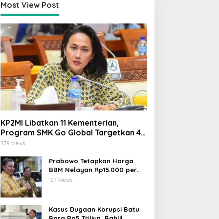
Most View Post
KP2MI Libatkan 11 Kementerian,
Program SMK Go Global Targetkan 40
Ribu Peserta Tahun Ini
279 Views
Prabowo Tetapkan Harga
BBM Nelayan Rp15.000 per
Liter, Berlaku untuk Kapal 30-
127 Views
200 GT
Kasus Dugaan Korupsi Batu
Bara Rp5 Triliun, Bahlil