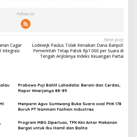
Follow Us
Next post
arian Cagar
Lodewijk Paulus Tolak Kenaikan Dana Banpol:
 Integrasi
Pemerintah Tetap Patok Rp1.000 per Suara di
Tengah Anjloknya Indeks Keuangan Partai
Kalau
Prabowo Puji Bahlil Lahadalia: Berani dan Cerdas,
Rapor Kinerjanya 88–89
MI
Menperin Agus Gumiwang Buka Suara soal PHK 178
Buruh PT Namnam Fashion Industries
,
Program MBG Diperluas, TPK Kini Antar Makanan
Bergizi untuk Ibu Hamil dan Balita