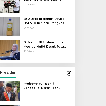
Lahadalia: ESDM Siap Berikan
103 Views
Data
B50 Diklaim Hemat Devisa
Rp177 Triliun dan Pangkas
Emisi 44 Juta Ton CO₂
99 Views
Di Forum PBB, Menkomdigi
Meutya Hafid Desak Tata
Kelola AI Global Utamakan
95 Views
Perlindungan Anak
Presiden
Prabowo Puji Bahlil
Lahadalia: Berani dan
Cerdas, Rapor Kinerjanya 88–
89