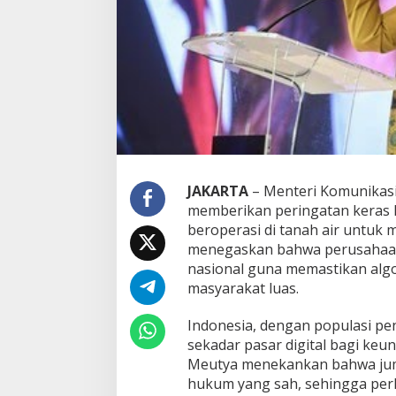
s
k
a
n
P
l
a
t
f
o
r
m
JAKARTA
– Menteri Komunikasi
G
memberikan peringatan keras k
l
beroperasi di tanah air untuk
o
menegaskan bahwa perusahaan 
b
a
nasional guna memastikan algo
l
masyarakat luas.
W
a
​Indonesia, dengan populasi pe
j
sekadar pasar digital bagi keu
i
b
Meutya menekankan bahwa juml
P
hukum yang sah, sehingga per
a