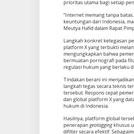
prioritas utama bagi setiap pen
t
u
​“Internet memang tanpa batas
h
H
keuntungan dari Indonesia, ma
u
Meutya Hafid dalam Rapat Pimpi
k
u
​Langkah konkret ketegasan pem
m
platform X yang terbukti mela
R
I
mengungkapkan bahwa pemerin
d
bermuatan pornografi pada fit
a
regulasi hukum yang berlaku di
n
L
​Tindakan berani ini menjadik
i
n
langkah tegas secara teknis te
d
tersebut. Respons cepat pemeri
u
dan global platform X yang da
n
hukum di Indonesia.
g
i
P
​Hasilnya, platform global ter
e
penerapan
geotagging
khusus un
n
difilter secara efektif. Sebagai
g