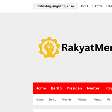
S
k
Saturday, August 8, 2026
Home
Berita
Pre
i
p
t
o
c
o
n
t
e
n
t
Home
Berita
Presiden
Menteri
Par
Home
Berita
Presiden
Menteri
Parpol
Pem