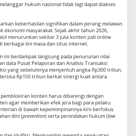
langgar hukum nasional tidak lagi dapat diakses
.
aparkan keberhasilan signifikan dalam perang melawan
ak ekonomi masyarakat. Sejak akhir tahun 2026,
sil menurunkan sekitar 3 juta konten judi online
 berbagai lini masa dan situs internet.
en ini berdampak langsung pada penurunan nilai
kan data Pusat Pelaporan dan Analisis Transaksi
aksi yang sebelumnya menyentuh angka Rp300 triliun,
tersisa Rp150 triliun berkat sinergi kuat antara
 pemblokiran konten harus dibarengi dengan
en agar memberikan efek jera bagi para pelaku
menterian di bawah kepemimpinannya kini berfokus
han dini (
prevention
) serta penindakan hukum (
law
dan Idulfitri, Menkomdigi meminta penguatan