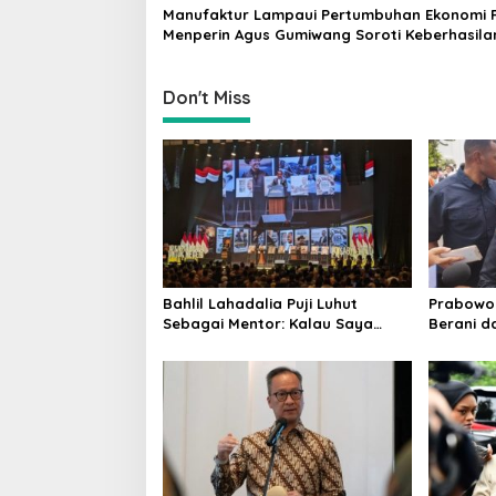
Manufaktur Lampaui Pertumbuhan Ekonomi R
o
Menperin Agus Gumiwang Soroti Keberhasila
n
Industrialisasi
Don't Miss
Bahlil Lahadalia Puji Luhut
Prabowo P
Sebagai Mentor: Kalau Saya
Berani d
Tekan Investor, Itu Ajaran Beliau
Kinerjan