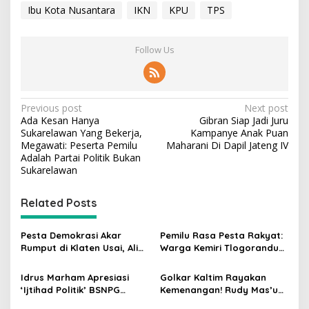
Ibu Kota Nusantara
IKN
KPU
TPS
Follow Us
P
Previous post
Next post
Ada Kesan Hanya
Gibran Siap Jadi Juru
o
Sukarelawan Yang Bekerja,
Kampanye Anak Puan
s
Megawati: Peserta Pemilu
Maharani Di Dapil Jateng IV
Adalah Partai Politik Bukan
t
Sukarelawan
n
Related Posts
a
v
Pesta Demokrasi Akar
Pemilu Rasa Pesta Rakyat:
i
Rumput di Klaten Usai, Alim
Warga Kemiri Tlogorandu
g
Nasiruddin Pertahankan
Pilih Ketua RW 04 Secara
Kursi Ketua RW 04 Kemiri
Demokratis, Rebutan Door
Idrus Marham Apresiasi
Golkar Kaltim Rayakan
a
Prize Menarik!
‘Ijtihad Politik’ BSNPG
Kemenangan! Rudy Mas’ud-
t
Golkar, Dorong Perubahan
Seno Aji Sah Pimpin Kaltim,