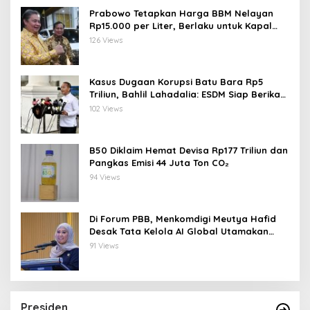
Prabowo Tetapkan Harga BBM Nelayan
Rp15.000 per Liter, Berlaku untuk Kapal
30-200 GT
126 Views
Kasus Dugaan Korupsi Batu Bara Rp5
Triliun, Bahlil Lahadalia: ESDM Siap Berikan
Data
102 Views
B50 Diklaim Hemat Devisa Rp177 Triliun dan
Pangkas Emisi 44 Juta Ton CO₂
94 Views
Di Forum PBB, Menkomdigi Meutya Hafid
Desak Tata Kelola AI Global Utamakan
Perlindungan Anak
91 Views
Presiden