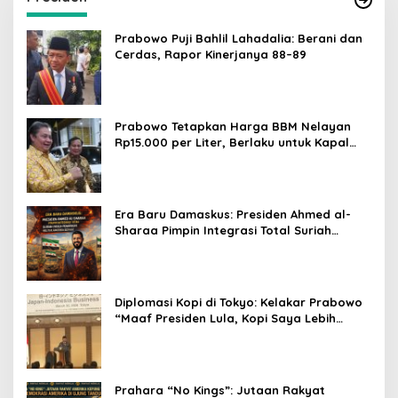
Prabowo Puji Bahlil Lahadalia: Berani dan
Cerdas, Rapor Kinerjanya 88–89
Prabowo Tetapkan Harga BBM Nelayan
Rp15.000 per Liter, Berlaku untuk Kapal
30-200 GT
Era Baru Damaskus: Presiden Ahmed al-
Sharaa Pimpin Integrasi Total Suriah
Pasca-Penarikan Militer Amerika Serikat
Diplomasi Kopi di Tokyo: Kelakar Prabowo
“Maaf Presiden Lula, Kopi Saya Lebih
Enak!” Guncang Forum Bisnis Jepang
Prahara “No Kings”: Jutaan Rakyat