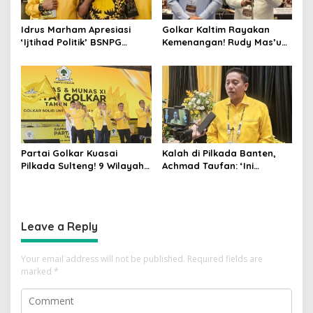
Idrus Marham Apresiasi
Golkar Kaltim Rayakan
‘Ijtihad Politik’ BSNPG
Kemenangan! Rudy Mas’ud-
Golkar, Dorong Perubahan
Seno Aji Sah Pimpin Kaltim,
Agar Rakyat Jadi Aktor
MK Tegaskan Hasil Pilgub
Utama di Pemilu!
Partai Golkar Kuasai
Kalah di Pilkada Banten,
Pilkada Sulteng! 9 Wilayah
Achmad Taufan: ‘Ini
Dimenangkan, Gerindra
Pelajaran Berharga,
Hanya 4
Saatnya Strategi Bangkit
untuk 2029!
Leave a Reply
Your email address will not be published.
Required fields are
marked
*