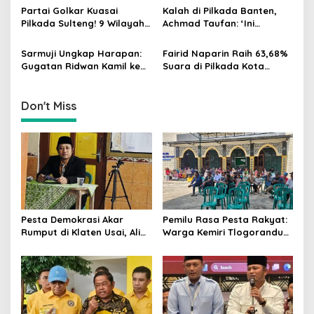
Agar Rakyat Jadi Aktor
MK Tegaskan Hasil Pilgub
i
Partai Golkar Kuasai
Kalah di Pilkada Banten,
Utama di Pemilu!
Pilkada Sulteng! 9 Wilayah
Achmad Taufan: ‘Ini
o
Dimenangkan, Gerindra
Pelajaran Berharga,
n
Hanya 4
Saatnya Strategi Bangkit
Sarmuji Ungkap Harapan:
Fairid Naparin Raih 63,68%
untuk 2029!
Gugatan Ridwan Kamil ke
Suara di Pilkada Kota
MK Berpeluang Dikabulkan
Palangka Raya Yang
Dimenangkan Sang
Petahana
Don't Miss
Pesta Demokrasi Akar
Pemilu Rasa Pesta Rakyat:
Rumput di Klaten Usai, Alim
Warga Kemiri Tlogorandu
Nasiruddin Pertahankan
Pilih Ketua RW 04 Secara
Kursi Ketua RW 04 Kemiri
Demokratis, Rebutan Door
Prize Menarik!