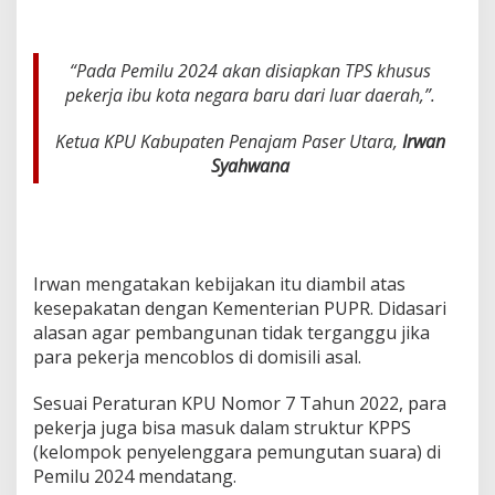
L
o
k
“Pada Pemilu 2024 akan disiapkan TPS khusus
a
s
pekerja ibu kota negara baru dari luar daerah,”.
i
P
Ketua KPU Kabupaten Penajam Paser Utara,
Irwan
r
Syahwana
o
y
e
k
Irwan mengatakan kebijakan itu diambil atas
kesepakatan dengan Kementerian PUPR. Didasari
alasan agar pembangunan tidak terganggu jika
para pekerja mencoblos di domisili asal.
Sesuai Peraturan KPU Nomor 7 Tahun 2022, para
pekerja juga bisa masuk dalam struktur KPPS
(kelompok penyelenggara pemungutan suara) di
Pemilu 2024 mendatang.