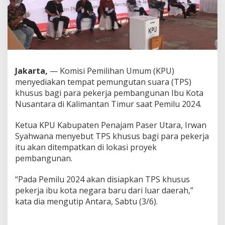
u
s
P
e
k
e
r
j
Jakarta,
— Komisi Pemilihan Umum (KPU)
a
menyediakan tempat pemungutan suara (TPS)
P
khusus bagi para pekerja pembangunan Ibu Kota
e
Nusantara di Kalimantan Timur saat Pemilu 2024.
m
b
a
Ketua KPU Kabupaten Penajam Paser Utara, Irwan
n
Syahwana menyebut TPS khusus bagi para pekerja
g
itu akan ditempatkan di lokasi proyek
u
pembangunan.
n
a
n
“Pada Pemilu 2024 akan disiapkan TPS khusus
I
pekerja ibu kota negara baru dari luar daerah,”
K
kata dia mengutip Antara, Sabtu (3/6).
N
D
i