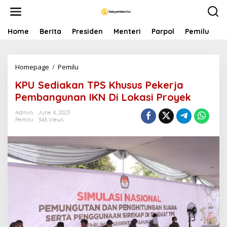
S
k
i
p
Home
Berita
Presiden
Menteri
Parpol
Pemilu
P
t
o
c
Homepage
/
Pemilu
K
o
P
n
KPU Sediakan TPS Khusus Pekerja
U
t
S
e
Pembangunan IKN Di Lokasi Proyek
e
n
d
t
Admin
June 4, 2023
Pemilu
346 Views
i
a
k
a
n
T
P
S
K
h
u
s