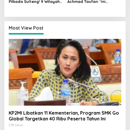
Pilkada Sulteng! 9 Wilayah
Achmad Taufan: ‘Ini
Dimenangkan, Gerindra
Pelajaran Berharga,
Hanya 4
Saatnya Strategi Bangkit
untuk 2029!
Most View Post
KP2MI Libatkan 11 Kementerian, Program SMK Go
Global Targetkan 40 Ribu Peserta Tahun Ini
278 Views