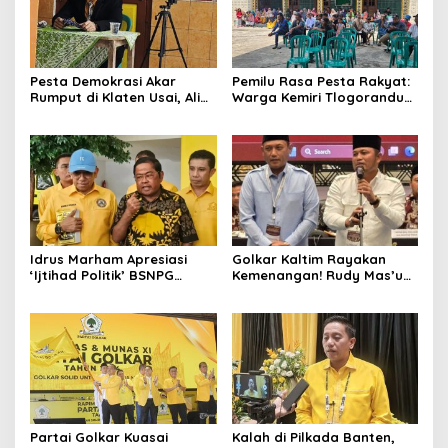
Pesta Demokrasi Akar
Pemilu Rasa Pesta Rakyat:
Rumput di Klaten Usai, Alim
Warga Kemiri Tlogorandu
Nasiruddin Pertahankan
Pilih Ketua RW 04 Secara
Kursi Ketua RW 04 Kemiri
Demokratis, Rebutan Door
Prize Menarik!
Idrus Marham Apresiasi
Golkar Kaltim Rayakan
‘Ijtihad Politik’ BSNPG
Kemenangan! Rudy Mas’ud-
Golkar, Dorong Perubahan
Seno Aji Sah Pimpin Kaltim,
Agar Rakyat Jadi Aktor
MK Tegaskan Hasil Pilgub
Utama di Pemilu!
Partai Golkar Kuasai
Kalah di Pilkada Banten,