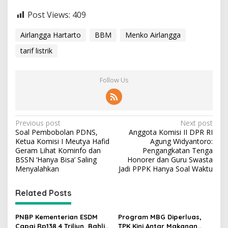
a
Post Views:
409
i
k
'
Airlangga Hartarto
BBM
Menko Airlangga
tarif listrik
Follow Us
P
Previous post
Next post
Soal Pembobolan PDNS,
Anggota Komisi II DPR RI
o
Ketua Komisi I Meutya Hafid
Agung Widyantoro:
s
Geram Lihat Kominfo dan
Pengangkatan Tenga
BSSN ‘Hanya Bisa’ Saling
Honorer dan Guru Swasta
t
Menyalahkan
Jadi PPPK Hanya Soal Waktu
n
Related Posts
a
v
PNBP Kementerian ESDM
Program MBG Diperluas,
i
Capai Rp138,4 Triliun, Bahlil
TPK Kini Antar Makanan