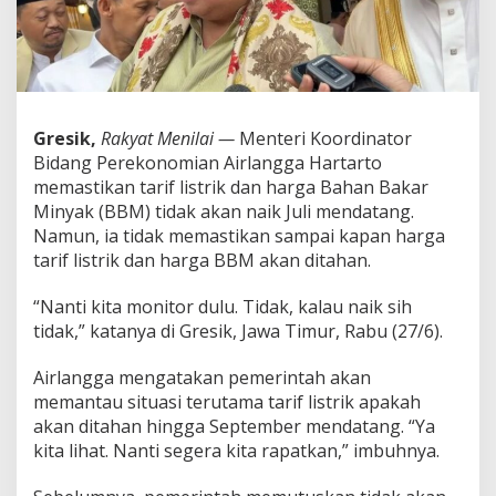
a
r
t
o
P
a
s
Gresik,
Rakyat Menilai —
Menteri Koordinator
t
Bidang Perekonomian Airlangga Hartarto
i
memastikan tarif listrik dan harga Bahan Bakar
k
a
Minyak (BBM) tidak akan naik Juli mendatang.
n
Namun, ia tidak memastikan sampai kapan harga
T
tarif listrik dan harga BBM akan ditahan.
a
r
“Nanti kita monitor dulu. Tidak, kalau naik sih
i
f
tidak,” katanya di Gresik, Jawa Timur, Rabu (27/6).
L
i
Airlangga mengatakan pemerintah akan
s
memantau situasi terutama tarif listrik apakah
t
akan ditahan hingga September mendatang. “Ya
r
i
kita lihat. Nanti segera kita rapatkan,” imbuhnya.
k
d