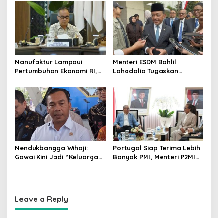
Akuntabilitas
Balita
Manufaktur Lampaui
Menteri ESDM Bahlil
Pertumbuhan Ekonomi RI,
Lahadalia Tugaskan
Menperin Agus Gumiwang
Lemigas Perkuat
Soroti Keberhasilan
Pengadaan Migas dan
Industrialisasi
Pengawasan Kualitas BBM
Mendukbangga Wihaji:
Portugal Siap Terima Lebih
Gawai Kini Jadi “Keluarga
Banyak PMI, Menteri P2MI
Baru”, Orang Tua Harus
Mukhtarudin Kebut
Perkuat Pengasuhan Anak
Penyelesaian MoU
Leave a Reply