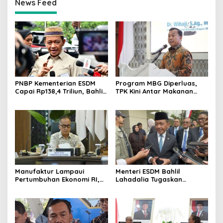
News Feed
PNBP Kementerian ESDM
Program MBG Diperluas,
Capai Rp138,4 Triliun, Bahlil
TPK Kini Antar Makanan
Tegaskan Komitmen
Bergizi untuk Ibu Hamil dan
Akuntabilitas
Balita
Manufaktur Lampaui
Menteri ESDM Bahlil
Pertumbuhan Ekonomi RI,
Lahadalia Tugaskan
Menperin Agus Gumiwang
Lemigas Perkuat
Soroti Keberhasilan
Pengadaan Migas dan
Industrialisasi
Pengawasan Kualitas BBM