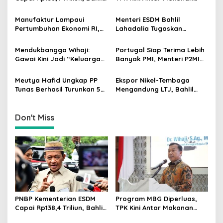
g
Tegaskan Komitmen
Bergizi untuk Ibu Hamil dan
Akuntabilitas
Balita
Manufaktur Lampaui
Menteri ESDM Bahlil
a
Pertumbuhan Ekonomi RI,
Lahadalia Tugaskan
t
Menperin Agus Gumiwang
Lemigas Perkuat
Soroti Keberhasilan
Pengadaan Migas dan
i
Mendukbangga Wihaji:
Portugal Siap Terima Lebih
Industrialisasi
Pengawasan Kualitas BBM
Gawai Kini Jadi “Keluarga
Banyak PMI, Menteri P2MI
o
Baru”, Orang Tua Harus
Mukhtarudin Kebut
n
Perkuat Pengasuhan Anak
Penyelesaian MoU
Meutya Hafid Ungkap PP
Ekspor Nikel-Tembaga
Tunas Berhasil Turunkan 5
Mengandung LTJ, Bahlil
Juta Akun Anak di Platform
Siapkan Peta Baru untuk
Digital
Investor
Don't Miss
PNBP Kementerian ESDM
Program MBG Diperluas,
Capai Rp138,4 Triliun, Bahlil
TPK Kini Antar Makanan
Tegaskan Komitmen
Bergizi untuk Ibu Hamil dan