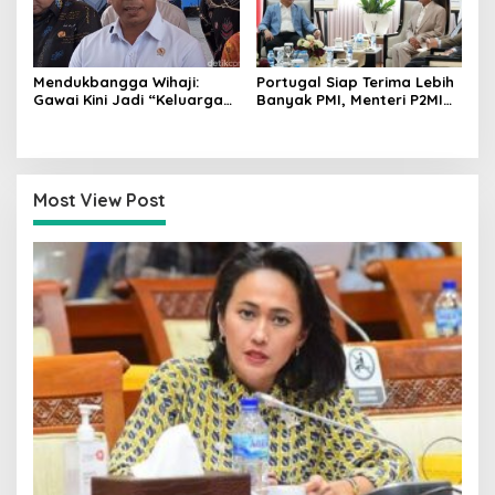
Mendukbangga Wihaji:
Portugal Siap Terima Lebih
Gawai Kini Jadi “Keluarga
Banyak PMI, Menteri P2MI
Baru”, Orang Tua Harus
Mukhtarudin Kebut
Perkuat Pengasuhan Anak
Penyelesaian MoU
Most View Post