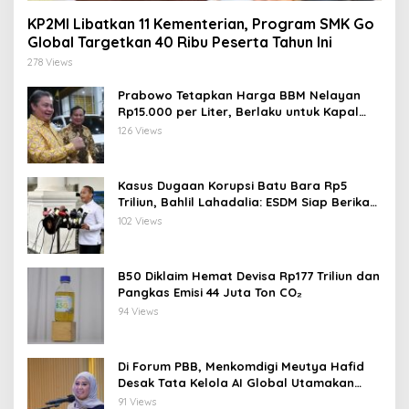
KP2MI Libatkan 11 Kementerian, Program SMK Go
Global Targetkan 40 Ribu Peserta Tahun Ini
278 Views
Prabowo Tetapkan Harga BBM Nelayan
Rp15.000 per Liter, Berlaku untuk Kapal
30-200 GT
126 Views
Kasus Dugaan Korupsi Batu Bara Rp5
Triliun, Bahlil Lahadalia: ESDM Siap Berikan
Data
102 Views
B50 Diklaim Hemat Devisa Rp177 Triliun dan
Pangkas Emisi 44 Juta Ton CO₂
94 Views
Di Forum PBB, Menkomdigi Meutya Hafid
Desak Tata Kelola AI Global Utamakan
Perlindungan Anak
91 Views