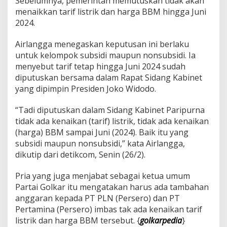
Sebelumnya, pemerintah memutuskan tidak akan
a
menaikkan tarif listrik dan harga BBM hingga Juni
n
2024.
B
B
M
Airlangga menegaskan keputusan ini berlaku
B
untuk kelompok subsidi maupun nonsubsidi. Ia
u
menyebut tarif tetap hingga Juni 2024 sudah
l
diputuskan bersama dalam Rapat Sidang Kabinet
a
n
yang dipimpin Presiden Joko Widodo.
J
u
“Tadi diputuskan dalam Sidang Kabinet Paripurna
l
tidak ada kenaikan (tarif) listrik, tidak ada kenaikan
i
(harga) BBM sampai Juni (2024). Baik itu yang
'
T
subsidi maupun nonsubsidi,” kata Airlangga,
i
dikutip dari detikcom, Senin (26/2).
d
a
Pria yang juga menjabat sebagai ketua umum
k
Partai Golkar itu mengatakan harus ada tambahan
A
k
anggaran kepada PT PLN (Persero) dan PT
a
Pertamina (Persero) imbas tak ada kenaikan tarif
n
listrik dan harga BBM tersebut. {
golkarpedia
}
N