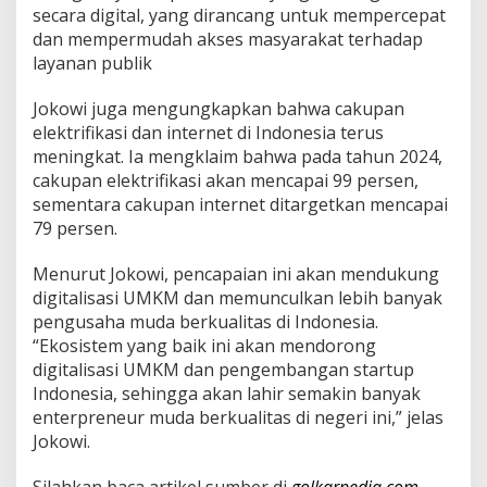
i
secara digital, yang dirancang untuk mempercepat
n
dan mempermudah akses masyarakat terhadap
t
layanan publik
a
h
Jokowi juga mengungkapkan bahwa cakupan
a
n
elektrifikasi dan internet di Indonesia terus
J
meningkat. Ia mengklaim bahwa pada tahun 2024,
o
cakupan elektrifikasi akan mencapai 99 persen,
k
sementara cakupan internet ditargetkan mencapai
o
79 persen.
w
i
L
Menurut Jokowi, pencapaian ini akan mendukung
u
digitalisasi UMKM dan memunculkan lebih banyak
a
pengusaha muda berkualitas di Indonesia.
r
“Ekosistem yang baik ini akan mendorong
B
i
digitalisasi UMKM dan pengembangan startup
a
Indonesia, sehingga akan lahir semakin banyak
s
enterpreneur muda berkualitas di negeri ini,” jelas
a
Jokowi.