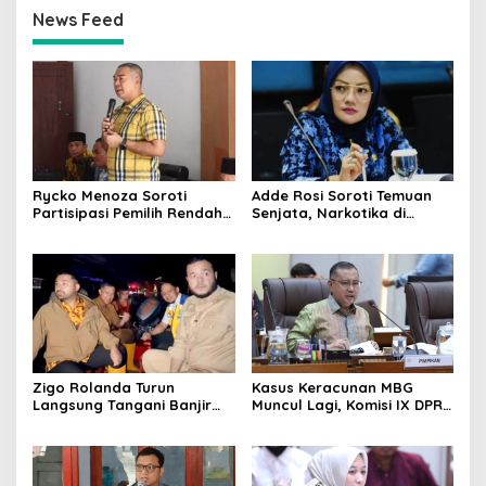
News Feed
Rycko Menoza Soroti
Adde Rosi Soroti Temuan
Partisipasi Pemilih Rendah
Senjata, Narkotika di
di Perkotaan, Dorong
Sekolah Jaksel: Keamanan
Edukasi Politik
Siswa Harus Dijaga
Zigo Rolanda Turun
Kasus Keracunan MBG
Langsung Tangani Banjir
Muncul Lagi, Komisi IX DPR
Padang Bersama Walikota
Dorong Orang Tua Tempuh
Jalur Hukum