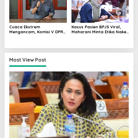
Cuaca Ekstrem
Kasus Pasien BPJS Viral,
Mengancam, Komisi V DPR
Maharani Minta Etika Nakes
dan BMKG Perkuat
dan Manajemen RS
Kesiapan Petani Indramayu
Dievaluasi
Most View Post