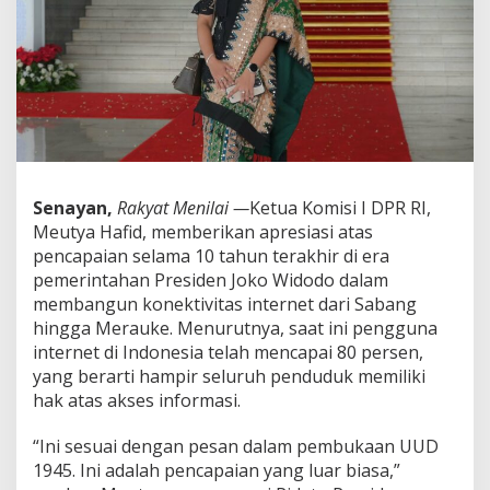
n
c
a
p
a
i
a
n
K
o
n
Senayan,
Rakyat Menilai —
Ketua Komisi I DPR RI,
e
Meutya Hafid, memberikan apresiasi atas
k
pencapaian selama 10 tahun terakhir di era
t
pemerintahan Presiden Joko Widodo dalam
i
membangun konektivitas internet dari Sabang
v
i
hingga Merauke. Menurutnya, saat ini pengguna
t
internet di Indonesia telah mencapai 80 persen,
a
yang berarti hampir seluruh penduduk memiliki
s
hak atas akses informasi.
I
n
t
“Ini sesuai dengan pesan dalam pembukaan UUD
e
1945. Ini adalah pencapaian yang luar biasa,”
r