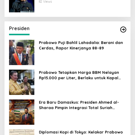
Dunia Digital
82 Views
Presiden
Prabowo Puji Bahlil Lahadalia: Berani dan
Cerdas, Rapor Kinerjanya 88–89
Prabowo Tetapkan Harga BBM Nelayan
Rp15.000 per Liter, Berlaku untuk Kapal
30-200 GT
Era Baru Damaskus: Presiden Ahmed al-
Sharaa Pimpin Integrasi Total Suriah
Pasca-Penarikan Militer Amerika Serikat
Diplomasi Kopi di Tokyo: Kelakar Prabowo