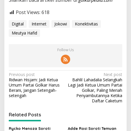
Silahkan baca artikel sumber di
golkarpedia.com
Post Views:
618
Digital
Internet
Jokowi
Konektivitas
Meutya Hafid
Follow Us
P
Previous post
Next post
Ridwan Hisjam: Jadi Ketua
Bahlil Lahadalia Selangkah
o
Umum Partai Golkar Harus
Lagi Jadi Ketua Umum Partai
s
Berani, Jangan Setengah-
Golkar, Paling Meriah
setengah
Penyambutannya Ketika
t
Daftar Caketum
n
Related Posts
a
v
Rycko Menoza Soroti
Adde Rosi Soroti Temuan