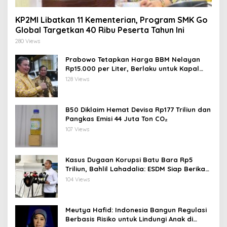
KP2MI Libatkan 11 Kementerian, Program SMK Go
Global Targetkan 40 Ribu Peserta Tahun Ini
280 Views
Prabowo Tetapkan Harga BBM Nelayan
Rp15.000 per Liter, Berlaku untuk Kapal
30-200 GT
128 Views
B50 Diklaim Hemat Devisa Rp177 Triliun dan
Pangkas Emisi 44 Juta Ton CO₂
107 Views
Kasus Dugaan Korupsi Batu Bara Rp5
Triliun, Bahlil Lahadalia: ESDM Siap Berikan
Data
104 Views
Meutya Hafid: Indonesia Bangun Regulasi
Berbasis Risiko untuk Lindungi Anak di