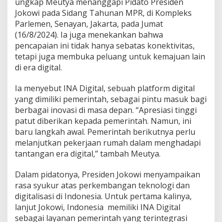
ungkap Meutya menanggapi Pidato Presiden
n
Jokowi pada Sidang Tahunan MPR, di Kompleks
e
t
Parlemen, Senayan, Jakarta, pada Jumat
d
(16/8/2024). Ia juga menekankan bahwa
i
pencapaian ini tidak hanya sebatas konektivitas,
I
tetapi juga membuka peluang untuk kemajuan lain
n
di era digital.
d
o
n
Ia menyebut INA Digital, sebuah platform digital
e
yang dimiliki pemerintah, sebagai pintu masuk bagi
s
berbagai inovasi di masa depan. “Apresiasi tinggi
i
patut diberikan kepada pemerintah. Namun, ini
a
S
baru langkah awal. Pemerintah berikutnya perlu
e
melanjutkan pekerjaan rumah dalam menghadapi
l
tantangan era digital,” tambah Meutya.
a
m
Dalam pidatonya, Presiden Jokowi menyampaikan
a
P
rasa syukur atas perkembangan teknologi dan
e
digitalisasi di Indonesia. Untuk pertama kalinya,
m
lanjut Jokowi, Indonesia memiliki INA Digital
e
sebagai layanan pemerintah yang terintegrasi
r