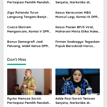
i
Partisipasi Pemilih Rendah
Senjata, Narkotika di
g
di Perkotaan, Dorong
Sekolah Jaksel: Keamanan
Edukasi Politik
Siswa Harus Dijaga
Zigo Rolanda Turun
Kasus Keracunan MBG
a
Langsung Tangani Banjir
Muncul Lagi, Komisi IX DPR
t
Padang Bersama Walikota
Dorong Orang Tua Tempuh
Jalur Hukum
i
Cuaca Ekstrem
Kasus Pasien BPJS Viral,
Mengancam, Komisi V DPR
Maharani Minta Etika Nakes
o
dan BMKG Perkuat
dan Manajemen RS
n
Kesiapan Petani Indramayu
Dievaluasi
Bonus Demografi Jadi
Firman Soebagyo Tegaskan
Peluang, Wakil Ketua DPR
Pupuk Bersubsidi Harus
Dorong PMI Lombok
Tepat Sasaran, Penerima
Tembus Pasar Kerja Global
Wajib Sesuai RDKK
Don't Miss
Rycko Menoza Soroti
Adde Rosi Soroti Temuan
Partisipasi Pemilih Rendah
Senjata, Narkotika di
di Perkotaan, Dorong
Sekolah Jaksel: Keamanan