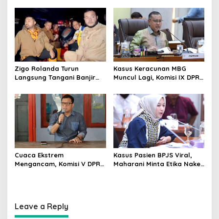
Edukasi Politik
Siswa Harus Dijaga
Zigo Rolanda Turun
Kasus Keracunan MBG
Langsung Tangani Banjir
Muncul Lagi, Komisi IX DPR
Padang Bersama Walikota
Dorong Orang Tua Tempuh
Jalur Hukum
Cuaca Ekstrem
Kasus Pasien BPJS Viral,
Mengancam, Komisi V DPR
Maharani Minta Etika Nakes
dan BMKG Perkuat
dan Manajemen RS
Kesiapan Petani Indramayu
Dievaluasi
Leave a Reply