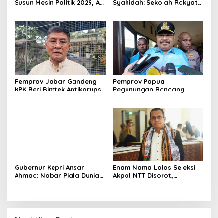
Susun Mesin Politik 2029, Ali
Syahidah: Sekolah Rakyat
Mufthi Bidik Anak Muda &
Siapkan Anak Kurang
Perempuan
Mampu Jadi Generasi
Hebat
Pemprov Jabar Gandeng
Pemprov Papua
KPK Beri Bimtek Antikorupsi
Pegunungan Rancang
untuk Pejabat dan
Regulasi Larangan Perang
Pasangan
Suku demi Ciptakan
Perdamaian
Gubernur Kepri Ansar
Enam Nama Lolos Seleksi
Ahmad: Nobar Piala Dunia
Akpol NTT Disorot,
2026 Tak Sekadar Hiburan,
Gubernur Melki Laka Lena:
tapi Dorong Ekonomi
Periksa Faktanya Dulu
Masyarakat