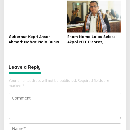
Pasangan
Suku demi Ciptakan
Perdamaian
Gubernur Kepri Ansar
Enam Nama Lolos Seleksi
Ahmad: Nobar Piala Dunia
Akpol NTT Disorot,
2026 Tak Sekadar Hiburan,
Gubernur Melki Laka Lena:
tapi Dorong Ekonomi
Periksa Faktanya Dulu
Masyarakat
Leave a Reply
Your email address will not be published.
Required fields are
marked
*