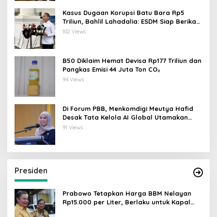
Kasus Dugaan Korupsi Batu Bara Rp5
Triliun, Bahlil Lahadalia: ESDM Siap Berikan
Data
102 Views
B50 Diklaim Hemat Devisa Rp177 Triliun dan
Pangkas Emisi 44 Juta Ton CO₂
94 Views
Di Forum PBB, Menkomdigi Meutya Hafid
Desak Tata Kelola AI Global Utamakan
Perlindungan Anak
91 Views
Presiden
Prabowo Tetapkan Harga BBM Nelayan
Rp15.000 per Liter, Berlaku untuk Kapal
30-200 GT