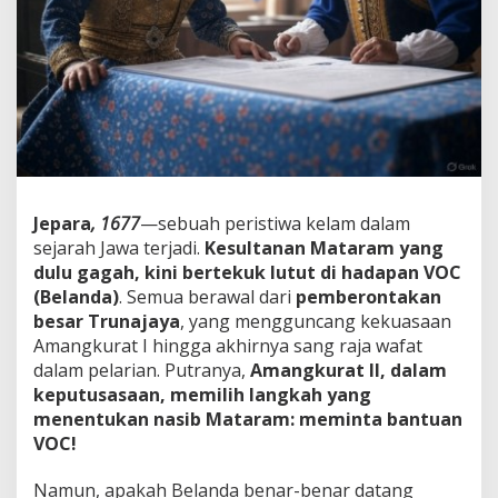
7
7
:
D
e
m
i
T
a
h
t
Jepara
, 1677
—sebuah peristiwa kelam dalam
a
sejarah Jawa terjadi.
Kesultanan Mataram yang
M
a
dulu gagah, kini bertekuk lutut di hadapan VOC
t
(Belanda)
. Semua berawal dari
pemberontakan
a
besar Trunajaya
, yang mengguncang kekuasaan
r
Amangkurat I hingga akhirnya sang raja wafat
a
dalam pelarian. Putranya,
Amangkurat II, dalam
m
,
keputusasaan, memilih langkah yang
A
menentukan nasib Mataram: meminta bantuan
m
VOC!
a
n
Namun, apakah Belanda benar-benar datang
g