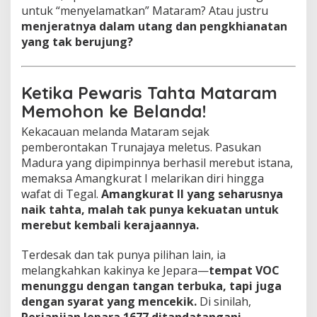
k
untuk “menyelamatkan” Mataram? Atau justru
u
menjeratnya dalam utang dan pengkhianatan
r
yang tak berujung?
a
t
I
I
Ketika Pewaris Tahta Mataram
G
Memohon ke Belanda!
a
d
Kekacauan melanda Mataram sejak
a
pemberontakan Trunajaya meletus. Pasukan
i
k
Madura yang dipimpinnya berhasil merebut istana,
a
memaksa Amangkurat I melarikan diri hingga
n
wafat di Tegal.
Amangkurat II yang seharusnya
K
naik tahta, malah tak punya kekuatan untuk
e
merebut kembali kerajaannya.
r
a
j
Terdesak dan tak punya pilihan lain, ia
a
melangkahkan kakinya ke Jepara—
tempat VOC
a
menunggu dengan tangan terbuka, tapi juga
n
dengan syarat yang mencekik.
Di sinilah,
n
y
Perjanjian Jepara 1677 ditandatangani.