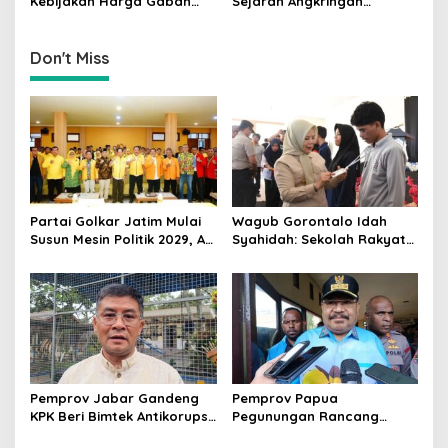
Kebijakan Harga Gabah
Sejarah Angkringan
Rp6.500 Per Kg Berhasil
Ternyata Berasal dari Desa
Dongkrak Kesejahteraan
Ngerangan, Klaten
Petani
Don't Miss
Partai Golkar Jatim Mulai
Wagub Gorontalo Idah
Susun Mesin Politik 2029, Ali
Syahidah: Sekolah Rakyat
Mufthi Bidik Anak Muda &
Siapkan Anak Kurang
Perempuan
Mampu Jadi Generasi
Hebat
Pemprov Jabar Gandeng
Pemprov Papua
KPK Beri Bimtek Antikorupsi
Pegunungan Rancang
untuk Pejabat dan
Regulasi Larangan Perang