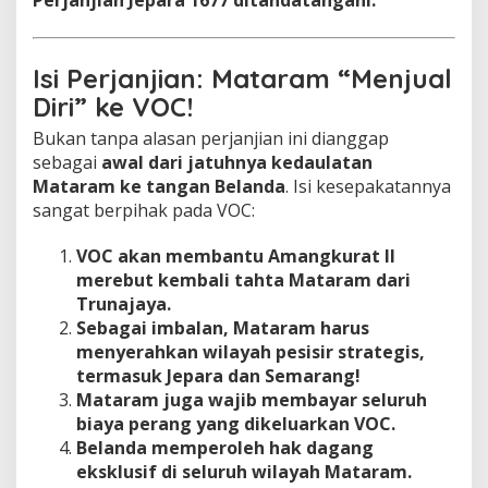
a
k
e
Isi Perjanjian: Mataram “Menjual
V
O
Diri” ke VOC!
C
!
Bukan tanpa alasan perjanjian ini dianggap
sebagai
awal dari jatuhnya kedaulatan
Mataram ke tangan Belanda
. Isi kesepakatannya
sangat berpihak pada VOC:
VOC akan membantu Amangkurat II
merebut kembali tahta Mataram dari
Trunajaya.
Sebagai imbalan, Mataram harus
menyerahkan wilayah pesisir strategis,
termasuk Jepara dan Semarang!
Mataram juga wajib membayar seluruh
biaya perang yang dikeluarkan VOC.
Belanda memperoleh hak dagang
eksklusif di seluruh wilayah Mataram.