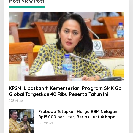
Most View Post
KP2MI Libatkan 11 Kementerian, Program SMK Go
Global Targetkan 40 Ribu Peserta Tahun Ini
278 Views
Prabowo Tetapkan Harga BBM Nelayan
Rp15.000 per Liter, Berlaku untuk Kapal
30-200 GT
126 Views