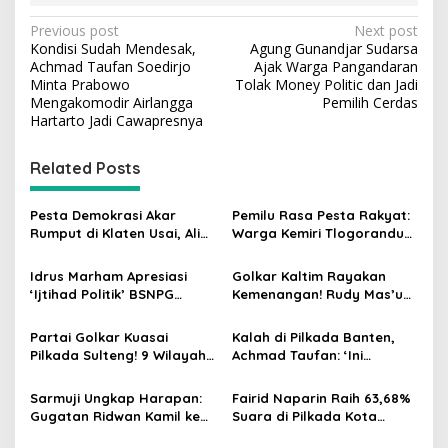
P
Previous post
Next post
Kondisi Sudah Mendesak,
Agung Gunandjar Sudarsa
o
Achmad Taufan Soedirjo
Ajak Warga Pangandaran
s
Minta Prabowo
Tolak Money Politic dan Jadi
Mengakomodir Airlangga
Pemilih Cerdas
t
Hartarto Jadi Cawapresnya
n
Related Posts
a
v
Pesta Demokrasi Akar
Pemilu Rasa Pesta Rakyat:
i
Rumput di Klaten Usai, Alim
Warga Kemiri Tlogorandu
g
Nasiruddin Pertahankan
Pilih Ketua RW 04 Secara
Kursi Ketua RW 04 Kemiri
Demokratis, Rebutan Door
Idrus Marham Apresiasi
Golkar Kaltim Rayakan
a
Prize Menarik!
‘Ijtihad Politik’ BSNPG
Kemenangan! Rudy Mas’ud-
t
Golkar, Dorong Perubahan
Seno Aji Sah Pimpin Kaltim,
Agar Rakyat Jadi Aktor
MK Tegaskan Hasil Pilgub
i
Partai Golkar Kuasai
Kalah di Pilkada Banten,
Utama di Pemilu!
Pilkada Sulteng! 9 Wilayah
Achmad Taufan: ‘Ini
o
Dimenangkan, Gerindra
Pelajaran Berharga,
n
Hanya 4
Saatnya Strategi Bangkit
Sarmuji Ungkap Harapan:
Fairid Naparin Raih 63,68%
untuk 2029!
Gugatan Ridwan Kamil ke
Suara di Pilkada Kota
MK Berpeluang Dikabulkan
Palangka Raya Yang