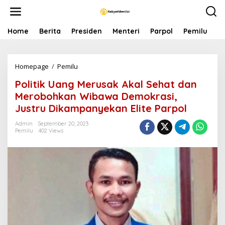
S
k
i
p
Home
Berita
Presiden
Menteri
Parpol
Pemilu
P
t
o
c
Homepage
/
Pemilu
P
o
o
n
Politik Uang Merusak Akal Sehat dan
l
t
i
e
Merobohkan Wibawa Demokrasi,
t
n
Justru Dikampanyekan Elite Parpol
i
t
k
Admin
September 20, 2023
U
Pemilu
402 Views
a
n
g
M
e
r
u
s
a
k