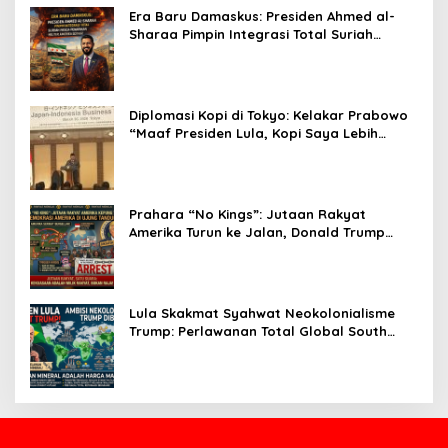
Era Baru Damaskus: Presiden Ahmed al-
Sharaa Pimpin Integrasi Total Suriah
Pasca-Penarikan Militer Amerika Serikat
Diplomasi Kopi di Tokyo: Kelakar Prabowo
“Maaf Presiden Lula, Kopi Saya Lebih
Enak!” Guncang Forum Bisnis Jepang
Prahara “No Kings”: Jutaan Rakyat
Amerika Turun ke Jalan, Donald Trump
dalam Kepungan Protes Global!
Lula Skakmat Syahwat Neokolonialisme
Trump: Perlawanan Total Global South
Terhadap Penjajahan Gaya Baru