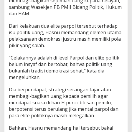
membagi-bagikan sejumlah uang kepada nelayan,”
a
sambung Wasekjen PB PMII Bidang Politik, Hukum
n
dan HAM.
y
e
k
Dari kelakuan dua elite parpol tersebut terhadap
a
isu politik uang, Hasnu memandang elemen utama
n
pelaksanaan demokrasi justru masih memiliki pola
E
pikir yang salah.
l
i
t
“Celakannya adalah di level Parpol dan elite politik
e
belum insyaf dan bertobat, bahwa politik uang
P
bukanlah tradisi demokrasi sehat,” kata dia
a
mengeluhkan.
r
p
o
Dia berpendapat, strategi serangan fajar atau
l
membagi-bagikan uang kepada pemilih agar
mendapat suara di hari H pencoblosan pemilu,
berpotensi terus berulang jika mental parpol dan
para elite politiknya masih melegalkan.
Bahkan, Hasnu memandang hal tersebut bakal