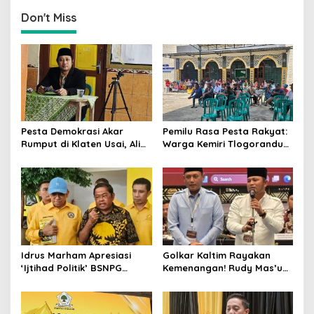
Dimenangkan Sang
Petahana
Don't Miss
Pesta Demokrasi Akar
Pemilu Rasa Pesta Rakyat:
Rumput di Klaten Usai, Alim
Warga Kemiri Tlogorandu
Nasiruddin Pertahankan
Pilih Ketua RW 04 Secara
Kursi Ketua RW 04 Kemiri
Demokratis, Rebutan Door
Prize Menarik!
Idrus Marham Apresiasi
Golkar Kaltim Rayakan
‘Ijtihad Politik’ BSNPG
Kemenangan! Rudy Mas’ud-
Golkar, Dorong Perubahan
Seno Aji Sah Pimpin Kaltim,
Agar Rakyat Jadi Aktor
MK Tegaskan Hasil Pilgub
Utama di Pemilu!