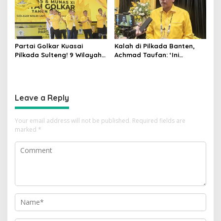
Partai Golkar Kuasai
Kalah di Pilkada Banten,
Pilkada Sulteng! 9 Wilayah
Achmad Taufan: ‘Ini
Dimenangkan, Gerindra
Pelajaran Berharga,
Hanya 4
Saatnya Strategi Bangkit
untuk 2029!
Leave a Reply
Your email address will not be published.
Required fields are
marked
*