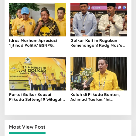
Kursi Ketua RW 04 Kemiri
Demokratis, Rebutan Door
Prize Menarik!
Idrus Marham Apresiasi
Golkar Kaltim Rayakan
‘Ijtihad Politik’ BSNPG
Kemenangan! Rudy Mas’ud-
Golkar, Dorong Perubahan
Seno Aji Sah Pimpin Kaltim,
Agar Rakyat Jadi Aktor
MK Tegaskan Hasil Pilgub
Utama di Pemilu!
Partai Golkar Kuasai
Kalah di Pilkada Banten,
Pilkada Sulteng! 9 Wilayah
Achmad Taufan: ‘Ini
Dimenangkan, Gerindra
Pelajaran Berharga,
Hanya 4
Saatnya Strategi Bangkit
untuk 2029!
Most View Post