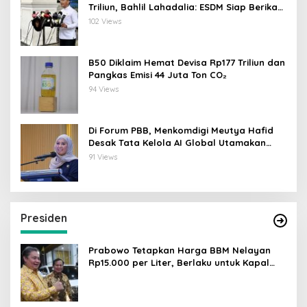
Triliun, Bahlil Lahadalia: ESDM Siap Berikan
Data
102 Views
B50 Diklaim Hemat Devisa Rp177 Triliun dan
Pangkas Emisi 44 Juta Ton CO₂
94 Views
Di Forum PBB, Menkomdigi Meutya Hafid
Desak Tata Kelola AI Global Utamakan
Perlindungan Anak
91 Views
Presiden
Prabowo Tetapkan Harga BBM Nelayan
Rp15.000 per Liter, Berlaku untuk Kapal
30-200 GT