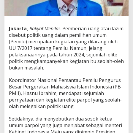
A
k
a
l
S
Jakarta,
Rakyat Menilai-
Pemberian uang atau lazim
e
disebut politik uang dalam pemilihan umum
h
a
(Pemilu) merupakan kegiatan yang dilarang oleh
t
UU 7/2017 tentang Pemilu. Namun, jelang
d
pelaksanaannya pada tahun 2024, sejumlah elite
a
politik mengkampanyekan kegiatan itu seolah-oleh
n
M
bukan masalah.
e
r
Koordinator Nasional Pemantau Pemilu Pengurus
o
Besar Pergerakan Mahasiswa Islam Indonesia (PB
b
PMII), Hasnu Ibrahim, mendapati sejumlah
o
h
pernyataan dan kegiatan elite parpol yang seolah-
k
olah melegalkan politik uang.
a
n
Setidaknya, dia menyebutkan dua sosok ketua
W
umum parpol yang juga menjabat sebagai menteri
i
b
Kabinet Indonesia Maju yang dipimpin Presiden