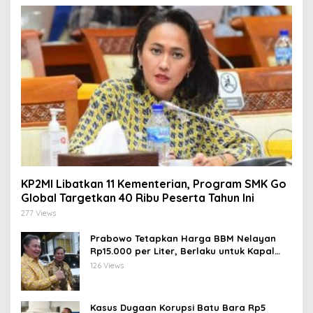
KP2MI Libatkan 11 Kementerian, Program SMK Go
Global Targetkan 40 Ribu Peserta Tahun Ini
277 Views
Prabowo Tetapkan Harga BBM Nelayan
Rp15.000 per Liter, Berlaku untuk Kapal
30-200 GT
126 Views
Kasus Dugaan Korupsi Batu Bara Rp5