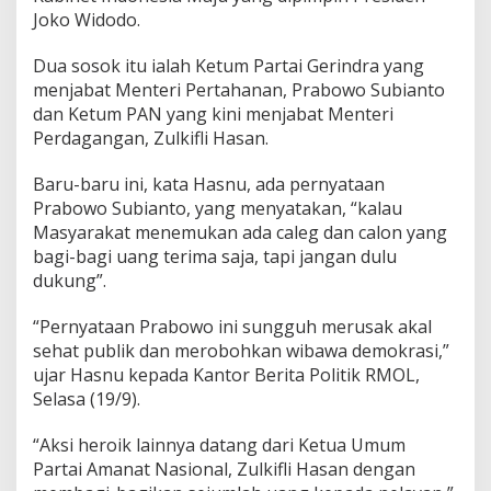
a
Joko Widodo.
w
a
Dua sosok itu ialah Ketum Partai Gerindra yang
D
menjabat Menteri Pertahanan, Prabowo Subianto
e
m
dan Ketum PAN yang kini menjabat Menteri
o
Perdagangan, Zulkifli Hasan.
k
r
Baru-baru ini, kata Hasnu, ada pernyataan
a
Prabowo Subianto, yang menyatakan, “kalau
s
i
Masyarakat menemukan ada caleg dan calon yang
,
bagi-bagi uang terima saja, tapi jangan dulu
J
dukung”.
u
s
“Pernyataan Prabowo ini sungguh merusak akal
t
r
sehat publik dan merobohkan wibawa demokrasi,”
u
ujar Hasnu kepada Kantor Berita Politik RMOL,
D
Selasa (19/9).
i
k
“Aksi heroik lainnya datang dari Ketua Umum
a
m
Partai Amanat Nasional, Zulkifli Hasan dengan
p