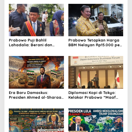
Prabowo Puji Bahlil
Prabowo Tetapkan Harga
Lahadalia: Berani dan
BBM Nelayan Rp15.000 per
Cerdas, Rapor Kinerjanya
Liter, Berlaku untuk Kapal
88–89
30-200 GT
Era Baru Damaskus:
Diplomasi Kopi di Tokyo:
Presiden Ahmed al-Sharaa
Kelakar Prabowo “Maaf
Pimpin Integrasi Total
Presiden Lula, Kopi Saya
Suriah Pasca-Penarikan
Lebih Enak!” Guncang
Militer Amerika Serikat
Forum Bisnis Jepang