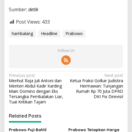
Sumber:
detik
Post Views:
433
hambalang
Headline
Prabowo
Follow Us
P
Previous post
Next post
Menhut Raja Juli Antoni dan
Ketua Fraksi Golkar Judistira
o
Menteri Abdul Kadir Karding
Hermawan: Tunjangan
s
Main Domino dengan Eks
Rumah Rp 70 Juta DPRD
Tersangka Pembalakan Liar,
DKI Fix Direvisi!
t
Tuai Kritikan Tajam
n
Related Posts
a
v
Prabowo Puji Bahlil
Prabowo Tetapkan Harga