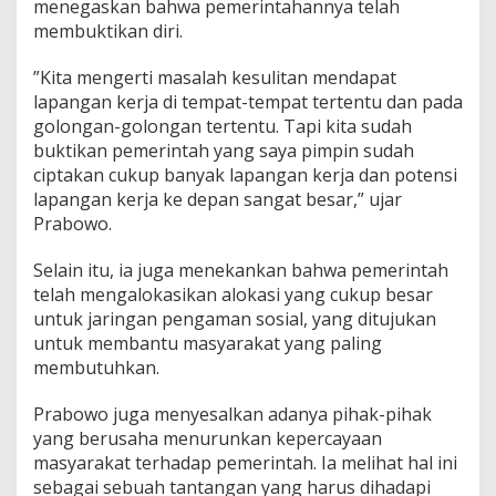
menegaskan bahwa pemerintahannya telah
t
membuktikan diri.
a
k
a
​”Kita mengerti masalah kesulitan mendapat
n
lapangan kerja di tempat-tempat tertentu dan pada
B
golongan-golongan tertentu. Tapi kita sudah
a
buktikan pemerintah yang saya pimpin sudah
n
y
ciptakan cukup banyak lapangan kerja dan potensi
a
lapangan kerja ke depan sangat besar,” ujar
k
Prabowo.
L
a
​Selain itu, ia juga menekankan bahwa pemerintah
p
a
telah mengalokasikan alokasi yang cukup besar
n
untuk jaringan pengaman sosial, yang ditujukan
g
untuk membantu masyarakat yang paling
a
membutuhkan.
n
K
e
​Prabowo juga menyesalkan adanya pihak-pihak
r
yang berusaha menurunkan kepercayaan
j
masyarakat terhadap pemerintah. Ia melihat hal ini
a
sebagai sebuah tantangan yang harus dihadapi
,