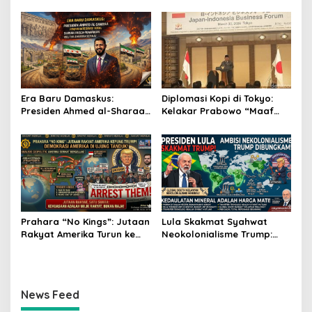
Cerdas, Rapor Kinerjanya
Liter, Berlaku untuk Kapal
88–89
30-200 GT
Era Baru Damaskus:
Diplomasi Kopi di Tokyo:
Presiden Ahmed al-Sharaa
Kelakar Prabowo “Maaf
Pimpin Integrasi Total
Presiden Lula, Kopi Saya
Suriah Pasca-Penarikan
Lebih Enak!” Guncang
Militer Amerika Serikat
Forum Bisnis Jepang
Prahara “No Kings”: Jutaan
Lula Skakmat Syahwat
Rakyat Amerika Turun ke
Neokolonialisme Trump:
Jalan, Donald Trump
Perlawanan Total Global
dalam Kepungan Protes
South Terhadap Penjajahan
Global!
Gaya Baru
News Feed