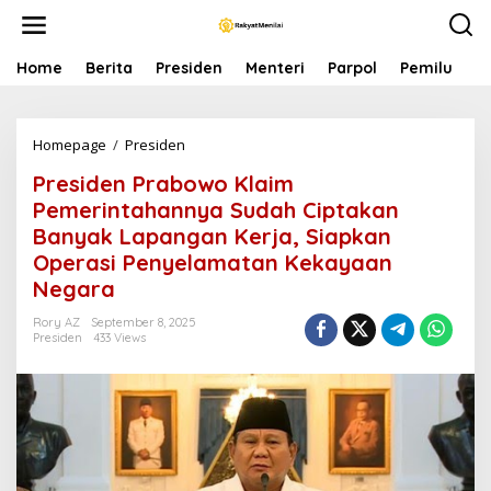
S
k
i
p
Home
Berita
Presiden
Menteri
Parpol
Pemilu
P
t
o
c
Homepage
/
Presiden
P
o
r
n
Presiden Prabowo Klaim
e
t
s
e
Pemerintahannya Sudah Ciptakan
i
n
Banyak Lapangan Kerja, Siapkan
d
t
Operasi Penyelamatan Kekayaan
e
n
Negara
P
r
Rory AZ
September 8, 2025
Presiden
433 Views
a
b
o
w
o
K
l
a