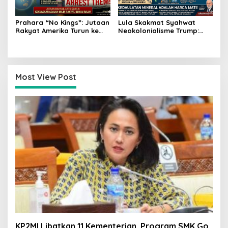
Prahara “No Kings”: Jutaan
Lula Skakmat Syahwat
Rakyat Amerika Turun ke
Neokolonialisme Trump:
Jalan, Donald Trump
Perlawanan Total Global
dalam Kepungan Protes
South Terhadap Penjajahan
Global!
Gaya Baru
Most View Post
KP2MI Libatkan 11 Kementerian, Program SMK Go