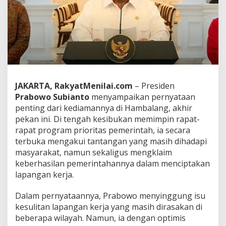
i
m
P
e
m
e
r
i
n
J
AKARTA, RakyatMenilai.com
– Presiden
t
a
Prabowo Subianto
menyampaikan pernyataan
h
penting dari kediamannya di Hambalang, akhir
a
pekan ini. Di tengah kesibukan memimpin rapat-
n
rapat program prioritas pemerintah, ia secara
n
y
terbuka mengakui tantangan yang masih dihadapi
a
masyarakat, namun sekaligus mengklaim
S
keberhasilan pemerintahannya dalam menciptakan
u
lapangan kerja.
d
a
h
​Dalam pernyataannya, Prabowo menyinggung isu
C
kesulitan lapangan kerja yang masih dirasakan di
i
beberapa wilayah. Namun, ia dengan optimis
p