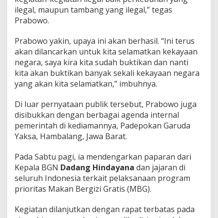
n
ilegal, maupun tambang yang ilegal,” tegas
K
Prabowo.
e
k
​Prabowo yakin, upaya ini akan berhasil. “Ini terus
a
y
akan dilancarkan untuk kita selamatkan kekayaan
a
negara, saya kira kita sudah buktikan dan nanti
a
kita akan buktikan banyak sekali kekayaan negara
n
yang akan kita selamatkan,” imbuhnya.
N
e
g
​Di luar pernyataan publik tersebut, Prabowo juga
a
disibukkan dengan berbagai agenda internal
r
pemerintah di kediamannya, Padepokan Garuda
a
Yaksa, Hambalang, Jawa Barat.
​Pada Sabtu pagi, ia mendengarkan paparan dari
Kepala BGN
Dadang Hindayana
dan jajaran di
seluruh Indonesia terkait pelaksanaan program
prioritas Makan Bergizi Gratis (MBG).
​Kegiatan dilanjutkan dengan rapat terbatas pada