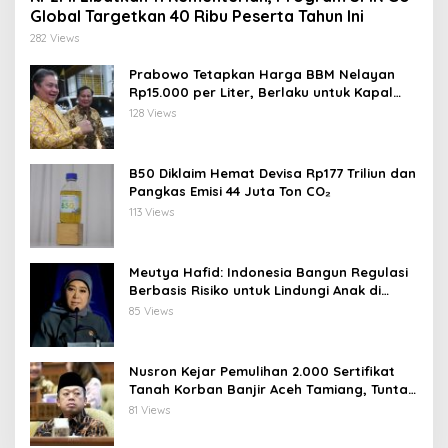
Global Targetkan 40 Ribu Peserta Tahun Ini
282 Views
Prabowo Tetapkan Harga BBM Nelayan
Rp15.000 per Liter, Berlaku untuk Kapal
30-200 GT
128 Views
B50 Diklaim Hemat Devisa Rp177 Triliun dan
Pangkas Emisi 44 Juta Ton CO₂
113 Views
Meutya Hafid: Indonesia Bangun Regulasi
Berbasis Risiko untuk Lindungi Anak di
Dunia Digital
85 Views
Nusron Kejar Pemulihan 2.000 Sertifikat
Tanah Korban Banjir Aceh Tamiang, Tuntas
Desember 2026
81 Views