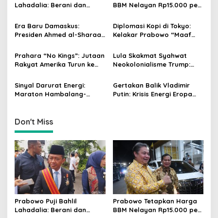
i
Lahadalia: Berani dan
BBM Nelayan Rp15.000 per
g
Cerdas, Rapor Kinerjanya
Liter, Berlaku untuk Kapal
88–89
30-200 GT
Era Baru Damaskus:
Diplomasi Kopi di Tokyo:
a
Presiden Ahmed al-Sharaa
Kelakar Prabowo “Maaf
t
Pimpin Integrasi Total
Presiden Lula, Kopi Saya
Suriah Pasca-Penarikan
Lebih Enak!” Guncang
i
Prahara “No Kings”: Jutaan
Lula Skakmat Syahwat
Militer Amerika Serikat
Forum Bisnis Jepang
Rakyat Amerika Turun ke
Neokolonialisme Trump:
o
Jalan, Donald Trump
Perlawanan Total Global
n
dalam Kepungan Protes
South Terhadap Penjajahan
Sinyal Darurat Energi:
Gertakan Balik Vladimir
Global!
Gaya Baru
Maraton Hambalang-
Putin: Krisis Energi Eropa
Istana, Prabowo dan Bahlil
Menuju Gelombang Kedua
Susun Strategi Lawan
yang Lebih Mematikan
Guncangan Global
Don't Miss
Prabowo Puji Bahlil
Prabowo Tetapkan Harga
Lahadalia: Berani dan
BBM Nelayan Rp15.000 per