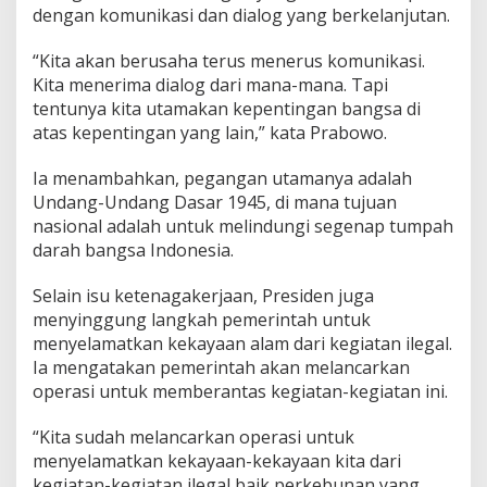
S
dengan komunikasi dan dialog yang berkelanjutan.
i
a
​“Kita akan berusaha terus menerus komunikasi.
p
Kita menerima dialog dari mana-mana. Tapi
k
tentunya kita utamakan kepentingan bangsa di
a
n
atas kepentingan yang lain,” kata Prabowo.
O
p
​Ia menambahkan, pegangan utamanya adalah
e
Undang-Undang Dasar 1945, di mana tujuan
r
nasional adalah untuk melindungi segenap tumpah
a
s
darah bangsa Indonesia.
i
P
​Selain isu ketenagakerjaan, Presiden juga
e
menyinggung langkah pemerintah untuk
n
menyelamatkan kekayaan alam dari kegiatan ilegal.
y
e
Ia mengatakan pemerintah akan melancarkan
l
operasi untuk memberantas kegiatan-kegiatan ini.
a
m
​“Kita sudah melancarkan operasi untuk
a
menyelamatkan kekayaan-kekayaan kita dari
t
a
kegiatan-kegiatan ilegal baik perkebunan yang