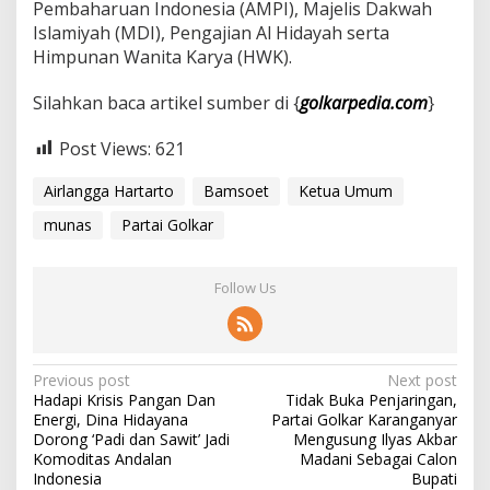
Pembaharuan Indonesia (AMPI), Majelis Dakwah
Islamiyah (MDI), Pengajian Al Hidayah serta
Himpunan Wanita Karya (HWK).
Silahkan baca artikel sumber di {
golkarpedia.com
}
Post Views:
621
Airlangga Hartarto
Bamsoet
Ketua Umum
munas
Partai Golkar
Follow Us
P
Previous post
Next post
Hadapi Krisis Pangan Dan
Tidak Buka Penjaringan,
o
Energi, Dina Hidayana
Partai Golkar Karanganyar
s
Dorong ‘Padi dan Sawit’ Jadi
Mengusung Ilyas Akbar
Komoditas Andalan
Madani Sebagai Calon
t
Indonesia
Bupati