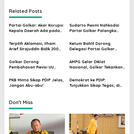
n
Related Posts
a
v
Partai Golkar: Akar Korupsi
Sudarto Resmi Nahkodai
i
Kepala Daerah Ada pada
Partai Golkar Palangka
g
Mahalnya Biaya Politik
Raya, Targetkan Partai
Pilkada
Semakin Solid dan
Terpilih Aklamasi, Ilham
Ketum Bahlil Dorong
a
Dipercaya Rakyat
Arief Sirajuddin Bidik 200
Delegasi Partai Golkar
t
Kursi Golkar di Sulsel pada
Pimpinan Ali Mochtar
Pemilu 2029
Ngabalin Belajar Hilirisasi
i
Golkar Dorong
AMPG Gelar Diklat
Hingga Industrialisasi dari
Pembahasan Revisi UU
Nasional, Golkar Tekankan
o
China
Pemilu Segera Dimulai,
Kader Muda Siap Hadapi
n
Kajian Putusan MK Sudah
Tantangan Zaman
PKB Minta Sikap PDIP Jelas,
Demokrat ke PDIP:
Tuntas
Jangan Abu-abu!
Tunjukkan Sikap Tegas, di
Luar atau Dalam
Pemerintah
Don't Miss