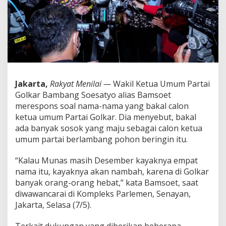
s
P
a
r
t
a
i
G
o
Jakarta,
Rakyat Menilai —
Wakil Ketua Umum Partai
l
Golkar Bambang Soesatyo alias Bamsoet
k
a
merespons soal nama-nama yang bakal calon
r
ketua umum Partai Golkar. Dia menyebut, bakal
2
ada banyak sosok yang maju sebagai calon ketua
0
umum partai berlambang pohon beringin itu.
2
4
,
“Kalau Munas masih Desember kayaknya empat
B
nama itu, kayaknya akan nambah, karena di Golkar
a
banyak orang-orang hebat,” kata Bamsoet, saat
m
diwawancarai di Kompleks Parlemen, Senayan,
s
Jakarta, Selasa (7/5).
o
e
t
Terkait dukungan yang diberikan beberapa