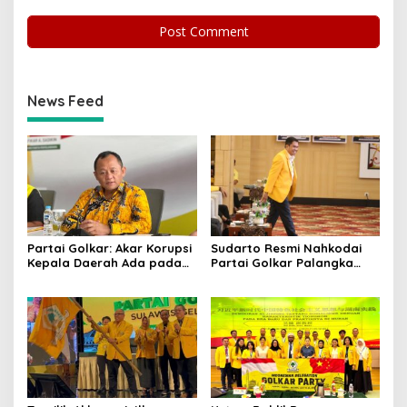
News Feed
Partai Golkar: Akar Korupsi
Sudarto Resmi Nahkodai
Kepala Daerah Ada pada
Partai Golkar Palangka
Mahalnya Biaya Politik
Raya, Targetkan Partai
Pilkada
Semakin Solid dan
Dipercaya Rakyat