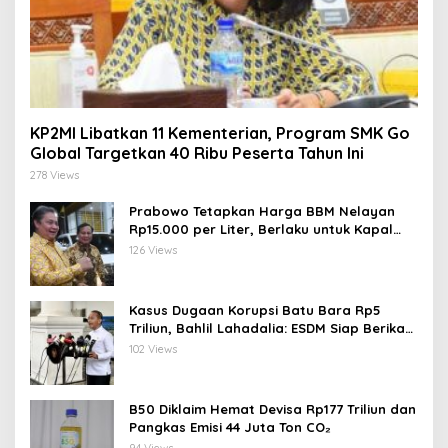
KP2MI Libatkan 11 Kementerian, Program SMK Go
Global Targetkan 40 Ribu Peserta Tahun Ini
278 Views
Prabowo Tetapkan Harga BBM Nelayan
Rp15.000 per Liter, Berlaku untuk Kapal
30-200 GT
126 Views
Kasus Dugaan Korupsi Batu Bara Rp5
Triliun, Bahlil Lahadalia: ESDM Siap Berikan
Data
102 Views
B50 Diklaim Hemat Devisa Rp177 Triliun dan
Pangkas Emisi 44 Juta Ton CO₂
94 Views