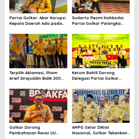
Partai Golkar: Akar Korupsi
Sudarto Resmi Nahkodai
Kepala Daerah Ada pada
Partai Golkar Palangka
Mahalnya Biaya Politik
Raya, Targetkan Partai
Pilkada
Semakin Solid dan
Dipercaya Rakyat
Terpilih Aklamasi, Ilham
Ketum Bahlil Dorong
Arief Sirajuddin Bidik 200
Delegasi Partai Golkar
Kursi Golkar di Sulsel pada
Pimpinan Ali Mochtar
Pemilu 2029
Ngabalin Belajar Hilirisasi
Hingga Industrialisasi dari
China
Golkar Dorong
AMPG Gelar Diklat
Pembahasan Revisi UU
Nasional, Golkar Tekankan
Pemilu Segera Dimulai,
Kader Muda Siap Hadapi