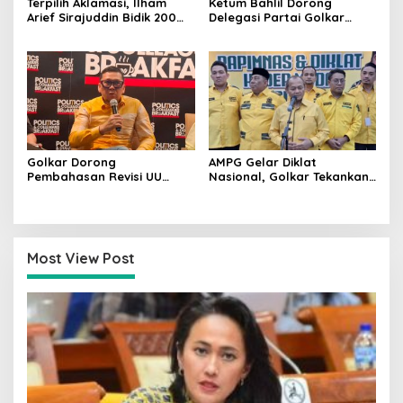
Terpilih Aklamasi, Ilham
Ketum Bahlil Dorong
Arief Sirajuddin Bidik 200
Delegasi Partai Golkar
Kursi Golkar di Sulsel pada
Pimpinan Ali Mochtar
Pemilu 2029
Ngabalin Belajar Hilirisasi
Hingga Industrialisasi dari
China
Golkar Dorong
AMPG Gelar Diklat
Pembahasan Revisi UU
Nasional, Golkar Tekankan
Pemilu Segera Dimulai,
Kader Muda Siap Hadapi
Kajian Putusan MK Sudah
Tantangan Zaman
Tuntas
Most View Post