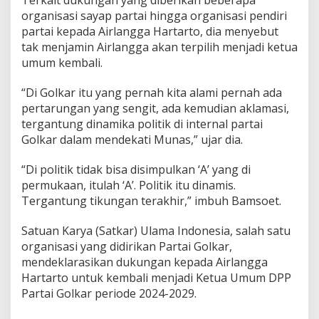
:
organisasi sayap partai hingga organisasi pendiri
T
partai kepada Airlangga Hartarto, dia menyebut
e
tak menjamin Airlangga akan terpilih menjadi ketua
r
g
umum kembali.
a
n
“Di Golkar itu yang pernah kita alami pernah ada
t
pertarungan yang sengit, ada kemudian aklamasi,
u
tergantung dinamika politik di internal partai
n
g
Golkar dalam mendekati Munas,” ujar dia.
T
i
“Di politik tidak bisa disimpulkan ‘A’ yang di
k
permukaan, itulah ‘A’. Politik itu dinamis.
u
Tergantung tikungan terakhir,” imbuh Bamsoet.
n
g
a
Satuan Karya (Satkar) Ulama Indonesia, salah satu
n
organisasi yang didirikan Partai Golkar,
T
mendeklarasikan dukungan kepada Airlangga
e
Hartarto untuk kembali menjadi Ketua Umum DPP
r
a
Partai Golkar periode 2024-2029.
k
h