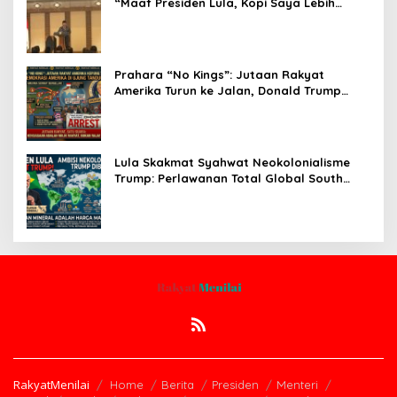
“Maaf Presiden Lula, Kopi Saya Lebih
Enak!” Guncang Forum Bisnis Jepang
Prahara “No Kings”: Jutaan Rakyat
Amerika Turun ke Jalan, Donald Trump
dalam Kepungan Protes Global!
Lula Skakmat Syahwat Neokolonialisme
Trump: Perlawanan Total Global South
Terhadap Penjajahan Gaya Baru
RakyatMenilai
Home
Berita
Presiden
Menteri