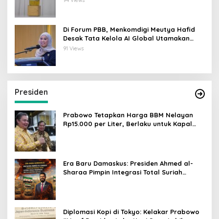
Di Forum PBB, Menkomdigi Meutya Hafid
Desak Tata Kelola AI Global Utamakan
Perlindungan Anak
91 Views
Presiden
Prabowo Tetapkan Harga BBM Nelayan
Rp15.000 per Liter, Berlaku untuk Kapal
30-200 GT
Era Baru Damaskus: Presiden Ahmed al-
Sharaa Pimpin Integrasi Total Suriah
Pasca-Penarikan Militer Amerika Serikat
Diplomasi Kopi di Tokyo: Kelakar Prabowo