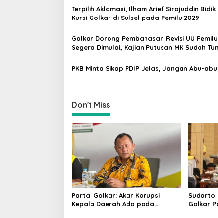
i
Terpilih Aklamasi, Ilham Arief Sirajuddin Bidik
g
Kursi Golkar di Sulsel pada Pemilu 2029
a
Golkar Dorong Pembahasan Revisi UU Pemilu
t
Segera Dimulai, Kajian Putusan MK Sudah Tu
i
PKB Minta Sikap PDIP Jelas, Jangan Abu-abu
o
n
Don't Miss
Partai Golkar: Akar Korupsi
Sudarto 
Kepala Daerah Ada pada
Golkar P
Mahalnya Biaya Politik Pilkada
Targetka