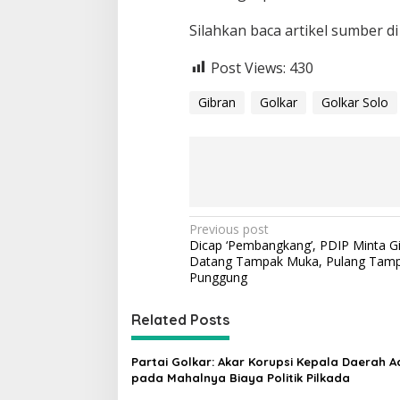
Silahkan baca artikel sumber di
Post Views:
430
Gibran
Golkar
Golkar Solo
P
Previous post
Dicap ‘Pembangkang’, PDIP Minta G
o
Datang Tampak Muka, Pulang Tam
s
Punggung
t
Related Posts
n
a
Partai Golkar: Akar Korupsi Kepala Daerah A
v
pada Mahalnya Biaya Politik Pilkada