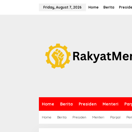
S
k
Friday, August 7, 2026
Home
Berita
Presid
i
p
t
o
c
o
n
t
e
n
t
Home
Berita
Presiden
Menteri
Par
Home
Berita
Presiden
Menteri
Parpol
Pem