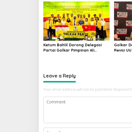
dan Dipe
Ketum Bahlil Dorong Delegasi
Golkar 
Partai Golkar Pimpinan Ali
Revisi UU
Mochtar Ngabalin Belajar
Kajian P
Hilirisasi Hingga Industrialisasi
dari China
Leave a Reply
Your email address will not be published.
Required f