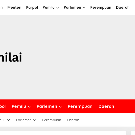
en
Menteri
Parpol
Pemilu
Parlemen
Perempuan
Daerah
pol
Pemilu
Parlemen
Perempuan
Daerah
ilu
Parlemen
Perempuan
Daerah