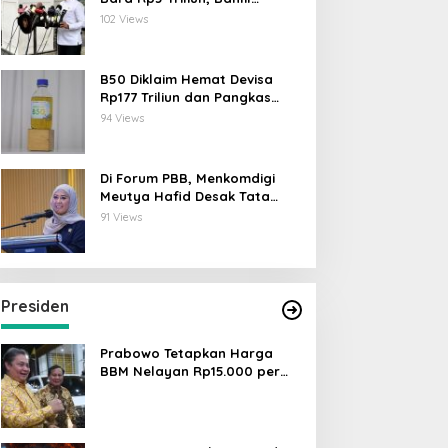
Lahadalia: ESDM Siap Berikan
102 Views
Data
B50 Diklaim Hemat Devisa
Rp177 Triliun dan Pangkas
Emisi 44 Juta Ton CO₂
94 Views
Di Forum PBB, Menkomdigi
Meutya Hafid Desak Tata
Kelola AI Global Utamakan
91 Views
Perlindungan Anak
Presiden
Prabowo Tetapkan Harga
BBM Nelayan Rp15.000 per
Liter, Berlaku untuk Kapal 30-
200 GT