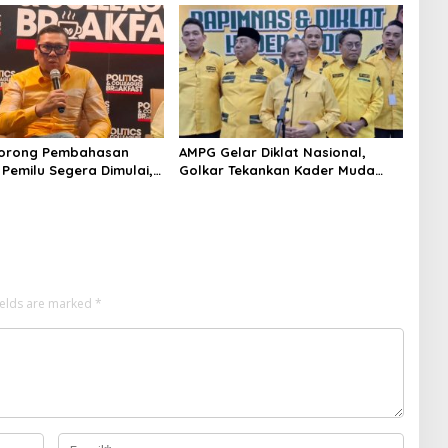
rcaya Rakyat
Dorong Pembahasan
AMPG Gelar Diklat Nasional,
 Pemilu Segera Dimulai,
Golkar Tekankan Kader Muda
utusan MK Sudah Tuntas
Siap Hadapi Tantangan Zaman
ields are marked
*