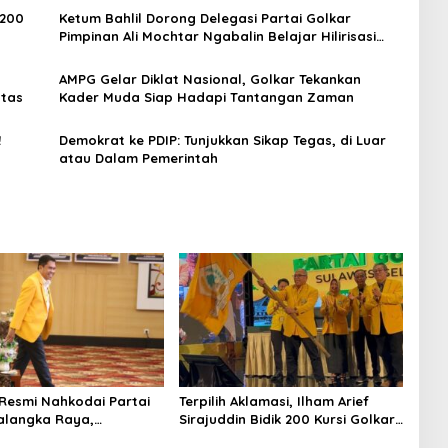
 200
Ketum Bahlil Dorong Delegasi Partai Golkar
Pimpinan Ali Mochtar Ngabalin Belajar Hilirisasi
Hingga Industrialisasi dari China
AMPG Gelar Diklat Nasional, Golkar Tekankan
ntas
Kader Muda Siap Hadapi Tantangan Zaman
!
Demokrat ke PDIP: Tunjukkan Sikap Tegas, di Luar
atau Dalam Pemerintah
Resmi Nahkodai Partai
Terpilih Aklamasi, Ilham Arief
alangka Raya,
Sirajuddin Bidik 200 Kursi Golkar
n Partai Semakin Solid
di Sulsel pada Pemilu 2029