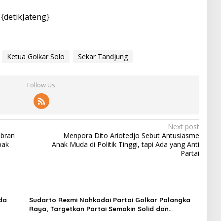
 {
detikJateng
}
Ketua Golkar Solo
Sekar Tandjung
Follow Us
Next post
ibran
Menpora Dito Ariotedjo Sebut Antusiasme
pak
Anak Muda di Politik Tinggi, tapi Ada yang Anti
Partai
da
Sudarto Resmi Nahkodai Partai Golkar Palangka
Raya, Targetkan Partai Semakin Solid dan
Dipercaya Rakyat