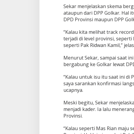
k
Sekar menjelaskan skema berga
a
ataupun dari DPP Golkar. Hal it
r
DPD Provinsi maupun DPP Golk
T
a
“Kalau kita melihat track recor
n
d
terjadi di level provinsi, seper
j
seperti Pak Ridwan Kamil,” jela
u
n
Menurut Sekar, sampai saat in
g
bergabung ke Golkar lewat DPD 
“Kalau untuk isu itu saat ini di
saya sarankan konfirmasi langs
ucapnya.
Meski begitu, Sekar menjelask
menjadi kader. Ia lalu menera
Provinsi.
“Kalau seperti Mas Rian maju s