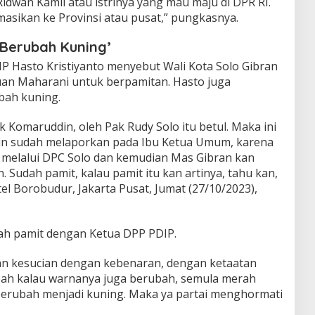
k Ridwan Kamil atau istrinya yang mau maju di DPR RI.
masikan ke Provinsi atau pusat,” pungkasnya.
Berubah Kuning’
IP Hasto Kristiyanto menyebut Wali Kota Solo Gibran
n Maharani untuk berpamitan. Hasto juga
bah kuning.
 Komaruddin, oleh Pak Rudy Solo itu betul. Maka ini
in sudah melaporkan pada Ibu Ketua Umum, karena
 melalui DPC Solo dan kemudian Mas Gibran kan
Sudah pamit, kalau pamit itu kan artinya, tahu kan,
el Borobudur, Jakarta Pusat, Jumat (27/10/2023),
h pamit dengan Ketua DPP PDIP.
an kesucian dengan kebenaran, dengan ketaatan
ubah kalau warnanya juga berubah, semula merah
berubah menjadi kuning. Maka ya partai menghormati