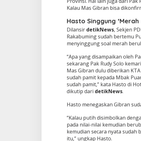
Provinsi. Hal lain juga dari Pa
Kalau Mas Gibran bisa dikonfir
Hasto Singgung ‘Merah 
Dilansir
detikNews
, Sekjen PD
Rakabuming sudah bertemu Pua
menyinggung soal merah beru
“Apa yang disampaikan oleh Pak
sekarang Pak Rudy Solo kemar
Mas Gibran dulu diberikan KTA
sudah pamit kepada Mbak Puan. 
sudah pamit,” kata Hasto di Hot
dikutip dari
detikNews
.
Hasto menegaskan Gibran suda
“Kalau putih disimbolkan deng
pada nilai-nilai kemudian ber
kemudian secara nyata sudah 
itu,” ungkap Hasto.