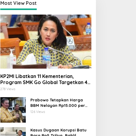
Most View Post
KP2MI Libatkan 11 Kementerian,
Program SMK Go Global Targetkan 40
Ribu Peserta Tahun Ini
278 Views
Prabowo Tetapkan Harga
BBM Nelayan Rp15.000 per
Liter, Berlaku untuk Kapal 30-
126 Views
200 GT
Kasus Dugaan Korupsi Batu
Bara Rp5 Triliun, Bahlil