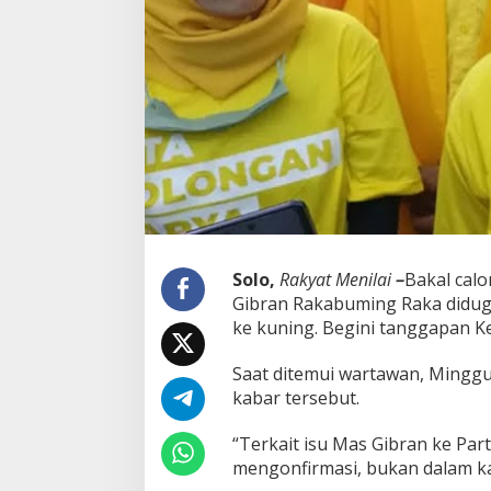
g
i
n
i
K
a
t
a
K
e
t
u
a
G
Solo,
Rakyat Menilai
–
Bakal calo
o
Gibran Rakabuming Raka diduga
l
ke kuning. Begini tanggapan Ke
k
a
r
Saat ditemui wartawan, Minggu
S
kabar tersebut.
o
l
“Terkait isu Mas Gibran ke Part
o
mengonfirmasi, bukan dalam kap
S
e