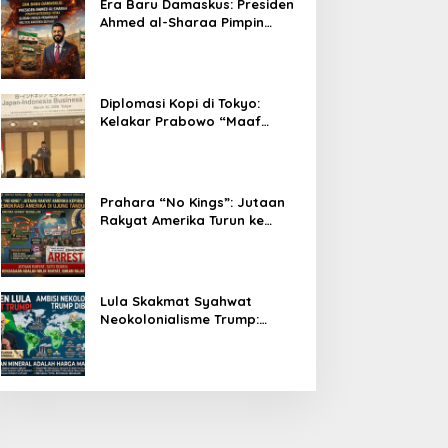
Era Baru Damaskus: Presiden
Ahmed al-Sharaa Pimpin
Integrasi Total Suriah Pasca-
Penarikan Militer Amerika
Serikat
Diplomasi Kopi di Tokyo:
Kelakar Prabowo “Maaf
Presiden Lula, Kopi Saya
Lebih Enak!” Guncang Forum
Bisnis Jepang
Prahara “No Kings”: Jutaan
Rakyat Amerika Turun ke
Jalan, Donald Trump dalam
Kepungan Protes Global!
Lula Skakmat Syahwat
Neokolonialisme Trump:
Perlawanan Total Global
South Terhadap Penjajahan
Gaya Baru