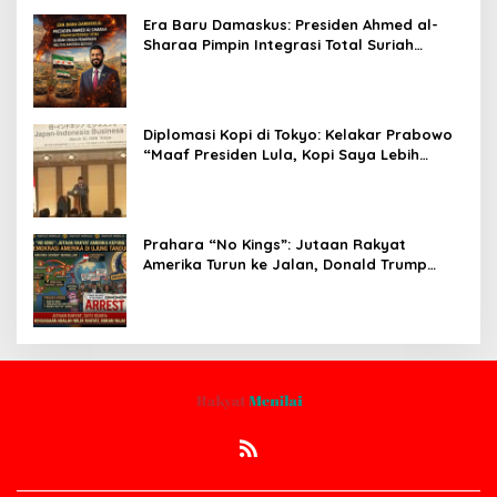
Era Baru Damaskus: Presiden Ahmed al-
Sharaa Pimpin Integrasi Total Suriah
Pasca-Penarikan Militer Amerika Serikat
Diplomasi Kopi di Tokyo: Kelakar Prabowo
“Maaf Presiden Lula, Kopi Saya Lebih
Enak!” Guncang Forum Bisnis Jepang
Prahara “No Kings”: Jutaan Rakyat
Amerika Turun ke Jalan, Donald Trump
dalam Kepungan Protes Global!