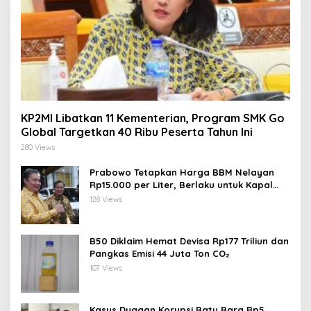
KP2MI Libatkan 11 Kementerian, Program SMK Go
Global Targetkan 40 Ribu Peserta Tahun Ini
280 Views
Prabowo Tetapkan Harga BBM Nelayan
Rp15.000 per Liter, Berlaku untuk Kapal
30-200 GT
128 Views
B50 Diklaim Hemat Devisa Rp177 Triliun dan
Pangkas Emisi 44 Juta Ton CO₂
107 Views
Kasus Dugaan Korupsi Batu Bara Rp5