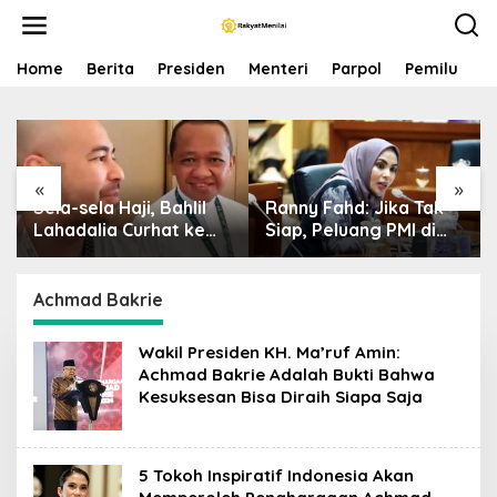
S
k
i
p
Home
Berita
Presiden
Menteri
Parpol
Pemilu
P
t
o
c
o
n
«
»
t
Sela-sela Haji, Bahlil
Ranny Fahd: Jika Tak
e
n
Lahadalia Curhat ke
Siap, Peluang PMI di
t
Raffi Ahmad: Saya
Jepang Bisa Jadi
Penasaran Siapa
Petaka bagi SDM
Pencipta Lagu MBG,
Indonesia
Achmad Bakrie
Ajak Makan
Wakil Presiden KH. Ma’ruf Amin:
Achmad Bakrie Adalah Bukti Bahwa
Kesuksesan Bisa Diraih Siapa Saja
5 Tokoh Inspiratif Indonesia Akan