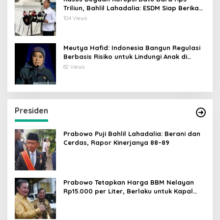
Triliun, Bahlil Lahadalia: ESDM Siap Berikan
Data
104 Views
Meutya Hafid: Indonesia Bangun Regulasi
Berbasis Risiko untuk Lindungi Anak di
Dunia Digital
82 Views
Presiden
Prabowo Puji Bahlil Lahadalia: Berani dan
Cerdas, Rapor Kinerjanya 88–89
Prabowo Tetapkan Harga BBM Nelayan
Rp15.000 per Liter, Berlaku untuk Kapal
30-200 GT