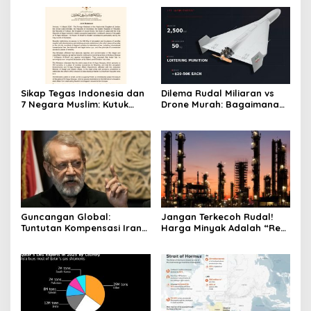
Sikap Tegas Indonesia dan
Dilema Rudal Miliaran vs
7 Negara Muslim: Kutuk
Drone Murah: Bagaimana
Keras Penutupan Masjid Al-
Shahed-136 Iran Menguras
Aqsa oleh Israel
Anggaran Pertahanan
Udara Dunia
Guncangan Global:
Jangan Terkecoh Rudal!
Tuntutan Kompensasi Iran
Harga Minyak Adalah “Rem
dan Ancaman Runtuhnya
Darurat” Satu-satunya
Stabilitas Pasar
untuk Hentikan Perang AS-
Israel vs Iran