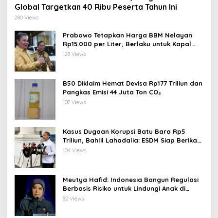
Global Targetkan 40 Ribu Peserta Tahun Ini
280 Views
Prabowo Tetapkan Harga BBM Nelayan
Rp15.000 per Liter, Berlaku untuk Kapal
30-200 GT
128 Views
B50 Diklaim Hemat Devisa Rp177 Triliun dan
Pangkas Emisi 44 Juta Ton CO₂
107 Views
Kasus Dugaan Korupsi Batu Bara Rp5
Triliun, Bahlil Lahadalia: ESDM Siap Berikan
Data
104 Views
Meutya Hafid: Indonesia Bangun Regulasi
Berbasis Risiko untuk Lindungi Anak di
Dunia Digital
82 Views