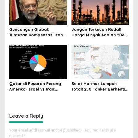
Guncangan Global:
Jangan Terkecoh Rudal!
Tuntutan Kompensasi Iran
Harga Minyak Adalah “Rem
dan Ancaman Runtuhnya
Darurat” Satu-satunya
Stabilitas Pasar
untuk Hentikan Perang AS-
Israel vs Iran
Qatar di Pusaran Perang
Selat Hormuz Lumpuh
Amerika-Israel vs Iran:
Total! 250 Tanker Berhenti
Lumpuhnya Pasokan LNG
Bergerak, Nadi Energi Asia
dan Ancaman Krisis Energi
Resmi Terputus
Global
Leave a Reply
Your email address will not be published.
Required fields are
marked
*