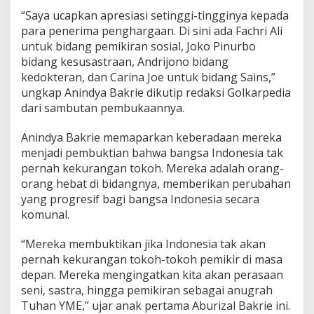
n
“Saya ucapkan apresiasi setinggi-tingginya kepada
K
para penerima penghargaan. Di sini ada Fachri Ali
i
untuk bidang pemikiran sosial, Joko Pinurbo
p
r
bidang kesusastraan, Andrijono bidang
a
kedokteran, dan Carina Joe untuk bidang Sains,”
h
ungkap Anindya Bakrie dikutip redaksi Golkarpedia
P
dari sambutan pembukaannya.
o
s
i
Anindya Bakrie memaparkan keberadaan mereka
t
menjadi pembuktian bahwa bangsa Indonesia tak
i
pernah kekurangan tokoh. Mereka adalah orang-
f
orang hebat di bidangnya, memberikan perubahan
A
n
yang progresif bagi bangsa Indonesia secara
a
komunal.
k
B
“Mereka membuktikan jika Indonesia tak akan
a
pernah kekurangan tokoh-tokoh pemikir di masa
n
g
depan. Mereka mengingatkan kita akan perasaan
s
seni, sastra, hingga pemikiran sebagai anugrah
a
Tuhan YME,” ujar anak pertama Aburizal Bakrie ini.