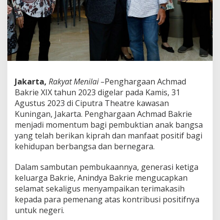
a
k
r
i
e
X
I
X
M
Jakarta,
Rakyat Menilai –
Penghargaan Achmad
o
Bakrie XIX tahun 2023 digelar pada Kamis, 31
m
e
Agustus 2023 di Ciputra Theatre kawasan
n
Kuningan, Jakarta. Penghargaan Achmad Bakrie
t
menjadi momentum bagi pembuktian anak bangsa
u
yang telah berikan kiprah dan manfaat positif bagi
m
kehidupan berbangsa dan bernegara.
P
e
m
Dalam sambutan pembukaannya, generasi ketiga
b
keluarga Bakrie, Anindya Bakrie mengucapkan
u
selamat sekaligus menyampaikan terimakasih
k
kepada para pemenang atas kontribusi positifnya
t
i
untuk negeri.
a