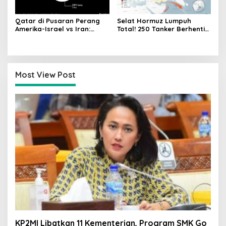
Qatar di Pusaran Perang
Selat Hormuz Lumpuh
Amerika-Israel vs Iran:
Total! 250 Tanker Berhenti
Lumpuhnya Pasokan LNG
Bergerak, Nadi Energi Asia
dan Ancaman Krisis Energi
Resmi Terputus
Global
Most View Post
KP2MI Libatkan 11 Kementerian, Program SMK Go