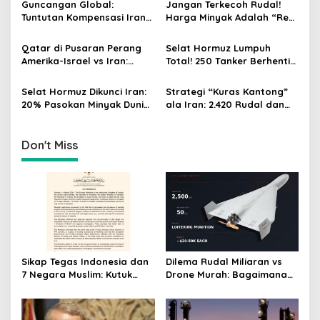
g
Guncangan Global:
Jangan Terkecoh Rudal!
Udara Dunia
Tuntutan Kompensasi Iran
Harga Minyak Adalah “Rem
a
dan Ancaman Runtuhnya
Darurat” Satu-satunya
t
Stabilitas Pasar
untuk Hentikan Perang AS-
Qatar di Pusaran Perang
Selat Hormuz Lumpuh
Israel vs Iran
i
Amerika-Israel vs Iran:
Total! 250 Tanker Berhenti
Lumpuhnya Pasokan LNG
Bergerak, Nadi Energi Asia
o
dan Ancaman Krisis Energi
Resmi Terputus
Selat Hormuz Dikunci Iran:
Strategi “Kuras Kantong”
n
Global
20% Pasokan Minyak Dunia
ala Iran: 2.420 Rudal dan
Terancam Lumpuh, Rute
Drone Hantam AS-Israel,
Alternatif Ternyata Hanya
Pertahanan Barat Tekor
Mitos!
Triliunan!
Don't Miss
Sikap Tegas Indonesia dan
Dilema Rudal Miliaran vs
7 Negara Muslim: Kutuk
Drone Murah: Bagaimana
Keras Penutupan Masjid Al-
Shahed-136 Iran Menguras
Aqsa oleh Israel
Anggaran Pertahanan
Udara Dunia