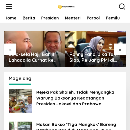
S
k
i
p
Home
Berita
Presiden
Menteri
Parpol
Pemilu
P
t
o
c
o
n
«
»
t
Sela-sela Haji, Bahlil
Ranny Fahd: Jika Tak
e
n
Lahadalia Curhat ke
Siap, Peluang PMI di
t
Raffi Ahmad: Saya
Jepang Bisa Jadi
Penasaran Siapa
Petaka bagi SDM
Pencipta Lagu MBG,
Indonesia
Magelang
Ajak Makan
Rejeki Pak Sholeh, Tidak Menyangka
Warung Baksonya Kedatangan
Presiden Jokowi dan Prabowo
Makan Bakso ‘Tiga Mangkok’ Bareng