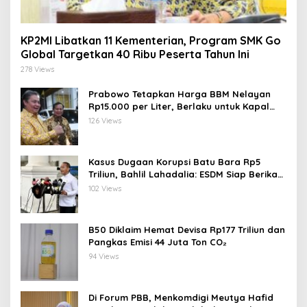
KP2MI Libatkan 11 Kementerian, Program SMK Go
Global Targetkan 40 Ribu Peserta Tahun Ini
278 Views
Prabowo Tetapkan Harga BBM Nelayan
Rp15.000 per Liter, Berlaku untuk Kapal
30-200 GT
126 Views
Kasus Dugaan Korupsi Batu Bara Rp5
Triliun, Bahlil Lahadalia: ESDM Siap Berikan
Data
102 Views
B50 Diklaim Hemat Devisa Rp177 Triliun dan
Pangkas Emisi 44 Juta Ton CO₂
94 Views
Di Forum PBB, Menkomdigi Meutya Hafid