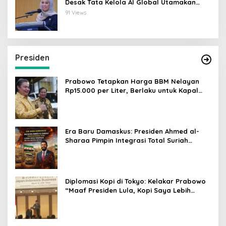
Desak Tata Kelola AI Global Utamakan
Perlindungan Anak
91 Views
Presiden
Prabowo Tetapkan Harga BBM Nelayan
Rp15.000 per Liter, Berlaku untuk Kapal
30-200 GT
Era Baru Damaskus: Presiden Ahmed al-
Sharaa Pimpin Integrasi Total Suriah
Pasca-Penarikan Militer Amerika Serikat
Diplomasi Kopi di Tokyo: Kelakar Prabowo
“Maaf Presiden Lula, Kopi Saya Lebih
Enak!” Guncang Forum Bisnis Jepang