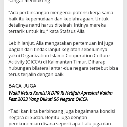
sangat mendukung.
e
d
“Ada perbincangan mengenai potensi kerja sama
j
baik itu kepemudaan dan keolahragaan. Untuk
o
T
detailnya nanti harus ditelaah. Intinya mereka
e
tertarik untuk itu,” kata Stafsus Alia.
r
i
Lebih lanjut, Alia mengatakan pertemuan ini juga
m
bagian dari tindak lanjut kegiatan sebelumnya
a
K
yakni Organization Islamic Cooperation Culture
u
Acitivity (OICCA) di Kalimantan Timur. Diharap
n
hubungan bilateral antar-dua negara tersebut bisa
j
terus terjalin dengan baik.
u
n
g
BACA JUGA
a
Wakil Ketua Komisi X DPR RI Hetifah Apresiasi Kaltim
n
Fest 2023 Yang Diikuti 56 Negara OICCA
D
u
b
“Tadi kan kita berbincang juga bagaimana kondisi
e
negara di Sudan. Begitu juga dengan
s
perekonomian disana seperti apa. Lalu juga dan
S