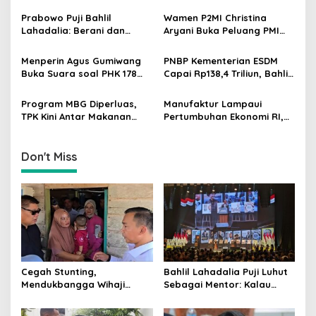
g
Dorong Program Genting
Saya Tekan Investor, Itu
Bantu Rumah Layak Huni
Ajaran Beliau
Prabowo Puji Bahlil
Wamen P2MI Christina
a
Lahadalia: Berani dan
Aryani Buka Peluang PMI
t
Cerdas, Rapor Kinerjanya
Kerja ke Ceko, Ini Sektor
88–89
dan Syaratnya
i
Menperin Agus Gumiwang
PNBP Kementerian ESDM
Buka Suara soal PHK 178
Capai Rp138,4 Triliun, Bahlil
o
Buruh PT Namnam Fashion
Tegaskan Komitmen
n
Industries
Akuntabilitas
Program MBG Diperluas,
Manufaktur Lampaui
TPK Kini Antar Makanan
Pertumbuhan Ekonomi RI,
Bergizi untuk Ibu Hamil dan
Menperin Agus Gumiwang
Balita
Soroti Keberhasilan
Industrialisasi
Don't Miss
Cegah Stunting,
Bahlil Lahadalia Puji Luhut
Mendukbangga Wihaji
Sebagai Mentor: Kalau
Dorong Program Genting
Saya Tekan Investor, Itu
Bantu Rumah Layak Huni
Ajaran Beliau