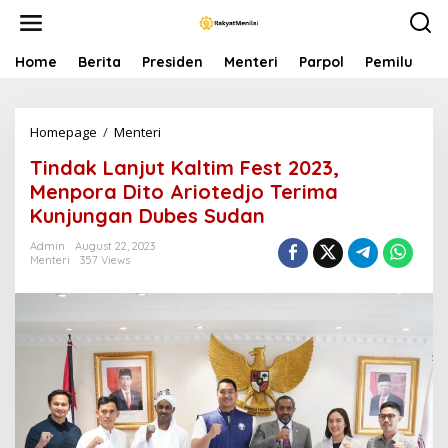
S
k
i
p
Home
Berita
Presiden
Menteri
Parpol
Pemilu
P
t
o
c
Homepage
/
Menteri
T
o
i
n
Tindak Lanjut Kaltim Fest 2023,
n
t
d
e
Menpora Dito Ariotedjo Terima
a
n
Kunjungan Dubes Sudan
k
t
L
Admin
August 22, 2023
a
Menteri
357 Views
n
j
u
t
K
a
l
t
i
m