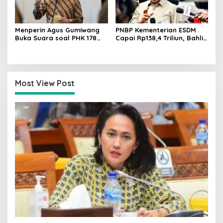
Menperin Agus Gumiwang
PNBP Kementerian ESDM
Buka Suara soal PHK 178
Capai Rp138,4 Triliun, Bahlil
Buruh PT Namnam Fashion
Tegaskan Komitmen
Industries
Akuntabilitas
Most View Post