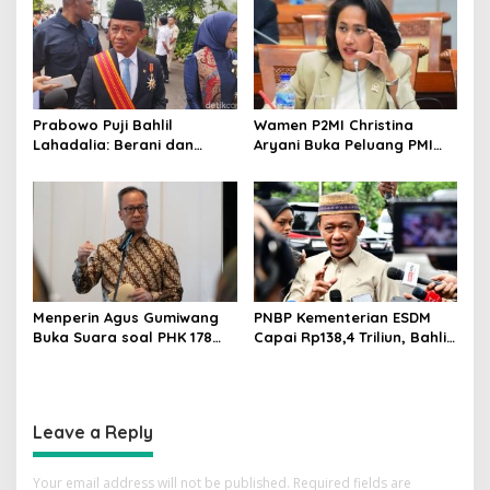
Prabowo Puji Bahlil
Wamen P2MI Christina
Lahadalia: Berani dan
Aryani Buka Peluang PMI
Cerdas, Rapor Kinerjanya
Kerja ke Ceko, Ini Sektor
88–89
dan Syaratnya
Menperin Agus Gumiwang
PNBP Kementerian ESDM
Buka Suara soal PHK 178
Capai Rp138,4 Triliun, Bahlil
Buruh PT Namnam Fashion
Tegaskan Komitmen
Industries
Akuntabilitas
Leave a Reply
Your email address will not be published.
Required fields are