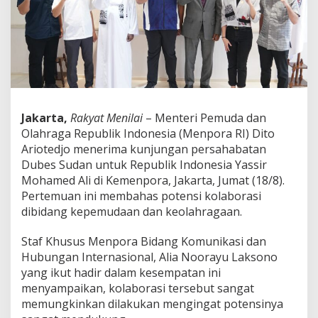
F
e
s
t
2
0
2
3
,
Jakarta,
Rakyat Menilai
– Menteri Pemuda dan
M
Olahraga Republik Indonesia (Menpora RI) Dito
e
n
Ariotedjo menerima kunjungan persahabatan
p
Dubes Sudan untuk Republik Indonesia Yassir
o
Mohamed Ali di Kemenpora, Jakarta, Jumat (18/8).
r
Pertemuan ini membahas potensi kolaborasi
a
dibidang kepemudaan dan keolahragaan.
D
i
t
Staf Khusus Menpora Bidang Komunikasi dan
o
Hubungan Internasional, Alia Noorayu Laksono
A
yang ikut hadir dalam kesempatan ini
r
menyampaikan, kolaborasi tersebut sangat
i
o
memungkinkan dilakukan mengingat potensinya
t