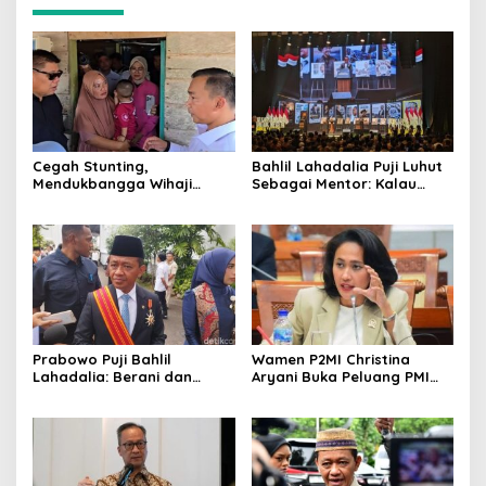
Cegah Stunting,
Bahlil Lahadalia Puji Luhut
Mendukbangga Wihaji
Sebagai Mentor: Kalau
Dorong Program Genting
Saya Tekan Investor, Itu
Bantu Rumah Layak Huni
Ajaran Beliau
Prabowo Puji Bahlil
Wamen P2MI Christina
Lahadalia: Berani dan
Aryani Buka Peluang PMI
Cerdas, Rapor Kinerjanya
Kerja ke Ceko, Ini Sektor
88–89
dan Syaratnya