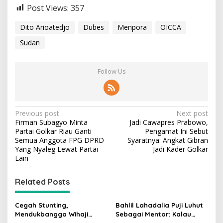
Post Views:
357
Dito Arioatedjo
Dubes
Menpora
OICCA
Sudan
Follow Us
P
Previous post
Next post
Firman Subagyo Minta
Jadi Cawapres Prabowo,
o
Partai Golkar Riau Ganti
Pengamat Ini Sebut
s
Semua Anggota FPG DPRD
Syaratnya: Angkat Gibran
Yang Nyaleg Lewat Partai
Jadi Kader Golkar
t
Lain
n
Related Posts
a
v
Cegah Stunting,
Bahlil Lahadalia Puji Luhut
i
Mendukbangga Wihaji
Sebagai Mentor: Kalau