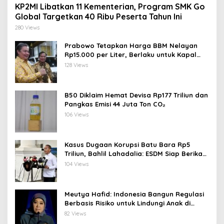
KP2MI Libatkan 11 Kementerian, Program SMK Go
Global Targetkan 40 Ribu Peserta Tahun Ini
280 Views
Prabowo Tetapkan Harga BBM Nelayan
Rp15.000 per Liter, Berlaku untuk Kapal
30-200 GT
128 Views
B50 Diklaim Hemat Devisa Rp177 Triliun dan
Pangkas Emisi 44 Juta Ton CO₂
106 Views
Kasus Dugaan Korupsi Batu Bara Rp5
Triliun, Bahlil Lahadalia: ESDM Siap Berikan
Data
104 Views
Meutya Hafid: Indonesia Bangun Regulasi
Berbasis Risiko untuk Lindungi Anak di
Dunia Digital
82 Views