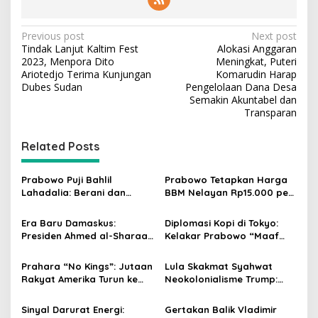
P
Previous post
Next post
Tindak Lanjut Kaltim Fest
Alokasi Anggaran
o
2023, Menpora Dito
Meningkat, Puteri
s
Ariotedjo Terima Kunjungan
Komarudin Harap
Dubes Sudan
Pengelolaan Dana Desa
t
Semakin Akuntabel dan
Transparan
n
a
Related Posts
v
i
Prabowo Puji Bahlil
Prabowo Tetapkan Harga
g
Lahadalia: Berani dan
BBM Nelayan Rp15.000 per
Cerdas, Rapor Kinerjanya
Liter, Berlaku untuk Kapal
a
88–89
30-200 GT
Era Baru Damaskus:
Diplomasi Kopi di Tokyo:
t
Presiden Ahmed al-Sharaa
Kelakar Prabowo “Maaf
Pimpin Integrasi Total
Presiden Lula, Kopi Saya
i
Suriah Pasca-Penarikan
Lebih Enak!” Guncang
Prahara “No Kings”: Jutaan
Lula Skakmat Syahwat
o
Militer Amerika Serikat
Forum Bisnis Jepang
Rakyat Amerika Turun ke
Neokolonialisme Trump:
n
Jalan, Donald Trump
Perlawanan Total Global
dalam Kepungan Protes
South Terhadap Penjajahan
Sinyal Darurat Energi:
Gertakan Balik Vladimir
Global!
Gaya Baru