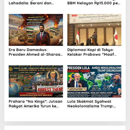
Lahadalia: Berani dan
BBM Nelayan Rp15.000 per
Cerdas, Rapor Kinerjanya
Liter, Berlaku untuk Kapal
88–89
30-200 GT
Era Baru Damaskus:
Diplomasi Kopi di Tokyo:
Presiden Ahmed al-Sharaa
Kelakar Prabowo “Maaf
Pimpin Integrasi Total
Presiden Lula, Kopi Saya
Suriah Pasca-Penarikan
Lebih Enak!” Guncang
Militer Amerika Serikat
Forum Bisnis Jepang
Prahara “No Kings”: Jutaan
Lula Skakmat Syahwat
Rakyat Amerika Turun ke
Neokolonialisme Trump:
Jalan, Donald Trump
Perlawanan Total Global
dalam Kepungan Protes
South Terhadap Penjajahan
Global!
Gaya Baru