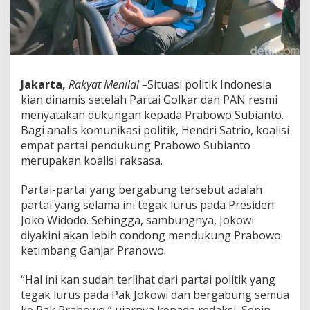
o
,
P
e
n
g
a
Jakarta,
Rakyat Menilai –
Situasi politik Indonesia
m
kian dinamis setelah Partai Golkar dan PAN resmi
a
menyatakan dukungan kepada Prabowo Subianto.
t
Bagi analis komunikasi politik, Hendri Satrio, koalisi
I
n
empat partai pendukung Prabowo Subianto
i
merupakan koalisi raksasa.
S
e
Partai-partai yang bergabung tersebut adalah
b
partai yang selama ini tegak lurus pada Presiden
u
t
Joko Widodo. Sehingga, sambungnya, Jokowi
S
diyakini akan lebih condong mendukung Prabowo
y
ketimbang Ganjar Pranowo.
a
r
“Hal ini kan sudah terlihat dari partai politik yang
a
t
tegak lurus pada Pak Jokowi dan bergabung semua
n