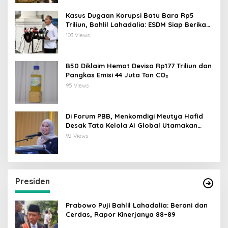
Kasus Dugaan Korupsi Batu Bara Rp5
Triliun, Bahlil Lahadalia: ESDM Siap Berikan
Data
103 Views
B50 Diklaim Hemat Devisa Rp177 Triliun dan
Pangkas Emisi 44 Juta Ton CO₂
95 Views
Di Forum PBB, Menkomdigi Meutya Hafid
Desak Tata Kelola AI Global Utamakan
Perlindungan Anak
92 Views
Presiden
Prabowo Puji Bahlil Lahadalia: Berani dan
Cerdas, Rapor Kinerjanya 88–89