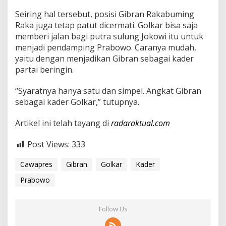
o
Seiring hal tersebut, posisi Gibran Rakabuming
l
k
Raka juga tetap patut dicermati. Golkar bisa saja
a
memberi jalan bagi putra sulung Jokowi itu untuk
r
menjadi pendamping Prabowo. Caranya mudah,
yaitu dengan menjadikan Gibran sebagai kader
partai beringin.
“Syaratnya hanya satu dan simpel. Angkat Gibran
sebagai kader Golkar,” tutupnya.
Artikel ini telah tayang di
radaraktual.com
Post Views:
333
Cawapres
Gibran
Golkar
Kader
Prabowo
Follow Us