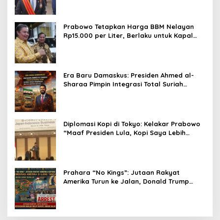
Prabowo Tetapkan Harga BBM Nelayan
Rp15.000 per Liter, Berlaku untuk Kapal
30-200 GT
Era Baru Damaskus: Presiden Ahmed al-
Sharaa Pimpin Integrasi Total Suriah
Pasca-Penarikan Militer Amerika Serikat
Diplomasi Kopi di Tokyo: Kelakar Prabowo
“Maaf Presiden Lula, Kopi Saya Lebih
Enak!” Guncang Forum Bisnis Jepang
Prahara “No Kings”: Jutaan Rakyat
Amerika Turun ke Jalan, Donald Trump
dalam Kepungan Protes Global!