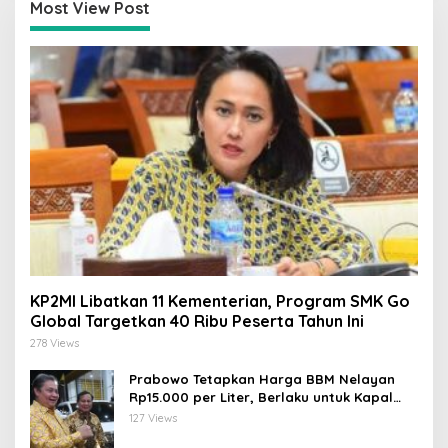
Most View Post
KP2MI Libatkan 11 Kementerian, Program SMK Go
Global Targetkan 40 Ribu Peserta Tahun Ini
278 Views
Prabowo Tetapkan Harga BBM Nelayan
Rp15.000 per Liter, Berlaku untuk Kapal
30-200 GT
127 Views