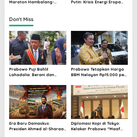
Maraton Hambalang-
Putin: Krisis Energi Eropa
Istana, Prabowo dan Bahlil
Menuju Gelombang Kedua
Susun Strategi Lawan
yang Lebih Mematikan
Guncangan Global
Don't Miss
Prabowo Puji Bahlil
Prabowo Tetapkan Harga
Lahadalia: Berani dan
BBM Nelayan Rp15.000 per
Cerdas, Rapor Kinerjanya
Liter, Berlaku untuk Kapal
88–89
30-200 GT
Era Baru Damaskus:
Diplomasi Kopi di Tokyo:
Presiden Ahmed al-Sharaa
Kelakar Prabowo “Maaf
Pimpin Integrasi Total
Presiden Lula, Kopi Saya