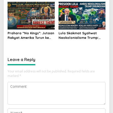
Suriah Pasca-Penarikan
Lebih Enak!” Guncang
Militer Amerika Serikat
Forum Bisnis Jepang
Prahara “No Kings”: Jutaan
Lula Skakmat Syahwat
Rakyat Amerika Turun ke
Neokolonialisme Trump:
Jalan, Donald Trump
Perlawanan Total Global
dalam Kepungan Protes
South Terhadap Penjajahan
Global!
Gaya Baru
Leave a Reply
Your email address will not be published.
Required fields are
marked
*