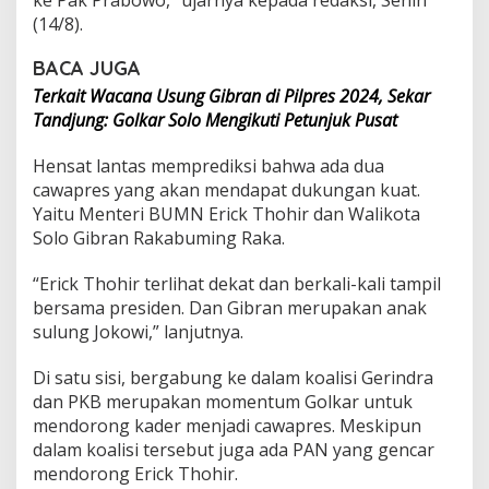
ke Pak Prabowo,” ujarnya kepada redaksi, Senin
y
(14/8).
a
:
BACA JUGA
A
n
Terkait Wacana Usung Gibran di Pilpres 2024, Sekar
g
Tandjung: Golkar Solo Mengikuti Petunjuk Pusat
k
a
Hensat lantas memprediksi bahwa ada dua
t
G
cawapres yang akan mendapat dukungan kuat.
i
Yaitu Menteri BUMN Erick Thohir dan Walikota
b
Solo Gibran Rakabuming Raka.
r
a
“Erick Thohir terlihat dekat dan berkali-kali tampil
n
J
bersama presiden. Dan Gibran merupakan anak
a
sulung Jokowi,” lanjutnya.
d
i
Di satu sisi, bergabung ke dalam koalisi Gerindra
K
dan PKB merupakan momentum Golkar untuk
a
d
mendorong kader menjadi cawapres. Meskipun
e
dalam koalisi tersebut juga ada PAN yang gencar
r
mendorong Erick Thohir.
G