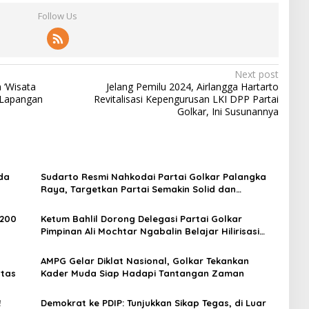
Follow Us
Next post
 ‘Wisata
Jelang Pemilu 2024, Airlangga Hartarto
 Lapangan
Revitalisasi Kepengurusan LKI DPP Partai
Golkar, Ini Susunannya
da
Sudarto Resmi Nahkodai Partai Golkar Palangka
Raya, Targetkan Partai Semakin Solid dan
Dipercaya Rakyat
 200
Ketum Bahlil Dorong Delegasi Partai Golkar
Pimpinan Ali Mochtar Ngabalin Belajar Hilirisasi
Hingga Industrialisasi dari China
AMPG Gelar Diklat Nasional, Golkar Tekankan
ntas
Kader Muda Siap Hadapi Tantangan Zaman
!
Demokrat ke PDIP: Tunjukkan Sikap Tegas, di Luar