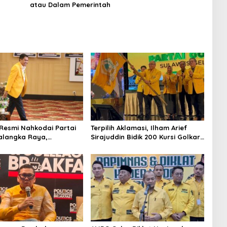
atau Dalam Pemerintah
Resmi Nahkodai Partai
Terpilih Aklamasi, Ilham Arief
alangka Raya,
Sirajuddin Bidik 200 Kursi Golkar
n Partai Semakin Solid
di Sulsel pada Pemilu 2029
rcaya Rakyat