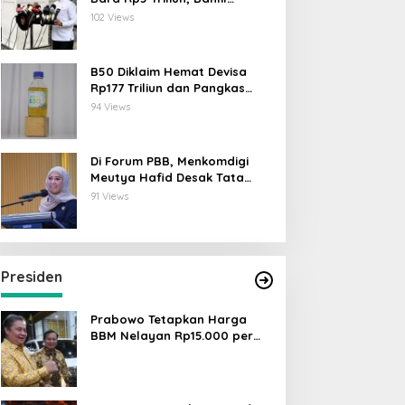
Lahadalia: ESDM Siap Berikan
102 Views
Data
B50 Diklaim Hemat Devisa
Rp177 Triliun dan Pangkas
Emisi 44 Juta Ton CO₂
94 Views
Di Forum PBB, Menkomdigi
Meutya Hafid Desak Tata
Kelola AI Global Utamakan
91 Views
Perlindungan Anak
Presiden
Prabowo Tetapkan Harga
BBM Nelayan Rp15.000 per
Liter, Berlaku untuk Kapal 30-
200 GT