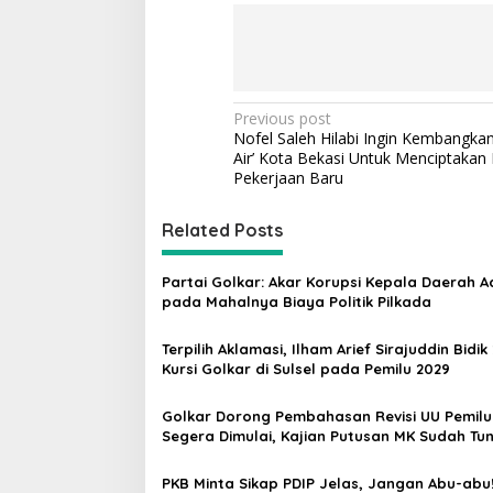
P
Previous post
Nofel Saleh Hilabi Ingin Kembangkan
o
Air’ Kota Bekasi Untuk Menciptakan
s
Pekerjaan Baru
t
Related Posts
n
a
Partai Golkar: Akar Korupsi Kepala Daerah A
v
pada Mahalnya Biaya Politik Pilkada
i
Terpilih Aklamasi, Ilham Arief Sirajuddin Bidik
g
Kursi Golkar di Sulsel pada Pemilu 2029
a
Golkar Dorong Pembahasan Revisi UU Pemilu
t
Segera Dimulai, Kajian Putusan MK Sudah Tu
i
PKB Minta Sikap PDIP Jelas, Jangan Abu-abu