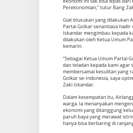
ekonomi ini tak bisa lepas dari
m
Perekonomian,” tutur Bang Zak
p
u
Giat blusukan yang dilakukan 
Partai Golkar senantiasa hadir
Iskandar mengimbau kepada ka
dilakukan oleh Ketua Umum Part
kemarin.
“Sebagai Ketua Umum Partai Go
dan teladan kepada kami agar s
membersamai kesulitan yang raky
Golkar se-Indonesia, saya optim
Zaki Iskandar.
Dalam kesempatan itu, Airlan
warga. Ia menanyakan mengena
ekonomi yang ditanggung kelua
paruh baya yang merawat istriny
hanya bisa berbaring di ranjan