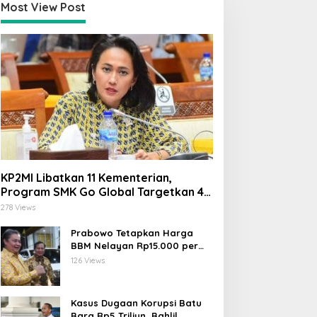
Most View Post
KP2MI Libatkan 11 Kementerian,
Program SMK Go Global Targetkan 40
Ribu Peserta Tahun Ini
278 Views
Prabowo Tetapkan Harga
BBM Nelayan Rp15.000 per
Liter, Berlaku untuk Kapal 30-
126 Views
200 GT
Kasus Dugaan Korupsi Batu
Bara Rp5 Triliun, Bahlil