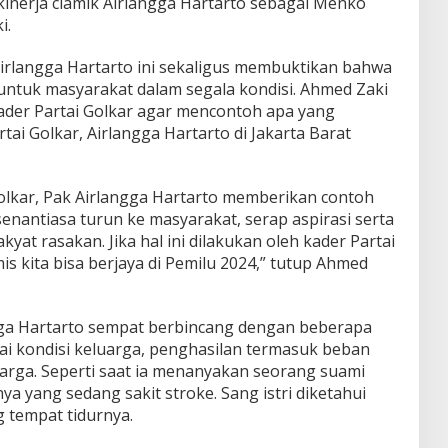
 kinerja ciamik Airlangga Hartarto sebagai Menko
i.
Airlangga Hartarto ini sekaligus membuktikan bahwa
 untuk masyarakat dalam segala kondisi. Ahmed Zaki
der Partai Golkar agar mencontoh apa yang
ai Golkar, Airlangga Hartarto di Jakarta Barat
lkar, Pak Airlangga Hartarto memberikan contoh
enantiasa turun ke masyarakat, serap aspirasi serta
at rasakan. Jika hal ini dilakukan oleh kader Partai
is kita bisa berjaya di Pemilu 2024,” tutup Ahmed
gga Hartarto sempat berbincang dengan beberapa
i kondisi keluarga, penghasilan termasuk beban
rga. Seperti saat ia menanyakan seorang suami
a yang sedang sakit stroke. Sang istri diketahui
g tempat tidurnya.