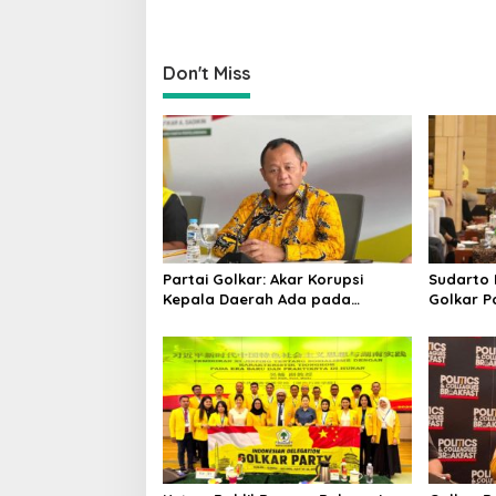
o
n
Don't Miss
Partai Golkar: Akar Korupsi
Sudarto 
Kepala Daerah Ada pada
Golkar P
Mahalnya Biaya Politik Pilkada
Targetka
dan Dipe