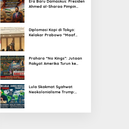
Era Baru Damaskus: Presiden
Ahmed al-Sharaa Pimpin
Integrasi Total Suriah Pasca-
Penarikan Militer Amerika
Serikat
Diplomasi Kopi di Tokyo:
Kelakar Prabowo “Maaf
Presiden Lula, Kopi Saya
Lebih Enak!” Guncang Forum
Bisnis Jepang
Prahara “No Kings”: Jutaan
Rakyat Amerika Turun ke
Jalan, Donald Trump dalam
Kepungan Protes Global!
Lula Skakmat Syahwat
Neokolonialisme Trump:
Perlawanan Total Global
South Terhadap Penjajahan
Gaya Baru