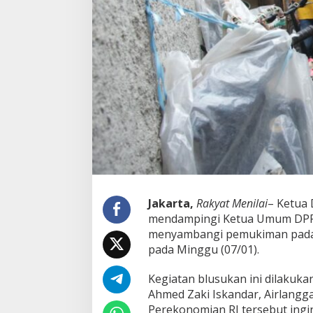
a
n
A
i
r
l
a
n
g
g
a
H
a
r
t
a
Jakarta,
Rakyat Menilai
– Ketua 
r
mendampingi Ketua Umum DPP P
t
menyambangi pemukiman padat 
o
pada Minggu (07/01).
P
a
d
Kegiatan blusukan ini dilakuka
a
Ahmed Zaki Iskandar, Airlangg
K
Perekonomian RI tersebut ingi
e