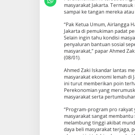
masyarakat Jakarta. Termasuk
s
u
sampai ke tangan mereka atau 
l
i
“Pak Ketua Umum, Airlangga Ha
t
Jakarta di pemukiman padat p
a
Selain ingin tahu kondisi masy
n
M
penyaluran bantuan sosial sepe
a
masyarakat,” papar Ahmed Zaki
s
(08/01).
y
a
Ahmed Zaki Iskandar lantas me
r
a
masyarakat ekonomi lemah di J
k
ini turut memberikan poin ter
a
Perekonomian yang merumuskan 
t
masyarakat serta pertumbuhan e
K
u
r
“Program-program pro rakyat 
a
masyarakat sangat membantu s
n
melambung tinggi akibat mundu
g
daya beli masyarakat terjaga, p
M
a