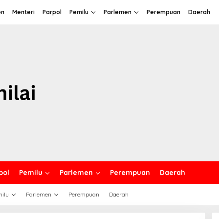
en
Menteri
Parpol
Pemilu
Parlemen
Perempuan
Daerah
pol
Pemilu
Parlemen
Perempuan
Daerah
ilu
Parlemen
Perempuan
Daerah