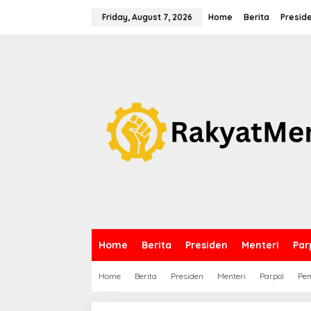
S
k
Friday, August 7, 2026
Home
Berita
Presid
i
p
t
o
c
o
n
t
e
n
t
Home
Berita
Presiden
Menteri
Par
Home
Berita
Presiden
Menteri
Parpol
Pem