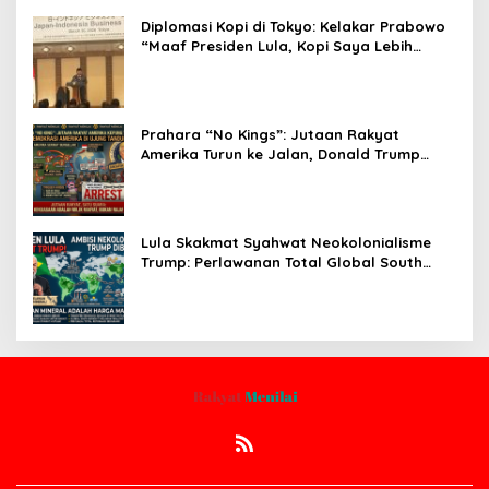
Diplomasi Kopi di Tokyo: Kelakar Prabowo
“Maaf Presiden Lula, Kopi Saya Lebih
Enak!” Guncang Forum Bisnis Jepang
Prahara “No Kings”: Jutaan Rakyat
Amerika Turun ke Jalan, Donald Trump
dalam Kepungan Protes Global!
Lula Skakmat Syahwat Neokolonialisme
Trump: Perlawanan Total Global South
Terhadap Penjajahan Gaya Baru