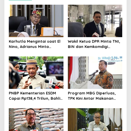
Karhutla Mengintai saat El
Wakil Ketua DPR Minta TNI,
Nino, Adrianus Minta
BIN dan Kemkomdigi
Kementerian Kehutanan
Perkuat Deteksi Dini serta
Bergerak Lebih Serius
Tangkal Disinformasi
PNBP Kementerian ESDM
Program MBG Diperluas,
Capai Rp138,4 Triliun, Bahlil
TPK Kini Antar Makanan
Tegaskan Komitmen
Bergizi untuk Ibu Hamil dan
Akuntabilitas
Balita