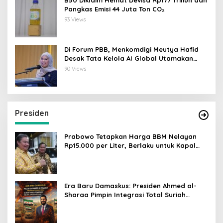
B50 Diklaim Hemat Devisa Rp177 Triliun dan
Pangkas Emisi 44 Juta Ton CO₂
93 Views
Di Forum PBB, Menkomdigi Meutya Hafid
Desak Tata Kelola AI Global Utamakan
Perlindungan Anak
90 Views
Presiden
Prabowo Tetapkan Harga BBM Nelayan
Rp15.000 per Liter, Berlaku untuk Kapal
30-200 GT
Era Baru Damaskus: Presiden Ahmed al-
Sharaa Pimpin Integrasi Total Suriah
Pasca-Penarikan Militer Amerika Serikat