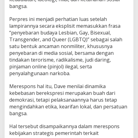
n
bangsa.
c
a
Perpres ini menjadi perhatian luas setelah
m
lampirannya secara eksplisit memasukkan frasa
a
n
“penyebaran budaya Lesbian, Gay, Bisexual,
N
Transgender, and Queer (LGBTQ)” sebagai salah
o
satu bentuk ancaman nonmiliter, khususnya
n
penyebaran di media sosial, bersama dengan
m
i
tindakan terorisme, radikalisme, judi daring,
l
pinjaman online (pinjol) ilegal, serta
i
penyalahgunaan narkoba.
t
e
Merespons hal itu, Dave menilai dinamika
r
J
kebebasan berekspresi merupakan buah dari
a
demokrasi, tetapi pelaksanaannya harus tetap
d
mengindahkan etika, kearifan lokal, dan persatuan
i
bangsa.
S
o
r
Hal tersebut disampaikannya dalam merespons
o
kebijakan strategis pemerintah terkait
t