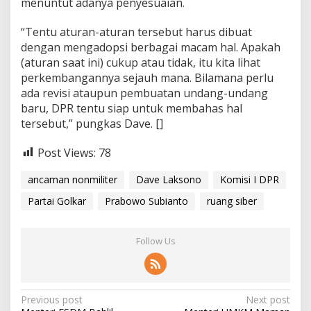
menuntut adanya penyesuaian.
“Tentu aturan-aturan tersebut harus dibuat
dengan mengadopsi berbagai macam hal. Apakah
(aturan saat ini) cukup atau tidak, itu kita lihat
perkembangannya sejauh mana. Bilamana perlu
ada revisi ataupun pembuatan undang-undang
baru, DPR tentu siap untuk membahas hal
tersebut,” pungkas Dave. []
Post Views:
78
ancaman nonmiliter
Dave Laksono
Komisi I DPR
Partai Golkar
Prabowo Subianto
ruang siber
Follow Us
P
Previous post
Next post