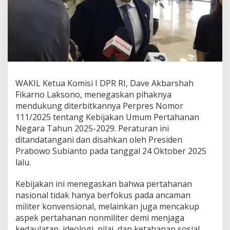
e
r
p
r
e
s
P
e
r
WAKIL Ketua Komisi I DPR RI, Dave Akbarshah
t
Fikarno Laksono, menegaskan pihaknya
a
mendukung diterbitkannya Perpres Nomor
h
a
111/2025 tentang Kebijakan Umum Pertahanan
n
Negara Tahun 2025-2029. Peraturan ini
a
ditandatangani dan disahkan oleh Presiden
n
Prabowo Subianto pada tanggal 24 Oktober 2025
P
lalu.
r
a
b
Kebijakan ini menegaskan bahwa pertahanan
o
nasional tidak hanya berfokus pada ancaman
w
militer konvensional, melainkan juga mencakup
o
aspek pertahanan nonmiliter demi menjaga
,
A
kedaulatan, ideologi, nilai, dan ketahanan sosial