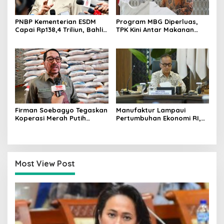
PNBP Kementerian ESDM
Program MBG Diperluas,
Capai Rp138,4 Triliun, Bahlil
TPK Kini Antar Makanan
Tegaskan Komitmen
Bergizi untuk Ibu Hamil dan
Akuntabilitas
Balita
Firman Soebagyo Tegaskan
Manufaktur Lampaui
Koperasi Merah Putih
Pertumbuhan Ekonomi RI,
Bukan Pengganti
Menperin Agus Gumiwang
Distributor Pupuk
Soroti Keberhasilan
Bersubsidi
Industrialisasi
Most View Post