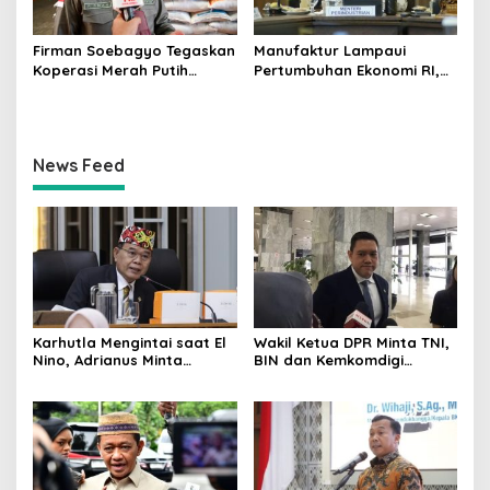
Firman Soebagyo Tegaskan
Manufaktur Lampaui
Koperasi Merah Putih
Pertumbuhan Ekonomi RI,
Bukan Pengganti
Menperin Agus Gumiwang
Distributor Pupuk
Soroti Keberhasilan
Bersubsidi
Industrialisasi
News Feed
Karhutla Mengintai saat El
Wakil Ketua DPR Minta TNI,
Nino, Adrianus Minta
BIN dan Kemkomdigi
Kementerian Kehutanan
Perkuat Deteksi Dini serta
Bergerak Lebih Serius
Tangkal Disinformasi