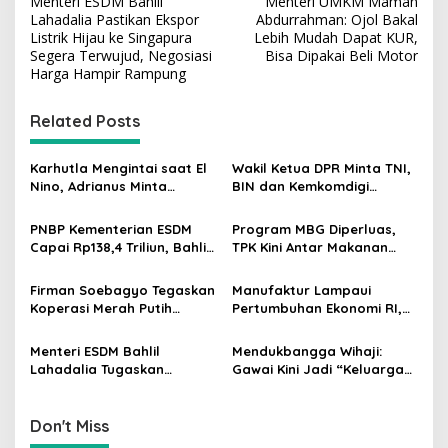
Menteri ESDM Bahlil
Menteri UMKM Maman
o
Lahadalia Pastikan Ekspor
Abdurrahman: Ojol Bakal
s
Listrik Hijau ke Singapura
Lebih Mudah Dapat KUR,
Segera Terwujud, Negosiasi
Bisa Dipakai Beli Motor
t
Harga Hampir Rampung
n
Related Posts
a
v
Karhutla Mengintai saat El
Wakil Ketua DPR Minta TNI,
i
Nino, Adrianus Minta
BIN dan Kemkomdigi
g
Kementerian Kehutanan
Perkuat Deteksi Dini serta
Bergerak Lebih Serius
Tangkal Disinformasi
PNBP Kementerian ESDM
Program MBG Diperluas,
a
Capai Rp138,4 Triliun, Bahlil
TPK Kini Antar Makanan
t
Tegaskan Komitmen
Bergizi untuk Ibu Hamil dan
Akuntabilitas
Balita
i
Firman Soebagyo Tegaskan
Manufaktur Lampaui
Koperasi Merah Putih
Pertumbuhan Ekonomi RI,
o
Bukan Pengganti
Menperin Agus Gumiwang
n
Distributor Pupuk
Soroti Keberhasilan
Menteri ESDM Bahlil
Mendukbangga Wihaji:
Bersubsidi
Industrialisasi
Lahadalia Tugaskan
Gawai Kini Jadi “Keluarga
Lemigas Perkuat
Baru”, Orang Tua Harus
Pengadaan Migas dan
Perkuat Pengasuhan Anak
Pengawasan Kualitas BBM
Don't Miss