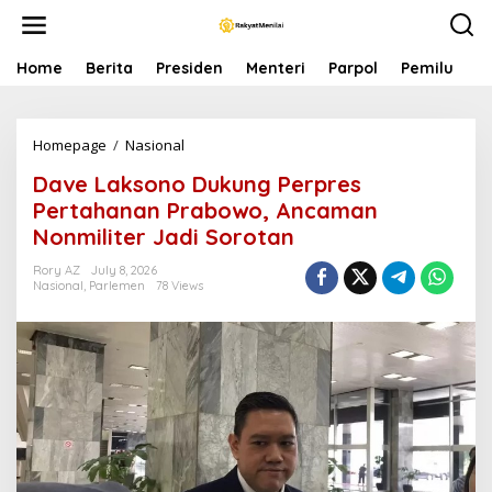
S
k
i
p
Home
Berita
Presiden
Menteri
Parpol
Pemilu
P
t
o
c
Homepage
/
Nasional
D
o
a
n
Dave Laksono Dukung Perpres
v
t
e
e
Pertahanan Prabowo, Ancaman
L
n
Nonmiliter Jadi Sorotan
a
t
k
Rory AZ
July 8, 2026
s
Nasional
,
Parlemen
78 Views
o
n
o
D
u
k
u
n
g
P