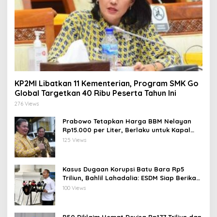
KP2MI Libatkan 11 Kementerian, Program SMK Go
Global Targetkan 40 Ribu Peserta Tahun Ini
276 Views
Prabowo Tetapkan Harga BBM Nelayan
Rp15.000 per Liter, Berlaku untuk Kapal
30-200 GT
125 Views
Kasus Dugaan Korupsi Batu Bara Rp5
Triliun, Bahlil Lahadalia: ESDM Siap Berikan
Data
100 Views