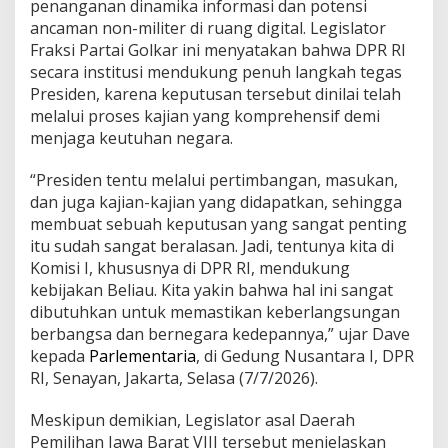
penanganan dinamika informasi dan potensi
a
ancaman non-militer di ruang digital. Legislator
n
Fraksi Partai Golkar ini menyatakan bahwa DPR RI
secara institusi mendukung penuh langkah tegas
Presiden, karena keputusan tersebut dinilai telah
melalui proses kajian yang komprehensif demi
menjaga keutuhan negara.
“Presiden tentu melalui pertimbangan, masukan,
dan juga kajian-kajian yang didapatkan, sehingga
membuat sebuah keputusan yang sangat penting
itu sudah sangat beralasan. Jadi, tentunya kita di
Komisi I, khususnya di DPR RI, mendukung
kebijakan Beliau. Kita yakin bahwa hal ini sangat
dibutuhkan untuk memastikan keberlangsungan
berbangsa dan bernegara kedepannya,” ujar Dave
kepada
Parlementaria
, di Gedung Nusantara I, DPR
RI, Senayan, Jakarta, Selasa (7/7/2026).
Meskipun demikian, Legislator asal Daerah
Pemilihan Jawa Barat VIII tersebut menjelaskan