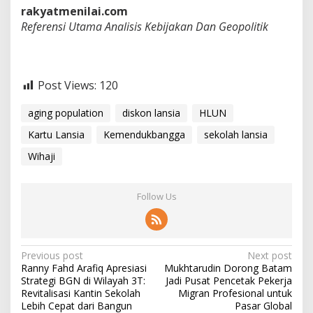
rakyatmenilai.com
Referensi Utama Analisis Kebijakan Dan Geopolitik
Post Views:
120
aging population
diskon lansia
HLUN
Kartu Lansia
Kemendukbangga
sekolah lansia
Wihaji
Follow Us
P
Previous post
Next post
Ranny Fahd Arafiq Apresiasi
Mukhtarudin Dorong Batam
o
Strategi BGN di Wilayah 3T:
Jadi Pusat Pencetak Pekerja
s
Revitalisasi Kantin Sekolah
Migran Profesional untuk
Lebih Cepat dari Bangun
Pasar Global