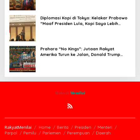
Diplomasi Kopi di Tokyo: Kelakar Prabowo
“Maaf Presiden Lula, Kopi Saya Lebih
Enak!” Guncang Forum Bisnis Jepang
Prahara “No Kings”: Jutaan Rakyat
Amerika Turun ke Jalan, Donald Trump
dalam Kepungan Protes Global!
RakyatMenilai
Home
Berita
Presiden
Menteri
Parpol
Pemilu
Parlemen
Perempuan
Daerah