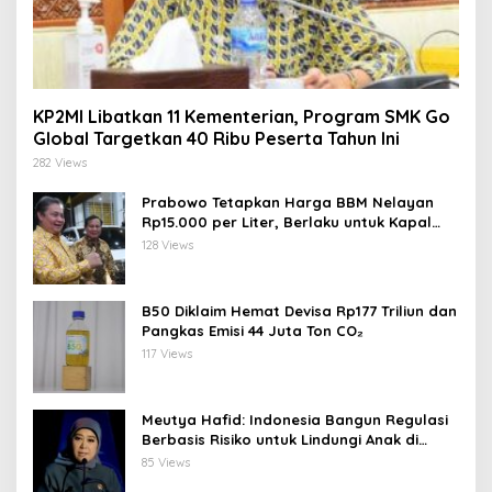
KP2MI Libatkan 11 Kementerian, Program SMK Go
Global Targetkan 40 Ribu Peserta Tahun Ini
282 Views
Prabowo Tetapkan Harga BBM Nelayan
Rp15.000 per Liter, Berlaku untuk Kapal
30-200 GT
128 Views
B50 Diklaim Hemat Devisa Rp177 Triliun dan
Pangkas Emisi 44 Juta Ton CO₂
117 Views
Meutya Hafid: Indonesia Bangun Regulasi
Berbasis Risiko untuk Lindungi Anak di
Dunia Digital
85 Views