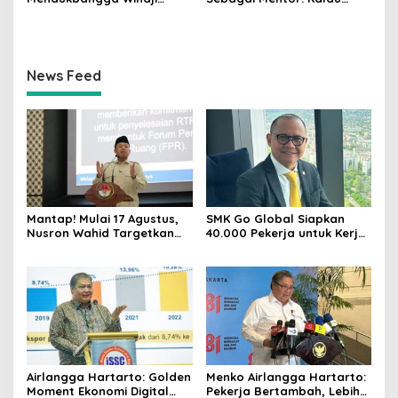
Dorong Program Genting
Saya Tekan Investor, Itu
Bantu Rumah Layak Huni
Ajaran Beliau
News Feed
Mantap! Mulai 17 Agustus,
SMK Go Global Siapkan
Nusron Wahid Targetkan
40.000 Pekerja untuk Kerja
Balik Nama Tanah Selesai
di Luar Negeri, Daftar 12
10 Hari
Agustus
Airlangga Hartarto: Golden
Menko Airlangga Hartarto:
Moment Ekonomi Digital
Pekerja Bertambah, Lebih