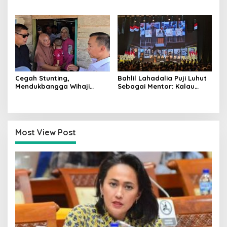
Indonesia Tak Akan Lama
Banyak dari Korban PHK
Cegah Stunting,
Bahlil Lahadalia Puji Luhut
Mendukbangga Wihaji
Sebagai Mentor: Kalau
Dorong Program Genting
Saya Tekan Investor, Itu
Bantu Rumah Layak Huni
Ajaran Beliau
Most View Post