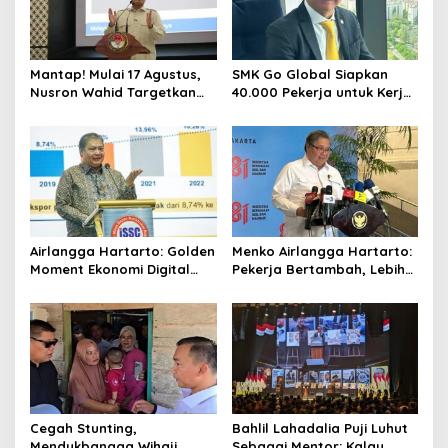
Mantap! Mulai 17 Agustus,
SMK Go Global Siapkan
Nusron Wahid Targetkan
40.000 Pekerja untuk Kerja
Balik Nama Tanah Selesai
di Luar Negeri, Daftar 12
10 Hari
Agustus
Airlangga Hartarto: Golden
Menko Airlangga Hartarto:
Moment Ekonomi Digital
Pekerja Bertambah, Lebih
Indonesia Tak Akan Lama
Banyak dari Korban PHK
Cegah Stunting,
Bahlil Lahadalia Puji Luhut
Mendukbangga Wihaji
Sebagai Mentor: Kalau