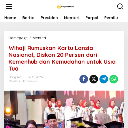
S
k
i
p
Home
Berita
Presiden
Menteri
Parpol
Pemilu
P
t
o
c
Homepage
/
Menteri
W
o
i
n
Wihaji Rumuskan Kartu Lansia
h
t
a
e
Nasional, Diskon 20 Persen dari
j
n
Kemenhub dan Kemudahan untuk Usia
i
t
Tua
R
u
Rory AZ
June 11, 2026
m
Menteri
120 Views
u
s
k
a
n
K
a
r
t