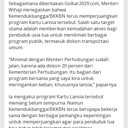
Sebagaimana diberitakan Golkar2029.com, Menteri
a
h
Wihaji menegaskan bahwa
a
Kemendukbangga/BKKBN terus memperjuangkan
n
program Kartu Lansia tersebut. Salah satu target
u
utama adalah memberikan kemudahan akses bagi
n
t
penduduk usia tua untuk menikmati berbagai
u
program publik, termasuk diskon transportasi
k
umum.
U
s
“Minimal dengan Menteri Perhubungan sudah
i
a
jalan, karena ada diskon 20 persen dari
T
Kementerian Perhubungan. Itu bagian dari
u
program bersama yang saya kira untuk
a
meringankan beban, khususnya lansia,” paparnya.
Ia mengakui program Kartu Lansia tersebut
memang belum sempurna. Namun
Kemendukbangga/BKKBN terus berupaya bekerja
sama dengan berbagai pemangku kepentingan
untuk memperjuangkan agar para penduduk tua