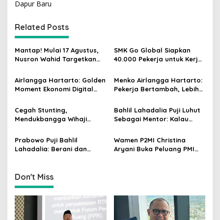
t
Dapur Baru
n
Related Posts
a
v
Mantap! Mulai 17 Agustus,
SMK Go Global Siapkan
i
Nusron Wahid Targetkan
40.000 Pekerja untuk Kerja
g
Balik Nama Tanah Selesai
di Luar Negeri, Daftar 12
10 Hari
Agustus
Airlangga Hartarto: Golden
Menko Airlangga Hartarto:
a
Moment Ekonomi Digital
Pekerja Bertambah, Lebih
t
Indonesia Tak Akan Lama
Banyak dari Korban PHK
i
Cegah Stunting,
Bahlil Lahadalia Puji Luhut
Mendukbangga Wihaji
Sebagai Mentor: Kalau
o
Dorong Program Genting
Saya Tekan Investor, Itu
n
Bantu Rumah Layak Huni
Ajaran Beliau
Prabowo Puji Bahlil
Wamen P2MI Christina
Lahadalia: Berani dan
Aryani Buka Peluang PMI
Cerdas, Rapor Kinerjanya
Kerja ke Ceko, Ini Sektor
88–89
dan Syaratnya
Don't Miss