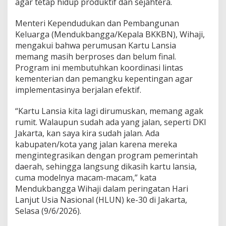
agar tetap hidup produktif dan sejahtera.
e
r
Menteri Kependudukan dan Pembangunan
s
e
Keluarga (Mendukbangga/Kepala BKKBN), Wihaji,
n
mengakui bahwa perumusan Kartu Lansia
d
memang masih berproses dan belum final.
a
Program ini membutuhkan koordinasi lintas
r
i
kementerian dan pemangku kepentingan agar
K
implementasinya berjalan efektif.
e
m
“Kartu Lansia kita lagi dirumuskan, memang agak
e
rumit. Walaupun sudah ada yang jalan, seperti DKI
n
h
Jakarta, kan saya kira sudah jalan. Ada
u
kabupaten/kota yang jalan karena mereka
b
mengintegrasikan dengan program pemerintah
d
daerah, sehingga langsung dikasih kartu lansia,
a
cuma modelnya macam-macam,” kata
n
K
Mendukbangga Wihaji dalam peringatan Hari
e
Lanjut Usia Nasional (HLUN) ke-30 di Jakarta,
m
Selasa (9/6/2026).
u
d