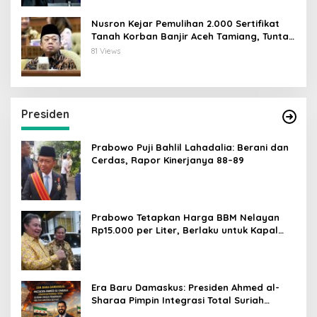
Nusron Kejar Pemulihan 2.000 Sertifikat
Tanah Korban Banjir Aceh Tamiang, Tuntas
Desember 2026
81 Views
Presiden
Prabowo Puji Bahlil Lahadalia: Berani dan
Cerdas, Rapor Kinerjanya 88–89
Prabowo Tetapkan Harga BBM Nelayan
Rp15.000 per Liter, Berlaku untuk Kapal
30-200 GT
Era Baru Damaskus: Presiden Ahmed al-
Sharaa Pimpin Integrasi Total Suriah
Pasca-Penarikan Militer Amerika Serikat