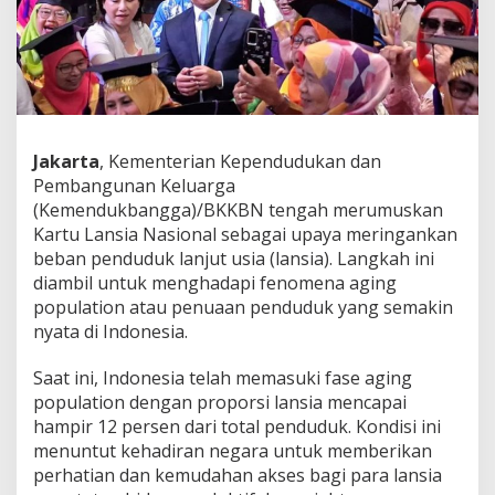
u
L
a
n
s
i
a
N
Jakarta
, Kementerian Kependudukan dan
a
Pembangunan Keluarga
s
i
(Kemendukbangga)/BKKBN tengah merumuskan
o
Kartu Lansia Nasional sebagai upaya meringankan
n
beban penduduk lanjut usia (lansia). Langkah ini
a
diambil untuk menghadapi fenomena aging
l
population atau penuaan penduduk yang semakin
,
D
nyata di Indonesia.
i
s
Saat ini, Indonesia telah memasuki fase aging
k
population dengan proporsi lansia mencapai
o
hampir 12 persen dari total penduduk. Kondisi ini
n
2
menuntut kehadiran negara untuk memberikan
0
perhatian dan kemudahan akses bagi para lansia
P