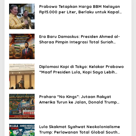
Prabowo Tetapkan Harga BBM Nelayan
Rp15.000 per Liter, Berlaku untuk Kapal
30-200 GT
Era Baru Damaskus: Presiden Ahmed al-
Sharaa Pimpin Integrasi Total Suriah
Pasca-Penarikan Militer Amerika Serikat
Diplomasi Kopi di Tokyo: Kelakar Prabowo
“Maaf Presiden Lula, Kopi Saya Lebih
Enak!” Guncang Forum Bisnis Jepang
Prahara “No Kings”: Jutaan Rakyat
Amerika Turun ke Jalan, Donald Trump
dalam Kepungan Protes Global!
Lula Skakmat Syahwat Neokolonialisme
Trump: Perlawanan Total Global South