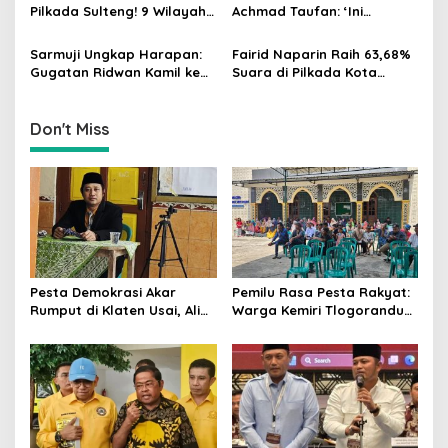
Utama di Pemilu!
i
Pilkada Sulteng! 9 Wilayah
Achmad Taufan: ‘Ini
Dimenangkan, Gerindra
Pelajaran Berharga,
o
Hanya 4
Saatnya Strategi Bangkit
Sarmuji Ungkap Harapan:
Fairid Naparin Raih 63,68%
n
untuk 2029!
Gugatan Ridwan Kamil ke
Suara di Pilkada Kota
MK Berpeluang Dikabulkan
Palangka Raya Yang
Dimenangkan Sang
Petahana
Don't Miss
Pesta Demokrasi Akar
Pemilu Rasa Pesta Rakyat:
Rumput di Klaten Usai, Alim
Warga Kemiri Tlogorandu
Nasiruddin Pertahankan
Pilih Ketua RW 04 Secara
Kursi Ketua RW 04 Kemiri
Demokratis, Rebutan Door
Prize Menarik!