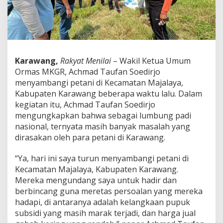
c
h
m
a
d
T
a
Karawang,
Rakyat Menilai
– Wakil Ketua Umum
u
Ormas MKGR, Achmad Taufan Soedirjo
f
menyambangi petani di Kecamatan Majalaya,
a
Kabupaten Karawang beberapa waktu lalu. Dalam
n
S
kegiatan itu, Achmad Taufan Soedirjo
o
mengungkapkan bahwa sebagai lumbung padi
e
nasional, ternyata masih banyak masalah yang
d
dirasakan oleh para petani di Karawang.
i
r
j
“Ya, hari ini saya turun menyambangi petani di
o
Kecamatan Majalaya, Kabupaten Karawang.
M
Mereka mengundang saya untuk hadir dan
i
berbincang guna meretas persoalan yang mereka
r
i
hadapi, di antaranya adalah kelangkaan pupuk
s
subsidi yang masih marak terjadi, dan harga jual
,