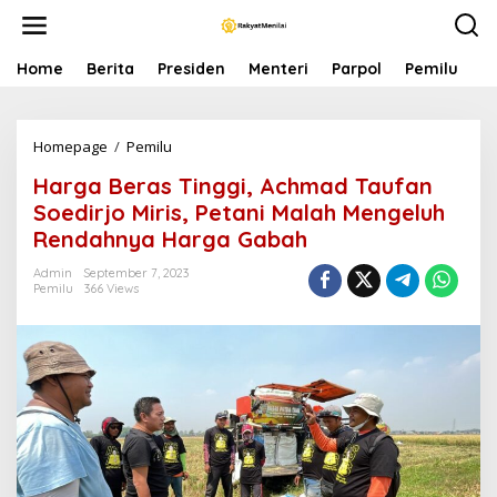
S
k
i
p
Home
Berita
Presiden
Menteri
Parpol
Pemilu
P
t
o
c
Homepage
/
Pemilu
H
o
a
n
Harga Beras Tinggi, Achmad Taufan
r
t
g
e
Soedirjo Miris, Petani Malah Mengeluh
a
n
Rendahnya Harga Gabah
B
t
e
Admin
September 7, 2023
r
Pemilu
366 Views
a
s
T
i
n
g
g
i
,
A