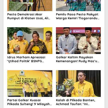
Pesta Demokrasi Akar
Pemilu Rasa Pesta Rakyat:
Rumput di Klaten Usai, Alim
Warga Kemiri Tlogorandu
Nasiruddin Pertahankan
Pilih Ketua RW 04 Secara
Kursi Ketua RW 04 Kemiri
Demokratis, Rebutan Door
Prize Menarik!
Idrus Marham Apresiasi
Golkar Kaltim Rayakan
‘Ijtihad Politik’ BSNPG
Kemenangan! Rudy Mas’ud-
Golkar, Dorong Perubahan
Seno Aji Sah Pimpin Kaltim,
Agar Rakyat Jadi Aktor
MK Tegaskan Hasil Pilgub
Utama di Pemilu!
Partai Golkar Kuasai
Kalah di Pilkada Banten,
Pilkada Sulteng! 9 Wilayah
Achmad Taufan: ‘Ini
Dimenangkan, Gerindra
Pelajaran Berharga,