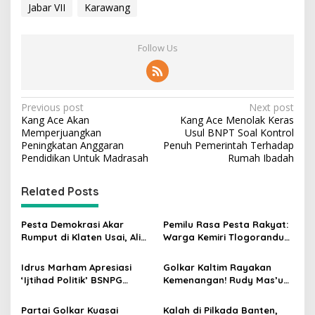
Jabar VII
Karawang
Follow Us
P
Previous post
Next post
Kang Ace Akan
Kang Ace Menolak Keras
o
Memperjuangkan
Usul BNPT Soal Kontrol
s
Peningkatan Anggaran
Penuh Pemerintah Terhadap
Pendidikan Untuk Madrasah
Rumah Ibadah
t
n
Related Posts
a
v
Pesta Demokrasi Akar
Pemilu Rasa Pesta Rakyat:
Rumput di Klaten Usai, Alim
Warga Kemiri Tlogorandu
i
Nasiruddin Pertahankan
Pilih Ketua RW 04 Secara
g
Kursi Ketua RW 04 Kemiri
Demokratis, Rebutan Door
Idrus Marham Apresiasi
Golkar Kaltim Rayakan
Prize Menarik!
‘Ijtihad Politik’ BSNPG
Kemenangan! Rudy Mas’ud-
a
Golkar, Dorong Perubahan
Seno Aji Sah Pimpin Kaltim,
t
Agar Rakyat Jadi Aktor
MK Tegaskan Hasil Pilgub
Partai Golkar Kuasai
Kalah di Pilkada Banten,