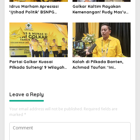
Idrus Marham Apresiasi
Golkar Kaltim Rayakan
‘Ijtihad Politik’ BSNPG
Kemenangan! Rudy Mas’ud-
Golkar, Dorong Perubahan
Seno Aji Sah Pimpin Kaltim,
Agar Rakyat Jadi Aktor
MK Tegaskan Hasil Pilgub
Utama di Pemilu!
Partai Golkar Kuasai
Kalah di Pilkada Banten,
Pilkada Sulteng! 9 Wilayah
Achmad Taufan: ‘Ini
Dimenangkan, Gerindra
Pelajaran Berharga,
Hanya 4
Saatnya Strategi Bangkit
untuk 2029!
Leave a Reply
Your email address will not be published.
Required fields are
marked
*