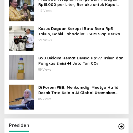
Rp15.000 per Liter, Berlaku untuk Kapal
30-200 GT
117 Views
Kasus Dugaan Korupsi Batu Bara Rp5
Triliun, Bahlil Lahadalia: ESDM Siap Berikan
Data
95 Views
B50 Diklaim Hemat Devisa Rp177 Triliun dan
Pangkas Emisi 44 Juta Ton CO₂
89 Views
Di Forum PBB, Menkomdigi Meutya Hafid
Desak Tata Kelola AI Global Utamakan
Perlindungan Anak
86 Views
Presiden