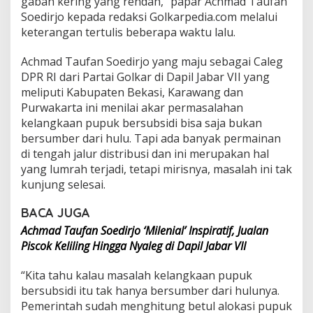
gabah kering yang rendah,” papar Achmad Taufan
P
Soedirjo kepada redaksi Golkarpedia.com melalui
e
keterangan tertulis beberapa waktu lalu.
t
a
n
Achmad Taufan Soedirjo yang maju sebagai Caleg
i
DPR RI dari Partai Golkar di Dapil Jabar VII yang
M
meliputi Kabupaten Bekasi, Karawang dan
a
Purwakarta ini menilai akar permasalahan
l
a
kelangkaan pupuk bersubsidi bisa saja bukan
h
bersumber dari hulu. Tapi ada banyak permainan
M
di tengah jalur distribusi dan ini merupakan hal
e
yang lumrah terjadi, tetapi mirisnya, masalah ini tak
n
g
kunjung selesai.
e
l
BACA JUGA
u
Achmad Taufan Soedirjo ‘Milenial’ Inspiratif, Jualan
h
Piscok Keliling Hingga Nyaleg di Dapil Jabar VII
R
e
n
“Kita tahu kalau masalah kelangkaan pupuk
d
bersubsidi itu tak hanya bersumber dari hulunya.
a
Pemerintah sudah menghitung betul alokasi pupuk
h