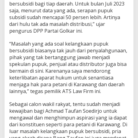
bersubsidi bagi tiap daerah. Untuk bulan Juli 2023
n
y
saja, menurut data yang ada, serapan pupuk
a
subsidi sudah mencapai 50 persen lebih. Artinya
H
dari hulu tak ada masalah distribusi,” ujar
a
pengurus DPP Partai Golkar ini.
r
g
a
“Masalah yang ada soal kelangkaan pupuk
G
bersubsidi biasanya tak jauh dari penyalahgunaan,
a
pihak yang tak bertanggung jawab menjadi
b
spekulan pupuk, penjual atau distributor juga bisa
a
h
bermain di sini. Karenanya saya mendorong
keterlibatan aparat hukum untuk senantiasa
menjaga hak para petani di Karawang dan daerah
lainnya,” tegas pemilik ATS Law Firm ini.
Sebagai calon wakil rakyat, tentu sudah menjadi
kewajiban bagi Achmad Taufan Soedirjo untuk
mengawal dan menghimpun aspirasi yang ia dapat
dari konstituen seperti para petani di Karawang. Di
luar masalah kelangkaan pupuk bersubsidi, pria