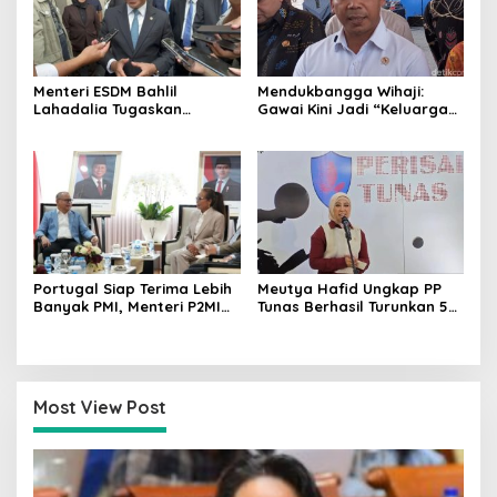
Menteri ESDM Bahlil
Mendukbangga Wihaji:
Lahadalia Tugaskan
Gawai Kini Jadi “Keluarga
Lemigas Perkuat
Baru”, Orang Tua Harus
Pengadaan Migas dan
Perkuat Pengasuhan Anak
Pengawasan Kualitas BBM
Portugal Siap Terima Lebih
Meutya Hafid Ungkap PP
Banyak PMI, Menteri P2MI
Tunas Berhasil Turunkan 5
Mukhtarudin Kebut
Juta Akun Anak di Platform
Penyelesaian MoU
Digital
Most View Post