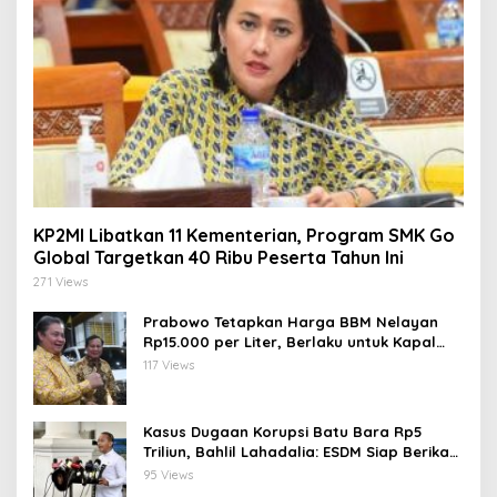
KP2MI Libatkan 11 Kementerian, Program SMK Go
Global Targetkan 40 Ribu Peserta Tahun Ini
271 Views
Prabowo Tetapkan Harga BBM Nelayan
Rp15.000 per Liter, Berlaku untuk Kapal
30-200 GT
117 Views
Kasus Dugaan Korupsi Batu Bara Rp5
Triliun, Bahlil Lahadalia: ESDM Siap Berikan
Data
95 Views