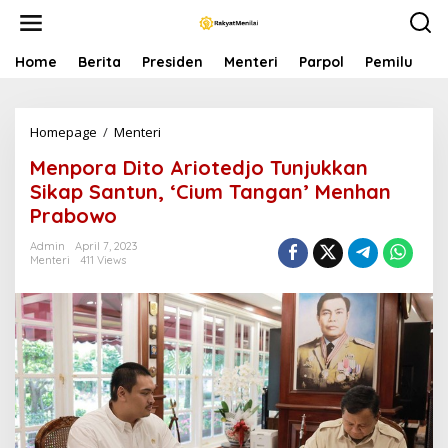
S
k
i
p
Home
Berita
Presiden
Menteri
Parpol
Pemilu
P
t
o
c
Homepage
/
Menteri
M
o
e
n
Menpora Dito Ariotedjo Tunjukkan
n
t
p
e
Sikap Santun, ‘Cium Tangan’ Menhan
o
n
Prabowo
r
t
a
Admin
April 7, 2023
D
Menteri
411 Views
i
t
o
A
r
i
o
t
e
d