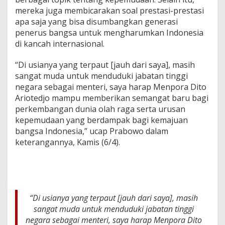
i
mereka juga membicarakan soal prestasi-prestasi
u
apa saja yang bisa disumbangkan generasi
m
penerus bangsa untuk mengharumkan Indonesia
T
a
di kancah internasional.
n
g
“Di usianya yang terpaut [jauh dari saya], masih
a
sangat muda untuk menduduki jabatan tinggi
n
negara sebagai menteri, saya harap Menpora Dito
'
M
Ariotedjo mampu memberikan semangat baru bagi
e
perkembangan dunia olah raga serta urusan
n
kepemudaan yang berdampak bagi kemajuan
h
bangsa Indonesia,” ucap Prabowo dalam
a
n
keterangannya, Kamis (6/4).
P
r
a
b
o
w
“Di usianya yang terpaut [jauh dari saya], masih
o
sangat muda untuk menduduki jabatan tinggi
negara sebagai menteri, saya harap Menpora Dito