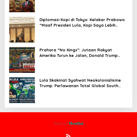
Pasca-Penarikan Militer Amerika Serikat
Diplomasi Kopi di Tokyo: Kelakar Prabowo
“Maaf Presiden Lula, Kopi Saya Lebih
Enak!” Guncang Forum Bisnis Jepang
Prahara “No Kings”: Jutaan Rakyat
Amerika Turun ke Jalan, Donald Trump
dalam Kepungan Protes Global!
Lula Skakmat Syahwat Neokolonialisme
Trump: Perlawanan Total Global South
Terhadap Penjajahan Gaya Baru