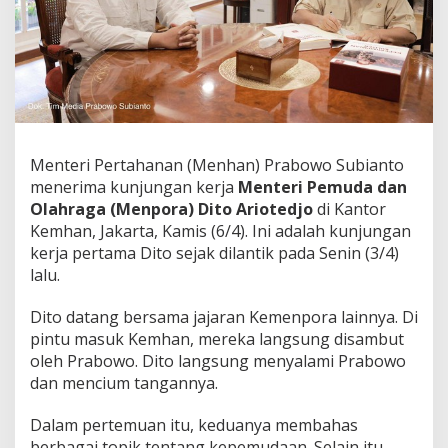
j
o
T
u
n
j
u
k
k
Menteri Pertahanan (Menhan) Prabowo Subianto
a
menerima kunjungan kerja
Menteri Pemuda dan
n
S
Olahraga (Menpora) Dito Ariotedjo
di Kantor
i
Kemhan, Jakarta, Kamis (6/4). Ini adalah kunjungan
k
kerja pertama Dito sejak dilantik pada Senin (3/4)
a
lalu.
p
S
a
Dito datang bersama jajaran Kemenpora lainnya. Di
n
pintu masuk Kemhan, mereka langsung disambut
t
oleh Prabowo. Dito langsung menyalami Prabowo
u
dan mencium tangannya.
n
,
'
Dalam pertemuan itu, keduanya membahas
C
berbagai topik tentang kepemudaan. Selain itu,