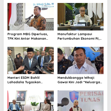
Program MBG Diperluas,
Manufaktur Lampaui
TPK Kini Antar Makanan
Pertumbuhan Ekonomi RI,
Bergizi untuk Ibu Hamil dan
Menperin Agus Gumiwang
Balita
Soroti Keberhasilan
Industrialisasi
Menteri ESDM Bahlil
Mendukbangga Wihaji:
Lahadalia Tugaskan
Gawai Kini Jadi “Keluarga
Lemigas Perkuat
Baru”, Orang Tua Harus
Pengadaan Migas dan
Perkuat Pengasuhan Anak
Pengawasan Kualitas BBM