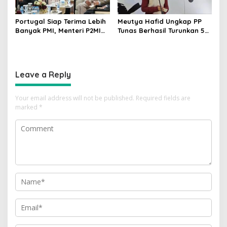
Portugal Siap Terima Lebih
Meutya Hafid Ungkap PP
Banyak PMI, Menteri P2MI
Tunas Berhasil Turunkan 5
Mukhtarudin Kebut
Juta Akun Anak di Platform
Penyelesaian MoU
Digital
Leave a Reply
Your email address will not be published.
Required fields are
marked
*