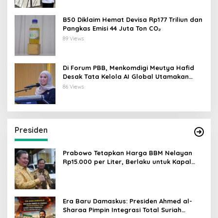
B50 Diklaim Hemat Devisa Rp177 Triliun dan
Pangkas Emisi 44 Juta Ton CO₂
89 Views
Di Forum PBB, Menkomdigi Meutya Hafid
Desak Tata Kelola AI Global Utamakan
Perlindungan Anak
86 Views
Presiden
Prabowo Tetapkan Harga BBM Nelayan
Rp15.000 per Liter, Berlaku untuk Kapal
30-200 GT
Era Baru Damaskus: Presiden Ahmed al-
Sharaa Pimpin Integrasi Total Suriah