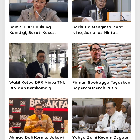
Komisi I DPR Dukung
Karhutla Mengintai saat El
Komdigi, Soroti Kasus
Nino, Adrianus Minta
Bryan Ebem Rekam Usher
Kementerian Kehutanan
GIIAS Tanpa Izin
Bergerak Lebih Serius
Wakil Ketua DPR Minta TNI,
Firman Soebagyo Tegaskan
BIN dan Kemkomdigi
Koperasi Merah Putih
Perkuat Deteksi Dini serta
Bukan Pengganti
Tangkal Disinformasi
Distributor Pupuk
Bersubsidi
Ahmad Doli Kurnia: Jokowi
Yahya Zaini Kecam Dugaan