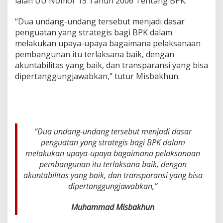
ialah UU Nomor 15 Tahun 2006 Tentang BPK.
W
T
“Dua undang-undang tersebut menjadi dasar
P
penguatan yang strategis bagi BPK dalam
D
a
melakukan upaya-upaya bagaimana pelaksanaan
r
pembangunan itu terlaksana baik, dengan
i
akuntabilitas yang baik, dan transparansi yang bisa
B
dipertanggungjawabkan,” tutur Misbakhun.
P
K
“Dua undang-undang tersebut menjadi dasar
penguatan yang strategis bagi BPK dalam
melakukan upaya-upaya bagaimana pelaksanaan
pembangunan itu terlaksana baik, dengan
akuntabilitas yang baik, dan transparansi yang bisa
dipertanggungjawabkan,”
Muhammad Misbakhun