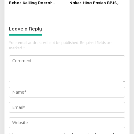
Bebas Keliling Daerah
Nakes Hina Pasien BPJS,
Bersama PSI, Kerja Politik
Minta Kemenkes Investigasi
Berjalan Sepanjang Waktu
Rumah Sakit
Leave a Reply
Your email address will not be published.
Required fields are
marked
*