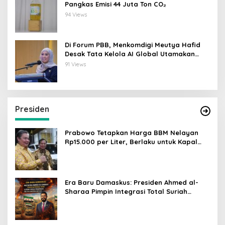
Pangkas Emisi 44 Juta Ton CO₂
94 Views
Di Forum PBB, Menkomdigi Meutya Hafid
Desak Tata Kelola AI Global Utamakan
Perlindungan Anak
91 Views
Presiden
Prabowo Tetapkan Harga BBM Nelayan
Rp15.000 per Liter, Berlaku untuk Kapal
30-200 GT
Era Baru Damaskus: Presiden Ahmed al-
Sharaa Pimpin Integrasi Total Suriah
Pasca-Penarikan Militer Amerika Serikat