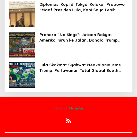
Diplomasi Kopi di Tokyo: Kelakar Prabowo
“Maaf Presiden Lula, Kopi Saya Lebih
Enak!” Guncang Forum Bisnis Jepang
Prahara “No Kings”: Jutaan Rakyat
Amerika Turun ke Jalan, Donald Trump
dalam Kepungan Protes Global!
Lula Skakmat Syahwat Neokolonialisme
Trump: Perlawanan Total Global South
Terhadap Penjajahan Gaya Baru