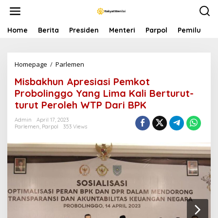
S
k
i
p
Home
Berita
Presiden
Menteri
Parpol
Pemilu
P
t
o
c
Homepage
/
Parlemen
M
o
i
n
Misbakhun Apresiasi Pemkot
s
t
b
e
Probolinggo Yang Lima Kali Berturut-
a
n
turut Peroleh WTP Dari BPK
k
t
h
Admin
April 17, 2023
u
Parlemen
,
Parpol
353 Views
n
A
p
r
e
s
i
a
s
i