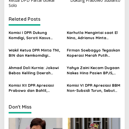
s
Ketua DPD Partai Golkar
Dukung Prabowo Subianto
Solo
t
n
Related Posts
a
v
Komisi I DPR Dukung
Karhutla Mengintai saat El
Komdigi, Soroti Kasus
Nino, Adrianus Minta
i
Bryan Ebem Rekam Usher
Kementerian Kehutanan
g
GIIAS Tanpa Izin
Bergerak Lebih Serius
Wakil Ketua DPR Minta TNI,
Firman Soebagyo Tegaskan
BIN dan Kemkomdigi
Koperasi Merah Putih
a
Perkuat Deteksi Dini serta
Bukan Pengganti
t
Tangkal Disinformasi
Distributor Pupuk
Ahmad Doli Kurnia: Jokowi
Yahya Zaini Kecam Dugaan
Bersubsidi
i
Bebas Keliling Daerah
Nakes Hina Pasien BPJS,
Bersama PSI, Kerja Politik
Minta Kemenkes Investigasi
o
Berjalan Sepanjang Waktu
Rumah Sakit
Komisi XII DPR Apresiasi
Komisi VI DPR Apresiasi BBM
n
Prabowo dan Bahlil,
Non-Subsidi Turun, Sebut
Penurunan Harga BBM
Kebijakan Energi Kian
Non-Subsidi Dinilai Tepat
Responsif
Don't Miss