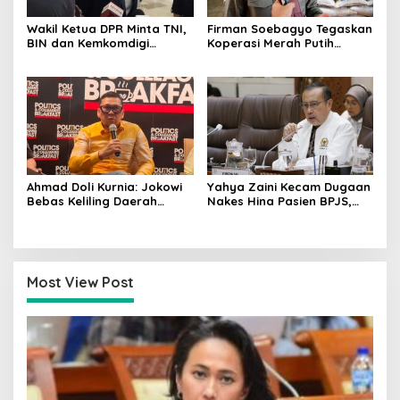
Wakil Ketua DPR Minta TNI,
Firman Soebagyo Tegaskan
BIN dan Kemkomdigi
Koperasi Merah Putih
Perkuat Deteksi Dini serta
Bukan Pengganti
Tangkal Disinformasi
Distributor Pupuk
Bersubsidi
Ahmad Doli Kurnia: Jokowi
Yahya Zaini Kecam Dugaan
Bebas Keliling Daerah
Nakes Hina Pasien BPJS,
Bersama PSI, Kerja Politik
Minta Kemenkes Investigasi
Berjalan Sepanjang Waktu
Rumah Sakit
Most View Post