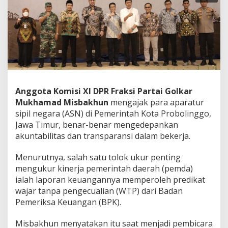
P
e
m
k
o
t
P
r
o
b
Anggota Komisi XI DPR Fraksi Partai Golkar
o
Mukhamad Misbakhun
mengajak para aparatur
l
sipil negara (ASN) di Pemerintah Kota Probolinggo,
i
n
Jawa Timur, benar-benar mengedepankan
g
akuntabilitas dan transparansi dalam bekerja.
g
o
Menurutnya, salah satu tolok ukur penting
Y
mengukur kinerja pemerintah daerah (pemda)
a
n
ialah laporan keuangannya memperoleh predikat
g
wajar tanpa pengecualian (WTP) dari Badan
L
Pemeriksa Keuangan (BPK).
i
m
Misbakhun menyatakan itu saat menjadi pembicara
a