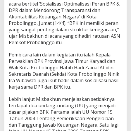
K
acara bertitel ‘Sosialisasi Optimalisasi Peran BPK &
a
DPR dalam Mendorong Transparansi dan
l
Akuntabilitas Keuangan Negara’ di Kota
i
Probolinggo, Jumat (14/4). “BPK ini memiliki peran
B
yang sangat penting dalam struktur kenegaraan,”
e
r
ujar Misbakhun di acara yang dihadiri ratusan ASN
t
Pemkot Probolinggo itu.
u
r
Pembicara lain dalam kegiatan itu ialah Kepala
u
Perwakilan BPK Provinsi Jawa Timur Karyadi dan
t
-
Wali Kota Probolinggo Habib Hadi Zainal Abidin.
t
Sekretaris Daerah (Sekda) Kota Probolinggo Ninik
u
Ira Wibawati juga ikut hadir dalam sosialisasi hasil
r
kerja sama DPR dan BPK itu.
u
t
P
Lebih lanjut Misbakhun menjelaskan setidaknya
e
terdapat dua undang-undang (UU) yang menjadi
r
dasar pijakan BPK. Pertama ialah UU Nomor 15
o
Tahun 2004 Tentang Pemeriksaan Pengelolaan
l
e
dan Tanggung Jawab Keuangan Negara. Satu lagi
h