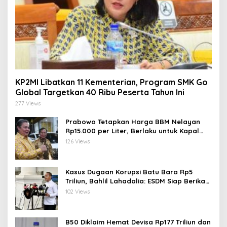
KP2MI Libatkan 11 Kementerian, Program SMK Go
Global Targetkan 40 Ribu Peserta Tahun Ini
277 Views
Prabowo Tetapkan Harga BBM Nelayan
Rp15.000 per Liter, Berlaku untuk Kapal
30-200 GT
126 Views
Kasus Dugaan Korupsi Batu Bara Rp5
Triliun, Bahlil Lahadalia: ESDM Siap Berikan
Data
102 Views
B50 Diklaim Hemat Devisa Rp177 Triliun dan