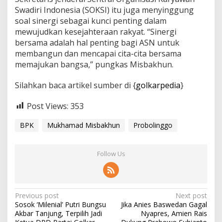
Swadiri Indonesia (SOKSI) itu juga menyinggung
soal sinergi sebagai kunci penting dalam
mewujudkan kesejahteraan rakyat. “Sinergi
bersama adalah hal penting bagi ASN untuk
membangun dan mencapai cita-cita bersama
memajukan bangsa,” pungkas Misbakhun.
Silahkan baca artikel sumber di {
golkarpedia
}
Post Views:
353
BPK
Mukhamad Misbakhun
Probolinggo
Follow Us
P
Previous post
Next post
Sosok ‘Milenial’ Putri Bungsu
Jika Anies Baswedan Gagal
o
Akbar Tanjung, Terpilih Jadi
Nyapres, Amien Rais