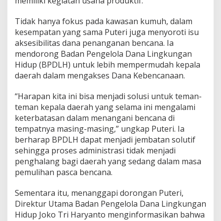
memiliki kegiatan usaha produktif.
r
e
Tidak hanya fokus pada kawasan kumuh, dalam
p
kesempatan yang sama Puteri juga menyoroti isu
l
aksesibilitas dana penanganan bencana. Ia
i
k
mendorong Badan Pengelola Dana Lingkungan
a
Hidup (BPDLH) untuk lebih mempermudah kepala
s
daerah dalam mengakses Dana Kebencanaan.
i
“Harapan kita ini bisa menjadi solusi untuk teman-
teman kepala daerah yang selama ini mengalami
keterbatasan dalam menangani bencana di
tempatnya masing-masing,” ungkap Puteri. Ia
berharap BPDLH dapat menjadi jembatan solutif
sehingga proses administrasi tidak menjadi
penghalang bagi daerah yang sedang dalam masa
pemulihan pasca bencana.
Sementara itu, menanggapi dorongan Puteri,
Direktur Utama Badan Pengelola Dana Lingkungan
Hidup Joko Tri Haryanto menginformasikan bahwa