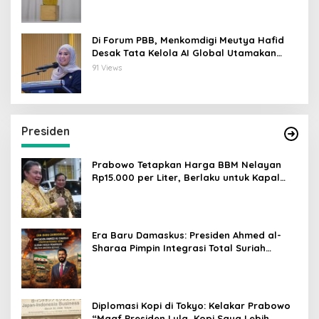
Di Forum PBB, Menkomdigi Meutya Hafid
Desak Tata Kelola AI Global Utamakan
Perlindungan Anak
91 Views
Presiden
Prabowo Tetapkan Harga BBM Nelayan
Rp15.000 per Liter, Berlaku untuk Kapal
30-200 GT
Era Baru Damaskus: Presiden Ahmed al-
Sharaa Pimpin Integrasi Total Suriah
Pasca-Penarikan Militer Amerika Serikat
Diplomasi Kopi di Tokyo: Kelakar Prabowo
“Maaf Presiden Lula, Kopi Saya Lebih