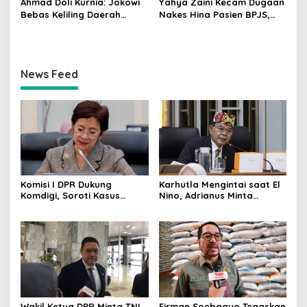
Ahmad Doli Kurnia: Jokowi
Yahya Zaini Kecam Dugaan
Bebas Keliling Daerah
Nakes Hina Pasien BPJS,
Bersama PSI, Kerja Politik
Minta Kemenkes Investigasi
Berjalan Sepanjang Waktu
Rumah Sakit
News Feed
Komisi I DPR Dukung
Karhutla Mengintai saat El
Komdigi, Soroti Kasus
Nino, Adrianus Minta
Bryan Ebem Rekam Usher
Kementerian Kehutanan
GIIAS Tanpa Izin
Bergerak Lebih Serius
Wakil Ketua DPR Minta TNI,
Firman Soebagyo Tegaskan