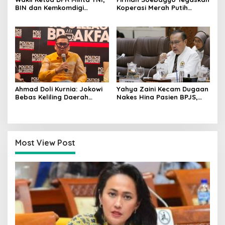
BIN dan Kemkomdigi
Koperasi Merah Putih
Perkuat Deteksi Dini serta
Bukan Pengganti
Tangkal Disinformasi
Distributor Pupuk
Bersubsidi
Ahmad Doli Kurnia: Jokowi
Yahya Zaini Kecam Dugaan
Bebas Keliling Daerah
Nakes Hina Pasien BPJS,
Bersama PSI, Kerja Politik
Minta Kemenkes Investigasi
Berjalan Sepanjang Waktu
Rumah Sakit
Most View Post