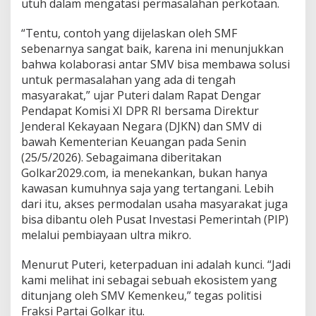
utuh dalam mengatasi permasalahan perkotaan.
a
n
“Tentu, contoh yang dijelaskan oleh SMF
S
e
sebenarnya sangat baik, karena ini menunjukkan
k
bahwa kolaborasi antar SMV bisa membawa solusi
a
untuk permasalahan yang ada di tengah
d
masyarakat,” ujar Puteri dalam Rapat Dengar
a
r
Pendapat Komisi XI DPR RI bersama Direktur
B
Jenderal Kekayaan Negara (DJKN) dan SMV di
e
bawah Kementerian Keuangan pada Senin
d
(25/5/2026). Sebagaimana diberitakan
a
Golkar2029.com, ia menekankan, bukan hanya
h
R
kawasan kumuhnya saja yang tertangani. Lebih
u
dari itu, akses permodalan usaha masyarakat juga
m
bisa dibantu oleh Pusat Investasi Pemerintah (PIP)
a
melalui pembiayaan ultra mikro.
h
,
I
Menurut Puteri, keterpaduan ini adalah kunci. “Jadi
n
kami melihat ini sebagai sebuah ekosistem yang
i
ditunjang oleh SMV Kemenkeu,” tegas politisi
E
Fraksi Partai Golkar itu.
k