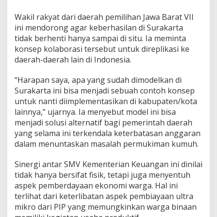
o
s
Wakil rakyat dari daerah pemilihan Jawa Barat VII
i
ini mendorong agar keberhasilan di Surakarta
s
tidak berhenti hanya sampai di situ. Ia meminta
t
konsep kolaborasi tersebut untuk direplikasi ke
e
m
daerah-daerah lain di Indonesia.
E
f
“Harapan saya, apa yang sudah dimodelkan di
e
Surakarta ini bisa menjadi sebuah contoh konsep
k
untuk nanti diimplementasikan di kabupaten/kota
t
i
lainnya,” ujarnya. Ia menyebut model ini bisa
f
menjadi solusi alternatif bagi pemerintah daerah
y
yang selama ini terkendala keterbatasan anggaran
a
dalam menuntaskan masalah permukiman kumuh.
n
g
W
Sinergi antar SMV Kementerian Keuangan ini dinilai
a
tidak hanya bersifat fisik, tetapi juga menyentuh
j
aspek pemberdayaan ekonomi warga. Hal ini
i
terlihat dari keterlibatan aspek pembiayaan ultra
b
mikro dari PIP yang memungkinkan warga binaan
D
i