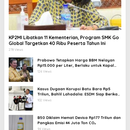
KP2MI Libatkan 11 Kementerian, Program SMK Go
Global Targetkan 40 Ribu Peserta Tahun Ini
278 Views
Prabowo Tetapkan Harga BBM Nelayan
Rp15.000 per Liter, Berlaku untuk Kapal
30-200 GT
126 Views
Kasus Dugaan Korupsi Batu Bara Rp5
Triliun, Bahlil Lahadalia: ESDM Siap Berikan
Data
102 Views
B50 Diklaim Hemat Devisa Rp177 Triliun dan
Pangkas Emisi 44 Juta Ton CO₂
94 Views