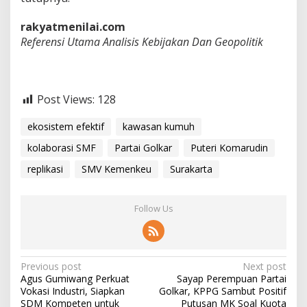
rakyatmenilai.com
Referensi Utama Analisis Kebijakan Dan Geopolitik
Post Views:
128
ekosistem efektif
kawasan kumuh
kolaborasi SMF
Partai Golkar
Puteri Komarudin
replikasi
SMV Kemenkeu
Surakarta
Follow Us
P
Previous post
Next post
Agus Gumiwang Perkuat
Sayap Perempuan Partai
o
Vokasi Industri, Siapkan
Golkar, KPPG Sambut Positif
SDM Kompeten untuk
Putusan MK Soal Kuota