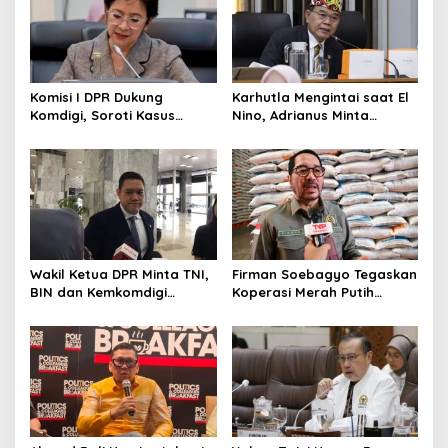
Komisi I DPR Dukung
Karhutla Mengintai saat El
Komdigi, Soroti Kasus
Nino, Adrianus Minta
Bryan Ebem Rekam Usher
Kementerian Kehutanan
GIIAS Tanpa Izin
Bergerak Lebih Serius
Wakil Ketua DPR Minta TNI,
Firman Soebagyo Tegaskan
BIN dan Kemkomdigi
Koperasi Merah Putih
Perkuat Deteksi Dini serta
Bukan Pengganti
Tangkal Disinformasi
Distributor Pupuk
Bersubsidi