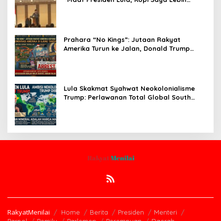
Enak!” Guncang Forum Bisnis Jepang
Prahara “No Kings”: Jutaan Rakyat
Amerika Turun ke Jalan, Donald Trump
dalam Kepungan Protes Global!
Lula Skakmat Syahwat Neokolonialisme
Trump: Perlawanan Total Global South
Terhadap Penjajahan Gaya Baru
RakyatMenilai
Home
Berita
Presiden
Menteri