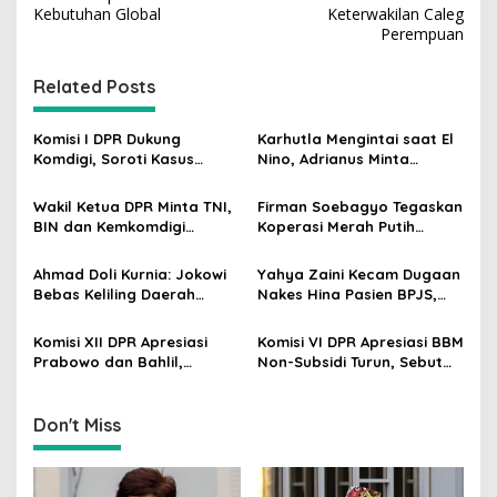
s
Kebutuhan Global
Keterwakilan Caleg
t
Perempuan
n
Related Posts
a
v
Komisi I DPR Dukung
Karhutla Mengintai saat El
i
Komdigi, Soroti Kasus
Nino, Adrianus Minta
g
Bryan Ebem Rekam Usher
Kementerian Kehutanan
GIIAS Tanpa Izin
Bergerak Lebih Serius
Wakil Ketua DPR Minta TNI,
Firman Soebagyo Tegaskan
a
BIN dan Kemkomdigi
Koperasi Merah Putih
t
Perkuat Deteksi Dini serta
Bukan Pengganti
Tangkal Disinformasi
Distributor Pupuk
i
Ahmad Doli Kurnia: Jokowi
Yahya Zaini Kecam Dugaan
Bersubsidi
Bebas Keliling Daerah
Nakes Hina Pasien BPJS,
o
Bersama PSI, Kerja Politik
Minta Kemenkes Investigasi
n
Berjalan Sepanjang Waktu
Rumah Sakit
Komisi XII DPR Apresiasi
Komisi VI DPR Apresiasi BBM
Prabowo dan Bahlil,
Non-Subsidi Turun, Sebut
Penurunan Harga BBM
Kebijakan Energi Kian
Non-Subsidi Dinilai Tepat
Responsif
Don't Miss