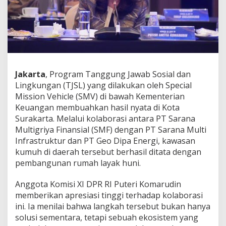
l
a
b
o
r
a
s
i
Jakarta
, Program Tanggung Jawab Sosial dan
S
Lingkungan (TJSL) yang dilakukan oleh Special
M
V
Mission Vehicle (SMV) di bawah Kementerian
d
Keuangan membuahkan hasil nyata di Kota
i
Surakarta. Melalui kolaborasi antara PT Sarana
S
Multigriya Finansial (SMF) dengan PT Sarana Multi
u
Infrastruktur dan PT Geo Dipa Energi, kawasan
r
a
kumuh di daerah tersebut berhasil ditata dengan
k
pembangunan rumah layak huni.
a
r
Anggota Komisi XI DPR RI Puteri Komarudin
t
memberikan apresiasi tinggi terhadap kolaborasi
a
B
ini. Ia menilai bahwa langkah tersebut bukan hanya
u
solusi sementara, tetapi sebuah ekosistem yang
k