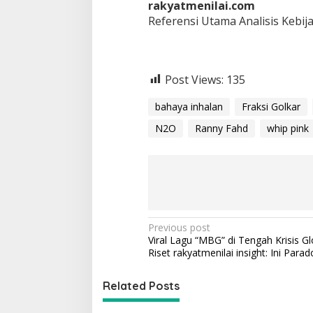
rakyatmenilai.com
Referensi Utama Analisis Kebij
Post Views:
135
bahaya inhalan
Fraksi Golkar
N2O
Ranny Fahd
whip pink
P
Previous post
Viral Lagu “MBG” di Tengah Krisis Glo
o
Riset rakyatmenilai insight: Ini Parad
s
t
Related Posts
n