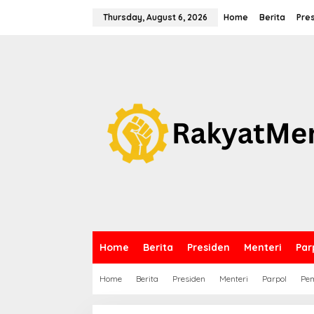
S
k
Thursday, August 6, 2026
Home
Berita
Pre
i
p
t
o
c
o
n
t
e
n
t
Home
Berita
Presiden
Menteri
Par
Home
Berita
Presiden
Menteri
Parpol
Pem