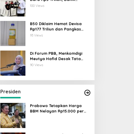
Lahadalia: ESDM Siap Berikan
100 Views
Data
B50 Diklaim Hemat Devisa
Rp177 Triliun dan Pangkas
Emisi 44 Juta Ton CO₂
93 Views
Di Forum PBB, Menkomdigi
Meutya Hafid Desak Tata
Kelola AI Global Utamakan
90 Views
Perlindungan Anak
Presiden
Prabowo Tetapkan Harga
BBM Nelayan Rp15.000 per
Liter, Berlaku untuk Kapal 30-
200 GT