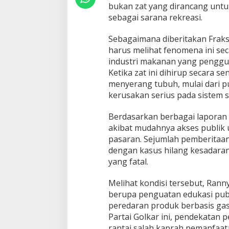
bukan zat yang dirancang untu
n
sebagai sarana rekreasi.
S
a
r
Sebagaimana diberitakan Fraksi
a
harus melihat fenomena ini se
f
industri makanan yang penggu
M
Ketika zat ini dihirup secara 
e
n
menyerang tubuh, mulai dari p
g
kerusakan serius pada sistem sa
i
n
Berdasarkan berbagai laporan 
t
akibat mudahnya akses publik 
a
i
pasaran. Sejumlah pemberitaan 
G
dengan kasus hilang kesadara
e
yang fatal.
n
e
Melihat kondisi tersebut, Ran
r
a
berupa penguatan edukasi pub
s
peredaran produk berbasis gas 
i
Partai Golkar ini, pendekatan 
M
rantai salah kaprah pemanfaata
u