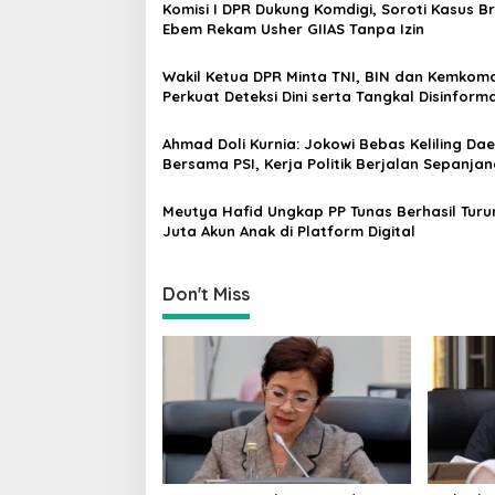
Komisi I DPR Dukung Komdigi, Soroti Kasus B
a
Ebem Rekam Usher GIIAS Tanpa Izin
v
Wakil Ketua DPR Minta TNI, BIN dan Kemkomd
i
Perkuat Deteksi Dini serta Tangkal Disinforma
g
a
Ahmad Doli Kurnia: Jokowi Bebas Keliling Da
Bersama PSI, Kerja Politik Berjalan Sepanja
t
Waktu
i
Meutya Hafid Ungkap PP Tunas Berhasil Turu
Juta Akun Anak di Platform Digital
o
n
Don't Miss