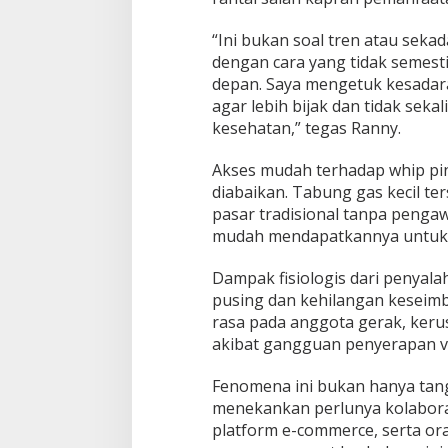
d
a
“Ini bukan soal tren atau sekad
dengan cara yang tidak semes
depan. Saya mengetuk kesadar
agar lebih bijak dan tidak seka
kesehatan,” tegas Ranny.
Akses mudah terhadap whip pin
diabaikan. Tabung gas kecil te
pasar tradisional tanpa peng
mudah mendapatkannya untuk 
Dampak fisiologis dari penyal
pusing dan kehilangan keseim
rasa pada anggota gerak, ker
akibat gangguan penyerapan v
Fenomena ini bukan hanya tan
menekankan perlunya kolaboras
platform e-commerce, serta o