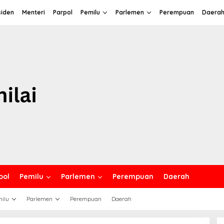
siden
Menteri
Parpol
Pemilu
Parlemen
Perempuan
Daera
pol
Pemilu
Parlemen
Perempuan
Daerah
ilu
Parlemen
Perempuan
Daerah