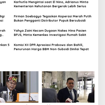
ryan
Karhutla Mengintai saat El Nino, Adrianus Minta
Kementerian Kehutanan Bergerak Lebih Serius
igi
Firman Soebagyo Tegaskan Koperasi Merah Putih
si
Bukan Pengganti Distributor Pupuk Bersubsidi
erah
Yahya Zaini Kecam Dugaan Nakes Hina Pasien
ng
BPJS, Minta Kemenkes Investigasi Rumah Sakit
nkan 5
Komisi XII DPR Apresiasi Prabowo dan Bahlil,
Penurunan Harga BBM Non-Subsidi Dinilai Tepat