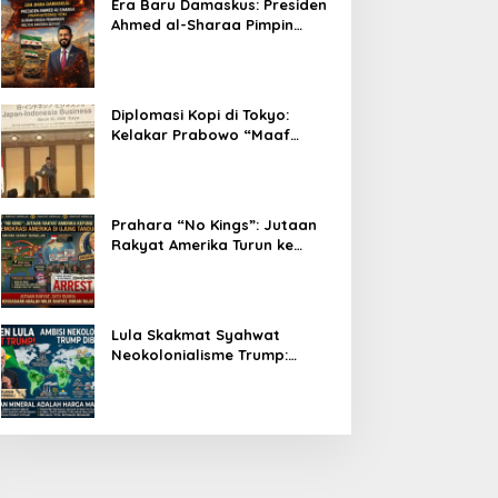
Era Baru Damaskus: Presiden
Ahmed al-Sharaa Pimpin
Integrasi Total Suriah Pasca-
Penarikan Militer Amerika
Serikat
Diplomasi Kopi di Tokyo:
Kelakar Prabowo “Maaf
Presiden Lula, Kopi Saya
Lebih Enak!” Guncang Forum
Bisnis Jepang
Prahara “No Kings”: Jutaan
Rakyat Amerika Turun ke
Jalan, Donald Trump dalam
Kepungan Protes Global!
Lula Skakmat Syahwat
Neokolonialisme Trump:
Perlawanan Total Global
South Terhadap Penjajahan
Gaya Baru