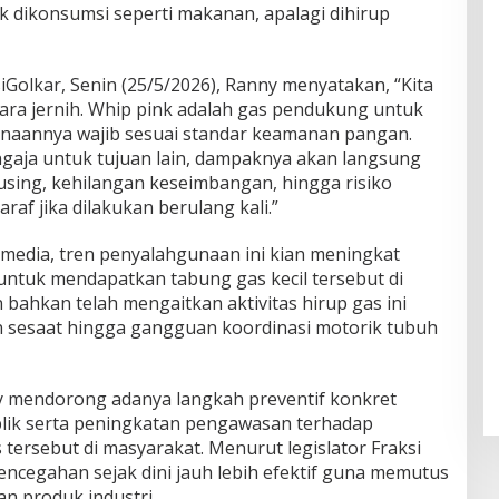
k dikonsumsi seperti makanan, apalagi dihirup
Golkar, Senin (25/5/2026), Ranny menyatakan, “Kita
cara jernih. Whip pink adalah gas pendukung untuk
naannya wajib sesuai standar keamanan pangan.
sengaja untuk tujuan lain, dampaknya akan langsung
using, kehilangan keseimbangan, hingga risiko
raf jika dilakukan berulang kali.”
media, tren penyalahgunaan ini kian meningkat
untuk mendapatkan tabung gas kecil tersebut di
bahkan telah mengaitkan aktivitas hirup gas ini
n sesaat hingga gangguan koordinasi motorik tubuh
ny mendorong adanya langkah preventif konkret
lik serta peningkatan pengawasan terhadap
tersebut di masyarakat. Menurut legislator Fraksi
pencegahan sejak dini jauh lebih efektif guna memutus
n produk industri.