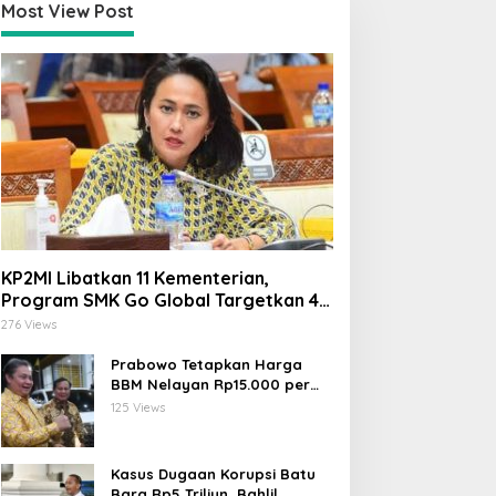
Most View Post
KP2MI Libatkan 11 Kementerian,
Program SMK Go Global Targetkan 40
Ribu Peserta Tahun Ini
276 Views
Prabowo Tetapkan Harga
BBM Nelayan Rp15.000 per
Liter, Berlaku untuk Kapal 30-
125 Views
200 GT
Kasus Dugaan Korupsi Batu
Bara Rp5 Triliun, Bahlil