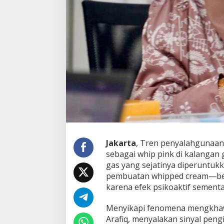
u
k
a
n
M
a
i
n
a
n
,
B
a
h
a
y
Jakarta
, Tren penyalahgunaan 
a
sebagai whip pink di kalangan 
K
gas yang sejatinya diperuntu
e
pembuatan whipped cream—bela
r
karena efek psikoaktif sement
u
s
a
Menyikapi fenomena mengkhawat
k
Arafiq, menyalakan sinyal pen
a