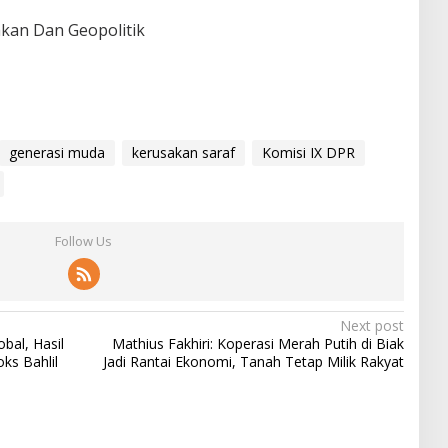
akan Dan Geopolitik
generasi muda
kerusakan saraf
Komisi IX DPR
Follow Us
Next post
bal, Hasil
Mathius Fakhiri: Koperasi Merah Putih di Biak
oks Bahlil
Jadi Rantai Ekonomi, Tanah Tetap Milik Rakyat