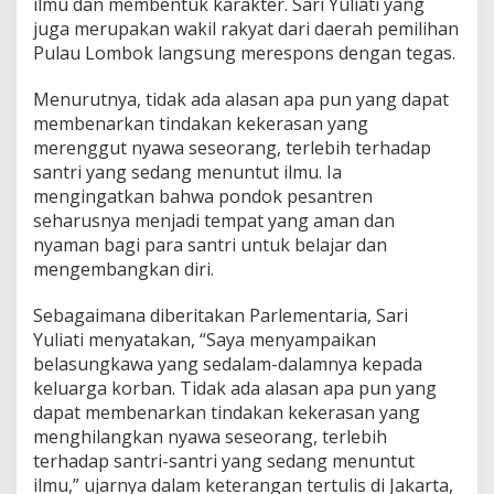
ilmu dan membentuk karakter. Sari Yuliati yang
T
juga merupakan wakil rakyat dari daerah pemilihan
e
Pulau Lombok langsung merespons dengan tegas.
w
a
s
Menurutnya, tidak ada alasan apa pun yang dapat
d
membenarkan tindakan kekerasan yang
i
merenggut nyawa seseorang, terlebih terhadap
L
santri yang sedang menuntut ilmu. Ia
o
m
mengingatkan bahwa pondok pesantren
b
seharusnya menjadi tempat yang aman dan
o
nyaman bagi para santri untuk belajar dan
k
mengembangkan diri.
:
P
e
Sebagaimana diberitakan Parlementaria, Sari
l
Yuliati menyatakan, “Saya menyampaikan
a
belasungkawa yang sedalam-dalamnya kepada
k
keluarga korban. Tidak ada alasan apa pun yang
u
H
dapat membenarkan tindakan kekerasan yang
a
menghilangkan nyawa seseorang, terlebih
r
terhadap santri-santri yang sedang menuntut
u
ilmu,” ujarnya dalam keterangan tertulis di Jakarta,
s