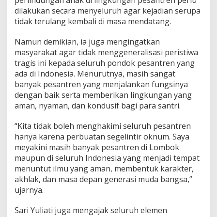
i
dilakukan secara menyeluruh agar kejadian serupa
P
tidak terulang kembali di masa mendatang.
e
s
Namun demikian, ia juga mengingatkan
a
n
masyarakat agar tidak menggeneralisasi peristiwa
t
tragis ini kepada seluruh pondok pesantren yang
r
ada di Indonesia. Menurutnya, masih sangat
e
banyak pesantren yang menjalankan fungsinya
n
dengan baik serta memberikan lingkungan yang
aman, nyaman, dan kondusif bagi para santri.
“Kita tidak boleh menghakimi seluruh pesantren
hanya karena perbuatan segelintir oknum. Saya
meyakini masih banyak pesantren di Lombok
maupun di seluruh Indonesia yang menjadi tempat
menuntut ilmu yang aman, membentuk karakter,
akhlak, dan masa depan generasi muda bangsa,”
ujarnya.
Sari Yuliati juga mengajak seluruh elemen