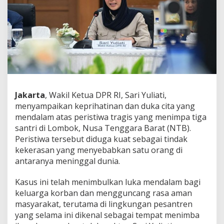
n
g
u
s
u
t
a
n
T
u
Jakarta
, Wakil Ketua DPR RI, Sari Yuliati,
n
t
menyampaikan keprihatinan dan duka cita yang
a
mendalam atas peristiwa tragis yang menimpa tiga
s
santri di Lombok, Nusa Tenggara Barat (NTB).
K
Peristiwa tersebut diduga kuat sebagai tindak
a
s
kekerasan yang menyebabkan satu orang di
u
antaranya meninggal dunia.
s
S
Kasus ini telah menimbulkan luka mendalam bagi
a
keluarga korban dan mengguncang rasa aman
n
t
masyarakat, terutama di lingkungan pesantren
r
yang selama ini dikenal sebagai tempat menimba
i