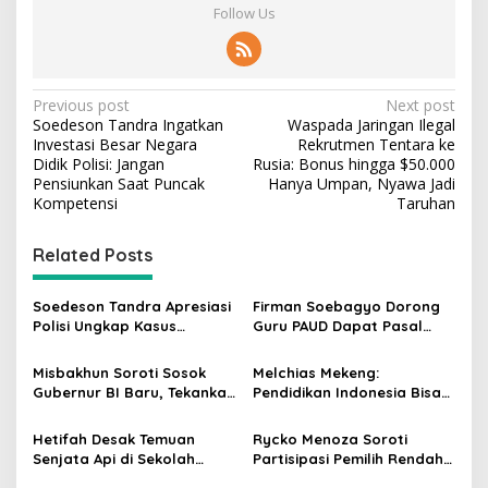
Follow Us
P
Previous post
Next post
Soedeson Tandra Ingatkan
Waspada Jaringan Ilegal
o
Investasi Besar Negara
Rekrutmen Tentara ke
s
Didik Polisi: Jangan
Rusia: Bonus hingga $50.000
Pensiunkan Saat Puncak
Hanya Umpan, Nyawa Jadi
t
Kompetensi
Taruhan
n
Related Posts
a
v
Soedeson Tandra Apresiasi
Firman Soebagyo Dorong
i
Polisi Ungkap Kasus
Guru PAUD Dapat Pasal
g
Pembunuhan Bocah 6
Khusus hingga Skema PPPK
Tahun di Tapsel
Misbakhun Soroti Sosok
Melchias Mekeng:
a
Gubernur BI Baru, Tekankan
Pendidikan Indonesia Bisa
t
Sinergi Fiskal-Moneter
Tertinggal Jika Anggaran
Diabaikan
i
Hetifah Desak Temuan
Rycko Menoza Soroti
Senjata Api di Sekolah
Partisipasi Pemilih Rendah
o
Jaksel Diusut Transparan
di Perkotaan, Dorong