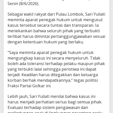
Senin (8/6/2026).
D
i
h
Sebagai wakil rakyat dari Pulau Lombok, Sari Yuliati
u
meminta aparat penegak hukum untuk mengusut
k
kasus tersebut secara tuntas dan transparan. Ia
u
menekankan bahwa seluruh pihak yang terbukti
m
,
terlibat harus dimintai pertanggungjawaban sesuai
J
dengan ketentuan hukum yang berlaku.
a
n
“Saya meminta aparat penegak hukum untuk
g
mengungkap kasus ini secara menyeluruh. Tidak
a
n
boleh ada toleransi terhadap pelaku maupun pihak
G
yang terbukti lalai sehingga peristiwa ini dapat
e
terjadi. Keadilan harus ditegakkan dan keluarga
n
korban berhak mendapatkannya,” tegas politisi
e
r
Fraksi Partai Golkar ini.
a
l
Lebih jauh, Sari Yuliati menilai bahwa kasus ini
i
harus menjadi perhatian serius bagi semua pihak.
s
Evaluasi terhadap sistem pengawasan dan
a
s
perlindungan anak di lingkungan pesantren perlu