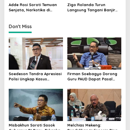
n
Edukasi Politik
Adde Rosi Soroti Temuan
Zigo Rolanda Turun
Senjata, Narkotika di
Langsung Tangani Banjir
Sekolah Jaksel: Keamanan
Padang Bersama Walikota
Siswa Harus Dijaga
Don't Miss
Soedeson Tandra Apresiasi
Firman Soebagyo Dorong
Polisi Ungkap Kasus
Guru PAUD Dapat Pasal
Pembunuhan Bocah 6
Khusus hingga Skema PPPK
Tahun di Tapsel
Misbakhun Soroti Sosok
Melchias Mekeng: