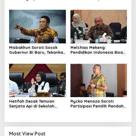
Pembunuhan Bocah 6
Khusus hingga Skema PPPK
Tahun di Tapsel
Misbakhun Soroti Sosok
Melchias Mekeng:
Gubernur BI Baru, Tekankan
Pendidikan Indonesia Bisa
Sinergi Fiskal-Moneter
Tertinggal Jika Anggaran
Diabaikan
Hetifah Desak Temuan
Rycko Menoza Soroti
Senjata Api di Sekolah
Partisipasi Pemilih Rendah
Jaksel Diusut Transparan
di Perkotaan, Dorong
Edukasi Politik
Most View Post