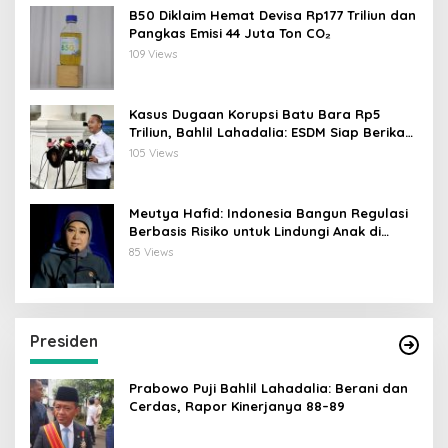
B50 Diklaim Hemat Devisa Rp177 Triliun dan
Pangkas Emisi 44 Juta Ton CO₂
109 Views
Kasus Dugaan Korupsi Batu Bara Rp5
Triliun, Bahlil Lahadalia: ESDM Siap Berikan
Data
105 Views
Meutya Hafid: Indonesia Bangun Regulasi
Berbasis Risiko untuk Lindungi Anak di
Dunia Digital
85 Views
Presiden
Prabowo Puji Bahlil Lahadalia: Berani dan
Cerdas, Rapor Kinerjanya 88–89