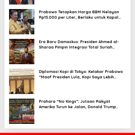
Prabowo Tetapkan Harga BBM Nelayan
Rp15.000 per Liter, Berlaku untuk Kapal
30-200 GT
Era Baru Damaskus: Presiden Ahmed al-
Sharaa Pimpin Integrasi Total Suriah
Pasca-Penarikan Militer Amerika Serikat
Diplomasi Kopi di Tokyo: Kelakar Prabowo
“Maaf Presiden Lula, Kopi Saya Lebih
Enak!” Guncang Forum Bisnis Jepang
Prahara “No Kings”: Jutaan Rakyat
Amerika Turun ke Jalan, Donald Trump
dalam Kepungan Protes Global!