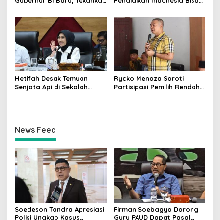
Gubernur BI Baru, Tekankan
Pendidikan Indonesia Bisa
Sinergi Fiskal-Moneter
Tertinggal Jika Anggaran
Diabaikan
Hetifah Desak Temuan
Rycko Menoza Soroti
Senjata Api di Sekolah
Partisipasi Pemilih Rendah
Jaksel Diusut Transparan
di Perkotaan, Dorong
Edukasi Politik
News Feed
Soedeson Tandra Apresiasi
Firman Soebagyo Dorong
Polisi Ungkap Kasus
Guru PAUD Dapat Pasal