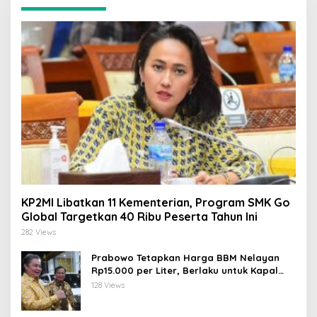
KP2MI Libatkan 11 Kementerian, Program SMK Go
Global Targetkan 40 Ribu Peserta Tahun Ini
282 Views
Prabowo Tetapkan Harga BBM Nelayan
Rp15.000 per Liter, Berlaku untuk Kapal
30-200 GT
128 Views