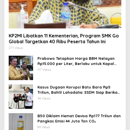
KP2MI Libatkan 11 Kementerian, Program SMK Go
Global Targetkan 40 Ribu Peserta Tahun Ini
271 Views
Prabowo Tetapkan Harga BBM Nelayan
Rp15.000 per Liter, Berlaku untuk Kapal
30-200 GT
117 Views
Kasus Dugaan Korupsi Batu Bara Rp5
Triliun, Bahlil Lahadalia: ESDM Siap Berikan
Data
96 Views
B50 Diklaim Hemat Devisa Rp177 Triliun dan
Pangkas Emisi 44 Juta Ton CO₂
89 Views