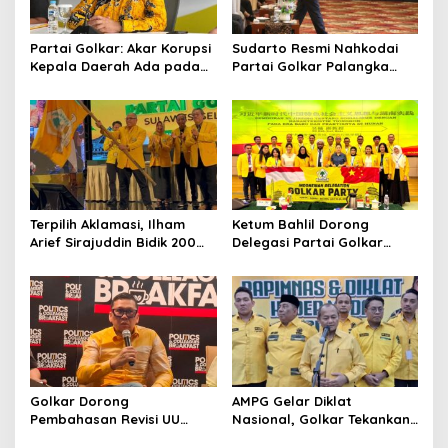
Partai Golkar: Akar Korupsi
Sudarto Resmi Nahkodai
Kepala Daerah Ada pada
Partai Golkar Palangka
Mahalnya Biaya Politik
Raya, Targetkan Partai
Pilkada
Semakin Solid dan
Dipercaya Rakyat
Terpilih Aklamasi, Ilham
Ketum Bahlil Dorong
Arief Sirajuddin Bidik 200
Delegasi Partai Golkar
Kursi Golkar di Sulsel pada
Pimpinan Ali Mochtar
Pemilu 2029
Ngabalin Belajar Hilirisasi
Hingga Industrialisasi dari
China
Golkar Dorong
AMPG Gelar Diklat
Pembahasan Revisi UU
Nasional, Golkar Tekankan
Pemilu Segera Dimulai,
Kader Muda Siap Hadapi