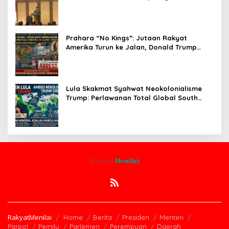
Enak!” Guncang Forum Bisnis Jepang
Prahara “No Kings”: Jutaan Rakyat
Amerika Turun ke Jalan, Donald Trump
dalam Kepungan Protes Global!
Lula Skakmat Syahwat Neokolonialisme
Trump: Perlawanan Total Global South
Terhadap Penjajahan Gaya Baru
RakyatMenilai
Home
Berita
Presiden
Menteri
Parpol
Pemilu
Parlemen
Perempuan
Daerah