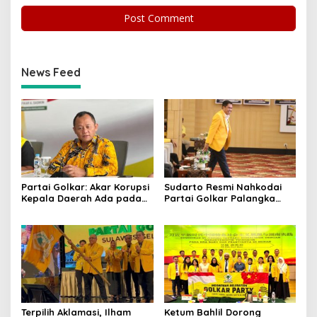
News Feed
Partai Golkar: Akar Korupsi
Sudarto Resmi Nahkodai
Kepala Daerah Ada pada
Partai Golkar Palangka
Mahalnya Biaya Politik
Raya, Targetkan Partai
Pilkada
Semakin Solid dan
Dipercaya Rakyat
Terpilih Aklamasi, Ilham
Ketum Bahlil Dorong