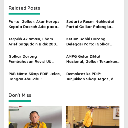
n
Related Posts
a
v
Partai Golkar: Akar Korupsi
Sudarto Resmi Nahkodai
i
Kepala Daerah Ada pada
Partai Golkar Palangka
g
Mahalnya Biaya Politik
Raya, Targetkan Partai
Pilkada
Semakin Solid dan
Terpilih Aklamasi, Ilham
Ketum Bahlil Dorong
a
Dipercaya Rakyat
Arief Sirajuddin Bidik 200
Delegasi Partai Golkar
t
Kursi Golkar di Sulsel pada
Pimpinan Ali Mochtar
Pemilu 2029
Ngabalin Belajar Hilirisasi
i
Golkar Dorong
AMPG Gelar Diklat
Hingga Industrialisasi dari
Pembahasan Revisi UU
Nasional, Golkar Tekankan
o
China
Pemilu Segera Dimulai,
Kader Muda Siap Hadapi
n
Kajian Putusan MK Sudah
Tantangan Zaman
PKB Minta Sikap PDIP Jelas,
Demokrat ke PDIP:
Tuntas
Jangan Abu-abu!
Tunjukkan Sikap Tegas, di
Luar atau Dalam
Pemerintah
Don't Miss