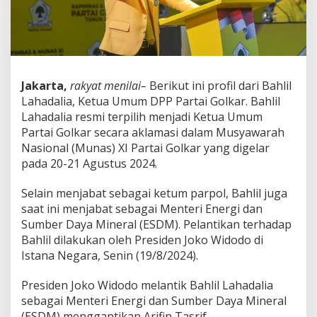
n
K
e
t
u
m
P
Jakarta,
rakyat menilai–
Berikut ini profil dari Bahlil
a
Lahadalia, Ketua Umum DPP Partai Golkar. Bahlil
r
Lahadalia resmi terpilih menjadi Ketua Umum
t
Partai Golkar secara aklamasi dalam Musyawarah
a
i
Nasional (Munas) XI Partai Golkar yang digelar
G
pada 20-21 Agustus 2024.
o
l
Selain menjabat sebagai ketum parpol, Bahlil juga
k
saat ini menjabat sebagai Menteri Energi dan
a
r
Sumber Daya Mineral (ESDM). Pelantikan terhadap
B
Bahlil dilakukan oleh Presiden Joko Widodo di
a
Istana Negara, Senin (19/8/2024).
h
l
Presiden Joko Widodo melantik Bahlil Lahadalia
i
l
sebagai Menteri Energi dan Sumber Daya Mineral
L
(ESDM) menggantikan Arifin Tasrif.