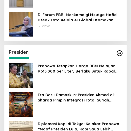
Di Forum PBB, Menkomdigi Meutya Hafid
Desak Tata Kelola AI Global Utamakan
Perlindungan Anak
86 Views
Presiden
Prabowo Tetapkan Harga BBM Nelayan
Rp15.000 per Liter, Berlaku untuk Kapal
30-200 GT
Era Baru Damaskus: Presiden Ahmed al-
Sharaa Pimpin Integrasi Total Suriah
Pasca-Penarikan Militer Amerika Serikat
Diplomasi Kopi di Tokyo: Kelakar Prabowo
“Maaf Presiden Lula, Kopi Saya Lebih