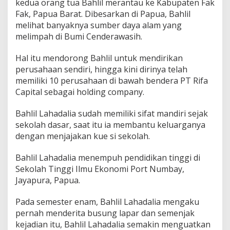
kedua orang tua Bahlil merantau ke Kabupaten Fak
i
Fak, Papua Barat. Dibesarkan di Papua, Bahlil
r
melihat banyaknya sumber daya alam yang
A
n
melimpah di Bumi Cenderawasih.
g
k
Hal itu mendorong Bahlil untuk mendirikan
o
perusahaan sendiri, hingga kini dirinya telah
t
memiliki 10 perusahaan di bawah bendera PT Rifa
Capital sebagai holding company.
Bahlil Lahadalia sudah memiliki sifat mandiri sejak
sekolah dasar, saat itu ia membantu keluarganya
dengan menjajakan kue si sekolah.
Bahlil Lahadalia menempuh pendidikan tinggi di
Sekolah Tinggi Ilmu Ekonomi Port Numbay,
Jayapura, Papua.
Pada semester enam, Bahlil Lahadalia mengaku
pernah menderita busung lapar dan semenjak
kejadian itu, Bahlil Lahadalia semakin menguatkan