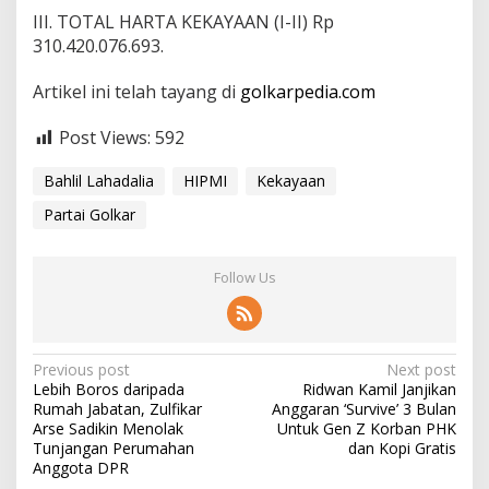
III. TOTAL HARTA KEKAYAAN (I-II) Rp
310.420.076.693.
Artikel ini telah tayang di
golkarpedia.com
Post Views:
592
Bahlil Lahadalia
HIPMI
Kekayaan
Partai Golkar
Follow Us
P
Previous post
Next post
Lebih Boros daripada
Ridwan Kamil Janjikan
o
Rumah Jabatan, Zulfikar
Anggaran ‘Survive’ 3 Bulan
s
Arse Sadikin Menolak
Untuk Gen Z Korban PHK
Tunjangan Perumahan
dan Kopi Gratis
t
Anggota DPR