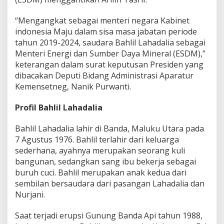
a
h
“Mengangkat sebagai menteri negara Kabinet
a
indonesia Maju dalam sisa masa jabatan periode
d
a
tahun 2019-2024, saudara Bahlil Lahadalia sebagai
l
Menteri Energi dan Sumber Daya Mineral (ESDM),”
i
keterangan dalam surat keputusan Presiden yang
a
dibacakan Deputi Bidang Administrasi Aparatur
Y
Kemensetneg, Nanik Purwanti.
a
n
g
Profil Bahlil Lahadalia
P
e
Bahlil Lahadalia lahir di Banda, Maluku Utara pada
r
7 Agustus 1976. Bahlil terlahir dari keluarga
n
a
sederhana, ayahnya merupakan seorang kuli
h
bangunan, sedangkan sang ibu bekerja sebagai
J
buruh cuci. Bahlil merupakan anak kedua dari
a
sembilan bersaudara dari pasangan Lahadalia dan
d
Nurjani.
i
S
o
Saat terjadi erupsi Gunung Banda Api tahun 1988,
p