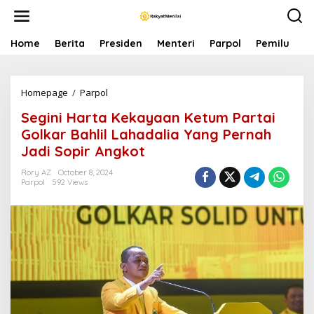
S
k
i
p
Home
Berita
Presiden
Menteri
Parpol
Pemilu
P
t
o
c
Homepage
/
Parpol
S
o
e
n
Segini Harta Kekayaan Ketum Partai
g
t
i
e
Golkar Bahlil Lahadalia Yang Pernah
n
n
Jadi Sopir Angkot
i
t
H
Rory AZ
October 8, 2024
a
Parpol
592 Views
r
t
a
K
e
k
a
y
a
a