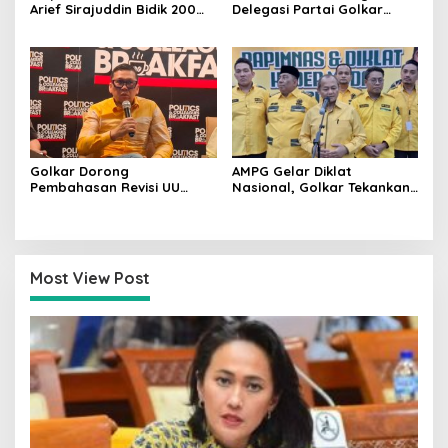
Arief Sirajuddin Bidik 200
Delegasi Partai Golkar
Kursi Golkar di Sulsel pada
Pimpinan Ali Mochtar
Pemilu 2029
Ngabalin Belajar Hilirisasi
Hingga Industrialisasi dari
China
Golkar Dorong
AMPG Gelar Diklat
Pembahasan Revisi UU
Nasional, Golkar Tekankan
Pemilu Segera Dimulai,
Kader Muda Siap Hadapi
Kajian Putusan MK Sudah
Tantangan Zaman
Tuntas
Most View Post