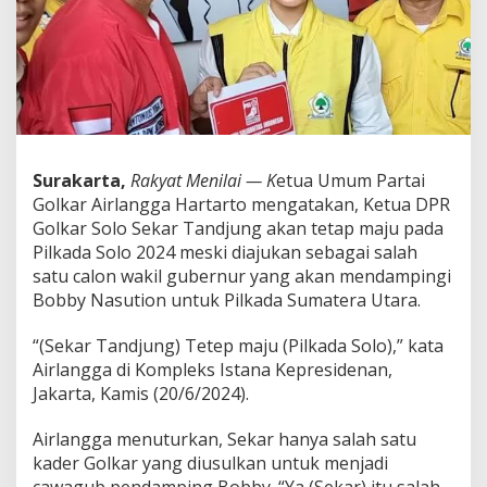
J
a
d
i
P
r
i
o
r
Surakarta,
Rakyat Menilai — K
etua Umum Partai
i
Golkar Airlangga Hartarto mengatakan, Ketua DPR
t
a
Golkar Solo Sekar Tandjung akan tetap maju pada
s
Pilkada Solo 2024 meski diajukan sebagai salah
P
satu calon wakil gubernur yang akan mendampingi
a
Bobby Nasution untuk Pilkada Sumatera Utara.
r
t
a
“(Sekar Tandjung) Tetep maju (Pilkada Solo),” kata
i
Airlangga di Kompleks Istana Kepresidenan,
G
Jakarta, Kamis (20/6/2024).
o
l
Airlangga menuturkan, Sekar hanya salah satu
k
a
kader Golkar yang diusulkan untuk menjadi
r
cawagub pendamping Bobby. “Ya (Sekar) itu salah