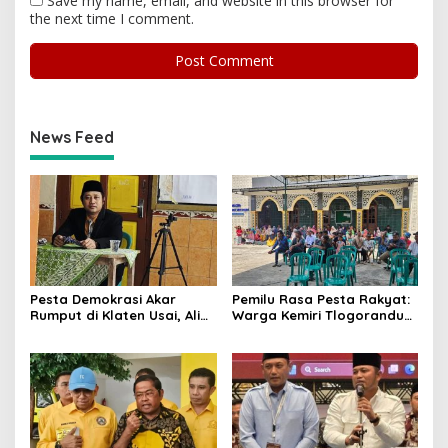
Save my name, email, and website in this browser for
the next time I comment.
News Feed
Pesta Demokrasi Akar
Pemilu Rasa Pesta Rakyat:
Rumput di Klaten Usai, Alim
Warga Kemiri Tlogorandu
Nasiruddin Pertahankan
Pilih Ketua RW 04 Secara
Kursi Ketua RW 04 Kemiri
Demokratis, Rebutan Door
Prize Menarik!