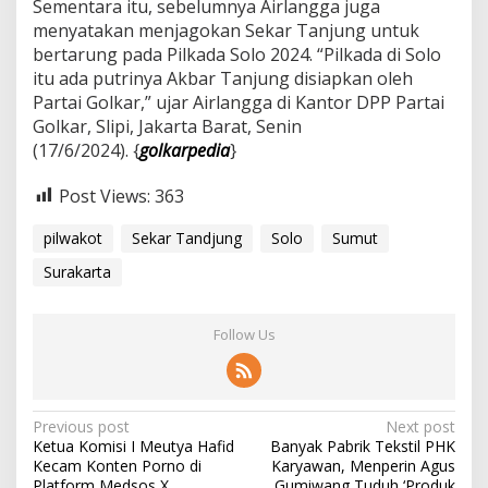
Sementara itu, sebelumnya Airlangga juga
d
menyatakan menjagokan Sekar Tanjung untuk
o
bertarung pada Pilkada Solo 2024. “Pilkada di Solo
r
k
itu ada putrinya Akbar Tanjung disiapkan oleh
a
Partai Golkar,” ujar Airlangga di Kantor DPP Partai
n
Golkar, Slipi, Jakarta Barat, Senin
J
(17/6/2024). {
golkarpedia
}
a
d
i
Post Views:
363
C
a
pilwakot
Sekar Tandjung
Solo
Sumut
w
a
Surakarta
g
u
b
Follow Us
S
u
m
u
P
t
Previous post
Next post
Ketua Komisi I Meutya Hafid
Banyak Pabrik Tekstil PHK
o
Kecam Konten Porno di
Karyawan, Menperin Agus
Platform Medsos X
Gumiwang Tuduh ‘Produk