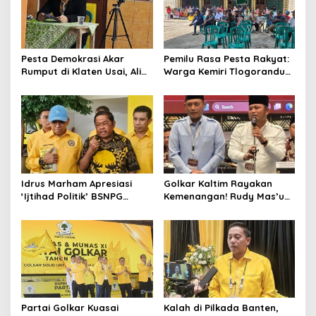
Pesta Demokrasi Akar
Pemilu Rasa Pesta Rakyat:
Rumput di Klaten Usai, Alim
Warga Kemiri Tlogorandu
Nasiruddin Pertahankan
Pilih Ketua RW 04 Secara
Kursi Ketua RW 04 Kemiri
Demokratis, Rebutan Door
Prize Menarik!
Idrus Marham Apresiasi
Golkar Kaltim Rayakan
‘Ijtihad Politik’ BSNPG
Kemenangan! Rudy Mas’ud-
Golkar, Dorong Perubahan
Seno Aji Sah Pimpin Kaltim,
Agar Rakyat Jadi Aktor
MK Tegaskan Hasil Pilgub
Utama di Pemilu!
Partai Golkar Kuasai
Kalah di Pilkada Banten,