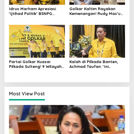
Idrus Marham Apresiasi
Golkar Kaltim Rayakan
‘Ijtihad Politik’ BSNPG
Kemenangan! Rudy Mas’ud-
Golkar, Dorong Perubahan
Seno Aji Sah Pimpin Kaltim,
Agar Rakyat Jadi Aktor
MK Tegaskan Hasil Pilgub
Utama di Pemilu!
Partai Golkar Kuasai
Kalah di Pilkada Banten,
Pilkada Sulteng! 9 Wilayah
Achmad Taufan: ‘Ini
Dimenangkan, Gerindra
Pelajaran Berharga,
Hanya 4
Saatnya Strategi Bangkit
untuk 2029!
Most View Post