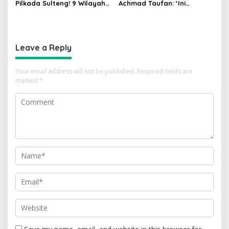
Pilkada Sulteng! 9 Wilayah
Achmad Taufan: ‘Ini
Dimenangkan, Gerindra
Pelajaran Berharga,
Hanya 4
Saatnya Strategi Bangkit
untuk 2029!
Leave a Reply
Your email address will not be published.
Required fields are
marked
*