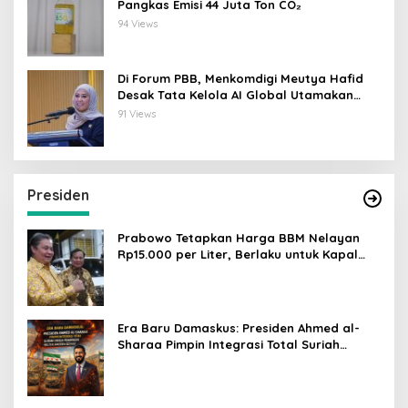
Pangkas Emisi 44 Juta Ton CO₂
94 Views
Di Forum PBB, Menkomdigi Meutya Hafid
Desak Tata Kelola AI Global Utamakan
Perlindungan Anak
91 Views
Presiden
Prabowo Tetapkan Harga BBM Nelayan
Rp15.000 per Liter, Berlaku untuk Kapal
30-200 GT
Era Baru Damaskus: Presiden Ahmed al-
Sharaa Pimpin Integrasi Total Suriah
Pasca-Penarikan Militer Amerika Serikat