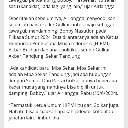
d
satu (kandidat), ada lagi yang lain,” ujar Airlangga.
i
P
Diberitakan sebelumnya, Airlangga menyodorkan
i
l
sejumlah nama kader Golkar untuk maju sebagai
w
cawagub mendampingi Bobby Nasution pada
a
Pilkada Sumut 2024. Dua di antaranya adalah Ketua
l
Himpunan Pengusaha Muda Indonesia (HIPMI)
k
Akbar Buchari dan anak politikus senior Golkar
o
t
Akbar Tandjung, Sekar Tandjung
S
o
“Ada kandidat baru, Mba Sekar. Mba Sekar ini
l
adalah Mba Sekar Tandjung. Jadi ada hubungan
o
dengan Sumut. Dan Partai Golkar punya beberapa
,
M
kader muda yang nantinya bisa dipilih untuk
e
dampingi Bobby,” ujar Airlangga, Rabu (19/6/2024).
s
k
“Termasuk Ketua Umum HIPMI itu dari Golkar juga.
i
Nah itu bisa disiapkan apakah jadi wali kota atau
D
i
jabatan lain,” imbuh dia.
s
o