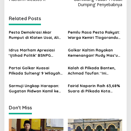
s
Dumping’ Penyebabnya
t
n
Related Posts
a
v
Pesta Demokrasi Akar
Pemilu Rasa Pesta Rakyat:
Rumput di Klaten Usai, Alim
Warga Kemiri Tlogorandu
i
Nasiruddin Pertahankan
Pilih Ketua RW 04 Secara
g
Kursi Ketua RW 04 Kemiri
Demokratis, Rebutan Door
Idrus Marham Apresiasi
Golkar Kaltim Rayakan
Prize Menarik!
‘Ijtihad Politik’ BSNPG
Kemenangan! Rudy Mas’ud-
a
Golkar, Dorong Perubahan
Seno Aji Sah Pimpin Kaltim,
t
Agar Rakyat Jadi Aktor
MK Tegaskan Hasil Pilgub
Partai Golkar Kuasai
Kalah di Pilkada Banten,
Utama di Pemilu!
i
Pilkada Sulteng! 9 Wilayah
Achmad Taufan: ‘Ini
Dimenangkan, Gerindra
Pelajaran Berharga,
o
Hanya 4
Saatnya Strategi Bangkit
Sarmuji Ungkap Harapan:
Fairid Naparin Raih 63,68%
n
untuk 2029!
Gugatan Ridwan Kamil ke
Suara di Pilkada Kota
MK Berpeluang Dikabulkan
Palangka Raya Yang
Dimenangkan Sang
Petahana
Don't Miss