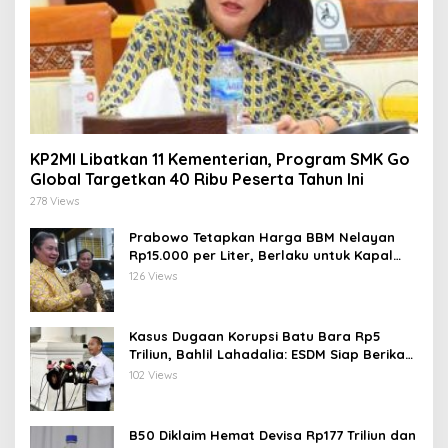
KP2MI Libatkan 11 Kementerian, Program SMK Go
Global Targetkan 40 Ribu Peserta Tahun Ini
278 Views
Prabowo Tetapkan Harga BBM Nelayan
Rp15.000 per Liter, Berlaku untuk Kapal
30-200 GT
126 Views
Kasus Dugaan Korupsi Batu Bara Rp5
Triliun, Bahlil Lahadalia: ESDM Siap Berikan
Data
102 Views
B50 Diklaim Hemat Devisa Rp177 Triliun dan