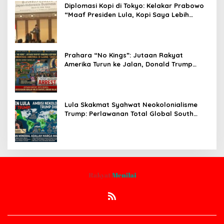
Diplomasi Kopi di Tokyo: Kelakar Prabowo
“Maaf Presiden Lula, Kopi Saya Lebih
Enak!” Guncang Forum Bisnis Jepang
Prahara “No Kings”: Jutaan Rakyat
Amerika Turun ke Jalan, Donald Trump
dalam Kepungan Protes Global!
Lula Skakmat Syahwat Neokolonialisme
Trump: Perlawanan Total Global South
Terhadap Penjajahan Gaya Baru