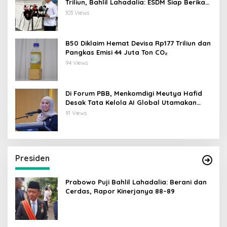
Triliun, Bahlil Lahadalia: ESDM Siap Berikan
Data
103 Views
B50 Diklaim Hemat Devisa Rp177 Triliun dan
Pangkas Emisi 44 Juta Ton CO₂
94 Views
Di Forum PBB, Menkomdigi Meutya Hafid
Desak Tata Kelola AI Global Utamakan
Perlindungan Anak
91 Views
Presiden
Prabowo Puji Bahlil Lahadalia: Berani dan
Cerdas, Rapor Kinerjanya 88–89