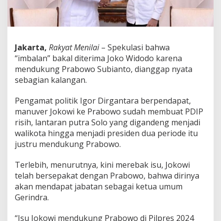
u
n
g
P
r
Jakarta,
Rakyat Menilai
– Spekulasi bahwa
a
“imbalan” bakal diterima Joko Widodo karena
b
o
mendukung Prabowo Subianto, dianggap nyata
w
sebagian kalangan.
o
,
Pengamat politik Igor Dirgantara berpendapat,
P
manuver Jokowi ke Prabowo sudah membuat PDIP
e
n
risih, lantaran putra Solo yang digandeng menjadi
g
walikota hingga menjadi presiden dua periode itu
a
justru mendukung Prabowo.
m
a
Terlebih, menurutnya, kini merebak isu, Jokowi
t
:
telah bersepakat dengan Prabowo, bahwa dirinya
I
akan mendapat jabatan sebagai ketua umum
m
Gerindra.
b
a
“Isu Jokowi mendukung Prabowo di Pilpres 2024
l