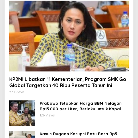
KP2MI Libatkan 11 Kementerian, Program SMK Go
Global Targetkan 40 Ribu Peserta Tahun Ini
278 Views
Prabowo Tetapkan Harga BBM Nelayan
Rp15.000 per Liter, Berlaku untuk Kapal
30-200 GT
126 Views
Kasus Dugaan Korupsi Batu Bara Rp5