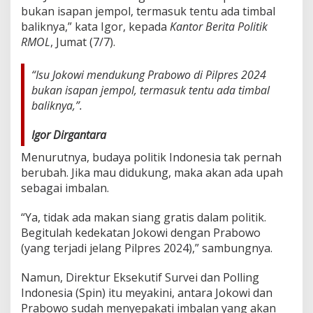
a
bukan isapan jempol, termasuk tentu ada timbal
n
baliknya,” kata Igor, kepada
Kantor Berita Politik
J
RMOL
, Jumat (7/7).
a
b
a
“Isu Jokowi mendukung Prabowo di Pilpres 2024
t
bukan isapan jempol, termasuk tentu ada timbal
a
baliknya,”.
n
K
e
Igor Dirgantara
t
Menurutnya, budaya politik Indonesia tak pernah
u
m
berubah. Jika mau didukung, maka akan ada upah
B
sebagai imbalan.
u
k
“Ya, tidak ada makan siang gratis dalam politik.
a
Begitulah kedekatan Jokowi dengan Prabowo
n
I
(yang terjadi jelang Pilpres 2024),” sambungnya.
s
a
Namun, Direktur Eksekutif Survei dan Polling
p
Indonesia (Spin) itu meyakini, antara Jokowi dan
a
Prabowo sudah menyepakati imbalan yang akan
n