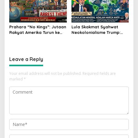
Prahara “No Kings”: Jutaan
Lula Skakmat Syahwat
Rakyat Amerika Turun ke
Neokolonialisme Trump:
Jalan, Donald Trump
Perlawanan Total Global
dalam Kepungan Protes
South Terhadap Penjajahan
Global!
Gaya Baru
Leave a Reply
Your email address will not be published.
Required fields are
marked
*