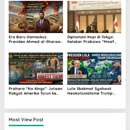
Era Baru Damaskus:
Diplomasi Kopi di Tokyo:
Presiden Ahmed al-Sharaa
Kelakar Prabowo “Maaf
Pimpin Integrasi Total
Presiden Lula, Kopi Saya
Suriah Pasca-Penarikan
Lebih Enak!” Guncang
Militer Amerika Serikat
Forum Bisnis Jepang
Prahara “No Kings”: Jutaan
Lula Skakmat Syahwat
Rakyat Amerika Turun ke
Neokolonialisme Trump:
Jalan, Donald Trump
Perlawanan Total Global
dalam Kepungan Protes
South Terhadap Penjajahan
Global!
Gaya Baru
Most View Post