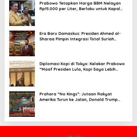
Prabowo Tetapkan Harga BBM Nelayan
Rp15.000 per Liter, Berlaku untuk Kapal
30-200 GT
Era Baru Damaskus: Presiden Ahmed al-
Sharaa Pimpin Integrasi Total Suriah
Pasca-Penarikan Militer Amerika Serikat
Diplomasi Kopi di Tokyo: Kelakar Prabowo
“Maaf Presiden Lula, Kopi Saya Lebih
Enak!” Guncang Forum Bisnis Jepang
Prahara “No Kings”: Jutaan Rakyat
Amerika Turun ke Jalan, Donald Trump
dalam Kepungan Protes Global!