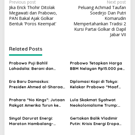
P
Previous post
Next post
Jika Erick Thohir Ditolak
Peluang Achmad Taufan
o
Megawati dan Prabowo,
Soedirjo Dan Putri
s
PAN Bakal Ajak Golkar
Komarudin
Bentuk ‘Poros Keempat’
Mempertahankan Tradisi 2
t
Kursi Partai Golkar di Dapil
Jabar VII
n
a
Related Posts
v
i
Prabowo Puji Bahlil
Prabowo Tetapkan Harga
g
Lahadalia: Berani dan
BBM Nelayan Rp15.000 per
Cerdas, Rapor Kinerjanya
Liter, Berlaku untuk Kapal
a
88–89
30-200 GT
Era Baru Damaskus:
Diplomasi Kopi di Tokyo:
t
Presiden Ahmed al-Sharaa
Kelakar Prabowo “Maaf
Pimpin Integrasi Total
Presiden Lula, Kopi Saya
i
Suriah Pasca-Penarikan
Lebih Enak!” Guncang
Prahara “No Kings”: Jutaan
Lula Skakmat Syahwat
o
Militer Amerika Serikat
Forum Bisnis Jepang
Rakyat Amerika Turun ke
Neokolonialisme Trump:
n
Jalan, Donald Trump
Perlawanan Total Global
dalam Kepungan Protes
South Terhadap Penjajahan
Sinyal Darurat Energi:
Gertakan Balik Vladimir
Global!
Gaya Baru
Maraton Hambalang-
Putin: Krisis Energi Eropa
Istana, Prabowo dan Bahlil
Menuju Gelombang Kedua
Susun Strategi Lawan
yang Lebih Mematikan