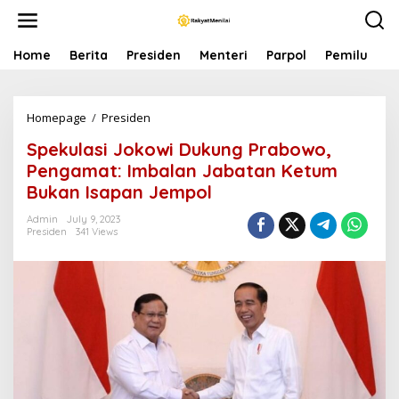
S
k
i
p
Home
Berita
Presiden
Menteri
Parpol
Pemilu
P
t
o
c
Homepage
/
Presiden
S
o
p
n
Spekulasi Jokowi Dukung Prabowo,
e
t
k
e
Pengamat: Imbalan Jabatan Ketum
u
n
Bukan Isapan Jempol
l
t
a
Admin
July 9, 2023
s
Presiden
341 Views
i
J
o
k
o
w
i
D
u
k