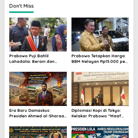
Guncangan Global
Don't Miss
Prabowo Puji Bahlil
Prabowo Tetapkan Harga
Lahadalia: Berani dan
BBM Nelayan Rp15.000 per
Cerdas, Rapor Kinerjanya
Liter, Berlaku untuk Kapal
88–89
30-200 GT
Era Baru Damaskus:
Diplomasi Kopi di Tokyo:
Presiden Ahmed al-Sharaa
Kelakar Prabowo “Maaf
Pimpin Integrasi Total
Presiden Lula, Kopi Saya
Suriah Pasca-Penarikan
Lebih Enak!” Guncang
Militer Amerika Serikat
Forum Bisnis Jepang