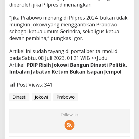
J
diperoleh jika Pilpres dimenangkan.
e
m
“Jika Prabowo menang di Pilpres 2024, bukan tidak
p
mungkin Jokowi yang menggantikan Prabowo
o
sebagai ketua umum Gerindra, sekaligus ketua
l
dewan pembina,” pungkas Igor.
Artikel ini sudah tayang di portal berita rmol.id
pada Sabtu, 08 Juli 2023, 01:21 WIB >>Judul
Artikel:
PDIP Risih Jokowi Bangun Dinasti Politik,
Imbalan Jabatan Ketum Bukan Isapan Jempol
Post Views:
341
Dinasti
Jokowi
Prabowo
Follow Us