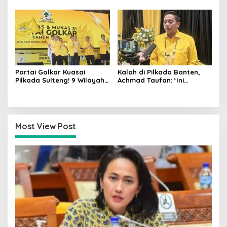
Agar Rakyat Jadi Aktor
MK Tegaskan Hasil Pilgub
Utama di Pemilu!
Partai Golkar Kuasai
Kalah di Pilkada Banten,
Pilkada Sulteng! 9 Wilayah
Achmad Taufan: ‘Ini
Dimenangkan, Gerindra
Pelajaran Berharga,
Hanya 4
Saatnya Strategi Bangkit
untuk 2029!
Most View Post