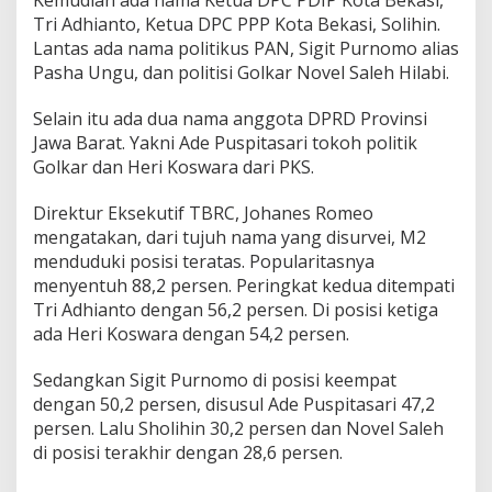
T
Tri Adhianto, Ketua DPC PPP Kota Bekasi, Solihin.
e
Lantas ada nama politikus PAN, Sigit Purnomo alias
r
Pasha Ungu, dan politisi Golkar Novel Saleh Hilabi.
p
o
p
Selain itu ada dua nama anggota DPRD Provinsi
u
Jawa Barat. Yakni Ade Puspitasari tokoh politik
l
Golkar dan Heri Koswara dari PKS.
e
r
J
Direktur Eksekutif TBRC, Johanes Romeo
e
mengatakan, dari tujuh nama yang disurvei, M2
l
menduduki posisi teratas. Popularitasnya
a
menyentuh 88,2 persen. Peringkat kedua ditempati
n
Tri Adhianto dengan 56,2 persen. Di posisi ketiga
g
P
ada Heri Koswara dengan 54,2 persen.
i
l
Sedangkan Sigit Purnomo di posisi keempat
k
dengan 50,2 persen, disusul Ade Puspitasari 47,2
a
persen. Lalu Sholihin 30,2 persen dan Novel Saleh
d
a
di posisi terakhir dengan 28,6 persen.
K
o