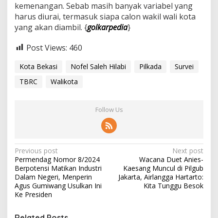
kemenangan. Sebab masih banyak variabel yang
harus diurai, termasuk siapa calon wakil wali kota
yang akan diambil. {
golkarpedia
}
Post Views:
460
Kota Bekasi
Nofel Saleh Hilabi
Pilkada
Survei
TBRC
Walikota
Follow Us
P
Previous post
Next post
Permendag Nomor 8/2024
Wacana Duet Anies-
o
Berpotensi Matikan Industri
Kaesang Muncul di Pilgub
s
Dalam Negeri, Menperin
Jakarta, Airlangga Hartarto:
Agus Gumiwang Usulkan Ini
Kita Tunggu Besok
t
Ke Presiden
n
Related Posts