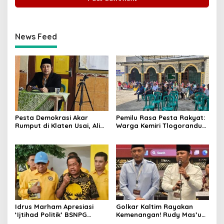
News Feed
Pesta Demokrasi Akar
Pemilu Rasa Pesta Rakyat:
Rumput di Klaten Usai, Alim
Warga Kemiri Tlogorandu
Nasiruddin Pertahankan
Pilih Ketua RW 04 Secara
Kursi Ketua RW 04 Kemiri
Demokratis, Rebutan Door
Prize Menarik!
Idrus Marham Apresiasi
Golkar Kaltim Rayakan
‘Ijtihad Politik’ BSNPG
Kemenangan! Rudy Mas’ud-
Golkar, Dorong Perubahan
Seno Aji Sah Pimpin Kaltim,