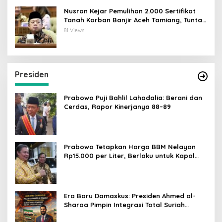
Nusron Kejar Pemulihan 2.000 Sertifikat
Tanah Korban Banjir Aceh Tamiang, Tuntas
Desember 2026
81 Views
Presiden
Prabowo Puji Bahlil Lahadalia: Berani dan
Cerdas, Rapor Kinerjanya 88–89
Prabowo Tetapkan Harga BBM Nelayan
Rp15.000 per Liter, Berlaku untuk Kapal
30-200 GT
Era Baru Damaskus: Presiden Ahmed al-
Sharaa Pimpin Integrasi Total Suriah
Pasca-Penarikan Militer Amerika Serikat