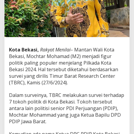
l
e
h
H
i
l
a
b
i
Kota Bekasi,
Rakyat Menilai–
Mantan Wali Kota
M
Bekasi, Mochtar Mohamad (M2) menjadi figur
a
s
politik paling populer menjelang Pilkada Kota
u
Bekasi 2024. Hal tersebut diketahui berdasarkan
k
survei yang dirilis Timur Barat Research Center
5
(TBRC), Kamis (27/6/2024).
B
e
s
Dalam surveinya, TBRC melakukan survei terhadap
a
7 tokoh politik di Kota Bekasi. Tokoh tersebut
r
antara lain politisi senior PDI Perjuangan (PDIP),
T
Mochtar Mohammad yang juga Ketua Bapilu DPD
o
PDIP Jawa Barat.
k
o
h
Kemudian ada nama Ketua DPC PDIP Kota Bekasi,