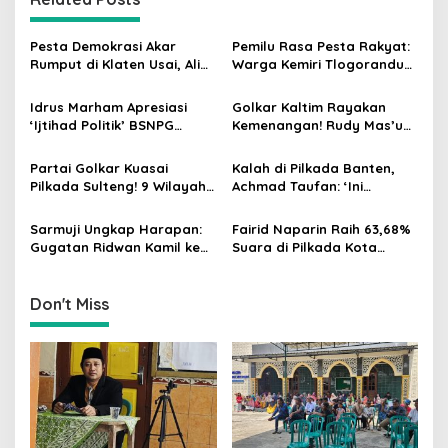
a
v
Pesta Demokrasi Akar
Pemilu Rasa Pesta Rakyat:
i
Rumput di Klaten Usai, Alim
Warga Kemiri Tlogorandu
g
Nasiruddin Pertahankan
Pilih Ketua RW 04 Secara
Kursi Ketua RW 04 Kemiri
Demokratis, Rebutan Door
Idrus Marham Apresiasi
Golkar Kaltim Rayakan
a
Prize Menarik!
‘Ijtihad Politik’ BSNPG
Kemenangan! Rudy Mas’ud-
t
Golkar, Dorong Perubahan
Seno Aji Sah Pimpin Kaltim,
Agar Rakyat Jadi Aktor
MK Tegaskan Hasil Pilgub
i
Partai Golkar Kuasai
Kalah di Pilkada Banten,
Utama di Pemilu!
Pilkada Sulteng! 9 Wilayah
Achmad Taufan: ‘Ini
o
Dimenangkan, Gerindra
Pelajaran Berharga,
n
Hanya 4
Saatnya Strategi Bangkit
Sarmuji Ungkap Harapan:
Fairid Naparin Raih 63,68%
untuk 2029!
Gugatan Ridwan Kamil ke
Suara di Pilkada Kota
MK Berpeluang Dikabulkan
Palangka Raya Yang
Dimenangkan Sang
Petahana
Don't Miss