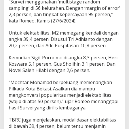
“Survei menggunakan ‘multistage random
t
sampling’ di 56 kelurahan. Dengan ‘margin of error’
a
2,3 persen, dan tingkat kepercayaan 95 persen,”
B
e
kata Romeo, Kamis (27/6/2024).
k
a
Untuk elektabilitas, M2 memegang kendali dengan
s
angka 39,4 persen. Disusul Tri Adhianto dengan
i
20,2 persen, dan Ade Puspitasari 10,8 persen.
2
0
2
Kemudian Sigit Purnomo di angka 8,3 persen, Heri
4
Koswara 5,1 persen, Gus Sholihin 3,1 persen. Dan
Novel Saleh Hilabi dengan 2,6 persen.
“Mochtar Mohamad berpeluang memenangkan
Pilkada Kota Bekasi. Asalkan dia mampu
mengkonversi popularitas menjadi elektabilitas
(wajib di atas 50 persen),” ujar Romeo menanggapi
hasil Survei yang dirilis lembaganya.
TBRC juga menjelaskan, modal dasar elektabilitas
di bawah 39,4 persen, belum tentu menjamin