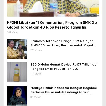
KP2MI Libatkan 11 Kementerian, Program SMK Go
Global Targetkan 40 Ribu Peserta Tahun Ini
282 Views
Prabowo Tetapkan Harga BBM Nelayan
Rp15.000 per Liter, Berlaku untuk Kapal
30-200 GT
128 Views
B50 Diklaim Hemat Devisa Rp177 Triliun dan
Pangkas Emisi 44 Juta Ton CO₂
117 Views
Meutya Hafid: Indonesia Bangun Regulasi
Berbasis Risiko untuk Lindungi Anak di
Dunia Digital
85 Views