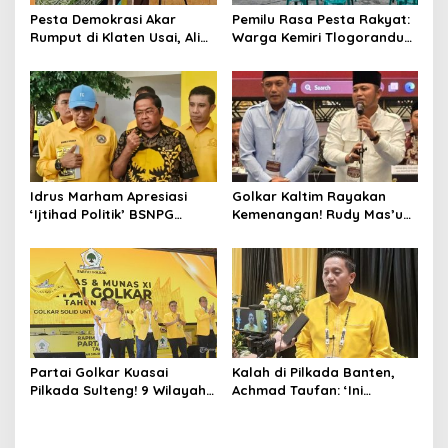
Pesta Demokrasi Akar
Pemilu Rasa Pesta Rakyat:
Rumput di Klaten Usai, Alim
Warga Kemiri Tlogorandu
Nasiruddin Pertahankan
Pilih Ketua RW 04 Secara
Kursi Ketua RW 04 Kemiri
Demokratis, Rebutan Door
Prize Menarik!
Idrus Marham Apresiasi
Golkar Kaltim Rayakan
‘Ijtihad Politik’ BSNPG
Kemenangan! Rudy Mas’ud-
Golkar, Dorong Perubahan
Seno Aji Sah Pimpin Kaltim,
Agar Rakyat Jadi Aktor
MK Tegaskan Hasil Pilgub
Utama di Pemilu!
Partai Golkar Kuasai
Kalah di Pilkada Banten,
Pilkada Sulteng! 9 Wilayah
Achmad Taufan: ‘Ini
Dimenangkan, Gerindra
Pelajaran Berharga,
Hanya 4
Saatnya Strategi Bangkit
untuk 2029!