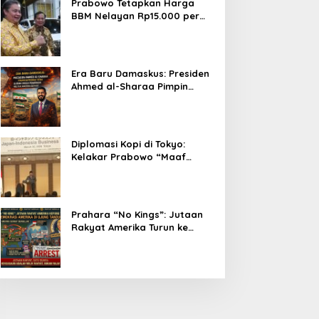
Prabowo Tetapkan Harga
BBM Nelayan Rp15.000 per
Liter, Berlaku untuk Kapal 30-
200 GT
Era Baru Damaskus: Presiden
Ahmed al-Sharaa Pimpin
Integrasi Total Suriah Pasca-
Penarikan Militer Amerika
Serikat
Diplomasi Kopi di Tokyo:
Kelakar Prabowo “Maaf
Presiden Lula, Kopi Saya
Lebih Enak!” Guncang Forum
Bisnis Jepang
Prahara “No Kings”: Jutaan
Rakyat Amerika Turun ke
Jalan, Donald Trump dalam
Kepungan Protes Global!