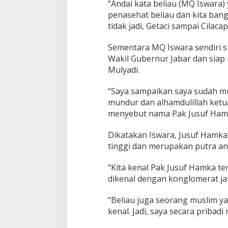
“Andai kata beliau (MQ Iswara) 
penasehat beliau dan kita bangu
tidak jadi, Getaci sampai Cilaca
Sementara MQ Iswara sendiri 
Wakil Gubernur Jabar dan sia
Mulyadi.
“Saya sampaikan saya sudah mu
mundur dan alhamdulillah ket
menyebut nama Pak Jusuf Hamka
Dikatakan Iswara, Jusuf Hamka 
tinggi dan merupakan putra an
“Kita kenal Pak Jusuf Hamka te
dikenal dengan konglomerat jal
“Beliau juga seorang muslim ya
kenal. Jadi, saya secara priba