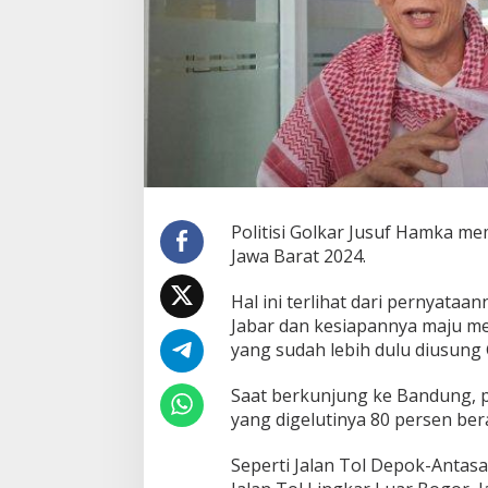
s
a
r
-
b
e
s
a
r
a
n
,
Politisi Golkar Jusuf Hamka m
J
Jawa Barat 2024.
u
s
Hal ini terlihat dari pernyat
u
Jabar dan kesiapannya maju me
f
H
yang sudah lebih dulu diusung 
a
m
Saat berkunjung ke Bandung, p
k
yang digelutinya 80 persen bera
a
I
Seperti Jalan Tol Depok-Anta
n
g