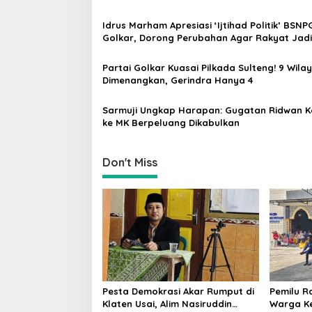
i
Idrus Marham Apresiasi ‘Ijtihad Politik’ BSNP
g
Golkar, Dorong Perubahan Agar Rakyat Jadi
Utama di Pemilu!
a
Partai Golkar Kuasai Pilkada Sulteng! 9 Wila
t
Dimenangkan, Gerindra Hanya 4
i
Sarmuji Ungkap Harapan: Gugatan Ridwan K
o
ke MK Berpeluang Dikabulkan
n
Don't Miss
Pesta Demokrasi Akar Rumput di
Pemilu R
Klaten Usai, Alim Nasiruddin
Warga Ke