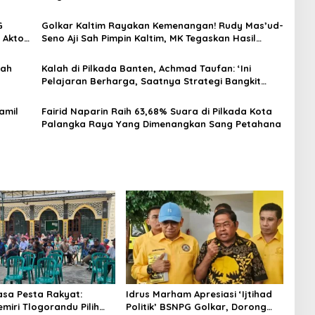
Rebutan Door Prize Menarik!
G
Golkar Kaltim Rayakan Kemenangan! Rudy Mas’ud-
 Aktor
Seno Aji Sah Pimpin Kaltim, MK Tegaskan Hasil
Pilgub
yah
Kalah di Pilkada Banten, Achmad Taufan: ‘Ini
Pelajaran Berharga, Saatnya Strategi Bangkit
untuk 2029!
amil
Fairid Naparin Raih 63,68% Suara di Pilkada Kota
Palangka Raya Yang Dimenangkan Sang Petahana
asa Pesta Rakyat:
Idrus Marham Apresiasi ‘Ijtihad
miri Tlogorandu Pilih
Politik’ BSNPG Golkar, Dorong