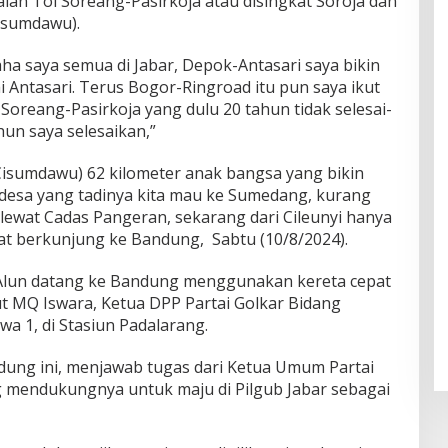
Jalan Tol Soreang-Pasirkoja atau disingkat Soroja dan
isumdawu).
aha saya semua di Jabar, Depok-Antasari saya bikin
 Antasari. Terus Bogor-Ringroad itu pun saya ikut
 Soreang-Pasirkoja yang dulu 20 tahun tidak selesai-
hun saya selesaikan,”
isumdawu) 62 kilometer anak bangsa yang bikin
desa yang tadinya kita mau ke Sumedang, kurang
 lewat Cadas Pangeran, sekarang dari Cileunyi hanya
aat berkunjung ke Bandung, Sabtu (10/8/2024).
 Alun datang ke Bandung menggunakan kereta cepat
 MQ Iswara, Ketua DPP Partai Golkar Bidang
a 1, di Stasiun Padalarang.
ung ini, menjawab tugas dari Ketua Umum Partai
g mendukungnya untuk maju di Pilgub Jabar sebagai