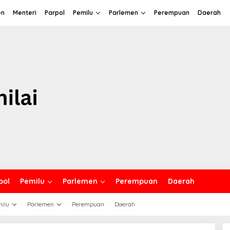
en
Menteri
Parpol
Pemilu
Parlemen
Perempuan
Daerah
pol
Pemilu
Parlemen
Perempuan
Daerah
ilu
Parlemen
Perempuan
Daerah