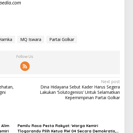
rpedia.com
 Hamka
MQ Iswara
Partai Golkar
Follow Us
Next post
ehatan,
Dina Hidayana Sebut Kader Harus Segera
ini
Lakukan ‘Solutogenisis’ Untuk Selamatkan
Kepemimpinan Partai Golkar
 Alim
Pemilu Rasa Pesta Rakyat: Warga Kemiri
emiri
Tlogorandu Pilih Ketua RW 04 Secara Demokratis,