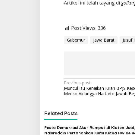
Artikel ini telah tayang di
golka
Post Views:
336
Gubernur
Jawa Barat
Jusuf
P
Previous post
Muncul Isu Kenaikan Iuran BPJS Kes
o
Menko Airlangga Hartarto Jawab Beg
s
t
Related Posts
n
a
Pesta Demokrasi Akar Rumput di Klaten Usai,
v
Nasiruddin Pertahankan Kursi Ketua RW 04 K