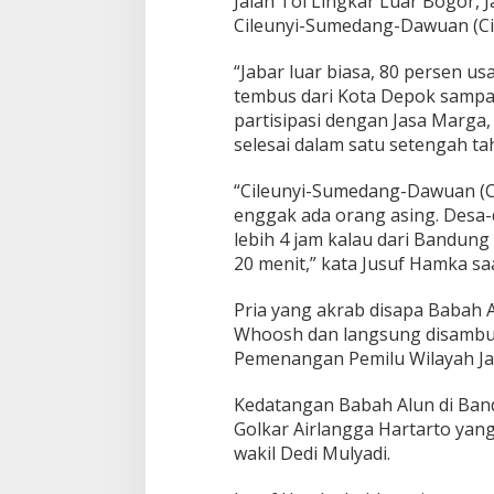
Jalan Tol Lingkar Luar Bogor, 
i
Cileunyi-Sumedang-Dawuan (C
n
R
“Jabar luar biasa, 80 persen us
a
tembus dari Kota Depok sampai
m
a
partisipasi dengan Jasa Marga,
i
selesai dalam satu setengah ta
k
a
“Cileunyi-Sumedang-Dawuan (C
n
enggak ada orang asing. Desa-
P
i
lebih 4 jam kalau dari Bandung
l
20 menit,” kata Jusuf Hamka s
g
u
Pria yang akrab disapa Babah
b
Whoosh dan langsung disambut
J
a
Pemenangan Pemilu Wilayah Jaw
w
a
Kedatangan Babah Alun di Band
B
Golkar Airlangga Hartarto yan
a
wakil Dedi Mulyadi.
r
a
t