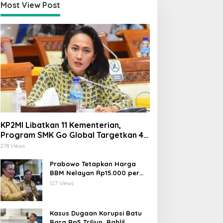
Most View Post
KP2MI Libatkan 11 Kementerian,
Program SMK Go Global Targetkan 40
Ribu Peserta Tahun Ini
278 Views
Prabowo Tetapkan Harga
BBM Nelayan Rp15.000 per
Liter, Berlaku untuk Kapal 30-
127 Views
200 GT
Kasus Dugaan Korupsi Batu
Bara Rp5 Triliun, Bahlil