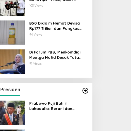
Lahadalia: ESDM Siap Berikan
103 Views
Data
B50 Diklaim Hemat Devisa
Rp177 Triliun dan Pangkas
Emisi 44 Juta Ton CO₂
94 Views
Di Forum PBB, Menkomdigi
Meutya Hafid Desak Tata
Kelola AI Global Utamakan
91 Views
Perlindungan Anak
Presiden
Prabowo Puji Bahlil
Lahadalia: Berani dan
Cerdas, Rapor Kinerjanya 88–
89