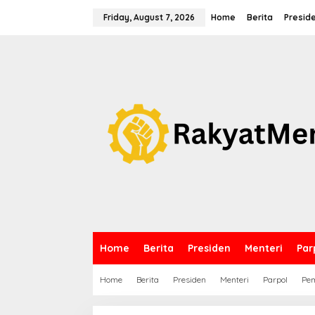
S
k
Friday, August 7, 2026
Home
Berita
Presid
i
p
t
o
c
o
n
t
e
n
t
Home
Berita
Presiden
Menteri
Par
Home
Berita
Presiden
Menteri
Parpol
Pem