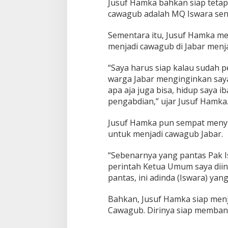
Jusuf Hamka bahkan siap tetap 
?
cawagub adalah MQ Iswara send
Sementara itu, Jusuf Hamka me
menjadi cawagub di Jabar menja
“Saya harus siap kalau sudah p
warga Jabar menginginkan saya.
apa aja juga bisa, hidup saya ib
pengabdian,” ujar Jusuf Hamka
Jusuf Hamka pun sempat menyi
untuk menjadi cawagub Jabar.
“Sebenarnya yang pantas Pak Is
perintah Ketua Umum saya diint
pantas, ini adinda (Iswara) yang
Bahkan, Jusuf Hamka siap menj
Cawagub. Dirinya siap membang