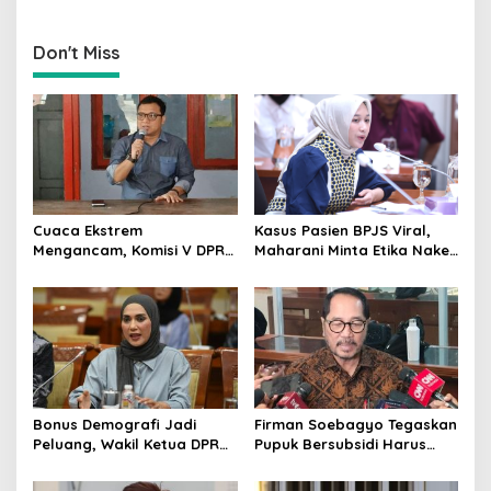
Perkuat Deteksi Dini serta
Bukan Pengganti
Tangkal Disinformasi
Distributor Pupuk
Bersubsidi
Don't Miss
Cuaca Ekstrem
Kasus Pasien BPJS Viral,
Mengancam, Komisi V DPR
Maharani Minta Etika Nakes
dan BMKG Perkuat
dan Manajemen RS
Kesiapan Petani Indramayu
Dievaluasi
Bonus Demografi Jadi
Firman Soebagyo Tegaskan
Peluang, Wakil Ketua DPR
Pupuk Bersubsidi Harus
Dorong PMI Lombok
Tepat Sasaran, Penerima
Tembus Pasar Kerja Global
Wajib Sesuai RDKK