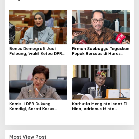
dan BMKG Perkuat
dan Manajemen RS
Kesiapan Petani Indramayu
Dievaluasi
Bonus Demografi Jadi
Firman Soebagyo Tegaskan
Peluang, Wakil Ketua DPR
Pupuk Bersubsidi Harus
Dorong PMI Lombok
Tepat Sasaran, Penerima
Tembus Pasar Kerja Global
Wajib Sesuai RDKK
Komisi I DPR Dukung
Karhutla Mengintai saat El
Komdigi, Soroti Kasus
Nino, Adrianus Minta
Bryan Ebem Rekam Usher
Kementerian Kehutanan
GIIAS Tanpa Izin
Bergerak Lebih Serius
Most View Post