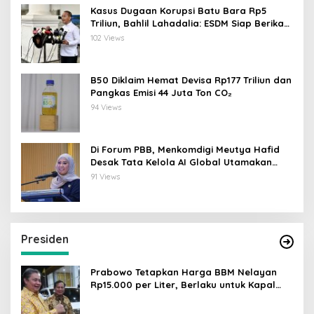
Kasus Dugaan Korupsi Batu Bara Rp5
Triliun, Bahlil Lahadalia: ESDM Siap Berikan
Data
102 Views
B50 Diklaim Hemat Devisa Rp177 Triliun dan
Pangkas Emisi 44 Juta Ton CO₂
94 Views
Di Forum PBB, Menkomdigi Meutya Hafid
Desak Tata Kelola AI Global Utamakan
Perlindungan Anak
91 Views
Presiden
Prabowo Tetapkan Harga BBM Nelayan
Rp15.000 per Liter, Berlaku untuk Kapal
30-200 GT