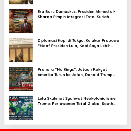
Era Baru Damaskus: Presiden Ahmed al-
Sharaa Pimpin Integrasi Total Suriah
Pasca-Penarikan Militer Amerika Serikat
Diplomasi Kopi di Tokyo: Kelakar Prabowo
“Maaf Presiden Lula, Kopi Saya Lebih
Enak!” Guncang Forum Bisnis Jepang
Prahara “No Kings”: Jutaan Rakyat
Amerika Turun ke Jalan, Donald Trump
dalam Kepungan Protes Global!
Lula Skakmat Syahwat Neokolonialisme
Trump: Perlawanan Total Global South
Terhadap Penjajahan Gaya Baru