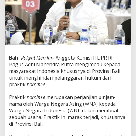
P
i
n
j
a
m
N
a
m
a
Bali,
Rakyat Menilai–
Anggota Komisi II DPR RI
o
l
Bagus Adhi Mahendra Putra mengimbau kepada
e
masyarakat Indonesia khususnya di Provinsi Bali
h
untuk menghindari pelanggaran hukum dari
W
praktik
nominee
.
N
A
D
Praktik
nominee
merupakan perjanjian pinjam-
i
nama oleh Warga Negara Asing (WNA) kepada
s
Warga Negara Indonesia (WNI) dalam membuat
a
sebuah usaha. Praktik ini marak terjadi, khususnya
l
a
di Provinsi Bali.
h
g