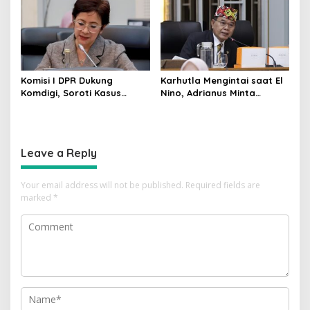
Komisi I DPR Dukung
Karhutla Mengintai saat El
Komdigi, Soroti Kasus
Nino, Adrianus Minta
Bryan Ebem Rekam Usher
Kementerian Kehutanan
GIIAS Tanpa Izin
Bergerak Lebih Serius
Leave a Reply
Your email address will not be published.
Required fields are
marked
*