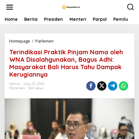
S
k
i
p
Home
Berita
Presiden
Menteri
Parpol
Pemilu
P
t
o
c
Homepage
/
Parlemen
T
o
e
n
Terindikasi Praktik Pinjam Nama oleh
r
t
i
e
WNA Disalahgunakan, Bagus Adhi:
n
n
Masyarakat Bali Harus Tahu Dampak
d
t
Kerugiannya
i
k
Admin
July 25, 2024
a
Parlemen
344 Views
s
i
P
r
a
k
t
i
k