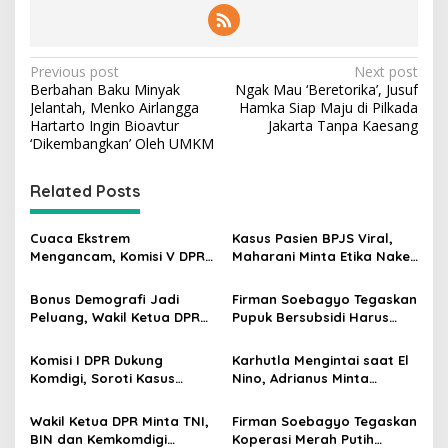
g
i
a
n
P
Previous post
Next post
n
Berbahan Baku Minyak
Ngak Mau ‘Beretorika’, Jusuf
o
y
Jelantah, Menko Airlangga
Hamka Siap Maju di Pilkada
a
s
Hartarto Ingin Bioavtur
Jakarta Tanpa Kaesang
‘Dikembangkan’ Oleh UMKM
t
n
Related Posts
a
v
Cuaca Ekstrem
Kasus Pasien BPJS Viral,
Mengancam, Komisi V DPR
Maharani Minta Etika Nakes
i
dan BMKG Perkuat
dan Manajemen RS
g
Kesiapan Petani Indramayu
Dievaluasi
Bonus Demografi Jadi
Firman Soebagyo Tegaskan
Peluang, Wakil Ketua DPR
Pupuk Bersubsidi Harus
a
Dorong PMI Lombok
Tepat Sasaran, Penerima
t
Tembus Pasar Kerja Global
Wajib Sesuai RDKK
Komisi I DPR Dukung
Karhutla Mengintai saat El
i
Komdigi, Soroti Kasus
Nino, Adrianus Minta
Bryan Ebem Rekam Usher
Kementerian Kehutanan
o
GIIAS Tanpa Izin
Bergerak Lebih Serius
Wakil Ketua DPR Minta TNI,
Firman Soebagyo Tegaskan
n
BIN dan Kemkomdigi
Koperasi Merah Putih