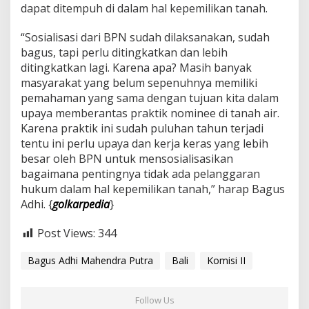
dapat ditempuh di dalam hal kepemilikan tanah.
a
t
B
“Sosialisasi dari BPN sudah dilaksanakan, sudah
a
bagus, tapi perlu ditingkatkan dan lebih
l
ditingkatkan lagi. Karena apa? Masih banyak
i
masyarakat yang belum sepenuhnya memiliki
H
a
pemahaman yang sama dengan tujuan kita dalam
r
upaya memberantas praktik nominee di tanah air.
u
Karena praktik ini sudah puluhan tahun terjadi
s
tentu ini perlu upaya dan kerja keras yang lebih
T
besar oleh BPN untuk mensosialisasikan
a
h
bagaimana pentingnya tidak ada pelanggaran
u
hukum dalam hal kepemilikan tanah,” harap Bagus
D
Adhi. {
golkarpedia
}
a
m
Post Views:
344
p
a
k
Bagus Adhi Mahendra Putra
Bali
Komisi II
K
e
r
Follow Us
u