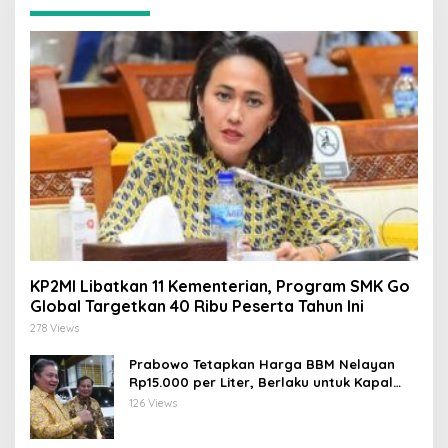
KP2MI Libatkan 11 Kementerian, Program SMK Go
Global Targetkan 40 Ribu Peserta Tahun Ini
278 Views
Prabowo Tetapkan Harga BBM Nelayan
Rp15.000 per Liter, Berlaku untuk Kapal
30-200 GT
126 Views