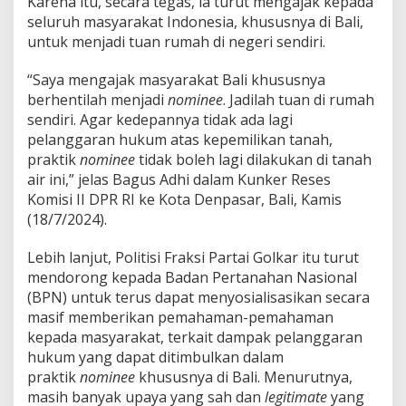
Karena itu, secara tegas, ia turut mengajak kepada
u
seluruh masyarakat Indonesia, khususnya di Bali,
n
untuk menjadi tuan rumah di negeri sendiri.
a
k
a
“Saya mengajak masyarakat Bali khususnya
n
berhentilah menjadi
nominee
. Jadilah tuan di rumah
,
sendiri. Agar kedepannya tidak ada lagi
B
pelanggaran hukum atas kepemilikan tanah,
a
g
praktik
nominee
tidak boleh lagi dilakukan di tanah
u
air ini,” jelas Bagus Adhi dalam Kunker Reses
s
Komisi II DPR RI ke Kota Denpasar, Bali, Kamis
A
(18/7/2024).
d
h
i
Lebih lanjut, Politisi Fraksi Partai Golkar itu turut
:
mendorong kepada Badan Pertanahan Nasional
M
(BPN) untuk terus dapat menyosialisasikan secara
a
masif memberikan pemahaman-pemahaman
s
kepada masyarakat, terkait dampak pelanggaran
y
a
hukum yang dapat ditimbulkan dalam
r
praktik
nominee
khususnya di Bali. Menurutnya,
a
masih banyak upaya yang sah dan
legitimate
yang
k