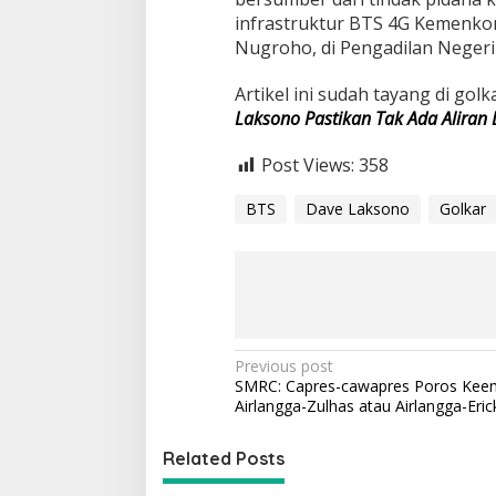
E
infrastruktur BTS 4G Kemenkomi
n
Nugroho, di Pengadilan Negeri J
g
g
Artikel ini sudah tayang di golk
a
Laksono Pastikan Tak Ada Aliran 
k
A
d
Post Views:
358
a
BTS
Dave Laksono
Golkar
P
Previous post
SMRC: Capres-cawapres Poros Kee
o
Airlangga-Zulhas atau Airlangga-Eric
s
t
Related Posts
n