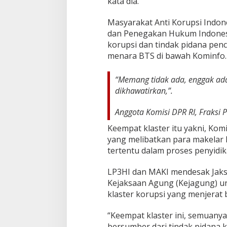
kata dia.
s
o
Masyarakat Anti Korupsi Indo
n
dan Penegakan Hukum Indonesi
o
korupsi dan tindak pidana pe
:
E
menara BTS di bawah Kominfo.
n
g
“Memang tidak ada, enggak ada y
g
a
dikhawatirkan,”.
k
A
Anggota Komisi DPR RI, Fraksi 
d
a
Keempat klaster itu yakni, Kom
.
yang melibatkan para makelar
E
tertentu dalam proses penyidik
n
g
LP3HI dan MAKI mendesak Jaks
g
a
Kejaksaan Agung (Kejagung) un
k
klaster korupsi yang menjerat
A
d
“Keempat klaster ini, semuanya
a
bersumber dari tindak pidana
,