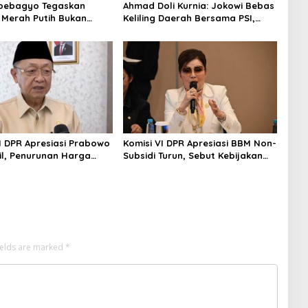
Soebagyo Tegaskan
Ahmad Doli Kurnia: Jokowi Bebas
 Merah Putih Bukan
Keliling Daerah Bersama PSI,
i Distributor Pupuk
Kerja Politik Berjalan Sepanjang
di
Waktu
II DPR Apresiasi Prabowo
Komisi VI DPR Apresiasi BBM Non-
il, Penurunan Harga
Subsidi Turun, Sebut Kebijakan
Subsidi Dinilai Tepat
Energi Kian Responsif
ields are marked
*