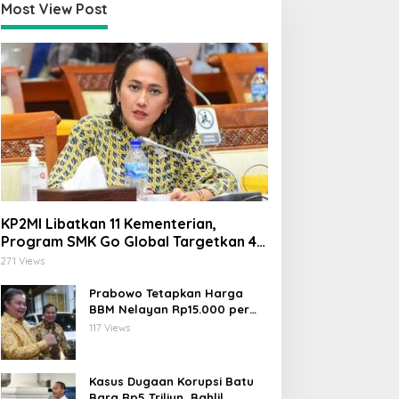
Most View Post
KP2MI Libatkan 11 Kementerian,
Program SMK Go Global Targetkan 40
Ribu Peserta Tahun Ini
271 Views
Prabowo Tetapkan Harga
BBM Nelayan Rp15.000 per
Liter, Berlaku untuk Kapal 30-
117 Views
200 GT
Kasus Dugaan Korupsi Batu
Bara Rp5 Triliun, Bahlil