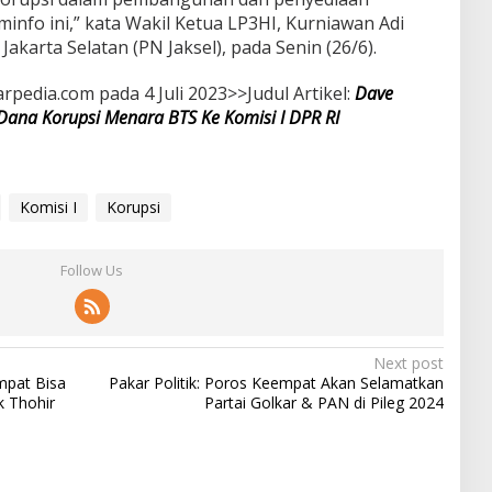
nfo ini,” kata Wakil Ketua LP3HI, Kurniawan Adi
akarta Selatan (PN Jaksel), pada Senin (26/6).
arpedia.com pada 4 Juli 2023>>Judul Artikel:
Dave
Dana Korupsi Menara BTS Ke Komisi I DPR RI
Komisi I
Korupsi
Follow Us
Next post
mpat Bisa
Pakar Politik: Poros Keempat Akan Selamatkan
k Thohir
Partai Golkar & PAN di Pileg 2024