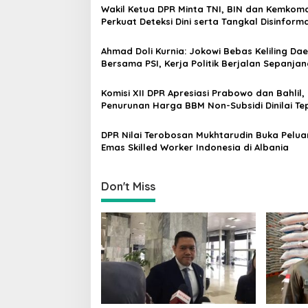
Wakil Ketua DPR Minta TNI, BIN dan Kemkomd
a
Perkuat Deteksi Dini serta Tangkal Disinforma
v
Ahmad Doli Kurnia: Jokowi Bebas Keliling Da
i
Bersama PSI, Kerja Politik Berjalan Sepanja
g
Waktu
a
Komisi XII DPR Apresiasi Prabowo dan Bahlil,
Penurunan Harga BBM Non-Subsidi Dinilai Te
t
i
DPR Nilai Terobosan Mukhtarudin Buka Pelu
Emas Skilled Worker Indonesia di Albania
o
n
Don't Miss