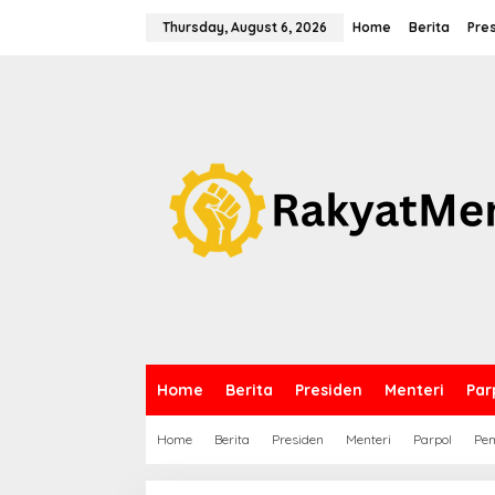
S
k
Thursday, August 6, 2026
Home
Berita
Pre
i
p
t
o
c
o
n
t
e
n
t
Home
Berita
Presiden
Menteri
Par
Home
Berita
Presiden
Menteri
Parpol
Pem