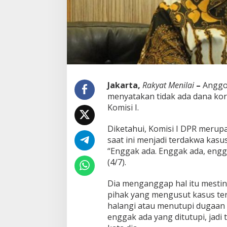
B
T
S
K
e
K
o
m
i
Jakarta,
Rakyat Menilai
–
Anggot
s
menyatakan tidak ada dana ko
i
Komisi I.
I
D
P
Diketahui, Komisi I DPR merup
R
saat ini menjadi terdakwa kas
R
“Enggak ada. Enggak ada, engg
I
(4/7).
,
D
a
Dia menganggap hal itu mesti
v
pihak yang mengusut kasus te
e
halangi atau menutupi dugaan k
L
enggak ada yang ditutupi, jadi t
a
k