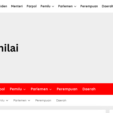
siden
Menteri
Parpol
Pemilu
Parlemen
Perempuan
Daera
pol
Pemilu
Parlemen
Perempuan
Daerah
ilu
Parlemen
Perempuan
Daerah