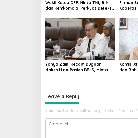
Wakil Ketua DPR Minta TNI, BIN
Firman 
dan Kemkomdigi Perkuat Deteksi
Koperasi
Dini serta Tangkal Disinformasi
Penggant
Bersubsi
Yahya Zaini Kecam Dugaan
Komisi X
Nakes Hina Pasien BPJS, Minta
dan Bahl
Kemenkes Investigasi Rumah
BBM Non-
Sakit
Leave a Reply
Your email address will not be published.
Required f