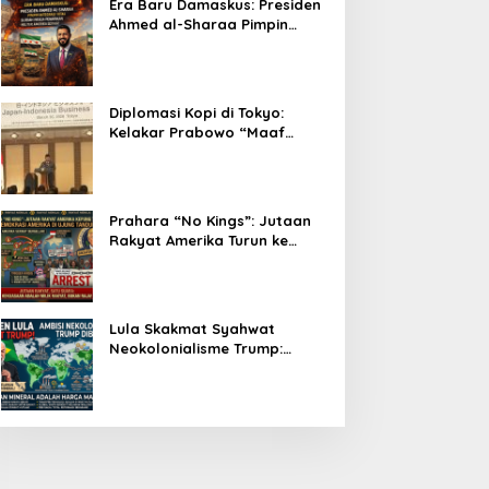
Era Baru Damaskus: Presiden
Ahmed al-Sharaa Pimpin
Integrasi Total Suriah Pasca-
Penarikan Militer Amerika
Serikat
Diplomasi Kopi di Tokyo:
Kelakar Prabowo “Maaf
Presiden Lula, Kopi Saya
Lebih Enak!” Guncang Forum
Bisnis Jepang
Prahara “No Kings”: Jutaan
Rakyat Amerika Turun ke
Jalan, Donald Trump dalam
Kepungan Protes Global!
Lula Skakmat Syahwat
Neokolonialisme Trump:
Perlawanan Total Global
South Terhadap Penjajahan
Gaya Baru