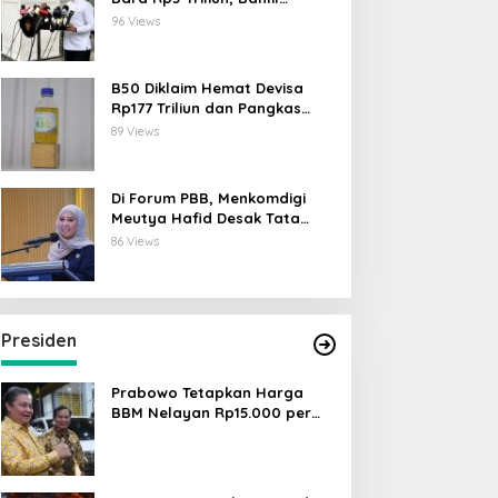
Lahadalia: ESDM Siap Berikan
96 Views
Data
B50 Diklaim Hemat Devisa
Rp177 Triliun dan Pangkas
Emisi 44 Juta Ton CO₂
89 Views
Di Forum PBB, Menkomdigi
Meutya Hafid Desak Tata
Kelola AI Global Utamakan
86 Views
Perlindungan Anak
Presiden
Prabowo Tetapkan Harga
BBM Nelayan Rp15.000 per
Liter, Berlaku untuk Kapal 30-
200 GT