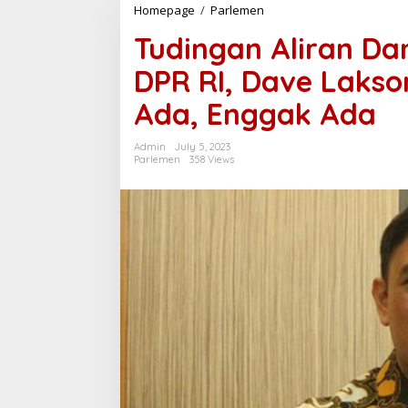
Homepage
/
Parlemen
T
u
Tudingan Aliran Dan
d
i
DPR RI, Dave Lakso
n
g
Ada, Enggak Ada
a
n
A
Admin
July 5, 2023
l
Parlemen
358 Views
i
r
a
n
D
a
n
a
K
o
r
u
p
s
i