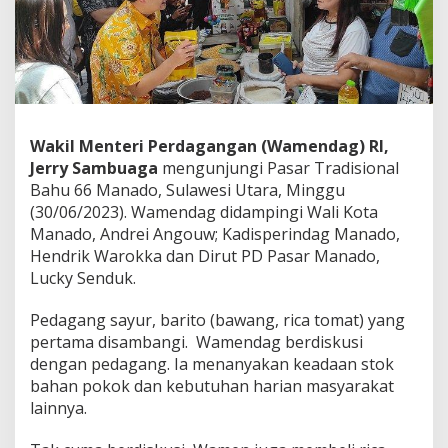
a
g
a
S
i
d
a
k
Wakil Menteri Perdagangan (Wamendag) RI,
P
Jerry Sambuaga
mengunjungi Pasar Tradisional
a
Bahu 66 Manado, Sulawesi Utara, Minggu
s
a
(30/06/2023). Wamendag didampingi Wali Kota
r
Manado, Andrei Angouw; Kadisperindag Manado,
B
Hendrik Warokka dan Dirut PD Pasar Manado,
a
Lucky Senduk.
h
u
M
Pedagang sayur, barito (bawang, rica tomat) yang
a
pertama disambangi. Wamendag berdiskusi
n
dengan pedagang. Ia menanyakan keadaan stok
a
bahan pokok dan kebutuhan harian masyarakat
d
o
lainnya.
,
P