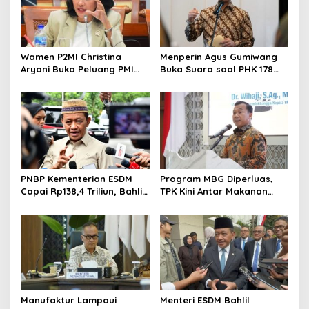
Wamen P2MI Christina
Menperin Agus Gumiwang
Aryani Buka Peluang PMI
Buka Suara soal PHK 178
Kerja ke Ceko, Ini Sektor
Buruh PT Namnam Fashion
dan Syaratnya
Industries
PNBP Kementerian ESDM
Program MBG Diperluas,
Capai Rp138,4 Triliun, Bahlil
TPK Kini Antar Makanan
Tegaskan Komitmen
Bergizi untuk Ibu Hamil dan
Akuntabilitas
Balita
Manufaktur Lampaui
Menteri ESDM Bahlil