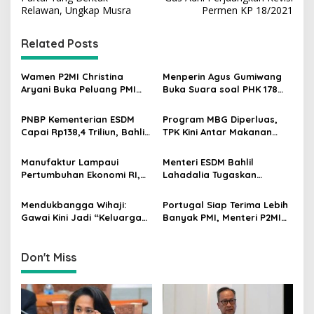
s
Relawan, Ungkap Musra
Permen KP 18/2021
t
n
Related Posts
a
v
Wamen P2MI Christina
Menperin Agus Gumiwang
Aryani Buka Peluang PMI
Buka Suara soal PHK 178
i
Kerja ke Ceko, Ini Sektor
Buruh PT Namnam Fashion
g
dan Syaratnya
Industries
PNBP Kementerian ESDM
Program MBG Diperluas,
Capai Rp138,4 Triliun, Bahlil
TPK Kini Antar Makanan
a
Tegaskan Komitmen
Bergizi untuk Ibu Hamil dan
t
Akuntabilitas
Balita
Manufaktur Lampaui
Menteri ESDM Bahlil
i
Pertumbuhan Ekonomi RI,
Lahadalia Tugaskan
Menperin Agus Gumiwang
Lemigas Perkuat
o
Soroti Keberhasilan
Pengadaan Migas dan
Mendukbangga Wihaji:
Portugal Siap Terima Lebih
n
Industrialisasi
Pengawasan Kualitas BBM
Gawai Kini Jadi “Keluarga
Banyak PMI, Menteri P2MI
Baru”, Orang Tua Harus
Mukhtarudin Kebut
Perkuat Pengasuhan Anak
Penyelesaian MoU
Don't Miss