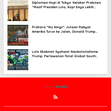
Diplomasi Kopi di Tokyo: Kelakar Prabowo
“Maaf Presiden Lula, Kopi Saya Lebih
Enak!” Guncang Forum Bisnis Jepang
Prahara “No Kings”: Jutaan Rakyat
Amerika Turun ke Jalan, Donald Trump
dalam Kepungan Protes Global!
Lula Skakmat Syahwat Neokolonialisme
Trump: Perlawanan Total Global South
Terhadap Penjajahan Gaya Baru