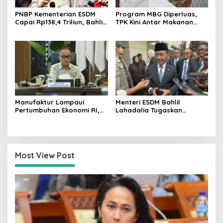
PNBP Kementerian ESDM
Program MBG Diperluas,
Capai Rp138,4 Triliun, Bahlil
TPK Kini Antar Makanan
Tegaskan Komitmen
Bergizi untuk Ibu Hamil dan
Akuntabilitas
Balita
Manufaktur Lampaui
Menteri ESDM Bahlil
Pertumbuhan Ekonomi RI,
Lahadalia Tugaskan
Menperin Agus Gumiwang
Lemigas Perkuat
Soroti Keberhasilan
Pengadaan Migas dan
Industrialisasi
Pengawasan Kualitas BBM
Most View Post