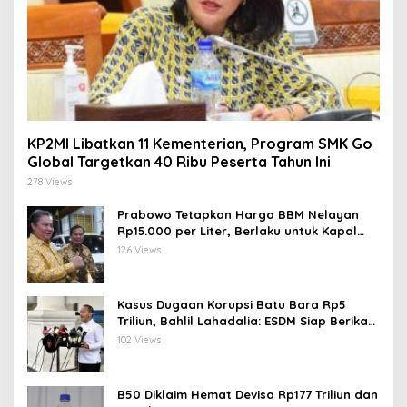
KP2MI Libatkan 11 Kementerian, Program SMK Go
Global Targetkan 40 Ribu Peserta Tahun Ini
278 Views
Prabowo Tetapkan Harga BBM Nelayan
Rp15.000 per Liter, Berlaku untuk Kapal
30-200 GT
126 Views
Kasus Dugaan Korupsi Batu Bara Rp5
Triliun, Bahlil Lahadalia: ESDM Siap Berikan
Data
102 Views
B50 Diklaim Hemat Devisa Rp177 Triliun dan