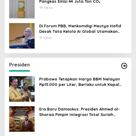
Pangkas Emisi 44 Juta Ton CO₂
94 Views
Di Forum PBB, Menkomdigi Meutya Hafid
Desak Tata Kelola AI Global Utamakan
Perlindungan Anak
91 Views
Presiden
Prabowo Tetapkan Harga BBM Nelayan
Rp15.000 per Liter, Berlaku untuk Kapal
30-200 GT
Era Baru Damaskus: Presiden Ahmed al-
Sharaa Pimpin Integrasi Total Suriah
Pasca-Penarikan Militer Amerika Serikat