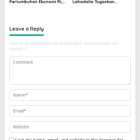
Pertumbuhan Ekonomi RI,
Lahadalia Tugaskan
Menperin Agus Gumiwang
Lemigas Perkuat
Soroti Keberhasilan
Pengadaan Migas dan
Industrialisasi
Pengawasan Kualitas BBM
Leave a Reply
Your email address will not be published.
Required fields are
marked
*
Save my name, email, and website in this browser for