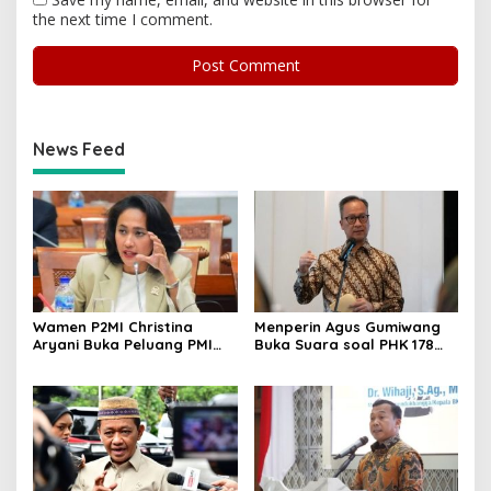
the next time I comment.
News Feed
Wamen P2MI Christina
Menperin Agus Gumiwang
Aryani Buka Peluang PMI
Buka Suara soal PHK 178
Kerja ke Ceko, Ini Sektor
Buruh PT Namnam Fashion
dan Syaratnya
Industries