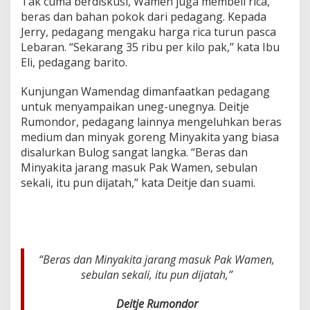
Tak cuma berdiskusi, Wamen juga membeli rica,
e
beras dan bahan pokok dari pedagang. Kepada
d
Jerry, pedagang mengaku harga rica turun pasca
a
g
Lebaran. “Sekarang 35 ribu per kilo pak,” kata Ibu
a
Eli, pedagang barito.
n
g
Kunjungan Wamendag dimanfaatkan pedagang
B
untuk menyampaikan uneg-unegnya. Deitje
a
r
Rumondor, pedagang lainnya mengeluhkan beras
i
medium dan minyak goreng Minyakita yang biasa
t
disalurkan Bulog sangat langka. “Beras dan
o
Minyakita jarang masuk Pak Wamen, sebulan
K
sekali, itu pun dijatah,” kata Deitje dan suami.
e
l
u
h
k
a
n
“Beras dan Minyakita jarang masuk Pak Wamen,
B
sebulan sekali, itu pun dijatah,”
e
r
Deitje Rumondor
a