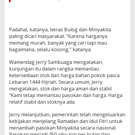
s
B
u
l
o
Padahal, katanya, beras Bulog dan Minyakita
g
paling dicari masyarakat. “Karena harganya
D
a
memang murah, banyak yang cari tapi mau
n
bagaimana, selalu kosong,” katanya.
M
i
Wamendag Jerry Sambuaga mengatakan,
n
kunjungan itu dalam rangka memantau
y
a
ketersediaan stok dan harga bahan pokok pasca
k
Lebaran 1444 Hijriah. Secara umum, Jerry
i
mengatakan, stok dan harga aman dan stabil.
t
“Kami tetap memantau pasokan dan harga. Harga
a
relatif stabil dan stoknya ada.
L
a
n
Jerry melanjutkan, pemerintah telah mengeluarkan
g
kebijakan menjelang Ramadan dan Idul Fitri untuk
k
menambah pasokan Minyakita secara nasional.
a
Pasokan menjadi 450 ribu ton per bulan dari