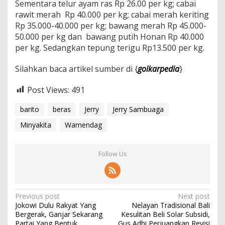
Sementara telur ayam ras Rp 26.00 per kg; cabai
rawit merah Rp 40.000 per kg; cabai merah keriting
Rp 35.000-40.000 per kg; bawang merah Rp 45.000-
50.000 per kg dan bawang putih Honan Rp 40.000
per kg. Sedangkan tepung terigu Rp13.500 per kg.
Silahkan baca artikel sumber di {
golkarpedia
}
Post Views:
491
barito
beras
Jerry
Jerry Sambuaga
Minyakita
Wamendag
Follow Us
P
Previous post
Next post
Jokowi Dulu Rakyat Yang
Nelayan Tradisional Bali
o
Bergerak, Ganjar Sekarang
Kesulitan Beli Solar Subsidi,
Partai Yang Bentuk
Gus Adhi Perjuangkan Revisi