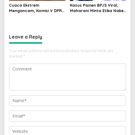
Cuaca Ekstrem
Kasus Pasien BPJS Viral,
Mengancam, Komisi V DPR
Maharani Minta Etika Nakes
dan BMKG Perkuat
dan Manajemen RS
Kesiapan Petani Indramayu
Dievaluasi
Leave a Reply
Your email address will not be published.
Required fields are
marked
*