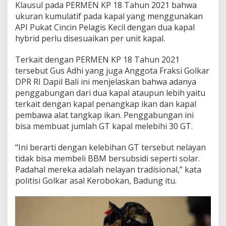
Klausul pada PERMEN KP 18 Tahun 2021 bahwa
v
ukuran kumulatif pada kapal yang menggunakan
i
s
API Pukat Cincin Pelagis Kecil dengan dua kapal
i
hybrid perlu disesuaikan per unit kapal.
P
e
Terkait dengan PERMEN KP 18 Tahun 2021
r
tersebut Gus Adhi yang juga Anggota Fraksi Golkar
m
e
DPR RI Dapil Bali ini menjelaskan bahwa adanya
n
penggabungan dari dua kapal ataupun lebih yaitu
K
terkait dengan kapal penangkap ikan dan kapal
P
pembawa alat tangkap ikan. Penggabungan ini
1
8
bisa membuat jumlah GT kapal melebihi 30 GT.
/
2
“Ini berarti dengan kelebihan GT tersebut nelayan
0
tidak bisa membeli BBM bersubsidi seperti solar.
2
Padahal mereka adalah nelayan tradisional,” kata
1
politisi Golkar asal Kerobokan, Badung itu.