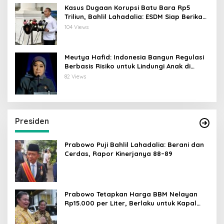
Kasus Dugaan Korupsi Batu Bara Rp5
Triliun, Bahlil Lahadalia: ESDM Siap Berikan
Data
104 Views
Meutya Hafid: Indonesia Bangun Regulasi
Berbasis Risiko untuk Lindungi Anak di
Dunia Digital
82 Views
Presiden
Prabowo Puji Bahlil Lahadalia: Berani dan
Cerdas, Rapor Kinerjanya 88–89
Prabowo Tetapkan Harga BBM Nelayan
Rp15.000 per Liter, Berlaku untuk Kapal
30-200 GT