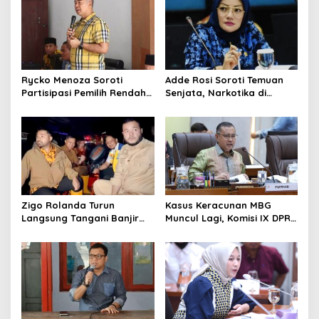
Rycko Menoza Soroti
Adde Rosi Soroti Temuan
Partisipasi Pemilih Rendah
Senjata, Narkotika di
di Perkotaan, Dorong
Sekolah Jaksel: Keamanan
Edukasi Politik
Siswa Harus Dijaga
Zigo Rolanda Turun
Kasus Keracunan MBG
Langsung Tangani Banjir
Muncul Lagi, Komisi IX DPR
Padang Bersama Walikota
Dorong Orang Tua Tempuh
Jalur Hukum