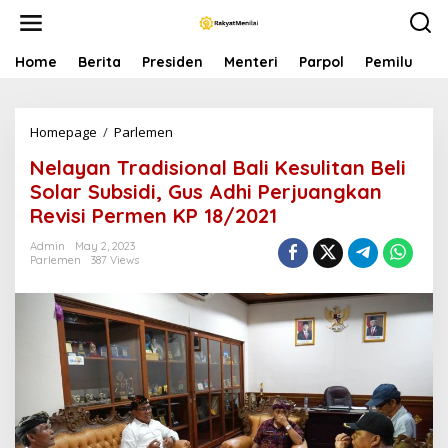
S
k
i
p
Home
Berita
Presiden
Menteri
Parpol
Pemilu
P
t
o
c
Homepage
/
Parlemen
N
o
e
n
Nelayan Tradisional Bali Kesulitan Beli
l
t
a
e
Solar Subsidi, Gus Adhi Perjuangkan
y
n
Revisi Permen KP 18/2021
a
t
n
Admin
May 2, 2023
T
Parlemen
387 Views
r
a
d
i
s
i
o
n
a
l