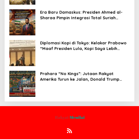
Era Baru Damaskus: Presiden Ahmed al-
Sharaa Pimpin Integrasi Total Suriah
Pasca-Penarikan Militer Amerika Serikat
Diplomasi Kopi di Tokyo: Kelakar Prabowo
“Maaf Presiden Lula, Kopi Saya Lebih
Enak!” Guncang Forum Bisnis Jepang
Prahara “No Kings”: Jutaan Rakyat
Amerika Turun ke Jalan, Donald Trump
dalam Kepungan Protes Global!