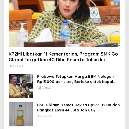
KP2MI Libatkan 11 Kementerian, Program SMK Go
Global Targetkan 40 Ribu Peserta Tahun Ini
280 Views
Prabowo Tetapkan Harga BBM Nelayan
Rp15.000 per Liter, Berlaku untuk Kapal
30-200 GT
128 Views
B50 Diklaim Hemat Devisa Rp177 Triliun dan
Pangkas Emisi 44 Juta Ton CO₂
107 Views