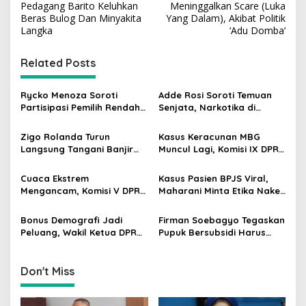
s
Pedagang Barito Keluhkan
Meninggalkan Scare (Luka
Beras Bulog Dan Minyakita
Yang Dalam), Akibat Politik
t
Langka
‘Adu Domba’
n
Related Posts
a
v
Rycko Menoza Soroti
Adde Rosi Soroti Temuan
i
Partisipasi Pemilih Rendah
Senjata, Narkotika di
g
di Perkotaan, Dorong
Sekolah Jaksel: Keamanan
Edukasi Politik
Siswa Harus Dijaga
Zigo Rolanda Turun
Kasus Keracunan MBG
a
Langsung Tangani Banjir
Muncul Lagi, Komisi IX DPR
t
Padang Bersama Walikota
Dorong Orang Tua Tempuh
Jalur Hukum
i
Cuaca Ekstrem
Kasus Pasien BPJS Viral,
Mengancam, Komisi V DPR
Maharani Minta Etika Nakes
o
dan BMKG Perkuat
dan Manajemen RS
n
Kesiapan Petani Indramayu
Dievaluasi
Bonus Demografi Jadi
Firman Soebagyo Tegaskan
Peluang, Wakil Ketua DPR
Pupuk Bersubsidi Harus
Dorong PMI Lombok
Tepat Sasaran, Penerima
Tembus Pasar Kerja Global
Wajib Sesuai RDKK
Don't Miss