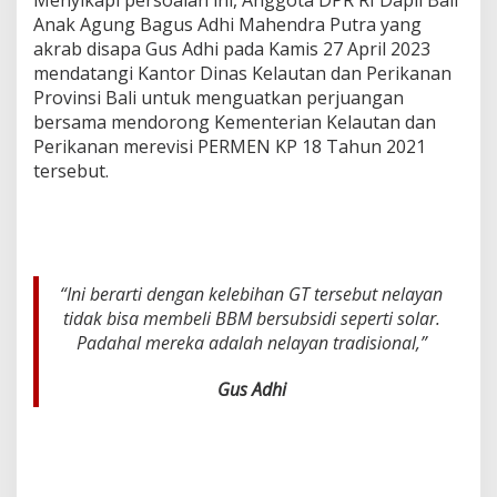
s
Anak Agung Bagus Adhi Mahendra Putra yang
i
akrab disapa Gus Adhi pada Kamis 27 April 2023
d
mendatangi Kantor Dinas Kelautan dan Perikanan
i
,
Provinsi Bali untuk menguatkan perjuangan
G
bersama mendorong Kementerian Kelautan dan
u
Perikanan merevisi PERMEN KP 18 Tahun 2021
s
tersebut.
A
d
h
i
P
e
r
“Ini berarti dengan kelebihan GT tersebut nelayan
j
tidak bisa membeli BBM bersubsidi seperti solar.
u
Padahal mereka adalah nelayan tradisional,”
a
n
Gus Adhi
g
k
a
n
R
e