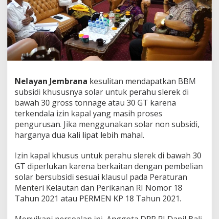
B
a
l
i
K
e
s
u
l
Nelayan Jembrana
kesulitan mendapatkan BBM
i
subsidi khususnya solar untuk perahu slerek di
t
a
bawah 30 gross tonnage atau 30 GT karena
n
terkendala izin kapal yang masih proses
B
pengurusan. Jika menggunakan solar non subsidi,
e
harganya dua kali lipat lebih mahal.
l
i
S
Izin kapal khusus untuk perahu slerek di bawah 30
o
GT diperlukan karena berkaitan dengan pembelian
l
solar bersubsidi sesuai klausul pada Peraturan
a
Menteri Kelautan dan Perikanan RI Nomor 18
r
Tahun 2021 atau PERMEN KP 18 Tahun 2021.
S
u
b
Menyikapi persoalan ini, Anggota DPR RI Dapil Bali