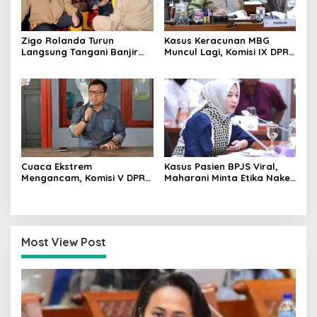
Zigo Rolanda Turun
Kasus Keracunan MBG
Langsung Tangani Banjir
Muncul Lagi, Komisi IX DPR
Padang Bersama Walikota
Dorong Orang Tua Tempuh
Jalur Hukum
Cuaca Ekstrem
Kasus Pasien BPJS Viral,
Mengancam, Komisi V DPR
Maharani Minta Etika Nakes
dan BMKG Perkuat
dan Manajemen RS
Kesiapan Petani Indramayu
Dievaluasi
Most View Post