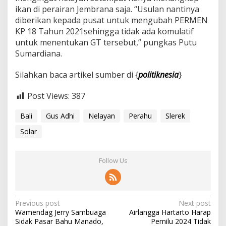
ikan di perairan Jembrana saja. “Usulan nantinya
diberikan kepada pusat untuk mengubah PERMEN
KP 18 Tahun 2021sehingga tidak ada komulatif
untuk menentukan GT tersebut,” pungkas Putu
Sumardiana.
Silahkan baca artikel sumber di {
politiknesia
}
Post Views:
387
Bali
Gus Adhi
Nelayan
Perahu
Slerek
Solar
Follow Us
P
Previous post
Next post
Wamendag Jerry Sambuaga
Airlangga Hartarto Harap
o
Sidak Pasar Bahu Manado,
Pemilu 2024 Tidak