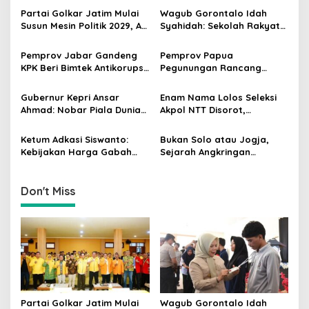
v
Partai Golkar Jatim Mulai
Wagub Gorontalo Idah
Susun Mesin Politik 2029, Ali
Syahidah: Sekolah Rakyat
i
Mufthi Bidik Anak Muda &
Siapkan Anak Kurang
g
Perempuan
Mampu Jadi Generasi
Pemprov Jabar Gandeng
Pemprov Papua
Hebat
KPK Beri Bimtek Antikorupsi
Pegunungan Rancang
a
untuk Pejabat dan
Regulasi Larangan Perang
t
Pasangan
Suku demi Ciptakan
Gubernur Kepri Ansar
Enam Nama Lolos Seleksi
Perdamaian
i
Ahmad: Nobar Piala Dunia
Akpol NTT Disorot,
2026 Tak Sekadar Hiburan,
Gubernur Melki Laka Lena:
o
tapi Dorong Ekonomi
Periksa Faktanya Dulu
Ketum Adkasi Siswanto:
Bukan Solo atau Jogja,
n
Masyarakat
Kebijakan Harga Gabah
Sejarah Angkringan
Rp6.500 Per Kg Berhasil
Ternyata Berasal dari Desa
Dongkrak Kesejahteraan
Ngerangan, Klaten
Petani
Don't Miss
Partai Golkar Jatim Mulai
Wagub Gorontalo Idah