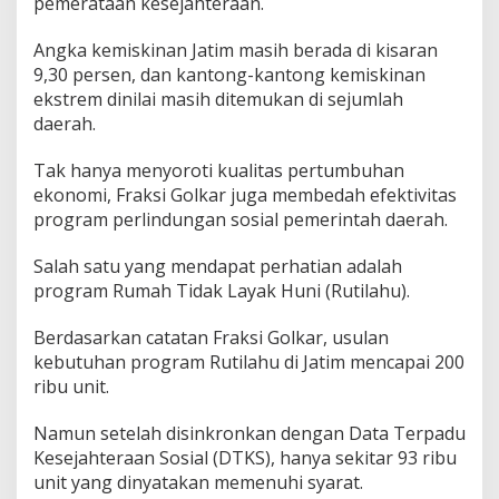
pemerataan kesejahteraan.
n
a
Angka kemiskinan Jatim masih berada di kisaran
n
9,30 persen, dan kantong-kantong kemiskinan
M
a
ekstrem dinilai masih ditemukan di sejumlah
s
daerah.
i
h
Tak hanya menyoroti kualitas pertumbuhan
N
ekonomi, Fraksi Golkar juga membedah efektivitas
y
a
program perlindungan sosial pemerintah daerah.
t
a
Salah satu yang mendapat perhatian adalah
program Rumah Tidak Layak Huni (Rutilahu).
Berdasarkan catatan Fraksi Golkar, usulan
kebutuhan program Rutilahu di Jatim mencapai 200
ribu unit.
Namun setelah disinkronkan dengan Data Terpadu
Kesejahteraan Sosial (DTKS), hanya sekitar 93 ribu
unit yang dinyatakan memenuhi syarat.