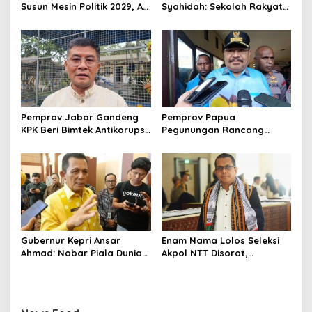
Susun Mesin Politik 2029, Ali
Syahidah: Sekolah Rakyat
Mufthi Bidik Anak Muda &
Siapkan Anak Kurang
Perempuan
Mampu Jadi Generasi
Hebat
Pemprov Jabar Gandeng
Pemprov Papua
KPK Beri Bimtek Antikorupsi
Pegunungan Rancang
untuk Pejabat dan
Regulasi Larangan Perang
Pasangan
Suku demi Ciptakan
Perdamaian
Gubernur Kepri Ansar
Enam Nama Lolos Seleksi
Ahmad: Nobar Piala Dunia
Akpol NTT Disorot,
2026 Tak Sekadar Hiburan,
Gubernur Melki Laka Lena:
tapi Dorong Ekonomi
Periksa Faktanya Dulu
Masyarakat