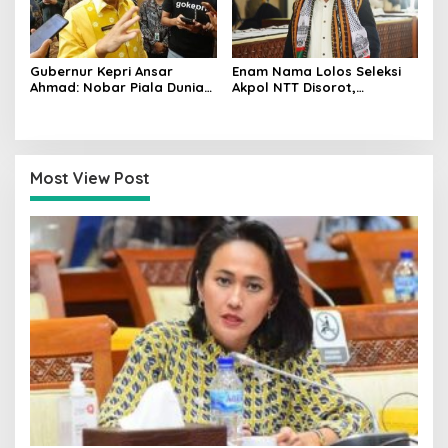
Gubernur Kepri Ansar
Enam Nama Lolos Seleksi
Ahmad: Nobar Piala Dunia
Akpol NTT Disorot,
2026 Tak Sekadar Hiburan,
Gubernur Melki Laka Lena:
tapi Dorong Ekonomi
Periksa Faktanya Dulu
Masyarakat
Most View Post