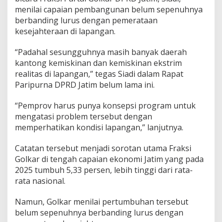
T
menilai capaian pembangunan belum sepenuhnya
e
berbanding lurus dengan pemerataan
r
kesejahteraan di lapangan.
j
e
b
“Padahal sesungguhnya masih banyak daerah
a
kantong kemiskinan dan kemiskinan ekstrim
k
realitas di lapangan,” tegas Siadi dalam Rapat
S
Paripurna DPRD Jatim belum lama ini.
t
a
t
“Pemprov harus punya konsepsi program untuk
i
mengatasi problem tersebut dengan
s
memperhatikan kondisi lapangan,” lanjutnya.
t
i
Catatan tersebut menjadi sorotan utama Fraksi
k
,
Golkar di tengah capaian ekonomi Jatim yang pada
K
2025 tumbuh 5,33 persen, lebih tinggi dari rata-
e
rata nasional.
m
i
Namun, Golkar menilai pertumbuhan tersebut
s
k
belum sepenuhnya berbanding lurus dengan
i