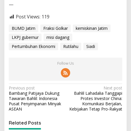
—
Post Views:
119
BUMD Jatim
Fraksi Golkar
kemiskinan Jatim
LKPJ gubernur
misi dagang
Pertumbuhan Ekonomi
Rutilahu
Siadi
Follow Us
P
Previous post
Next post
Bambang Patijaya Dukung
Bahlil Lahadalia Tanggapi
o
Tawaran Bahlil: Indonesia
Protes Investor China:
s
Pusat Penyimpanan Minyak
Komunikasi Berjalan,
ASEAN
Kebijakan Tetap Pro-Rakyat
t
n
Related Posts
a