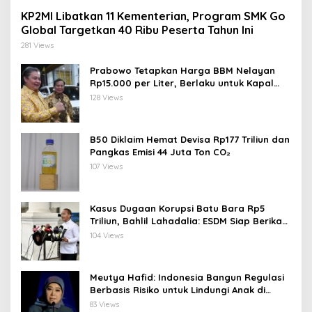
KP2MI Libatkan 11 Kementerian, Program SMK Go
Global Targetkan 40 Ribu Peserta Tahun Ini
281 Views
Prabowo Tetapkan Harga BBM Nelayan
Rp15.000 per Liter, Berlaku untuk Kapal
30-200 GT
128 Views
B50 Diklaim Hemat Devisa Rp177 Triliun dan
Pangkas Emisi 44 Juta Ton CO₂
107 Views
Kasus Dugaan Korupsi Batu Bara Rp5
Triliun, Bahlil Lahadalia: ESDM Siap Berikan
Data
104 Views
Meutya Hafid: Indonesia Bangun Regulasi
Berbasis Risiko untuk Lindungi Anak di
Dunia Digital
83 Views