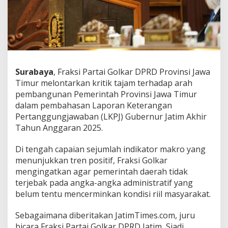
t
i
m
I
n
g
a
t
Surabaya
, Fraksi Partai Golkar DPRD Provinsi Jawa
k
Timur melontarkan kritik tajam terhadap arah
a
pembangunan Pemerintah Provinsi Jawa Timur
n
dalam pembahasan Laporan Keterangan
P
e
Pertanggungjawaban (LKPJ) Gubernur Jatim Akhir
m
Tahun Anggaran 2025.
p
r
Di tengah capaian sejumlah indikator makro yang
o
menunjukkan tren positif, Fraksi Golkar
v
:
mengingatkan agar pemerintah daerah tidak
J
terjebak pada angka-angka administratif yang
a
belum tentu mencerminkan kondisi riil masyarakat.
n
g
Sebagaimana diberitakan JatimTimes.com, juru
a
n
bicara Fraksi Partai Golkar DPRD Jatim, Siadi,