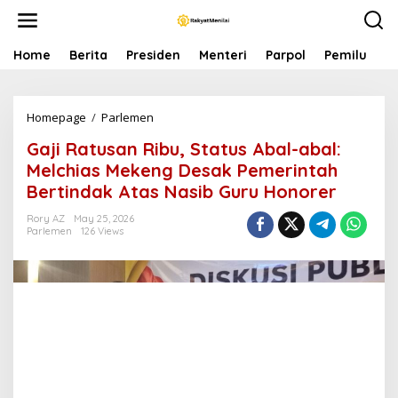
S
k
i
p
Home
Berita
Presiden
Menteri
Parpol
Pemilu
P
t
o
c
Homepage
/
Parlemen
G
o
a
n
Gaji Ratusan Ribu, Status Abal-abal:
j
t
i
e
Melchias Mekeng Desak Pemerintah
R
n
Bertindak Atas Nasib Guru Honorer
a
t
t
Rory AZ
May 25, 2026
u
Parlemen
126 Views
s
a
n
R
i
b
u
,
S
t