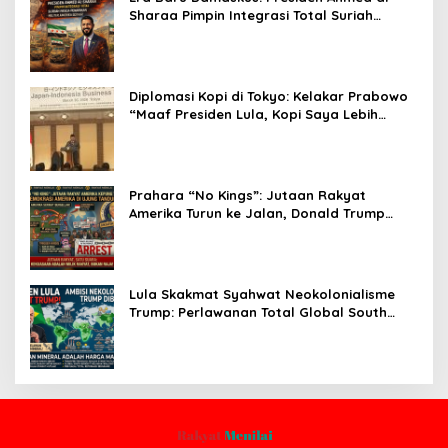
Sharaa Pimpin Integrasi Total Suriah
Pasca-Penarikan Militer Amerika Serikat
Diplomasi Kopi di Tokyo: Kelakar Prabowo
“Maaf Presiden Lula, Kopi Saya Lebih
Enak!” Guncang Forum Bisnis Jepang
Prahara “No Kings”: Jutaan Rakyat
Amerika Turun ke Jalan, Donald Trump
dalam Kepungan Protes Global!
Lula Skakmat Syahwat Neokolonialisme
Trump: Perlawanan Total Global South
Terhadap Penjajahan Gaya Baru