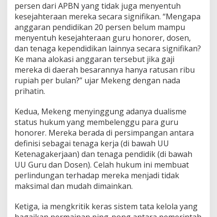
persen dari APBN yang tidak juga menyentuh
a
k
kesejahteraan mereka secara signifikan. “Mengapa
A
anggaran pendidikan 20 persen belum mampu
t
menyentuh kesejahteraan guru honorer, dosen,
a
dan tenaga kependidikan lainnya secara signifikan?
s
Ke mana alokasi anggaran tersebut jika gaji
N
a
mereka di daerah besarannya hanya ratusan ribu
s
rupiah per bulan?” ujar Mekeng dengan nada
i
prihatin.
b
G
Kedua, Mekeng menyinggung adanya dualisme
u
r
status hukum yang membelenggu para guru
u
honorer. Mereka berada di persimpangan antara
H
definisi sebagai tenaga kerja (di bawah UU
o
Ketenagakerjaan) dan tenaga pendidik (di bawah
n
o
UU Guru dan Dosen). Celah hukum ini membuat
r
perlindungan terhadap mereka menjadi tidak
e
maksimal dan mudah dimainkan.
r
Ketiga, ia mengkritik keras sistem tata kelola yang
bagaikan permainan ping-pong antara pemerintah