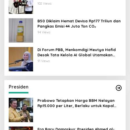
Data
102 Views
B50 Diklaim Hemat Devisa Rp177 Triliun dan
Pangkas Emisi 44 Juta Ton CO₂
94 Views
Di Forum PBB, Menkomdigi Meutya Hafid
Desak Tata Kelola AI Global Utamakan
Perlindungan Anak
91 Views
Presiden
Prabowo Tetapkan Harga BBM Nelayan
Rp15.000 per Liter, Berlaku untuk Kapal
30-200 GT
Era Baru Damaskus: Presiden Ahmed al-