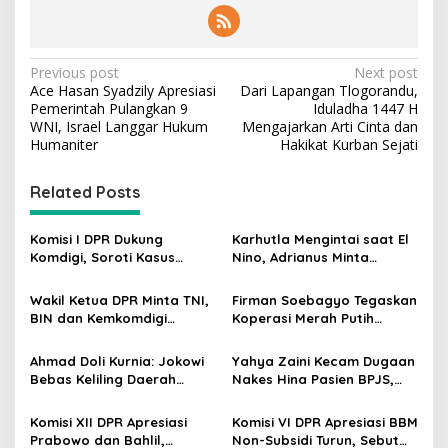
P
Previous post
Next post
Ace Hasan Syadzily Apresiasi
Dari Lapangan Tlogorandu,
o
Pemerintah Pulangkan 9
Iduladha 1447 H
s
WNI, Israel Langgar Hukum
Mengajarkan Arti Cinta dan
Humaniter
Hakikat Kurban Sejati
t
n
Related Posts
a
v
Komisi I DPR Dukung
Karhutla Mengintai saat El
Komdigi, Soroti Kasus
Nino, Adrianus Minta
i
Bryan Ebem Rekam Usher
Kementerian Kehutanan
g
GIIAS Tanpa Izin
Bergerak Lebih Serius
Wakil Ketua DPR Minta TNI,
Firman Soebagyo Tegaskan
BIN dan Kemkomdigi
Koperasi Merah Putih
a
Perkuat Deteksi Dini serta
Bukan Pengganti
t
Tangkal Disinformasi
Distributor Pupuk
Ahmad Doli Kurnia: Jokowi
Yahya Zaini Kecam Dugaan
Bersubsidi
i
Bebas Keliling Daerah
Nakes Hina Pasien BPJS,
Bersama PSI, Kerja Politik
Minta Kemenkes Investigasi
o
Berjalan Sepanjang Waktu
Rumah Sakit
Komisi XII DPR Apresiasi
Komisi VI DPR Apresiasi BBM
n
Prabowo dan Bahlil,
Non-Subsidi Turun, Sebut