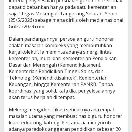
karena penyelesaian persoalan guru honorer tidak
e
dapat dibebankan hanya pada satu kementerian
n
saja,” tegas Mekeng di Tangerang Selatan, Senin
g
D
(25/5/2026) sebagaimana dirilis oleh media nasional
e
Golkar2029.com.
s
a
Dalam pandangannya, persoalan guru honorer
k
adalah masalah kompleks yang membutuhkan
P
e
kerja kolektif. Ia meminta adanya sinergi lintas
m
kementerian, mulai dari Kementerian Pendidikan
e
Dasar dan Menengah (Kemendikdasmen),
r
Kementerian Pendidikan Tinggi, Sains, dan
i
Teknologi (Kemendiktisaintek), Kementerian
n
t
Keuangan, hingga Kementerian PANRB. Tanpa
a
koordinasi yang solid, kata dia, penyelesaiannya
h
akan terus berjalan di tempat.
B
e
Mekeng mengidentifikasi setidaknya ada empat
r
t
masalah utama yang membuat nasib guru honorer
i
kian terkatung-katung. Pertama, ia menyoroti
n
adanya paradoks anggaran pendidikan sebesar 20
d