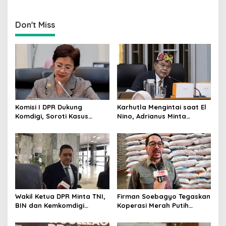
Penurunan Harga BBM
Kebijakan Energi Kian
Non-Subsidi Dinilai Tepat
Responsif
Don't Miss
Komisi I DPR Dukung
Karhutla Mengintai saat El
Komdigi, Soroti Kasus
Nino, Adrianus Minta
Bryan Ebem Rekam Usher
Kementerian Kehutanan
GIIAS Tanpa Izin
Bergerak Lebih Serius
Wakil Ketua DPR Minta TNI,
Firman Soebagyo Tegaskan
BIN dan Kemkomdigi
Koperasi Merah Putih
Perkuat Deteksi Dini serta
Bukan Pengganti
Tangkal Disinformasi
Distributor Pupuk