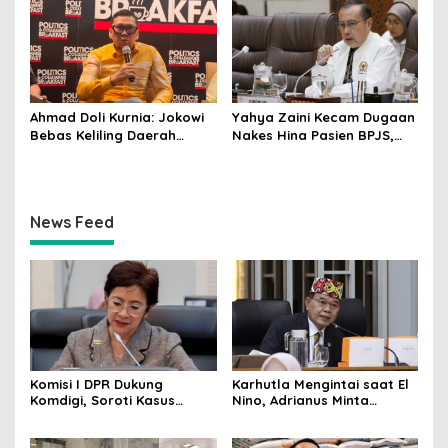
Bersubsidi
Ahmad Doli Kurnia: Jokowi
Yahya Zaini Kecam Dugaan
Bebas Keliling Daerah
Nakes Hina Pasien BPJS,
Bersama PSI, Kerja Politik
Minta Kemenkes Investigasi
Berjalan Sepanjang Waktu
Rumah Sakit
News Feed
Komisi I DPR Dukung
Karhutla Mengintai saat El
Komdigi, Soroti Kasus
Nino, Adrianus Minta
Bryan Ebem Rekam Usher
Kementerian Kehutanan
GIIAS Tanpa Izin
Bergerak Lebih Serius