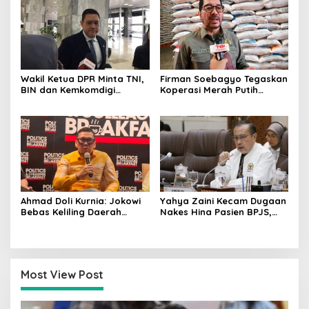
Wakil Ketua DPR Minta TNI,
Firman Soebagyo Tegaskan
BIN dan Kemkomdigi
Koperasi Merah Putih
Perkuat Deteksi Dini serta
Bukan Pengganti
Tangkal Disinformasi
Distributor Pupuk
Bersubsidi
Ahmad Doli Kurnia: Jokowi
Yahya Zaini Kecam Dugaan
Bebas Keliling Daerah
Nakes Hina Pasien BPJS,
Bersama PSI, Kerja Politik
Minta Kemenkes Investigasi
Berjalan Sepanjang Waktu
Rumah Sakit
Most View Post