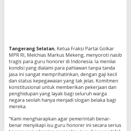
a
t
u
s
A
b
a
l
-
Tangerang Selatan
, Ketua Fraksi Partai Golkar
a
MPR RI, Melchias Markus Mekeng, menyoroti nasib
b
a
tragis para guru honorer di Indonesia. Ia menilai
l
kondisi yang dialami para pahlawan tanpa tanda
:
jasa ini sangat memprihatinkan, dengan gaji kecil
M
dan status kepegawaian yang tak jelas. Komitmen
e
konstitusional untuk memberikan pekerjaan dan
l
c
penghidupan yang layak bagi seluruh warga
h
negara seolah hanya menjadi slogan belaka bagi
i
mereka.
a
s
“Kami mengharapkan agar pemerintah benar-
M
e
benar menyikapi isu guru honorer ini secara serius
k