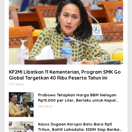
KP2MI Libatkan 11 Kementerian, Program SMK Go
Global Targetkan 40 Ribu Peserta Tahun Ini
277 Views
Prabowo Tetapkan Harga BBM Nelayan
Rp15.000 per Liter, Berlaku untuk Kapal
30-200 GT
126 Views
Kasus Dugaan Korupsi Batu Bara Rp5
Triliun, Bahlil Lahadalia: ESDM Siap Berikan