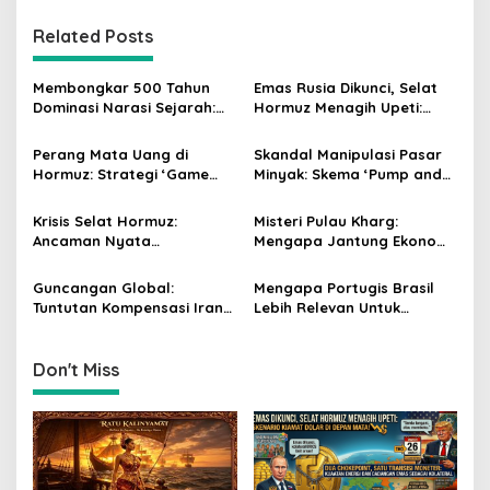
t
n
Related Posts
a
v
Membongkar 500 Tahun
Emas Rusia Dikunci, Selat
Dominasi Narasi Sejarah:
Hormuz Menagih Upeti:
i
Pengakuan Ratu
Skenario Kiamat Dolar di
g
Kalinyamat sebagai Titik
Depan Mata!
Perang Mata Uang di
Skandal Manipulasi Pasar
Balik
Hormuz: Strategi ‘Game
Minyak: Skema ‘Pump and
a
Theory’ Iran dan Ancaman
Dump’ Triliunan Dolar di
t
Kehancuran Petrodollar
Balik Gejolak Harga Global
Krisis Selat Hormuz:
Misteri Pulau Kharg:
i
Ancaman Nyata
Mengapa Jantung Ekonomi
Kelangkaan Pupuk dan
Iran Tetap Utuh di Tengah
o
Badai Inflasi Pangan
Hujan Bom?
Guncangan Global:
Mengapa Portugis Brasil
n
Tuntutan Kompensasi Iran
Lebih Relevan Untuk
dan Ancaman Runtuhnya
Dipelajari Saat Ini
Stabilitas Pasar
Don't Miss