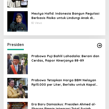
Meutya Hafid: Indonesia Bangun Regulasi
Berbasis Risiko untuk Lindungi Anak di
Dunia Digital
82 Views
Presiden
Prabowo Puji Bahlil Lahadalia: Berani dan
Cerdas, Rapor Kinerjanya 88–89
Prabowo Tetapkan Harga BBM Nelayan
Rp15.000 per Liter, Berlaku untuk Kapal
30-200 GT
Era Baru Damaskus: Presiden Ahmed al-
Sharaa Pimpin Integrasi Total Suriah