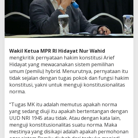
K
o
n
s
t
i
t
u
s
Wakil Ketua MPR RI Hidayat Nur Wahid
i
mengkritik pernyataan hakim konstitusi Arief
o
n
Hidayat yang mewacanakan sistem pemilihan
a
umum (pemilu) hybrid. Menurutnya, pernyataan itu
l
tidak sejalan dengan tugas pokok dan fungsi hakim
i
konstitusi, yakni untuk menguji konstitusionalitas
t
norma.
a
s
S
“Tugas MK itu adalah memutus apakah norma
u
yang sedang diuji itu apakah bertentangan dengan
a
UUD NRI 1945 atau tidak. Atau dengan kata lain,
t
menguji konstitusionalitas suatu norma. Maka
u
N
mestinya yang disikapi adalah apakah permohonan
o