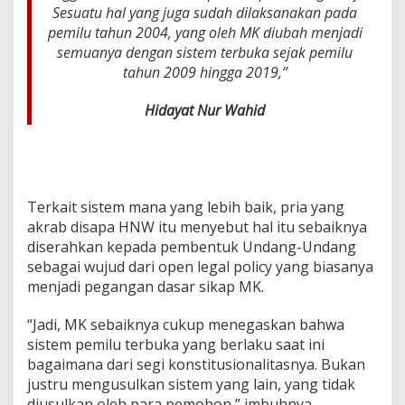
n
Sesuatu hal yang juga sudah dilaksanakan pada
a
pemilu tahun 2004, yang oleh MK diubah menjadi
B
semuanya dengan sistem terbuka sejak pemilu
a
tahun 2009 hingga 2019,”
r
u
Hidayat Nur Wahid
Terkait sistem mana yang lebih baik, pria yang
akrab disapa HNW itu menyebut hal itu sebaiknya
diserahkan kepada pembentuk Undang-Undang
sebagai wujud dari open legal policy yang biasanya
menjadi pegangan dasar sikap MK.
“Jadi, MK sebaiknya cukup menegaskan bahwa
sistem pemilu terbuka yang berlaku saat ini
bagaimana dari segi konstitusionalitasnya. Bukan
justru mengusulkan sistem yang lain, yang tidak
diusulkan oleh para pemohon,” imbuhnya.