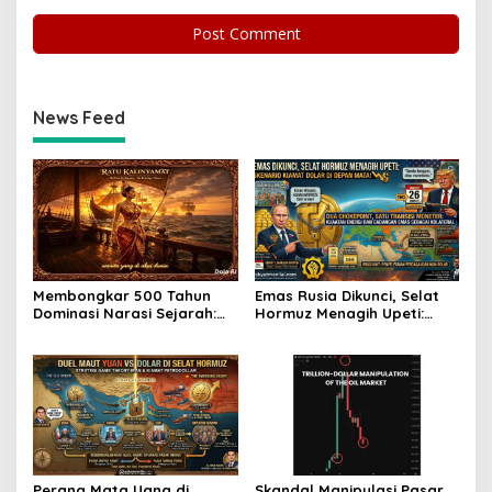
News Feed
Membongkar 500 Tahun
Emas Rusia Dikunci, Selat
Dominasi Narasi Sejarah:
Hormuz Menagih Upeti:
Pengakuan Ratu
Skenario Kiamat Dolar di
Kalinyamat sebagai Titik
Depan Mata!
Balik
Perang Mata Uang di
Skandal Manipulasi Pasar