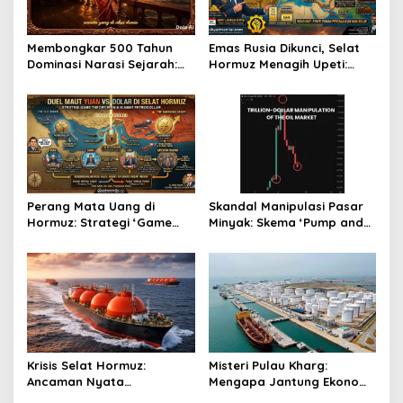
Membongkar 500 Tahun
Emas Rusia Dikunci, Selat
Dominasi Narasi Sejarah:
Hormuz Menagih Upeti:
Pengakuan Ratu
Skenario Kiamat Dolar di
Kalinyamat sebagai Titik
Depan Mata!
Balik
Perang Mata Uang di
Skandal Manipulasi Pasar
Hormuz: Strategi ‘Game
Minyak: Skema ‘Pump and
Theory’ Iran dan Ancaman
Dump’ Triliunan Dolar di
Kehancuran Petrodollar
Balik Gejolak Harga Global
Krisis Selat Hormuz:
Misteri Pulau Kharg:
Ancaman Nyata
Mengapa Jantung Ekonomi
Kelangkaan Pupuk dan
Iran Tetap Utuh di Tengah