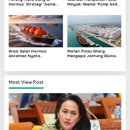
Hormuz: Strategi ‘Game
Minyak: Skema ‘Pump and
Theory’ Iran dan Ancaman
Dump’ Triliunan Dolar di
Kehancuran Petrodollar
Balik Gejolak Harga Global
Krisis Selat Hormuz:
Misteri Pulau Kharg:
Ancaman Nyata
Mengapa Jantung Ekonomi
Kelangkaan Pupuk dan
Iran Tetap Utuh di Tengah
Badai Inflasi Pangan
Hujan Bom?
Most View Post