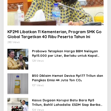
KP2MI Libatkan 11 Kementerian, Program SMK Go
Global Targetkan 40 Ribu Peserta Tahun Ini
280 Views
Prabowo Tetapkan Harga BBM Nelayan
Rp15.000 per Liter, Berlaku untuk Kapal
30-200 GT
128 Views
B50 Diklaim Hemat Devisa Rp177 Triliun dan
Pangkas Emisi 44 Juta Ton CO₂
107 Views
Kasus Dugaan Korupsi Batu Bara Rp5
Triliun, Bahlil Lahadalia: ESDM Siap Berikan
Data
104 Views