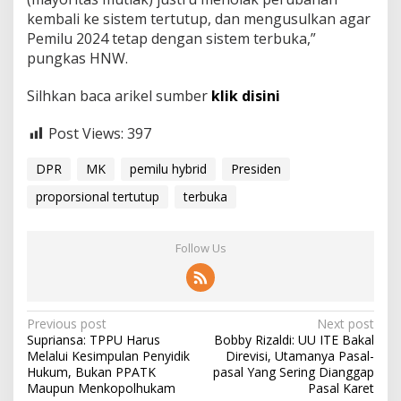
kembali ke sistem tertutup, dan mengusulkan agar
Pemilu 2024 tetap dengan sistem terbuka,”
pungkas HNW.
Silhkan baca arikel sumber
klik disini
Post Views:
397
DPR
MK
pemilu hybrid
Presiden
proporsional tertutup
terbuka
Follow Us
P
Previous post
Next post
Supriansa: TPPU Harus
Bobby Rizaldi: UU ITE Bakal
o
Melalui Kesimpulan Penyidik
Direvisi, Utamanya Pasal-
s
Hukum, Bukan PPATK
pasal Yang Sering Dianggap
Maupun Menkopolhukam
Pasal Karet