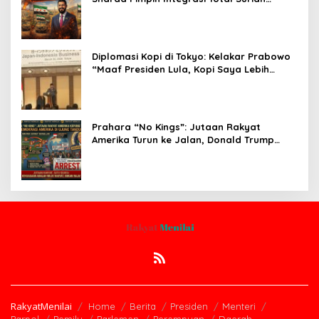
Pasca-Penarikan Militer Amerika Serikat
Diplomasi Kopi di Tokyo: Kelakar Prabowo
“Maaf Presiden Lula, Kopi Saya Lebih
Enak!” Guncang Forum Bisnis Jepang
Prahara “No Kings”: Jutaan Rakyat
Amerika Turun ke Jalan, Donald Trump
dalam Kepungan Protes Global!
RakyatMenilai
Home
Berita
Presiden
Menteri
Parpol
Pemilu
Parlemen
Perempuan
Daerah