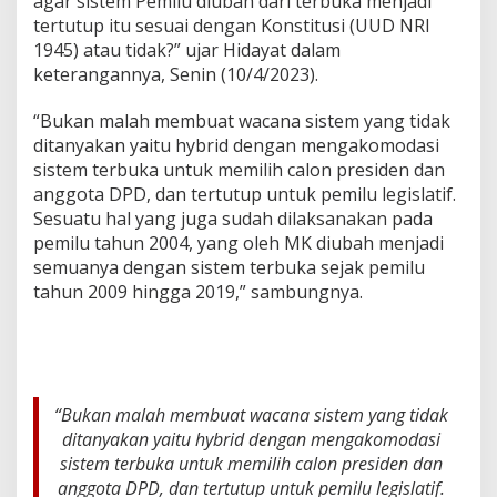
agar sistem Pemilu diubah dari terbuka menjadi
r
tertutup itu sesuai dengan Konstitusi (UUD NRI
m
1945) atau tidak?” ujar Hidayat dalam
a
,
keterangannya, Senin (10/4/2023).
B
u
“Bukan malah membuat wacana sistem yang tidak
k
ditanyakan yaitu hybrid dengan mengakomodasi
a
sistem terbuka untuk memilih calon presiden dan
n
M
anggota DPD, dan tertutup untuk pemilu legislatif.
a
Sesuatu hal yang juga sudah dilaksanakan pada
l
pemilu tahun 2004, yang oleh MK diubah menjadi
a
semuanya dengan sistem terbuka sejak pemilu
h
tahun 2009 hingga 2019,” sambungnya.
M
e
m
b
u
a
t
“Bukan malah membuat wacana sistem yang tidak
W
ditanyakan yaitu hybrid dengan mengakomodasi
a
sistem terbuka untuk memilih calon presiden dan
c
anggota DPD, dan tertutup untuk pemilu legislatif.
a