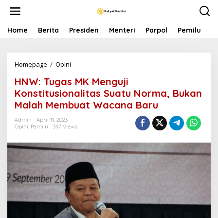
S
k
i
p
Home
Berita
Presiden
Menteri
Parpol
Pemilu
P
t
o
c
Homepage
/
Opini
H
o
N
n
HNW: Tugas MK Menguji
W
t
:
e
Konstitusionalitas Suatu Norma, Bukan
T
n
Malah Membuat Wacana Baru
u
t
g
Admin
April 11, 2023
a
Opini
,
Pemilu
397 Views
s
M
K
M
e
n
g
u
j
i