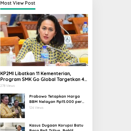
Most View Post
KP2MI Libatkan 11 Kementerian,
Program SMK Go Global Targetkan 40
Ribu Peserta Tahun Ini
278 Views
Prabowo Tetapkan Harga
BBM Nelayan Rp15.000 per
Liter, Berlaku untuk Kapal 30-
126 Views
200 GT
Kasus Dugaan Korupsi Batu
Bara Rp5 Triliun, Bahlil