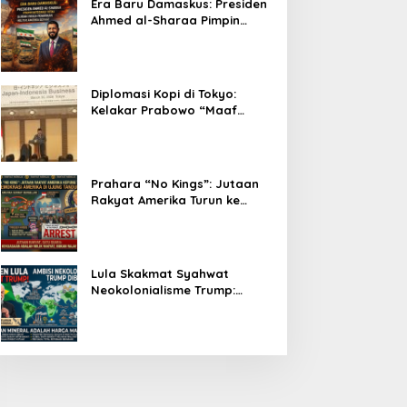
Era Baru Damaskus: Presiden
Ahmed al-Sharaa Pimpin
Integrasi Total Suriah Pasca-
Penarikan Militer Amerika
Serikat
Diplomasi Kopi di Tokyo:
Kelakar Prabowo “Maaf
Presiden Lula, Kopi Saya
Lebih Enak!” Guncang Forum
Bisnis Jepang
Prahara “No Kings”: Jutaan
Rakyat Amerika Turun ke
Jalan, Donald Trump dalam
Kepungan Protes Global!
Lula Skakmat Syahwat
Neokolonialisme Trump:
Perlawanan Total Global
South Terhadap Penjajahan
Gaya Baru