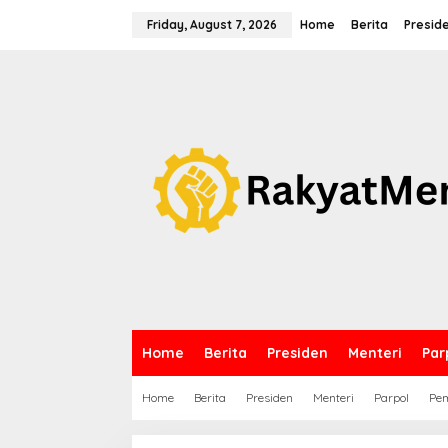
S
k
Friday, August 7, 2026
Home
Berita
Presid
i
p
t
o
c
o
n
t
e
n
t
Home
Berita
Presiden
Menteri
Par
Home
Berita
Presiden
Menteri
Parpol
Pem