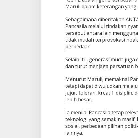
s
Maruli dalam keterangan yang d
d
a
Sebagaimana diberitakan ANT
n
Pancasila melalui tindakan nya
U
tersebut antara lain mengguna
j
a
tidak mudah terprovokasi hoak
r
perbedaan.
a
n
Selain itu, generasi muda juga
K
dan turut menjaga persatuan b
e
b
e
Menurut Maruli, memaknai Panc
n
tetapi dapat diwujudkan melalui
c
jujur, toleran, kreatif, disipl
i
lebih besar.
a
n
d
Ia menilai Pancasila tetap re
i
teknologi yang semakin masif.
E
sosial, perbedaan pilihan poli
r
lainnya.
a
D