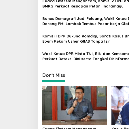
Cuaca Ekstrem Mengancam, Komisi V DPR d
v
BMKG Perkuat Kesiapan Petani Indramayu
i
Bonus Demografi Jadi Peluang, Wakil Ketua
g
Dorong PMI Lombok Tembus Pasar Kerja Glo
a
Komisi I DPR Dukung Komdigi, Soroti Kasus B
t
Ebem Rekam Usher GIIAS Tanpa Izin
i
Wakil Ketua DPR Minta TNI, BIN dan Kemkomd
o
Perkuat Deteksi Dini serta Tangkal Disinforma
n
Don't Miss
Cuaca Ekstrem Mengancam,
Kasus Pas