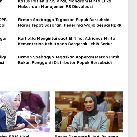
an
Kasus Pasien BPJS Viral, Maharani Minta Etika
Nakes dan Manajemen RS Dievaluasi
 DPR
Firman Soebagyo Tegaskan Pupuk Bersubsidi
bal
Harus Tepat Sasaran, Penerima Wajib Sesuai RDKK
ryan
Karhutla Mengintai saat El Nino, Adrianus Minta
Kementerian Kehutanan Bergerak Lebih Serius
igi
Firman Soebagyo Tegaskan Koperasi Merah Putih
si
Bukan Pengganti Distributor Pupuk Bersubsidi
ien BPJS Viral,
Bonus Demografi Jadi Peluang,