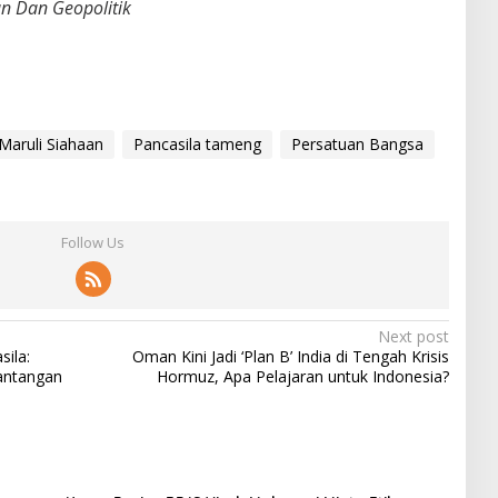
an Dan Geopolitik
Maruli Siahaan
Pancasila tameng
Persatuan Bangsa
Follow Us
Next post
sila:
Oman Kini Jadi ‘Plan B’ India di Tengah Krisis
Tantangan
Hormuz, Apa Pelajaran untuk Indonesia?