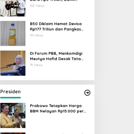
Lahadalia: ESDM Siap Berikan
102 Views
Data
B50 Diklaim Hemat Devisa
Rp177 Triliun dan Pangkas
Emisi 44 Juta Ton CO₂
94 Views
Di Forum PBB, Menkomdigi
Meutya Hafid Desak Tata
Kelola AI Global Utamakan
91 Views
Perlindungan Anak
Presiden
Prabowo Tetapkan Harga
BBM Nelayan Rp15.000 per
Liter, Berlaku untuk Kapal 30-
200 GT