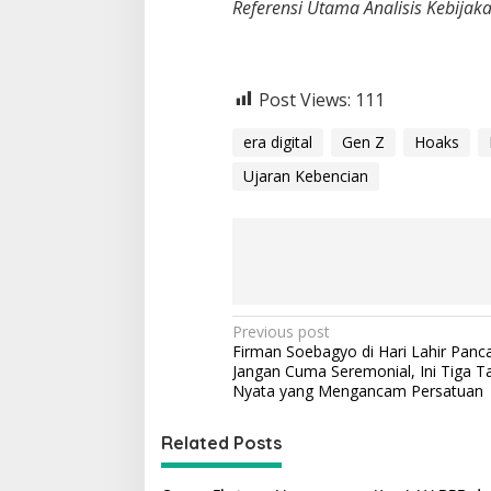
Referensi Utama Analisis Kebijak
Post Views:
111
era digital
Gen Z
Hoaks
Ujaran Kebencian
P
Previous post
Firman Soebagyo di Hari Lahir Panca
o
Jangan Cuma Seremonial, Ini Tiga 
s
Nyata yang Mengancam Persatuan
t
Related Posts
n
a