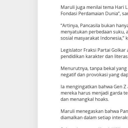
i
Maruli juga menilai tema Hari 
g
Fondasi Perdamaian Dunia”, san
i
t
“Artinya, Pancasila bukan hany
a
l
menyatukan perbedaan suku, ag
sosial masyarakat Indonesia,” 
Legislator Fraksi Partai Golkar
pendidikan karakter dan literas
Menurutnya, tanpa bekal yang
negatif dan provokasi yang da
Ia mengingatkan bahwa Gen Z ad
mereka harus menjadi garda t
dan menangkal hoaks.
Maruli menegaskan bahwa Panca
diamalkan dalam setiap interaks