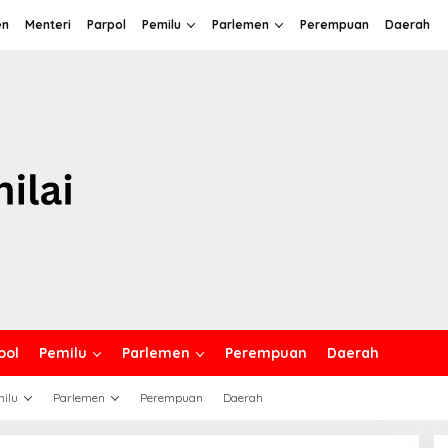
en
Menteri
Parpol
Pemilu
Parlemen
Perempuan
Daerah
pol
Pemilu
Parlemen
Perempuan
Daerah
ilu
Parlemen
Perempuan
Daerah