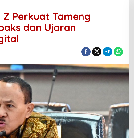
n Z Perkuat Tameng
oaks dan Ujaran
gital