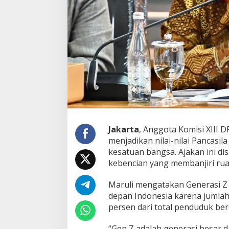
T
a
m
e
n
g
P
a
n
c
a
s
i
l
Jakarta
, Anggota Komisi XIII 
a
menjadikan nilai-nilai Pancas
,
kesatuan bangsa. Ajakan ini di
L
kebencian yang membanjiri ruan
a
w
a
Maruli mengatakan Generasi Z
n
depan Indonesia karena jumlahn
H
persen dari total penduduk be
o
a
“Gen Z adalah generasi besar 
k